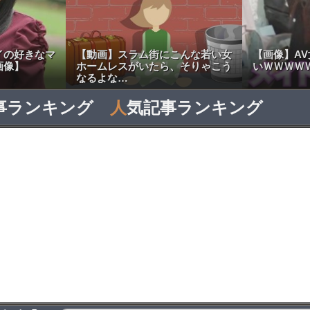
イの好きなマ
【動画】スラム街にこんな若い女
【画像】A
画像】
ホームレスがいたら、そりゃこう
いＷＷＷＷ
なるよな…
事ランキング
人
気記事ランキング