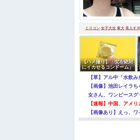
ミスコン
女子大生
東大
美人す
【ハメ撮り】「女を絶対
にイカせるコンドーム」
付けて挿入された女の反
【草】アル中「水飲み
応がエロすぎた…
【画像】池田レイラち
女さん、ワンピースグ
【速報】中国、アメリ
【画像あり】えっ、ワ