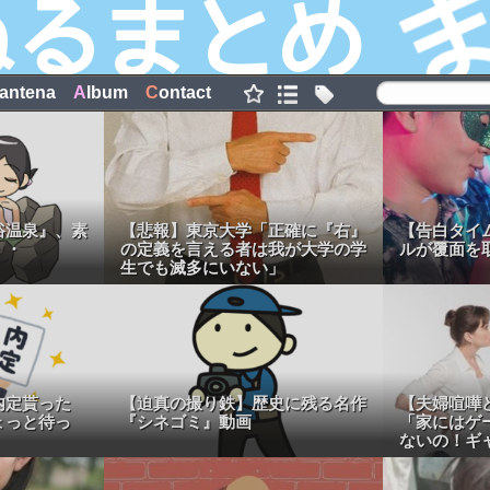
antena
A
lbum
C
ontact
浴温泉』、素
【悲報】東京大学「正確に『右』
【告白タイ
・・
の定義を言える者は我が大学の学
ルが覆面を
生でも滅多にいない」
内定貰った
【迫真の撮り鉄】歴史に残る名作
【夫婦喧嘩
ょっと待っ
『シネゴミ』動画
「家にはゲ
ないの！ギ
画】