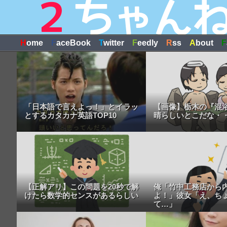
H
ome
F
aceBook
T
witter
F
eedly
R
ss
A
bout
F
「日本語で言えよっ！」とイラッ
【画像】栃木の『混
とするカタカナ英語TOP10
晴らしいとこだな・
【正解アリ】この問題を20秒で解
俺「竹中工務店から
けたら数学的センスがあるらしい
よ！」彼女「え、ち
て…」