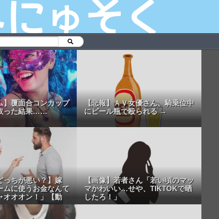
ム】覆面合コンカップ
【悲報】ＡＶ女優さん、騎乗位中
取った結果……
にビール瓶で殴られる →
どっちが悪い？】嫁
【画像】若者さん「若い頃のマッ
ームに使うお金なんて
マかわいい…せや、TIKTOKで晒
ャオオオン！」【動
したろ！」