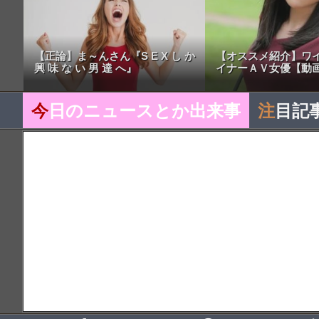
【正論】ま～んさん『S E X し か
【オススメ紹介】ワ
興 味 な い 男 達 へ』
イナーＡＶ女優【動
今
日のニュースとか出来事
注
目記