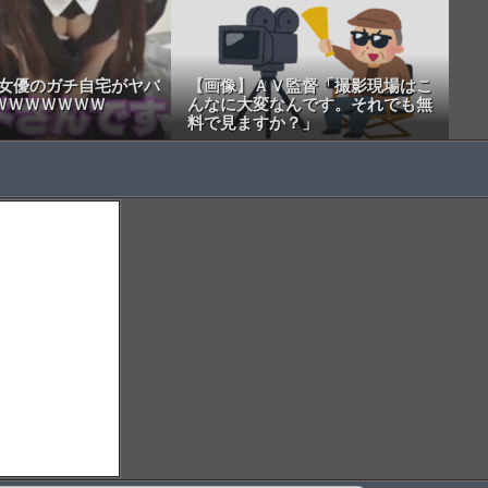
V女優のガチ自宅がヤバ
【画像】ＡＶ監督「撮影現場はこ
ＷＷＷＷＷＷＷ
んなに大変なんです。それでも無
料で見ますか？」