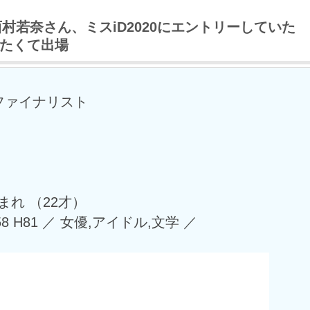
西村若奈さん、ミスiD2020にエントリーしていた
たくて出場
ミファイナリスト
生まれ （22才）
W58 H81 ／ 女優,アイドル,文学 ／