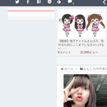
-
-
-
-
-
6
【動画】地下アイドルさん(17)、売
れるためにここまでしなきゃいけな
い……
9コメント
21,000ビュー
ホーム
おもしろ/VIP系