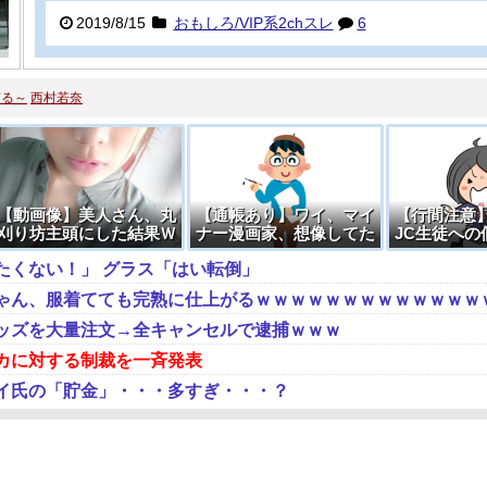
2019/8/15
おもしろ/VIP系2chスレ
6
ぎる～
西村若奈
【動画像】美人さん、丸
【通帳あり】ワイ、マイ
【行間注意
刈り坊主頭にした結果Ｗ
ナー漫画家、想像してた
JC生徒への
ＷＷＷＷＷＷＷ
より儲かって草
紙 →
たくない！」 グラス「はい転倒」
ゃん、服着てても完熟に仕上がるｗｗｗｗｗｗｗｗｗｗｗｗｗ
ッズを大量注文→全キャンセルで逮捕ｗｗｗ
カに対する制裁を一斉発表
イ氏の「貯金」・・・多すぎ・・・？