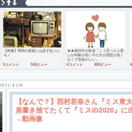
【画像】昭和の家庭には必ずあった
★★婚活中の医者「こう言っちゃ悪
モノ
いが年齢が若い子の方が理想が高く
なくて性格がいい」
5コメント
500ビュー
4コメント
900ビュー
2chスレまとめ
【なんで？】西村若奈さん『ミス東
肩書き捨てたくて『ミスiD2020』に
→動画像