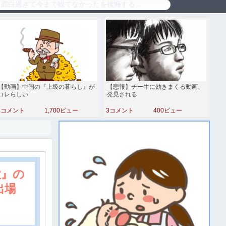
【動画】中国の『上級の暮らし』が
【悲報】チー牛に効きまくる動画、
コレらしい
発見される
4コメント
1,700ビュー
3コメント
400ビュー
大』の
出場