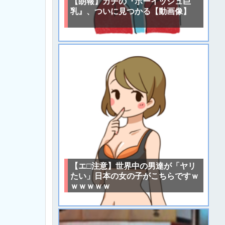
【朗報】ガチの『ボーイッシュ巨
乳』、ついに見つかる【動画像】
【エ□注意】世界中の男達が「ヤリ
たい」日本の女の子がこちらですｗ
ｗｗｗｗｗ