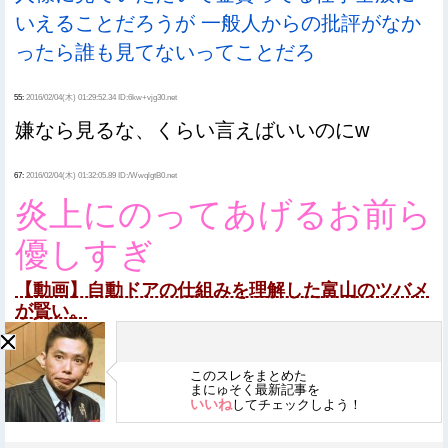
いえることだろうが 一般人からの批評がなか
ったら誰も見てないってことだろ
55:
2016/02/04(木) 01:29:52.34 ID:6kw+vjg30.net
嫌なら見るな、くらい言えばいいのにw
67:
2016/02/04(木) 01:32:05.89 ID:/WwqlgtB0.net
炎上にのってあげるお前ら
優しすぎ
【動画】自動ドアの仕組みを理解した富山のツバメ
が賢い。
このスレをまとめた
まにゅそく最新記事を
いいね
してチェックしよう！