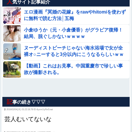
人
気サイト記事紹介
エロ漫画『冥婚の花嫁』をrawやhitomiを使わず
に無料で読む方法│五梅
小倉ゆうか（元・小倉優香）がグラビア復帰！
結局、脱ぐしかないｗｗｗｗ
ヌーディストビーチじゃない海水浴場で女が全
裸オ○ニーすると3分以内にこうなるらしいｗｗ
ｗ
【動画】これはお見事。中国重慶市で珍しい事
故が撮影される。
記
事の続き▽▽▽
2:
2016/02/04(木) 01:22:18.78 ID:4yzmUyNx0.net
芸人むいてないな