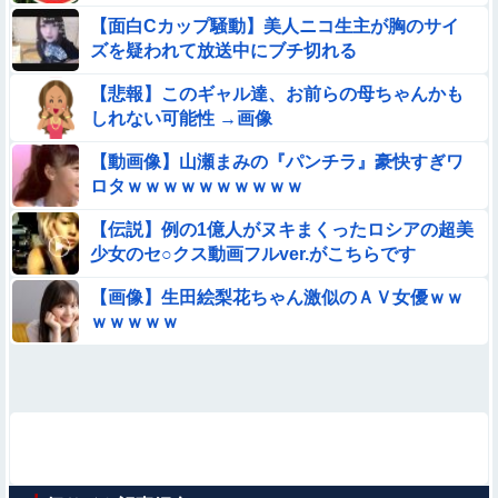
【面白Cカップ騒動】美人ニコ生主が胸のサイ
ズを疑われて放送中にブチ切れる
【悲報】このギャル達、お前らの母ちゃんかも
しれない可能性 →画像
【動画像】山瀬まみの『パンチラ』豪快すぎワ
ロタｗｗｗｗｗｗｗｗｗｗ
【伝説】例の1億人がヌキまくったロシアの超美
少女のセ○クス動画フルver.がこちらです
【画像】生田絵梨花ちゃん激似のＡＶ女優ｗｗ
ｗｗｗｗｗ