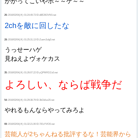
かかってこいやボ～～ケ～～
26:
2016/02/04(木) 01:24:49.73 ID:d8E26OVN0.net
2chを敵に回したな
28:
2016/02/04(木) 01:25:31.13 ID:Zuem2uIg0.net
うっせーハゲ
見ねえよヴォケカス
35:
2016/02/04(木) 01:26:07.22 ID:yQPMRDZu0.net
よろしい、ならば戦争だ
54:
2016/02/04(木) 01:29:38.79 ID:3bOd/us20.net
やれるもんならやってみろよ
69:
2016/02/04(木) 01:32:21.06 ID:7iEoYVlO0.net
芸能人が2ちゃんねる批評するな！芸能界から