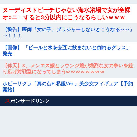
ヌーディストビーチじゃない海水浴場で女が全裸
オ○ニーすると3分以内にこうなるらしいｗｗｗ
【警告】医師『女の子、ブラジャーしないとこうなる････』
⇒！！！
【画像】 「ビールと水を交互に飲まないと倒れるグラス」
発売
【仰天】X、メンエス嬢とラウンジ嬢が熾烈な女の争いを繰
り広げ対戦型になってしまうw w w w w w w w
ホビーサクラ「真の点P 私服Ver.」美少女フィギュア【予約
開始】
Powered by livedoor 相互RSS
ス
ポンサードリンク