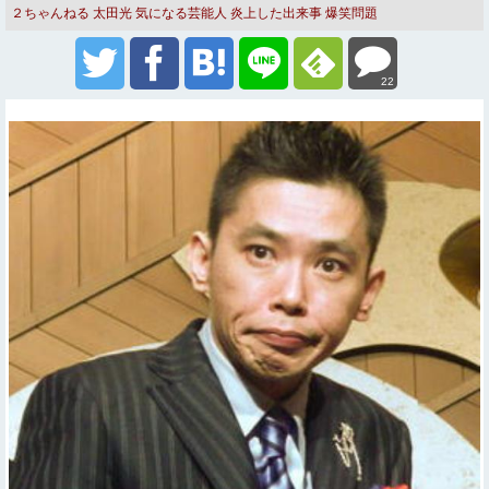
２ちゃんねる
太田光
気になる芸能人
炎上した出来事
爆笑問題
22