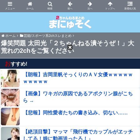
まにゅそく 2chまとめニュース速報VIP
ホーム
新着&人気
ホーム
芸能/スポーツ系2chスレまとめ
爆笑問題 太田光「２ちゃんねる潰そうぜ！」大
荒れの2chをご覧ください
お
すすめ!
【朗報】吉岡里帆そっくりのＡＶ女優ｗｗｗｗｗ
ｗｗｗｗｗ
【画像】ワキガの原因であるアポクリン腺がこち
ら →
【悲報】同性愛者たちの書き込み、切ない……
【絶頂目撃】マッマ「飛行機でカップルがヱッチ
してる！娘に動画送ったろ！」