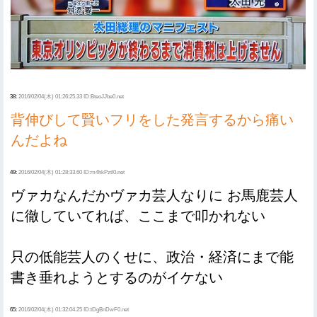
38:
2016/02/04(木) 01:26:25.33 ID:BteoJJbe0.net
背伸びして賢いフリをした発言するから痛い
んだよね
49:
2016/02/04(木) 01:28:33.60 ID:m4hkPztI0.net
ヴァカなんだかヴァカ芸人なりに お馬鹿芸人
に徹していてれば、ここまで叩かれない
只の低能芸人のくせに、政治・経済にまで能
書き垂れようとするのがイケない
65:
2016/02/04(木) 01:32:04.25 ID:tDgBnDwF0.net