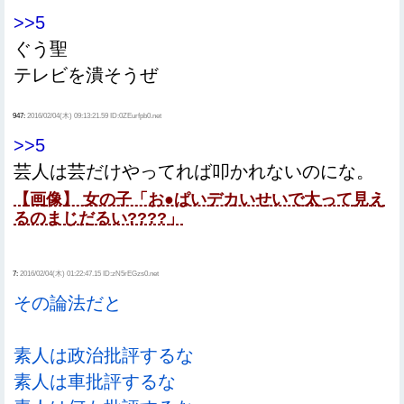
>>5
ぐう聖
テレビを潰そうぜ
947:
2016/02/04(木) 09:13:21.59 ID:0ZEurfpb0.net
>>5
芸人は芸だけやってれば叩かれないのにな。
【画像】 女の子「お●ぱいデカいせいで太って見え
るのまじだるい????」
7:
2016/02/04(木) 01:22:47.15 ID:zN5rEGzs0.net
その論法だと
素人は政治批評するな
素人は車批評するな