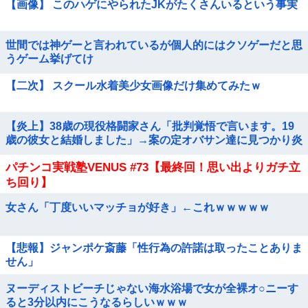
【画像】 このハゲにやられたJKがたくさんいるという事実
世間では神ゲーと言われているが個人的にはクソゲーだと思
うゲーム挙げてけ
【二次】 スクール水着美少女画像だけ集めてみたｗ
【炎上】38歳の現役格闘家さん「批判覚悟で言います。19
歳の彼女と結婚しました」→案の定オバサン達に見つかり炎
上
パチンコ実戦塾VENUS #73【最終回！思い出よりガチ立
ち回り】
女さん「丁度いいマッチョが好き」←これｗｗｗｗｗ
【悲報】ジャンポケ斎藤「性行為の許諾は取ったことありま
せん」
ヌーディストビーチじゃない海水浴場で女が全裸オ○ニーす
ると3分以内にこうなるらしいｗｗｗ