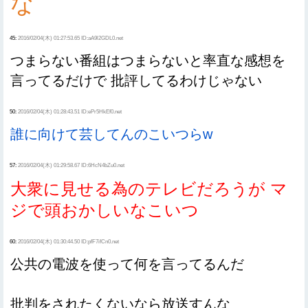
な
45:
2016/02/04(木) 01:27:53.65 ID:aA9l2GDL0.net
つまらない番組はつまらないと率直な感想を
言ってるだけで 批評してるわけじゃない
50:
2016/02/04(木) 01:28:43.51 ID:ePr5HkEf0.net
誰に向けて芸してんのこいつらw
57:
2016/02/04(木) 01:29:58.67 ID:6HcN4bZu0.net
大衆に見せる為のテレビだろうが マ
ジで頭おかしいなこいつ
60:
2016/02/04(木) 01:30:44.50 ID:pfF7ifCn0.net
公共の電波を使って何を言ってるんだ
批判をされたくないなら放送すんな