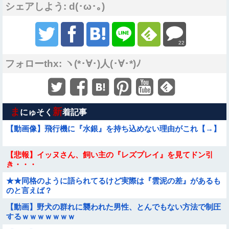
シェアしよう: d(･ω･｡)
22
フォローthx: ヽ(*･∀･)人(･∀･*)ﾉ
ま
新
にゅそく
着記事
【動画像】飛行機に『水銀』を持ち込めない理由がこれ【→】
【悲報】イッヌさん、飼い主の『レズプレイ』を見てドン引
き・・・
★★同格のように語られてるけど実際は『雲泥の差』があるも
のと言えば？
【動画】野犬の群れに襲われた男性、とんでもない方法で制圧
するｗｗｗｗｗｗｗ
Sponsored Link