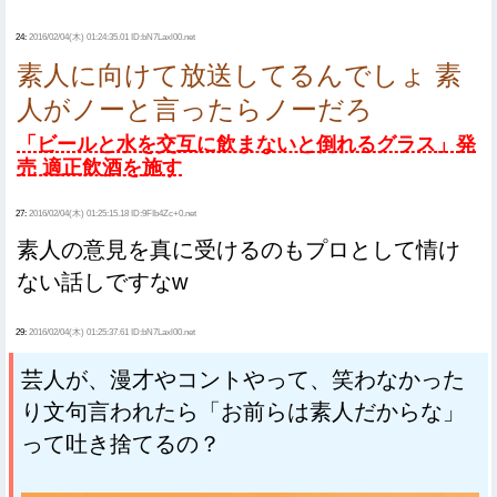
24:
2016/02/04(木) 01:24:35.01 ID:bN7Laxl00.net
素人に向けて放送してるんでしょ 素
人がノーと言ったらノーだろ
「ビールと水を交互に飲まないと倒れるグラス」発
売 適正飲酒を施す
27:
2016/02/04(木) 01:25:15.18 ID:9FIb4Zc+0.net
素人の意見を真に受けるのもプロとして情け
ない話しですなw
29:
2016/02/04(木) 01:25:37.61 ID:bN7Laxl00.net
芸人が、漫才やコントやって、笑わなかった
り文句言われたら「お前らは素人だからな」
って吐き捨てるの？