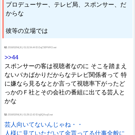
プロデューサー、テレビ局、スポンサー、だ
からな
彼等の立場では
62:
2016/02/04(木) 01:31:54.44 ID:DqC50FNRO.net
>>44
スポンサーの客は視聴者なのに そこを踏まえ
ないバカばかりだからなテレビ関係者って 特
に嫌なら見るなとか言って視聴率下がったど
っかのＦ社とその会社の番組に出てる芸人と
かな
52:
2016/02/04(木) 01:29:12.42 ID:fg5QXxoj0.net
芸人向いてないんじゃね・・
人様に見ていただいて金貰ってる仕事全般に