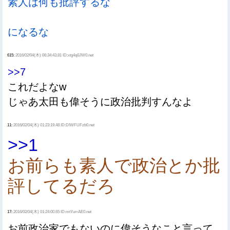
素人は何も批評するな
になるな
615:
2016/02/04(木) 06:34:43.81 ID:xtg4q0JW0.net
>>7
これだよなw
じゃあ太田も偉そうに政治批判すんなよ
11:
2016/02/04(木) 01:23:19.48 ID:DIWFUFzb0.net
>>1
お前らも素人で政治とか批
評してるだろ
17:
2016/02/04(木) 01:24:00.65 ID:mtYurrAE0.net
お前政治家でもないのに偉そうなこと言って