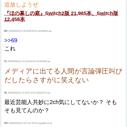
追放しようぜ
『ほの暮しの庭』Switch2版 21,965本、Switch版
12,458本
557:
2016/02/04(木) 05:53:49.09 ID:ctkWb/8H0.net
>>69
これ
72:
2016/02/04(木) 01:33:03.63 ID:JIiOhXN90.net
メディアに出てる人間が言論弾圧叫び
だしたらさすがに笑えない
79:
2016/02/04(木) 01:33:57.10 ID:VjAeLICF0.net
最近芸能人共妙に2ch気にしてないか？ そも
そも見てんのか？
375:
2016/02/04(木) 03:17:41.35 ID:mgslg94m0.net