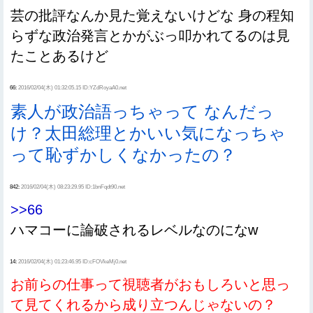
芸の批評なんか見た覚えないけどな 身の程知
らずな政治発言とかがぶっ叩かれてるのは見
たことあるけど
66:
2016/02/04(木) 01:32:05.15 ID:YZdRoyaA0.net
素人が政治語っちゃって なんだっ
け？太田総理とかいい気になっちゃ
って恥ずかしくなかったの？
842:
2016/02/04(木) 08:23:29.95 ID:1bnFqdt90.net
>>66
ハマコーに論破されるレベルなのになw
14:
2016/02/04(木) 01:23:46.95 ID:cFOVkeMj0.net
お前らの仕事って視聴者がおもしろいと思っ
て見てくれるから成り立つんじゃないの？