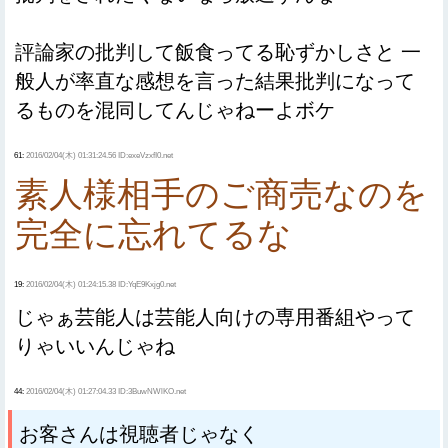
評論家の批判して飯食ってる恥ずかしさと 一
般人が率直な感想を言った結果批判になって
るものを混同してんじゃねーよボケ
61:
2016/02/04(木) 01:31:24.56 ID:exeVzxfI0.net
素人様相手のご商売なのを
完全に忘れてるな
19:
2016/02/04(木) 01:24:15.38 ID:YqE9Kxjg0.net
じゃぁ芸能人は芸能人向けの専用番組やって
りゃいいんじゃね
44:
2016/02/04(木) 01:27:04.33 ID:3BuwNWlKO.net
お客さんは視聴者じゃなく