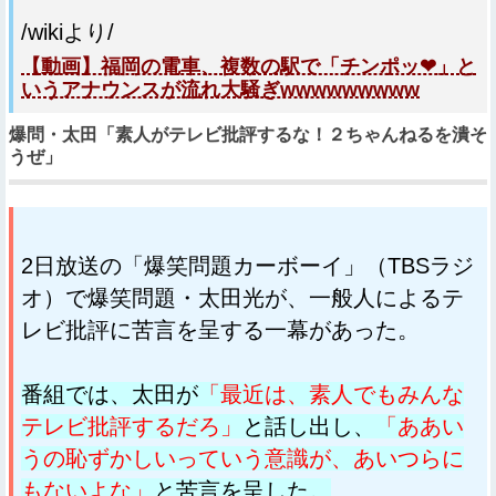
/wikiより/
【動画】福岡の電車、複数の駅で「チンポッ❤」と
いうアナウンスが流れ大騒ぎwwwwwwwww
爆問・太田「素人がテレビ批評するな！２ちゃんねるを潰そ
うぜ」
2日放送の「爆笑問題カーボーイ」（TBSラジ
オ）で爆笑問題・太田光が、一般人によるテ
レビ批評に苦言を呈する一幕があった。
番組では、太田が
「最近は、素人でもみんな
テレビ批評するだろ」
と話し出し、
「ああい
うの恥ずかしいっていう意識が、あいつらに
もないよな」
と苦言を呈した。