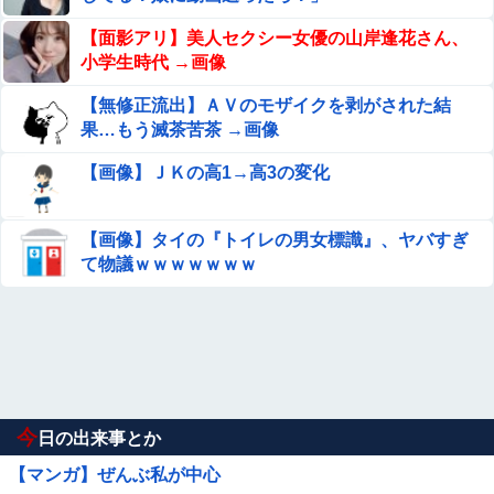
【面影アリ】美人セクシー女優の山岸逢花さん、
小学生時代 →画像
【無修正流出】ＡＶのモザイクを剥がされた結
果…もう滅茶苦茶 →画像
【画像】ＪＫの高1→高3の変化
【画像】タイの『トイレの男女標識』、ヤバすぎ
て物議ｗｗｗｗｗｗｗ
今
日の出来事とか
【マンガ】ぜんぶ私が中心