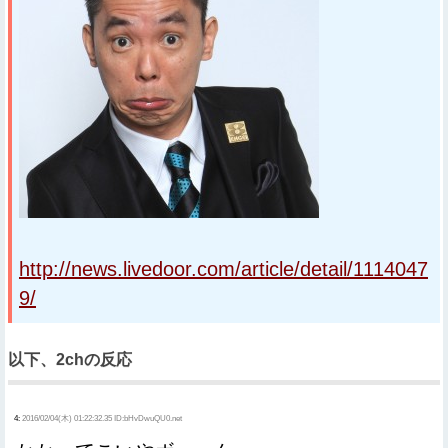
http://news.livedoor.com/article/detail/1114047
9/
以下、2chの反応
4:
2016/02/04(木) 01:22:32.35 ID:bHvDwuQU0.net