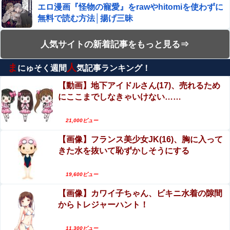
【画像】 どえらい乳のJSが発見される
エロ漫画『怪物の寵愛』をrawやhitomiを使わずに
無料で読む方法│揚げ三昧
【動画】 じゅぼぼぼ！え！これが芸能人のフｏラだ、綺麗
村重杏奈、写真集ヌードがエロい！乳首透け、巨
な顔とお口でこんなことしているだ 笑
人気サイトの新着記事をもっと見る⇒
乳おっぱいが最高過ぎる！
アイナが乗っていた「高機動試作型ザク」ってよく考える
ま
人
にゅそく週間
気記事ランキング！
【動画】メンズエステ嬢さん、大サービスで本番
と時系列がおかしいな他
セックスまでしてしまう・・・
【動画】地下アイドルさん(17)、売れるため
エロ漫画『TSしてパパのえっちな娘になるバイト そして
にここまでしなきゃいけない……
【閲覧注意】お願いだからフェイクであってほし
娘堕ちするまでがセット』をrawやhitomiを使わずに無料
いこの女児の動画、本物だった…
で読む方法│あむぁいおかし製作所
21,000ビュー
高市首相の消費減税1％、弁当店はまさかの"価格据え置
【閲覧注意】ENHYPEN・NI-KIファン「みなちゃ
き"宣言「値下げはしません」
【画像】フランス美少女JK(16)、胸に入って
ん」（キャバ嬢・MINA）自殺動画
きた水を抜いて恥ずかしそうにする
【工ロ注意】 セッ〇スセミナーを開くこの人妻、工ッチす
ぎだろｗｗｗｗｗｗｗ
【動画】両方馬鹿（笑）ミニストップでトラック
と衝突したドラレコが（ノ∇`）
19,600ビュー
【FANZA】 2026年8月7日(金)配信開始作品
【画像】カワイ子ちゃん、ビキニ水着の隙間
エロ漫画『TSしてパパのえっちな娘になるバイト
からトレジャーハント！
そして娘堕ちするまでがセット』をrawやhitomiを
人気ユーチューバーさん、動画内にヤバすぎる物が映って
使わずに無料で読む方法│あむぁいおかし製作所
るのがバレて騒然ｗｗｗｗｗ
【MGS15周年記念 100円セール】100円10本追
11,300ビュー