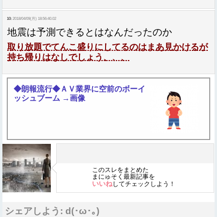
10:
2018/04/09(月) 18:56:40.02
地震は予測できるとはなんだったのか
取り放題でてんこ盛りにしてるのはまあ見かけるが
持ち帰りはなしでしょう、、、
◆朗報流行◆ＡＶ業界に空前のボーイ
ッシュブーム →画像
このスレをまとめた
まにゅそく最新記事を
いいね
してチェックしよう！
シェアしよう: d(･ω･｡)