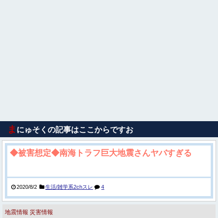
ま
にゅそくの記事はここからですお
◆被害想定◆南海トラフ巨大地震さんヤバすぎる
2020/8/2
生活/雑学系2chスレ
4
地震情報
災害情報