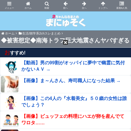
まにゅそく 2chまとめニュース速報VIP
ホーム
新着&人気
ホーム
生活/雑学系2chスレまとめ
◆被害想定◆南海トラフ巨大地震さんヤバすぎる
お
すすめ!
【動画】男の99割がオッパイに夢中で幽霊に気付
かないＡＶ →
【画像】ま～んさん、寿司職人になった結果 →
【画像】この4人の『水着美女』５０歳の女性は誰
でしょう？
【画像】ビュッフェの料理にハエが卵を産んでて
ワロタ……