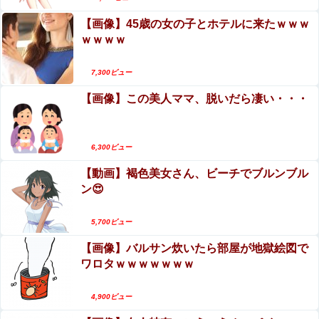
加！超長時間作品や人気プレステージ作品もワン
【悲報】営業ワイ、「会社に辞めたい」と言ったら会
【画像】45歳の女の子とホテルに来たｗｗｗ
コイン継続中！
議になる・・・
ｗｗｗｗ
オコエ瑠偉、メキシコに渡って2球団を即クビ→SNS更新
7,300ビュー
が3ヶ月間止まって消息不明に
【画像】この美人ママ、脱いだら凄い・・・
6,300ビュー
Powered by livedoor 相互RSS
【動画】褐色美女さん、ビーチでブルンブル
ン😍
5,700ビュー
【画像】バルサン炊いたら部屋が地獄絵図で
ワロタｗｗｗｗｗｗｗ
4,900ビュー