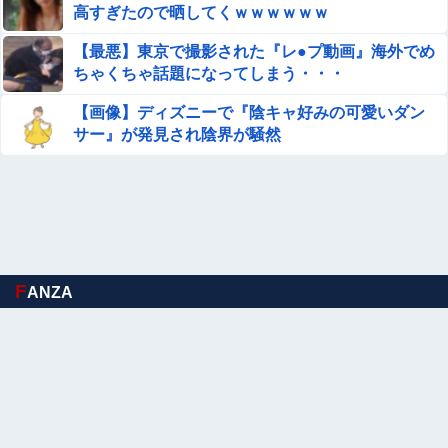
【画像】福岡、こんなのが普通に走ってるｗｗｗｗｗｗｗ
高すぎたので晒してくｗｗｗｗｗｗ
ｗｗｗｗｗｗｗｗｗ
【最悪】東京で撮影された『レ●プ動画』海外でめ
【衝撃】中国製ルーター20機種にバックドア発見！ ネッ
ちゃくちゃ話題になってしまう・・・
トに繋ぐだけで35秒ごとに中国のサーバーと通信
【画像】ディズニーで『陰キャ好みの可愛いダン
【画像】坂道女子のバスト一覧ｗｗｗｗｗｗｗｗｗｗｗｗ
サー』が発見され陰界が騒然
wｗｗｗｗ
【画像】講談社さん、ミスマガジンで児童を性搾取してし
まうｗｗｗｗｗｗｗｗｗ
【閲覧注意】麻薬カルテルに処刑される男「待って！こん
な死に方聞いてない！」⇒ これはヤバい
F
ANZA
【悲報】大学生の頃に出会った小学生と結婚した男、めち
ゃくちゃ炎上してしまうwwwwwwwww
【画像】井口裕香(36)、タンクトップがはち切れそうなく
らいデカイｗｗｗｗｗｗｗｗｗｗｗ
【動画】 地下アイドルさん、売れるためにここまでしなき
ゃいけないと判明…………………