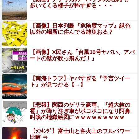
【動画】両方馬鹿（笑）ミニストップでトラックと衝突し
歩いてくる様子が怖すぎる・・・
たドラレコが（ノ∇`）
【画像】こういうブリッジしてお腹を露出しちゃって
【画像】日本列島『危険度マップ』緑色
る女の子
以外の場所に住んでる雑魚おる？
【赤っ恥】れいわ信者「毎日、渋谷でデモが起きてる」 ネ
ット「参加者の少なさを隠すために通行人に混じってるの
【画像】X民さん「台風10号ヤバい、アパ
リプ欄でバラされてて草」
ートの壁が吹っ飛んだ！」
【画像】仙台育英初の女子野球部員・星よつはがガチで可
愛すぎる！
【ウマ娘】トレーナーが言いそうなことを頭に羅列して一
【南海トラフ】ヤバすぎる『予言ツイー
人で盛り上がるクラちゃん
ト』が見つかる【→】
10代美少女の ”初めての女性器脱毛” 動画、エ□
すぎて1000万再生される・・・
【悲報】関西のゲリラ豪雨、『超大粒の
雹』が降り注ぎ車がボコボコになり阿鼻
【困惑】恵俊彰さん「総理がいろんなところに足を運べば
叫喚の地獄絵図にｗｗｗｗｗｗｗｗｗ
クーラーが…」・・・・・・・・・他
【ﾗﾝｷﾝｸﾞ】富士山と各火山のフルパワー
【画像あり】タイミーで行った会社に「直雇用のバイト」
比較 ⇒