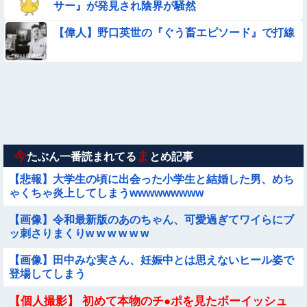
サー』が発見され陰界が騒然
ｗｗｗ
【衝撃】ガチで『意識高い無能』が好きなワードと言えば？
【偉人】野口英世の『ぐう畜エピソード』で打線
【画像】日本のえちえち女性犯罪者ｗｗｗｗｗｗｗ
【画像】この美人ママ、脱いだら凄い・・・
【動画】韓国アイドルさん、ヱチヱチ限界点を超えてしまう
今
ま
たぶん一番読まれてる
とめ記事
【悲報】大学生の頃に出会った小学生と結婚した男、めち
ゃくちゃ炎上してしまうwwwwwwwww
【画像】令和最新版のあのちゃん、可愛過ぎてワイらにブ
ッ刺さりまくりw w w w w w
【画像】田中みな実さん、妊娠中とは思えないヒール姿で
登場してしまう
【個人撮影】 初めて本物のチ●ポを見たボーイッシュ