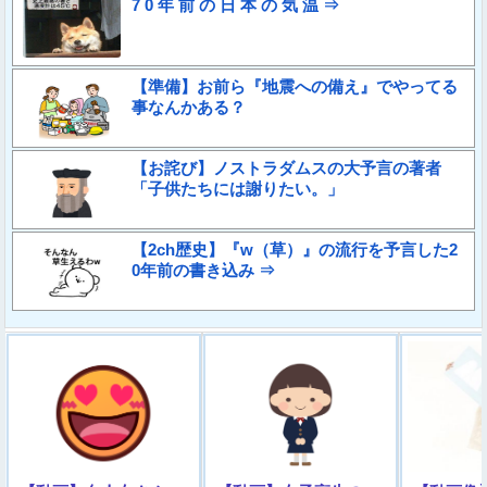
7 0 年 前 の 日 本 の 気 温 ⇒
【準備】お前ら『地震への備え』でやってる
事なんかある？
【お詫び】ノストラダムスの大予言の著者
「子供たちには謝りたい。」
【2ch歴史】『w（草）』の流行を予言した2
0年前の書き込み ⇒