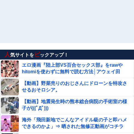
夜中に何度もインターホンが鳴る。モニター見ても誰もい
ない。翌日、キッチンの窓から視線を感じ外を見たら不審
な男が近くの駐車場からうちの家を望遠鏡で覗いてた！
アニメのイニシャルd今更見返してるけどオモロ
い
【彼岸島48日後…】491話感想 現彼岸島のボス、彼岸
王子が登場！
人
ピ
気サイトを
ックアップ！
積水ハウス「地面師に55億円騙し取られた…」ワイ「はえ
エロ漫画『陸上部VS百合セックス部』をrawや
ーかわいそう…会社滅茶苦茶やろなぁ」→
hitomiを使わずに無料で読む方法│アウェイ田
【地獄の予感】気団先輩との二人飲み…幸せ気分が一転し
【動画】野菜売りのおじさんにドローンを特攻さ
そうな理由がコレｗｗｗｗ
せるおそロシア。
暴力行為法違反の疑いで、毎日新聞記者を逮捕
【動画】地震発生時の熊本総合病院の手術室の様
子が(((ﾟДﾟ)))
【閲覧注意】お願いだからフェイクであってほしいこの女
海外「飛田新地でこんなアイドル級の子と即ハメ
児の動画、本物だった…
できるのかよ」⇒ 晒された無修正動画がコチラ