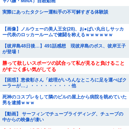
ャバ嬢・MINA）自殺動画
実際にあったタクシー運転手の不可解すぎる体験談
【画像】ノルウェーの美人王女(28)、お●ぱい丸出しサッカ
ー代表のロッカールームで健闘を称えるｗｗｗｗｗｗ
【彼岸島48日後…】491話感想 現彼岸島のボス、彼岸王子
が登場！
勝って欲しいスポーツの試合って私が見ると負けること
がすごく多い気がしてる
【困惑】恵俊彰さん「総理がいろんなところに足を運べばク
ーラーが…」・・・・・・・・・他
死神のコスプレをして隣のビルの屋上から病院を眺めていた
男を逮捕ｗｗｗ
【動画】 サーフィンでチューブライディング、チューブの
中からの映像が凄い