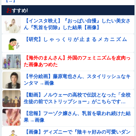
【→】
お
【動画】女子中学生の『チン媚びダンス』が気持ち悪い🤮
すすめ!
【インスタ映え】『おっぱい自慢』したい美女さ
【画像】プールに来てた水着JCたち どの娘を選ぶの？
ん『乳首を切除』した結果【画像】
【研究】し ゃ っ く り が 止 ま る メ カ ニ ズ ム
【動画】小池栄子似のGカップ女子高生「知らないオジさんに
襲われてオッパイ揉まれた」
【画像】夏のバイクがヤバすぎるｗｗｗｗｗ
【海外のまんさん】外国のフェミニズムを皮肉っ
た画像あつめた
【ロマン】世界を動かした暗号ランキング
【半分絵画】藤原竜也さん、スタイリッシュなキ
ンタマ →画像
【動画】広島に落とされた『原子爆弾』の『再現動画』がこち
ら・・・
【動画】ノルウェーの高校で伝説となった「全校
生徒の前でストリップショー」がこちらです…
【画像】お前らこの超美人が整形か否か判定たのむ！！
【悲報】フーゾク嬢さん、乳首を吸われ続けた結
【悲報】ま～んさん、ドッキリにひっかかってしまう【→動
果 →画像
画】
【画像】ディズニーで『陰キャ好みの可愛いダン
【画像】プールで水着が脱げちゃった女の子の反応ｗｗｗｗｗ