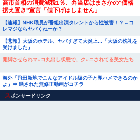
高市首相の消費減税1％、弁当店はまさかの"価格
据え置き"宣言「値下げはしません」
【速報】NHK職員が番組出演タレントから性被害！？←コ
レマジならヤバくねーか？
【悲報】大阪のホテル、ヤバすぎて大炎上…「大阪の洗礼を
受けました」
開脚させられマ○コ丸出し状態で、ク○ニされてる美女たち
海外「飛田新地でこんなアイドル級の子と即ハメできるのか
よ」⇒ 晒された無修正動画がコチラ
Powered by livedoor 相互RSS
ス
ポンサードリンク