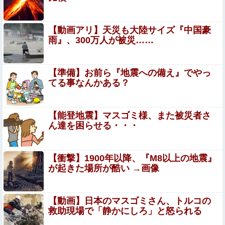
で行った結果ｗｗｗｗｗ
【画像】はいだしょうこ（47）「こんなオバサンでいい
【動画アリ】天災も大陸サイズ『中国豪
の…？」
雨』、300万人が被災……
『I"s〈アイズ〉』の桂正和さん、とんでもなくエ●チなパ
ンツを描く。これもう芸術だろ
【準備】お前ら『地震への備え』でやっ
ストーカーに狙われた女子高生が悲惨…絶対に避けられな
てる事なんかある？
い中出しレ●プGIF画像
【画像】ノルウェーの美人王女(28)、お●ぱい丸出しサッ
【能登地震】マスゴミ様、また被災者さ
カー代表のロッカールームで健闘を称えるｗｗｗｗｗｗ
ん達を困らせる・・・
幼女戦記Ⅱ 第5話 感想：派閥のボスが島流しでキャリアプ
ランが崩れ去る！
【衝撃】1900年以降、『M8以上の地震』
が起きた場所が酷い →画像
【悲報】大阪のホテル、ヤバすぎて大炎上…「大阪の洗礼
を受けました」
【動画】日本のマスゴミさん、トルコの
開脚させられマ○コ丸出し状態で、ク○ニされてる美女
救助現場で「静かにしろ」と怒られる
たち