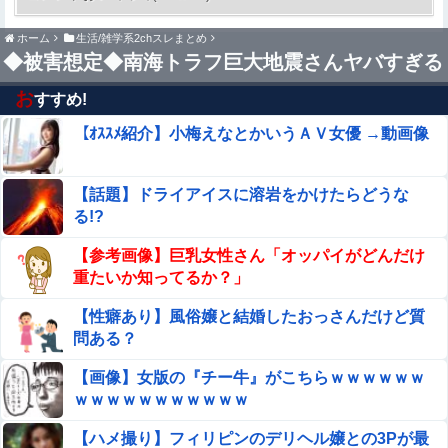
ゃん」（キャバ嬢・MINA）自殺動画
ホーム
生活/雑学系2chスレまとめ
【速報】NHK職員が番組出演タレントから性被害！？←コ
◆被害想定◆南海トラフ巨大地震さんヤバすぎる
レマジならヤバくねーか？
お
すすめ!
【閲覧注意】ENHYPEN・NI-KIファン「みなちゃん」
（キャバ嬢・MINA）自殺動画
【ｵｽｽﾒ紹介】小梅えなとかいうＡＶ女優 →動画像
【コンゴ】 エボラ出血熱、感染3600人…過去最大の流行
に
【話題】ドライアイスに溶岩をかけたらどうな
る!?
【朗報】川端晃菜、これはダメだろ・・・
【参考画像】巨乳女性さん「オッパイがどんだけ
【画像】かつて天下を獲っていたYouTuberの現在ｗｗ
重たいか知ってるか？」
ｗｗ
【性癖あり】風俗嬢と結婚したおっさんだけど質
消費税減税をなんとしても阻止したい石破前首相、「何い
問ある？
ってんのこいつ」と有権者をドン引きさせるよな屁理屈
を……他
【画像】女版の『チー牛』がこちらｗｗｗｗｗｗ
結婚相談所職員さん、子なし女にド正論を述べてしまう…
ｗｗｗｗｗｗｗｗｗｗｗ
【ハメ撮り】フィリピンのデリヘル嬢との3Pが最