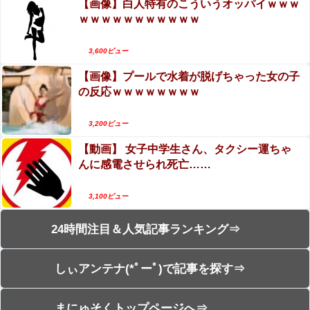
【画像】白人特有のこういうオッパイｗｗｗ
ｗｗｗｗｗｗｗｗｗｗｗ
3,600ビュー
【画像】プールで水着が脱げちゃった女の子
の反応ｗｗｗｗｗｗｗｗ
3,200ビュー
【動画】 女子中学生さん、タクシー運ちゃ
んに感電させられ死亡……
3,100ビュー
24時間注目＆人気記事ランキング⇒
しぃアンテナ(*ﾟーﾟ)で記事を探す⇒
まにゅそくトップページへ⇒