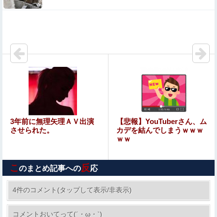
海外「飛田新地でこんなアイドル級の子と即ハメできるの
かよ」⇒ 晒された無修正動画がコチラ
ワイ「米津玄師ってソロじゃなくてバンドのボーカルなら
よかったよね」
村重杏奈、写真集ヌードがエロい！乳首透け、巨乳おっぱ
いが最高過ぎる！
日本産EVが炎上事故を起こした件にEV推進派が歓喜、
「日本国内じゃ全然報道されない」と得意げな様子を見せ
るも……
【悲報】日本の歴史、ついに『崩壊』してしま
3年前に無理矢理ＡＶ出演
【悲報】YouTuberさん、ム
う・・・・・他
させられた。
カデを結んでしまうｗｗｗ
ｗｗ
【悲報】風俗嬢やってる女の末路ｗｗｗｗｗｗｗｗｗｗｗ
こ
反
のまとめ記事への
応
【朗報】 秋田にアラブが2兆円の投資決定ｗｗｗ
4件のコメント(タップして表示/非表示)
【閲覧注意】ENHYPEN・NI-KIファン「みなち
コメントおいてって(´・ω・`)