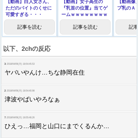
【動画】白人女さん、
【動画】女子高生の
【動画像
ただのバイトのくせに
『乳首の位置』当てゲ
プ乳のＡ
可愛すぎる・・・
ームｗｗｗｗｗｗｗｗ
ｗｗ
記事を読む
記事を読む
記
以下、2chの反応
3:
2018/04/09(月) 18:54:45.53
ヤバいやんけ…ちな静岡在住
2:
2018/04/09(月) 18:54:40.98
津波やばいやろなぁ
7:
2018/04/09(月) 18:55:48.26
ひえっ…福岡と山口にまでくるんか…