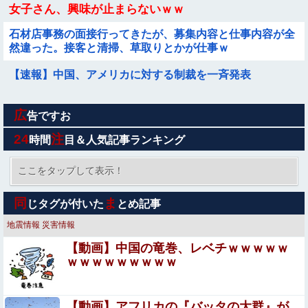
女子さん、興味が止まらないｗｗ
石材店事務の面接行ってきたが、募集内容と仕事内容が全
然違った。接客と清掃、草取りとかが仕事ｗ
【速報】中国、アメリカに対する制裁を一斉発表
広
元ジャングルポケットメンバーの斉藤慎二被告に懲役7年
告ですお
求刑 ロケバスで女性に性的暴行の罪
24
注
時間
目＆人気記事ランキング
【速報】専門家「イオンモール熊本の爆心地に”こんなも
の”があったんだけど…」
ここをタップして表示！
大学の時、クラスの大多数テストでカンニングしてた科目
同
ま
じタグが付いた
とめ記事
があった。で、カンニングしてない私が笑われた
地震情報
災害情報
【画像】ロリ巨乳女子大生さん、Xでエチエチ投稿ｗｗｗ
【動画】中国の竜巻、レベチｗｗｗｗｗ
ｗｗｗｗｗｗｗｗｗ
【バンダイ】 「食玩」「プライズ」「ガシャポン」2026
年8月発売商品【発売スケジュール】
【動画】アフリカの『バッタの大群』が