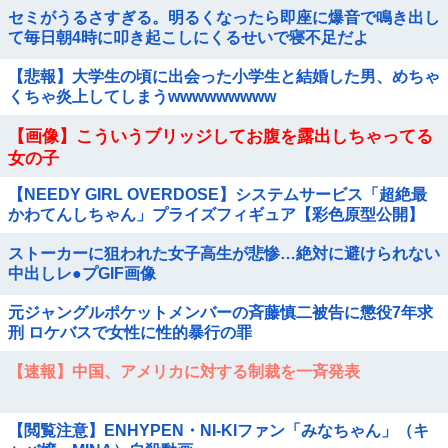
セミがうるさすぎる。明るくなったら即座に爆音で鳴き出し
て毎日朝4時に叩き起こしにくるせいで寝不足だよ
【悲報】大学生の頃に出会った小学生と結婚した男、めちゃ
くちゃ炎上してしまうwwwwwwwww
【画像】こういうブリッジしてお腹を露出しちゃってる
女の子
【NEEDY GIRL OVERDOSE】システムサービス「超絶最
かわてんしちゃん」プライズフィギュア【彩色原型公開】
ストーカーに狙われた女子高生が悲惨…絶対に避けられない
中出しレ●プGIF画像
元ジャングルポケットメンバーの斉藤慎二被告に懲役7年求
刑 ロケバスで女性に性的暴行の罪
【速報】中国、アメリカに対する制裁を一斉発表
【閲覧注意】ENHYPEN・NI-KIファン「みなちゃん」（キ