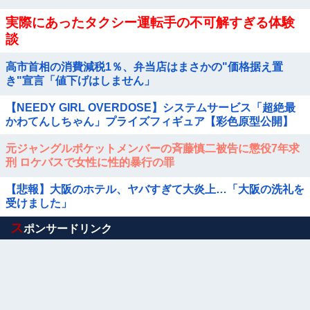
実際にあったタクシー運転手の不可解すぎる体験
談
高市首相の消費減税1％、弁当店はまさかの"価格据え置
き"宣言「値下げはしません」
【NEEDY GIRL OVERDOSE】システムサービス「超絶最
かわてんしちゃん」プライズフィギュア【彩色原型公開】
元ジャングルポケットメンバーの斉藤慎二被告に懲役7年求
刑 ロケバスで女性に性的暴行の罪
【悲報】大阪のホテル、ヤバすぎて大炎上…「大阪の洗礼を
受けました」
Powered by livedoor 相互RSS
ス
ポンサードリンク