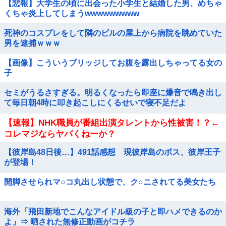
【悲報】大学生の頃に出会った小学生と結婚した男、めちゃ
くちゃ炎上してしまうwwwwwwwww
死神のコスプレをして隣のビルの屋上から病院を眺めていた
男を逮捕ｗｗｗ
【画像】こういうブリッジしてお腹を露出しちゃってる女の
子
セミがうるさすぎる。明るくなったら即座に爆音で鳴き出し
て毎日朝4時に叩き起こしにくるせいで寝不足だよ
【速報】NHK職員が番組出演タレントから性被害！？←
コレマジならヤバくねーか？
【彼岸島48日後…】491話感想 現彼岸島のボス、彼岸王子
が登場！
開脚させられマ○コ丸出し状態で、ク○ニされてる美女たち
海外「飛田新地でこんなアイドル級の子と即ハメできるのか
よ」⇒ 晒された無修正動画がコチラ