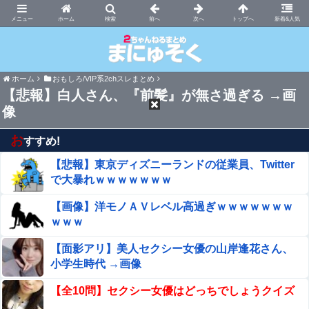
まにゅそく 2chまとめニュース速報VIP
ホーム
新着&人気
ホーム
おもしろ/VIP系2chスレまとめ
【悲報】白人さん、『前髪』が無さ過ぎる →画
像
お
すすめ!
【悲報】東京ディズニーランドの従業員、Twitter
で大暴れｗｗｗｗｗｗｗ
【画像】洋モノＡＶレベル高過ぎｗｗｗｗｗｗｗ
ｗｗｗ
【面影アリ】美人セクシー女優の山岸逢花さん、
小学生時代 →画像
【全10問】セクシー女優はどっちでしょうクイズ