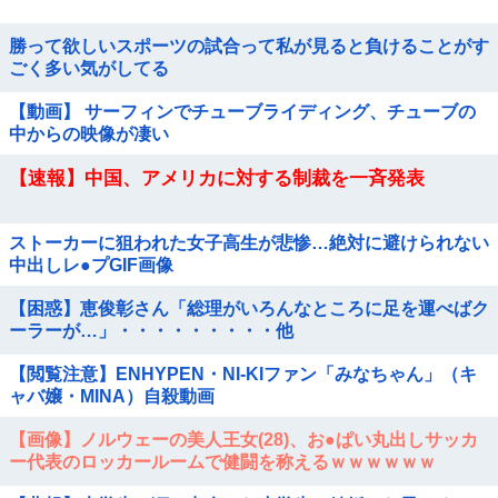
勝って欲しいスポーツの試合って私が見ると負けることがす
ごく多い気がしてる
【動画】 サーフィンでチューブライディング、チューブの
中からの映像が凄い
【速報】中国、アメリカに対する制裁を一斉発表
ストーカーに狙われた女子高生が悲惨…絶対に避けられない
中出しレ●プGIF画像
【困惑】恵俊彰さん「総理がいろんなところに足を運べばク
ーラーが…」・・・・・・・・・他
【閲覧注意】ENHYPEN・NI-KIファン「みなちゃん」（キ
ャバ嬢・MINA）自殺動画
【画像】ノルウェーの美人王女(28)、お●ぱい丸出しサッカ
ー代表のロッカールームで健闘を称えるｗｗｗｗｗｗ