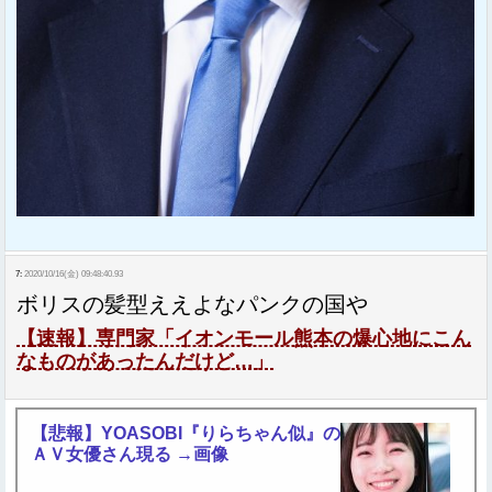
7:
2020/10/16(金) 09:48:40.93
ボリスの髪型ええよなパンクの国や
【速報】専門家「イオンモール熊本の爆心地にこん
なものがあったんだけど…」
【悲報】YOASOBI『りらちゃん似』の
ＡＶ女優さん現る →画像
Sponsored Link