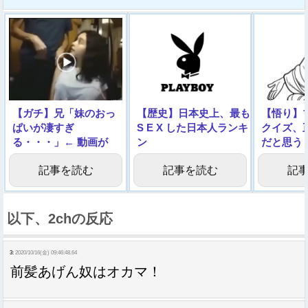
【ガチ】兄「妹のおっ
【歴史】日本史上、最も
【悟り】
ぱいが凄すぎ
S E X した日本人ランキ
クイズ、
る・・・」← 動画が
ン
だと思う
1000万回再生される
グ！！！！！！！！！！
記事を読む
記事を読む
記
以下、2chの反応
3:
2020/10/16(金) 09:46:48.64
前髪あげん奴はオカマ！