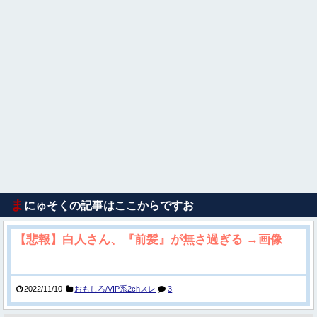
ま
にゅそくの記事はここからですお
【悲報】白人さん、『前髪』が無さ過ぎる →画像
2022/11/10
おもしろ/VIP系2chスレ
3