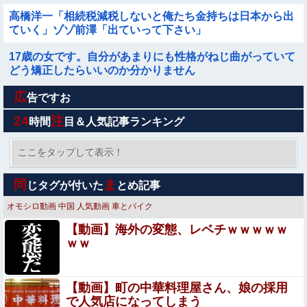
すぎる理由で結婚式を挙げない親戚のアラサー女子ｗ
高橋洋一「相続税減税しないと俺たち金持ちは日本から出
ｗｗｗｗ
ていく」ゾゾ前澤「出ていって下さい」
17歳の女です。自分があまりにも性格がねじ曲がっていて
どう矯正したらいいのか分かりません
広
【鬼シコ画像】 巨乳ババア先輩(33)、休日にセフレ男との
告ですお
セク口スでイキまくってしまうｗｗｗｗｗｗｗｗｗｗｗ
24
注
時間
目＆人気記事ランキング
【動画】あたシコ女襲来wwwwwwwwwwwwww
ここをタップして表示！
【画像】女芸人の吉住さん、メイクしたら普通に美人の部
同
ま
じタグが付いた
とめ記事
類だった→ご覧くださいw w w w w w w w
オモシロ動画
中国
人気動画
車とバイク
【エ●漫画】乱交物のエ●漫画←これｗｗｗ
【動画】海外の変態、レベチｗｗｗｗｗ
ｗｗ
職場の女のブラジャーが透けてた結果ｗｗｗｗｗｗｗｗｗ
ｗｗｗｗｗ
【動画】町の中華料理屋さん、娘の採用
【閲覧注意】 アフリカで ”魔女狩り” され死亡した女子、
で人気店になってしまう