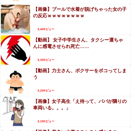
【画像】20年前のAV、キチガイすぎるwwwwww
までめくらせてしまうｗｗｗｗｗｗ
【画像】プールで水着が脱げちゃった女の子
の反応ｗｗｗｗｗｗｗｗ
【画像】 JSJCの開脚トレーニング、ほぼ性交ｗｗｗｗｗ
ｗｗｗｗｗｗ
3,400ビュー
【動画】 女子中学生さん、タクシー運ちゃ
んに感電させられ死亡……
Powered by livedoor 相互RSS
3,300ビュー
【動画】力士さん、ボクサーをボコってしま
う
3,200ビュー
【画像】女子高生「え待って、パパが隣りの
車両いる。。。」
3,100ビュー