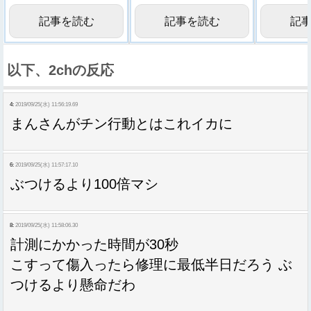
ｗ
記事を読む
記事を読む
記
以下、2chの反応
4:
2019/09/25(水) 11:56:19.69
まんさんがチン行動とはこれイカに
6:
2019/09/25(水) 11:57:17.10
ぶつけるより100倍マシ
8:
2019/09/25(水) 11:58:06.30
計測にかかった時間が30秒
こすって傷入ったら修理に最低半日だろう ぶ
つけるより懸命だわ