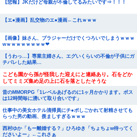
【悲報】JKだけど母親が不倫してるみたいです⇒！！！
【エ●漫画】乱交物のエ●漫画←これｗｗｗ
【画像】妹さん、ブラジャーだけでくつろいでしまうｗｗｗ
wｗｗｗｗｗｗｗｗ❤
【うわっ…】専業主婦さん、エグいくらいの不倫が子供にガ
チバレした結果…
こども園から孫が怪我した迎えにと連絡あり。石をどか
してミミズ集め足の上に石を落としたそうな
昔のMMORPG「1レベルあげるのに1ヶ月かかります。ボス
は12時間毎に湧いて取り合いです」
仕事中の美女ホテル清掃員にチ●ポしごかれて射精させても
らった男の動画、羨ましすぎるｗｗｗ
西村ゆか「もー離婚する？」ひろゆき「ちょちょw待ってく
ださいよー」←これさぁ