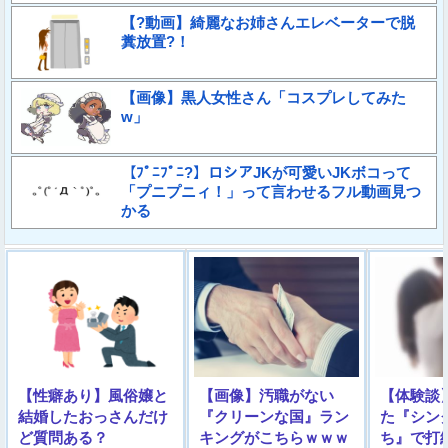
【?動画】綺麗なお姉さんエレベーターで脱
糞放置?！
【画像】黒人女性さん「コスプレしてみた
w」
【ﾌﾟﾆﾌﾟﾆ?】ロシアJKが可愛いJKボコって
「プニプニィ！」って言わせるフル動画見つ
かる
【性癖あり】風俗嬢と
【画像】汚職がない
【体験談
結婚したおっさんだけ
『クリーンな国』ラン
た『シン
ど質問ある？
キングがこちらｗｗｗ
ち』で打