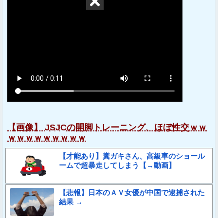
【画像】 JSJCの開脚トレーニング、ほぼ性交ｗｗ
ｗｗｗｗｗｗｗｗｗ
【才能あり】糞ガキさん、高級車のショール
ームで超暴走してしまう【→動画】
【悲報】日本のＡＶ女優が中国で逮捕された
結果 →