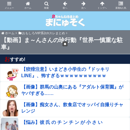
まにゅそく 2chまとめニュース速報VIP
ホーム
新着&人気
ホーム
おもしろ/VIP系2chスレまとめ
【動画】ま～んさんの珍行動『世界一慎重な駐
車』
お
すすめ!
【狡猾注意】いまどき小学生の『ドッキリ
LINE』、怖すぎるｗｗｗｗｗｗｗｗｗｗ
【画像】群馬の山奥にある『アダルト保育園』が
ヤバすぎる……
【画像】痴女さん、飲食店でオッパイ自撮りチャ
レンジ
【悩み】彼 氏 の チ ン チ ン が 小 さ い