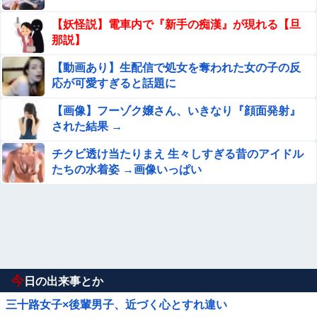
【妖怪説】電車内で『新手の痴漢』が現れる【旦
那説】
【動画あり】生配信で処女を奪われた女の子の反
応が可愛すぎると話題に
【画像】フーゾク嬢さん、いきなり『顔面発射』
された結果 →
チクビ透け当たりまえ 生々しすぎる昔のアイドル
たちの水着姿 →画像いっぱい
今
日の出来事とか
三十路女子×後輩男子、近づく心とすれ違い