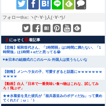
2
フォローthx: ヽ(*･∀･)人(･∀･*)ﾉ
ま
新
にゅそく
着記事
【悲報】昭和世代さん、「1時間弱」は1時間に満たない、「1
時間強」は1時間＋αだと思ってる😭
◉★日本の結婚式のこのルール 外国人は笑うらしいな
【朗報】メンヘラ女の子、可愛すぎると話題にｗｗｗｗｗｗｗ
ｗｗｗｗ
【動画】白人「日本で一番美味い食べ物はこれな、試してみ
ろ！飛ぶぞ」
★★水着姿を見た彼氏が「核兵器並みのボディだね」って褒め
てくれた(´；ω；｀)