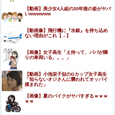
外国人「狂気の沙汰だ」FIFA会長、再選の支持見返りにモ
【動画】美少女4人組の20年後の姿がヤバ
ロッコへ2030年W杯決勝の開催を打診か！海外から批判殺
いwwwwww
到！【海外の反応】
【困惑】出産後の里帰り中に夫が突撃訪問！その行動理由
がヤバすぎｗｗｗｗ
【動画像】飛行機に『水銀』を持ち込め
【衝撃】元レアルの神童・中井卓大ピピさん、Jリーグ初
ない理由がこれ【→】
挑戦で開幕先発ｗｗｗｗｗｗｗｗｗｗ他
【閲覧注意】やべぇレ●プ動画、発見される…（※ 無修正
【画像】女子高生「え待って、パパが隣
注意）
りの車両いる。。。」
【画像】妹さん、ブラジャーだけでくつろいでしまうｗｗ
ｗwｗｗｗｗｗｗｗｗ❤
【動画】小池栄子似のGカップ女子高生
「知らないオジさんに襲われてオッパイ
8割がGemini利用、ChatGPTは68%
揉まれた」
【画像】夏のバイクがヤバすぎるｗｗｗ
「自衛隊は違憲」←これどう思う？他
ｗｗ
エロ漫画『縄酔い〜おぼこ令嬢は縄の快楽に堕とされ