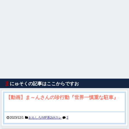
ま
にゅそくの記事はここからですお
【動画】ま～んさんの珍行動『世界一慎重な駐車』
2023/12/1
おもしろ/VIP系2chスレ
2