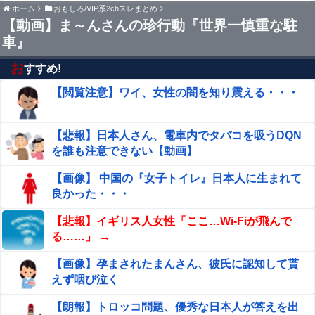
ホーム
おもしろ/VIP系2chスレまとめ
【動画】 ノーパン女さん、激写されてしまうｗｗｗwｗｗ
う価値がある」「国民や国が築いた国格をサッカ
【動画】ま～んさんの珍行動『世界一慎重な駐
ｗｗｗｗｗｗ❤
ー選手が足で蹴り飛ばすね」
車』
【うわっ…】専業主婦さん、エグいくらいの不倫が子供に
ガチバレした結果…
お
すすめ!
【閲覧注意】ワイ、女性の闇を知り震える・・・
【悲報】生挿入にビビってる女多すぎだろｗｗｗｗｗｗｗ
ｗｗｗwwww
【1stガンダム】難民老人「また地球に来れるとは……」
【悲報】日本人さん、電車内でタバコを吸うDQN
←これ連邦もヤバくない？
を誰も注意できない【動画】
アラブ首長国連邦「秋田市に2兆円の超巨大データセン
【画像】 中国の『女子トイレ』日本人に生まれて
ター建てるわ」
良かった・・・
鈴村奈美アナ、乳寄せサスペンダーニットお●ぱいエッ
【悲報】イギリス人女性「ここ…Wi-Fiが飛んで
ロ！膨らみムギュ
る……」 →
【お通し食べ放題】 激安居酒屋来たから実況するでｗｗｗ
【画像】孕まされたまんさん、彼氏に認知して貰
ｗｗｗｗｗ（画像あり）
えず咽び泣く
【画像】温泉美女さん、濡れタオルでお尻の形が透けてし
【朗報】トロッコ問題、優秀な日本人が答えを出