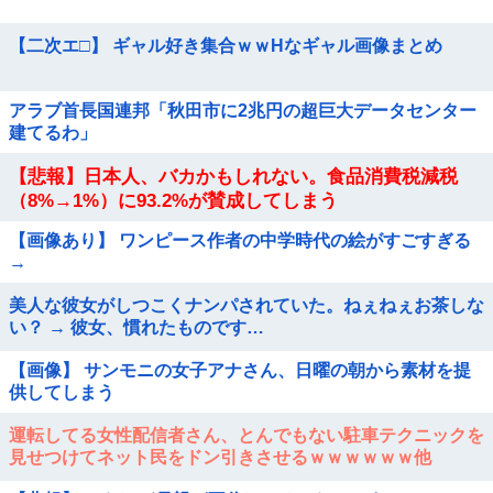
【二次エ□】 ギャル好き集合ｗｗHなギャル画像まとめ
アラブ首長国連邦「秋田市に2兆円の超巨大データセンター
建てるわ」
【悲報】日本人、バカかもしれない。食品消費税減税
（8%→1%）に93.2%が賛成してしまう
【画像あり】 ワンピース作者の中学時代の絵がすごすぎる
→
美人な彼女がしつこくナンパされていた。ねぇねぇお茶しな
い？ → 彼女、慣れたものです…
【画像】 サンモニの女子アナさん、日曜の朝から素材を提
供してしまう
運転してる女性配信者さん、とんでもない駐車テクニックを
見せつけてネット民をドン引きさせるｗｗｗｗｗｗ他