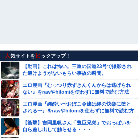
【悲報】女性「男への最大ダメージはこれ」←お前ら耐え
られる？
西村ゆか「もー離婚する？」ひろゆき「ちょちょ
w待ってくださいよー」←これさぁ
【艦これ】オオヤマトウサギ 他
人
ピ
気サイトを
ックアップ！
【悲報】太鼓の達人、お馴染みのフォントの使用料が年間
6万から年間320万になったので変更に
【動画】これは怖い。三重の国道23号で撮影され
た避けようがないもらい事故の瞬間。
仕事中の美女ホテル清掃員にチ●ポしごかれて射精させて
もらった男の動画、羨ましすぎるｗｗｗ
エロ漫画『むっつり赤ずきんくんからは逃げられ
ない』をrawやhitomiを使わずに無料で読む方法
【閲覧注意】アフリカで ”魔女狩り” され死亡した女子、
│AX
とんでもなくエロい体してると話題に
エロ漫画『縄酔い〜おぼこ令嬢は縄の快楽に堕と
される〜』をrawやhitomiを使わずに無料で読む方
【赤っ恥】「航空機事故で『搭乗者に日本人は居ない』と
法│メランコリックオレンジ
いう発表は嫌い。人間として同じ価値だと思う」→ツッコ
【衝撃】吉岡里帆さん「豊臣兄弟」でおっぱいを
ミ殺到も「自分が気に入らないと思った」と...
自ら差し出して触らせる・・・
海外「日本人は何に使ってるんだ？」 世界的ブームの日本
の食品、買ってみたものの使い道が分からない外国人が続