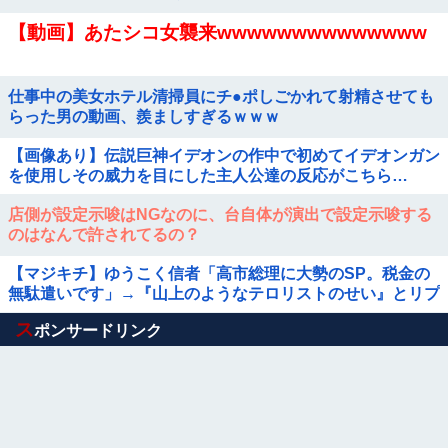
【動画】あたシコ女襲来wwwwwwwwwwwwww
仕事中の美女ホテル清掃員にチ●ポしごかれて射精させても
らった男の動画、羨ましすぎるｗｗｗ
【画像あり】伝説巨神イデオンの作中で初めてイデオンガン
を使用しその威力を目にした主人公達の反応がこちら…
店側が設定示唆はNGなのに、台自体が演出で設定示唆する
のはなんで許されてるの？
【マジキチ】ゆうこく信者「高市総理に大勢のSP。税金の
無駄遣いです」→『山上のようなテロリストのせい』とリプ
され「山上君が犯人だとまだ思っておら...
Powered by livedoor 相互RSS
ス
ポンサードリンク