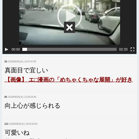
レ
ー
ヤ
ー
00:00
02:33
28:
2019/09/25(水) 12:07:47.05
真面目で宜しい
【画像】 エ□漫画の「めちゃくちゃな展開」が好き
86:
2019/09/25(水) 12:29:18.46
向上心が感じられる
222:
2019/09/25(水) 16:53:44.50
可愛いね