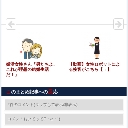
る〜』をrawやhitomiを使わずに無料で読む方法│メランコ
リックオレンジ
【動画】バイクの少年を無理やり止めるパトカーが怖いｗ
ｗｗｗ
ひろゆき「性欲弱い人は仕事も頑張らないので貧乏人多
い」
【画像】 エ□漫画の「めちゃくちゃな展開」が好き
【悲報】女性配信者「アスペの検査してみた…みんなこれ
婚活女性さん「男たちよ、
【動画】女性ロボットによ
わかるの？」
これが理想の結婚生活
る接客がこちら【→】
だ！」
【警告】医師「米国では”ヘロインと同じくらいヤバい
薬”が日本では平気で処方されてる」
こ
反
のまとめ記事への
応
【ネット史】 「鏡の中のアクトレス事件」夫は正しかった
のに、なぜ喧嘩は終わらなかったのか
2件のコメント(タップして表示/非表示)
韓国人「韓国サッカー協会の性接待報道、海外で
コメントおいてって(´・ω・`)
も大騒ぎに・・・2002年W杯4強の記録取り消し
の声も」→「マジで国の恥だ」「2002年まで疑