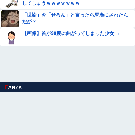
まう
してしまうｗｗｗｗｗｗｗ
【動画】 美人女優さん、映画でマ○コのビラビラまでめく
「世論」を「せろん」と言ったら馬鹿にされたん
らせてしまうｗｗｗｗｗｗ
だが？
【マジキチ】ゆうこく信者「高市総理に大勢のSP。税金
【画像】首が90度に曲がってしまった少女 →
の無駄遣いです」→『山上のようなテロリストのせい』と
リプされ「山上君が犯人だとまだ思っておら...
彼女と結婚の話をしていた時に言われたことが衝撃だった
【画像】 サンモニの女子アナさん、日曜の朝から素材を提
供してしまう
【衝撃】吉岡里帆さん「豊臣兄弟」でおっぱいを自ら差し
F
ANZA
出して触らせる・・・
株の資産7億円あるのに「株主優待」で生活してガンにな
る人生・・・
林瑠奈ちゃんのぬいぐるみ、福岡公演に出てたｗ【乃木坂
46】他