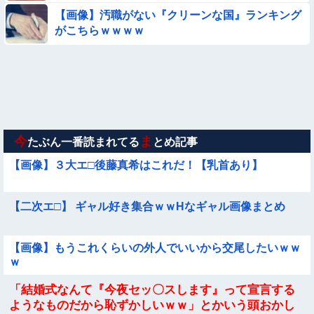
【参考画像】脱がしたら『残念オッパイ』を褒める時の模範解
【画像】汚職がない『クリーンな国』ランキング
答
がこちらｗｗｗｗ
【動画】町の中華料理屋さん、娘の採用で人気店になってしま
う
【悩み相談】昭和の高1女子さん、夏の体験談ｗｗｗｗｗｗｗ
ｗ
★★昨晩、久しぶりに嫁とセックスしたんだが・・・
今
ま
たぶん一番読まれてる
とめ記事
【画像】３大エ□後藤真希はこれだ！【乳首あり】
【二次エ□】 ギャル好き集合ｗｗHなギャル画像まとめ
【画像】もうこれくらいの外人でいいから交尾したいｗｗ
ｗ
「結婚式なんて『今夜セッ〇スします』って宣言する
ようなものだから恥ずかしいｗｗ」とかいう頭おかし