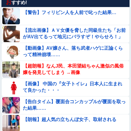
お
【動画】野犬の群れに襲われた男性、とんでもない方法で制圧
すすめ!
するｗｗｗｗｗｗｗ
【警告】フィリピン人を人前で叱った結果…
★★同格のように語られてるけど実際は『雲泥の差』があるも
のと言えば？
【流出画像】ＡＶ女優を脅した同級生たち「お前
【画像】女さん「彼氏が強制わいせつで捕まって謝罪の手紙が
がAV出てるって地元にバラすぞ！やらせろ！」
来た」ﾊﾟｼｬｯ
【動画】ピザ屋のバイト女、クッソせこい『ツマミ食い』をし
【動画像】AV嬢さん、落ち武者ハゲに正論くら
て炎上
って精神崩壊……
【動画】南米系のデカパイぽっちゃり女さん、配信がヱ口すぎ
【超朗報】なんJ民、本田望結ちゃん激似の風俗
ｗｗｗｗｗｗｗ
嬢を発見してしまう →画像
【要審議】４歳娘が描いたママのお尻ｗｗｗｗｗ【画像】
【画像】 中国の『女子トイレ』日本人に生まれ
て良かった・・・
【動画】海外の変態、レベチｗｗｗｗｗｗｗ
【告白タイム】覆面合コンカップルが覆面を取っ
【動画】ロシアの少年、姉（14）の水着姿に勃起してしまうｗ
た結果……
ｗｗｗｗｗ
【朗報】超人気の立ちんぼ女子、取材される
【動画あり】ボーイッシュ美少女「どうしたん？おっぱい揉
む？❤」