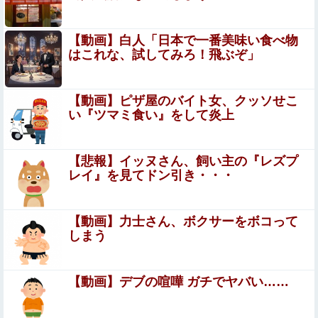
とんでもなくエ□い体してると話題に
【画像】妹さん、ブラジャーだけでくつろいでしまう
【動画】白人「日本で一番美味い食べ物
ｗｗｗwｗｗｗｗｗｗｗｗ❤
はこれな、試してみろ！飛ぶぞ」
【悲報】JKだけど母親が不倫してるみたいです⇒！！！
【動画】ピザ屋のバイト女、クッソせこ
い『ツマミ食い』をして炎上
【閲覧注意】やべぇレ●プ動画、発見される…（※ 無修正
注意）
ちいかわ「モモンガ天誅編」始まる
【悲報】イッヌさん、飼い主の『レズプ
レイ』を見てドン引き・・・
【K悲報】審判“性接待”発覚で大揺れの韓国サッ
カー協会、当然『あの大会』についても疑われて
【動画】力士さん、ボクサーをボコって
しまう
しまう…
【にじさんじ】 すこや、母親に「ゴミ持ってきなさい
よ！」→ おしり振りながら「いーやーヤダヤダ」した結果
ガチめにしばかれる
【動画】デブの喧嘩 ガチでヤバい……
【艦これ】この間13年 長かったのか、短かったのか……