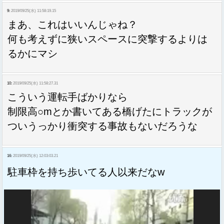
9:
2019/09/25(水) 11:58:19.15
まあ、これはいいんじゃね？
何も考えずに狭いスペースに突撃するよりは
るかにマシ
10:
2019/09/25(水) 11:58:27.31
こういう運転手ばかりなら
制限高○mとか書いてある橋げたにトラックが
ついうっかり衝突する事故もないだろうな
16:
2019/09/25(水) 12:03:03.21
駐車枠を持ち歩いてる人以来だなw
動
画
プ