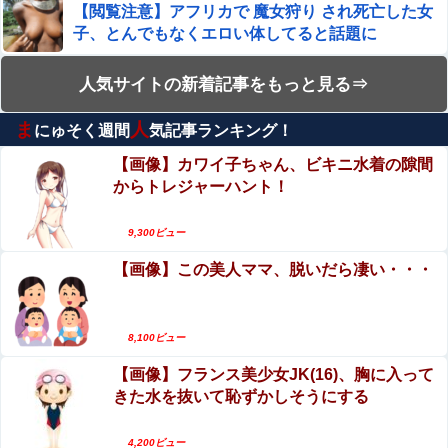
【閲覧注意】アフリカで 魔女狩り され死亡した女
出
子、とんでもなくエロい体してると話題に
【画像】 J Kダンス部、なぜか部員の８割が巨 乳で揺れま
くりなんだがｗｗｗｗｗｗｗｗｗｗ（動画あり）
【閲覧注意】やべぇレ●プ動画、発見される…（※
人気サイトの新着記事をもっと見る⇒
仕事中の美女ホテル清掃員にチ●ポしごかれて射精させて
無修正注意）
もらった男の動画、羨ましすぎるｗｗｗ
ま
人
にゅそく週間
気記事ランキング！
【動画】バイクの少年を無理やり止めるパトカー
【日向坂46】18thフォーメーション予想！！他
が怖いｗｗｗｗ
【画像】カワイ子ちゃん、ビキニ水着の隙間
からトレジャーハント！
【動画】世界一過酷なオフロードレースのコース
【エ□漫画】 「コスプレ売り子の後は…オフパコですよ
設計が絶対におかしい（笑）
ね？」「えっ？」
9,300ビュー
【第4弾】FANZA「50％OFFキャンペーン」開
【画像】この美人ママ、脱いだら凄い・・・
【悲報】日本円、「日米協調介入」すら無効化してしまう
催！遂に明日10時まで！まだ間に合う注目作品は
ｗｗｗｗｗ
こちら！！！
仕事中の美女ホテル清掃員にチ●ポしごかれて射精
【悲報】日本人、バカかもしれない。食品消費税減税
させてもらった男の動画、羨ましすぎるｗｗｗ
8,100ビュー
（8%→1%）に93.2%が賛成してしまう
【画像】フランス美少女JK(16)、胸に入って
エロ漫画『黒髪女子をとにかく愛でたい』をraw
【画像】ハンターハンターさん、ガチで最強の新能力を登
きた水を抜いて恥ずかしそうにする
やhitomiを使わずに無料で読む方法│青色観測所
場させてしまうｗｗｗｗｗｗｗ
【動画】美人女優さん、映画でマンコのビラビラ
4,200ビュー