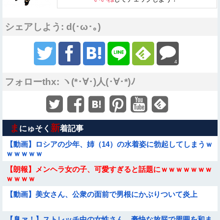
シェアしよう: d(･ω･｡)
4
フォローthx: ヽ(*･∀･)人(･∀･*)ﾉ
ま
新
にゅそく
着記事
【動画】ロシアの少年、姉（14）の水着姿に勃起してしまうｗ
ｗｗｗｗｗ
【朗報】メンヘラ女の子、可愛すぎると話題にｗｗｗｗｗｗｗ
ｗｗｗｗ
【動画】美女さん、公衆の面前で男根にかぶりついて炎上
【臭ァ！】ストレッチ中の女性さん、豪快な放屁で周囲を和ま