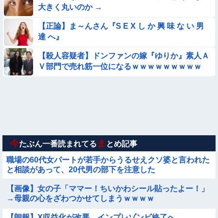
【画像】115年前に作られた『幻の28府県案』が意外といいか
大きく丸いのか →
も →
【正論】ま～んさん『S E X し か 興 味 な い 男
【動画】スペインのJK、レベチｗｗｗｗｗｗｗｗｗｗ
達 へ』
【参考画像】脱がしたら『残念オッパイ』を褒める時の模範解
【殺人容疑者】ドンファンの嫁『ゆりか』素人Ａ
答
Ｖ部門で売れ筋一位になるｗｗｗｗｗｗｗｗｗ
【悲報】昭和世代さん、「1時間弱」は1時間に満たない、「1
時間強」は1時間＋αだと思ってる😭
【要審議】４歳娘が描いたママのお尻ｗｗｗｗｗ【画像】
【動画あり】ボーイッシュ美少女「どうしたん？おっぱい揉
む？❤」
今
ま
たぶん一番読まれてる
とめ記事
職場の60代女パートが若手からうるせえクソ婆と言われた
と相談があって、20代男の部下を注意した
【画像】女の子「ママー！ちいかわシール貼ったよー！」
→母親の心をざわつかせてしまうｗｗｗｗ
【朗報】X収益化が改悪。インプレゾンビ終了へ