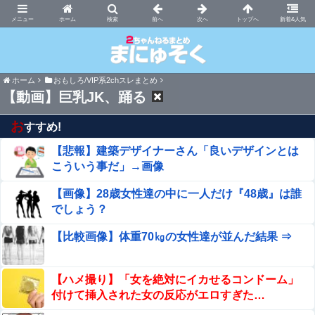
まにゅそく 2chまとめニュース速報VIP
ホーム
新着&人気
ホーム
おもしろ/VIP系2chスレまとめ
【動画】巨乳JK、踊る！
お
すすめ!
【悲報】建築デザイナーさん「良いデザインとは
こういう事だ」→画像
【画像】28歳女性達の中に一人だけ『48歳』は誰
でしょう？
【比較画像】体重70㎏の女性達が並んだ結果 ⇒
【ハメ撮り】「女を絶対にイカせるコンドーム」
付けて挿入された女の反応がエロすぎた…