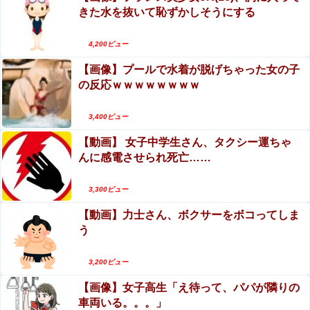
きた水を抜いて恥ずかしそうにする
る！写真集おっぱい、最高！！
【画像】山之内すず、おっぱいが聳え立つｗｗｗｗｗｗｗ
ｗ
エロ漫画『性転換アプリの正しい使い方』をraw
4,200ビュー
やhitomiを使わずに無料で読む方法│もげたま
【動画】日本の美女アイドル、海外イベントでエロす
【画像】プールで水着が脱げちゃった女の子
ぎる乳首ポロリしてしまうｗｗｗｗｗｗ
の反応ｗｗｗｗｗｗｗｗ
トランプ「イランが核兵器を作れば、イタリアを2分で消
3,400ビュー
滅させる」メローニ「核を持っている国で実際に使ったア
ホはアメリカだけｗ」
【動画】 女子中学生さん、タクシー運ちゃ
んに感電させられ死亡……
3,300ビュー
Powered by livedoor 相互RSS
【動画】力士さん、ボクサーをボコってしま
う
3,200ビュー
【画像】女子高生「え待って、パパが隣りの
車両いる。。。」