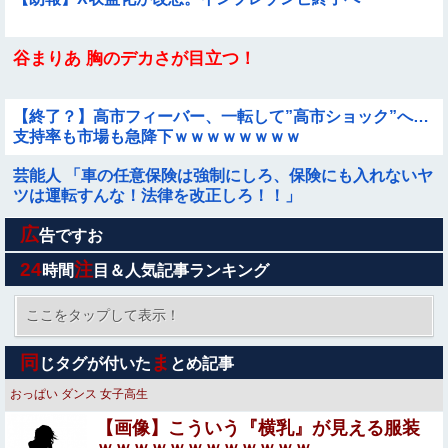
谷まりあ 胸のデカさが目立つ！
【終了？】高市フィーバー、一転して”高市ショック”へ…
支持率も市場も急降下ｗｗｗｗｗｗｗｗ
芸能人 「車の任意保険は強制にしろ、保険にも入れないヤ
ツは運転すんな！法律を改正しろ！！」
広
【画像】アイドルさんのお尻がデカければデカいほど良い
告ですお
とよく分かる理由がコチラwwwww他
24
注
時間
目＆人気記事ランキング
海老原優香アナ ノースリーブの袖口からブラチラ！！
ここをタップして表示！
【衝撃】「史上最大のデマ、流言飛語」と聞いて思いつく
同
ま
じタグが付いた
とめ記事
のは？→大体一致する件w w w w w w w
おっぱい
ダンス
女子高生
【長崎平和式典】台湾駐日代表は欠席、非外交団扱いに抗
【画像】こういう『横乳』が見える服装
議※今年2026年も北朝鮮は送付対象他