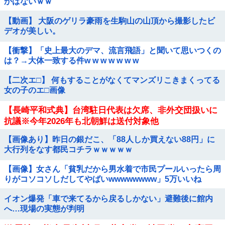
かばないｗｗ
【動画】 大阪のゲリラ豪雨を生駒山の山頂から撮影したビ
デオが美しい。
【衝撃】「史上最大のデマ、流言飛語」と聞いて思いつくの
は？→大体一致する件w w w w w w w
【二次エ□】 何もすることがなくてマンズリこきまくってる
女の子のエ□画像
【長崎平和式典】台湾駐日代表は欠席、非外交団扱いに
抗議※今年2026年も北朝鮮は送付対象他
【画像あり】昨日の銀だこ、「88人しか買えない88円」に
大行列をなす都民コチラｗｗｗｗｗ
【画像】女さん「貧乳だから男水着で市民プールいったら周
りがコソコソしだしてやばいwwwwwwww」5万いいね
イオン爆発「車で来てるから戻るしかない」避難後に館内
へ…現場の実態が判明