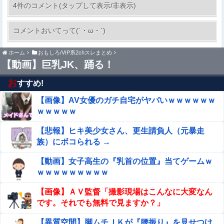
婚したい
4件のコメント(タップして表示/非表示)
【九州名物】鶏刺し食べた医師、全身麻痺へ…
コメントおいてって(´・ω・`)
「死んだほうが良かった」
ホーム
おもしろ/VIP系2chスレまとめ
【衝撃】 女友達「ワイ君、セ○クス下手すぎｗｗｗ」→ク
【動画】巨乳JK、踊る！
リ○リスに電マ当てながらセ◯クスした結果ｗｗｗｗｗｗ
ｗｗ
お
すすめ!
【閲覧注意】フットサルの試合中に顔面が2つに割れて死
亡した選手の動画、凄すぎる
【画像】AV女優のガチ自宅がヤバいｗｗｗｗｗｗ
ｗｗｗｗｗ
【悲報】ショートスリーパー堀大輔、涙を流す
【悲報】ヒキ美少女さん、更生請負人（元暴走
族）にボコられる →
エロ漫画『先生なのに、ハジメテを元教え子におそわるな
んて!～元教え子が同僚に!?編～』をrawやhitomiを使わず
【動画】女子高生の『乳首の位置』当てゲームｗ
に無料で読む方法│エデンの林檎/中条亮
【画像】人工肛門の松本人志さん、最新の姿に心配の
ｗｗｗｗｗｗｗｗｗ
声殺到…
【画像】ＡＶ監督「撮影現場はこんなに大変なん
【閲覧注意】女さん、ショットガンで自殺・・・伝説級の
です。それでも無料で見ますか？」
グロ動画を誕生させてしまう・・・
【異質空間】脚ムチＪＫが『腰振り』を見せつけ