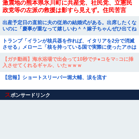
激震地の熊本県氷川町に共産党、社民党、立憲民
政党等の左派の救援は影すら見えず。住民苦言
出産予定日の直前に夫の従弟の結婚式がある。出席したくな
いのに「慶事が重なって嬉しいわ＾＾嫁子ちゃんぜひ出てね
＾＾」と義実家がお花畑モード。断るのって非常識？
トランプ「イランが核兵器を作れば、イタリアを2分で消滅
させる」メローニ「核を持っている国で実際に使ったアホは
アメリカだけｗ」
【ガチ動画】海水浴場で出会って10秒でチ●コをマ○コに挿
入させてくれるギャル、いたｗｗｗ
【悲報】ショートスリーパー堀大輔、涙を流す
Powered by livedoor 相互RSS
ス
ポンサードリンク