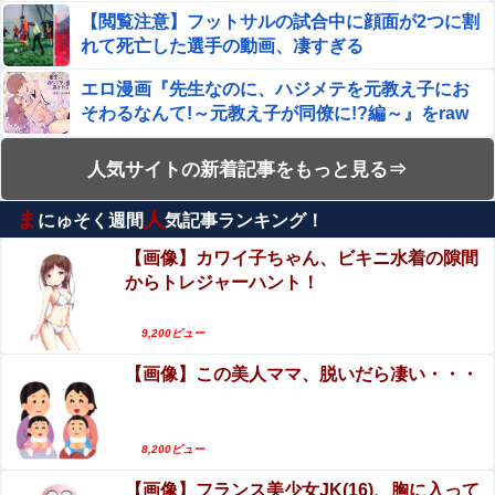
【画像】 新潟で1番並ぶラーメン屋に来たでｗｗｗｗｗｗ
【閲覧注意】フットサルの試合中に顔面が2つに割
ｗｗ
れて死亡した選手の動画、凄すぎる
激震地の熊本県氷川町に共産党、社民党、立憲民政党等の
エロ漫画『先生なのに、ハジメテを元教え子にお
左派の救援は影すら見えず。住民苦言
そわるなんて!～元教え子が同僚に!?編～』をraw
やhitomiを使わずに無料で読む方法│エデンの林
【画像】女さん「貧乳だから男水着で市民プールいったら
【動画】ゴルフ中の嵐を撮影していた男性が雷に
檎/中条亮
周りがコソコソしだしてやばいwwwwwwww」5万いいね
人気サイトの新着記事をもっと見る⇒
打たれる事故。
浅田春奈アナ、サマーリブニットお●ぱい！横乳の膨らみ
ま
人
にゅそく週間
気記事ランキング！
【画像】山之内すず、おっぱいが聳え立つｗｗｗ
タマランわ
ｗｗｗｗｗ
【画像】カワイ子ちゃん、ビキニ水着の隙間
【ハメ撮り】この小学生のママ（35歳）なら土下座してで
からトレジャーハント！
【ハメ撮り】この小学生のママ（35歳）なら土下
もヤリたい
座してでもヤリたい
9,200ビュー
「自分にとってはプレハブ以下の地獄なんだけど」と某大
エロ漫画『童貞卒業ふたなり先輩 ビッチ後輩の
手メーカーの横浜本社にツッコミ殺到、オシャレなオフィ
【画像】この美人ママ、脱いだら凄い・・・
スに特化してしまった結果……他
甘々筆おろし』をrawやhitomiを使わずに無料で読
まんさん「女性の膣は男性器を挿入するものではありませ
む方法│三毛猫飯店
ん」
【第5弾】FANZA「50％OFFキャンペーン」開
催！人気の最新作・AVデビュー作品、VR作品が
8,200ビュー
【画像】 この「着圧レギンス」の広告漫画がエ●チすぎる
期間限定セール中！
と話題に
【画像】フランス美少女JK(16)、胸に入って
青山ひかる、濡れ場や乳首透けヌードがエロ過ぎ