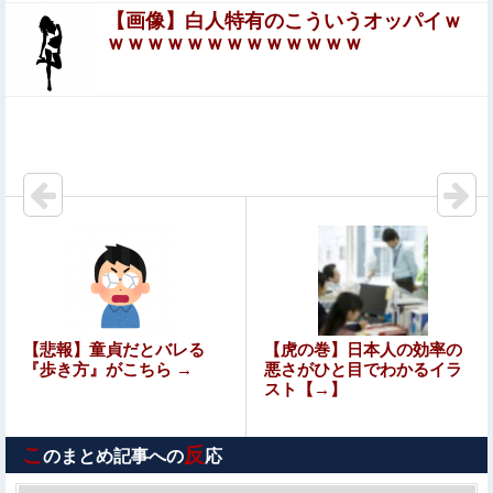
【画像】白人特有のこういうオッパイｗ
【呪術廻戦】 簡易領域が実はどういうもんなのか分か
ｗｗｗｗｗｗｗｗｗｗｗｗｗ
ってないんだが
「楽だけど年収800万超える仕事」がこれらしいｗｗｗｗ
ｗ
【画像】みいちゃんと山田さん、日本の警察なめすぎで炎
上ｗｗｗｗwｗｗｗｗｗｗｗｗｗ
【熊本被災地入り】元れいわの奥田ふみよ、参議院防災服
でお食事楽しむ写真投稿「同席者は笑顔にサムズアップ」
佐藤二朗主演予定だった映画｢踊る大捜査線 N.E.W. メトロ
ポリスを駆け抜けろ！｣のスピンオフ作品の撮影中止が正
式に決定 本広監督の投稿はなんだったのか
【二次エ□】 何もすることがなくてマンズリこきまくって
【悲報】童貞だとバレる
【虎の巻】日本人の効率の
る女の子のエ□画像
『歩き方』がこちら →
悪さがひと目でわかるイラ
スト【→】
【動画】迎撃ミサイルを避けながら船舶にドローンを突撃
させるウクライナ。
こ
反
のまとめ記事への
応
【ウマ娘】正直ダンツと5年くらい付き合ってゆっくり結