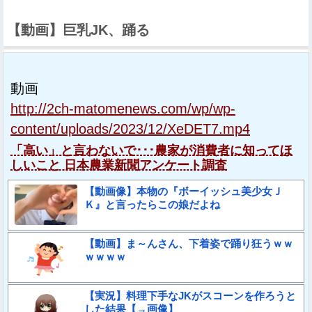
【動画】巨乳JK、踊る
動画
http://2ch-matomenews.com/wp/wp-
content/uploads/2023/12/XeDET7.mp4
「高い」と言わないで･･･農家が消費者に知ってほ
しいこと 日本農業新聞アンケート調査
【動画像】本物の『ボーイッシュ美少女Ｊ
Ｋ』と言ったらこの娘だよね
【動画】ま～んさん、下着姿で踊り狂うｗｗ
ｗｗｗｗ
【実況】料理下手なJKがスコーンを作ろうと
した結果【→画像】