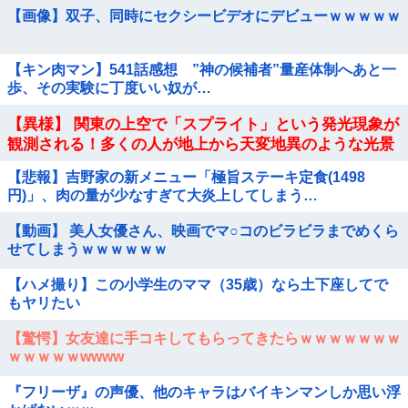
【画像】双子、同時にセクシービデオにデビューｗｗｗｗｗ
【キン肉マン】541話感想 ”神の候補者”量産体制へあと一
歩、その実験に丁度いい奴が…
【異様】 関東の上空で「スプライト」という発光現象が
観測される！多くの人が地上から天変地異のような光景
を目撃
【悲報】吉野家の新メニュー「極旨ステーキ定食(1498
円)」、肉の量が少なすぎて大炎上してしまう…
【動画】 美人女優さん、映画でマ○コのビラビラまでめくら
せてしまうｗｗｗｗｗｗ
【ハメ撮り】この小学生のママ（35歳）なら土下座してで
もヤリたい
【驚愕】女友達に手コキしてもらってきたらｗｗｗｗｗｗｗ
ｗｗｗｗｗwwww
『フリーザ』の声優、他のキャラはバイキンマンしか思い浮