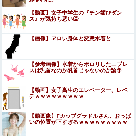
とAmazonから突然のメール、怪しすぎるのでカスタマー
に確認したら……
【動画】女子中学生の『チン媚びダン
【衝撃】「史上最大のデマ、流言飛語」と聞いて思いつく
ス』が気持ち悪い🤮
のは？→大体一致する件w w w w w w w
【悲報】ペルソナ、お尻ゲームnikkeとコラボしたのに全
【画像】ヱロい身体と変態水着と
くケツを揺らさないため炎上ｗｗｗｗｗ
【驚愕】女友達に手コキしてもらってきたらｗｗｗｗｗｗ
ｗｗｗｗｗｗwwww
【参考画像】水着からポロリしたニプレ
【絶句】托卵された子を育てていたが、元嫁の正体がヤバ
スは乳首なのか乳首じゃないのか論争
すぎたｗｗｗｗ
パート辞めるって報告した時に迷惑だって言ってくる社員
【動画】女子高生のエレベーター、レベ
がいて、その人の不満を言い返してしまった
チｗｗｗｗｗｗｗｗｗ
【画像】tuki.(17)さん、乳の谷間を披露してしまう！！！
【動画像】Fカップグラドルさん、おっぱ
いの位置が下すぎるｗｗｗｗｗｗｗｗｗ
【キン肉マン】541話感想 ”神の候補者”量産体制へあと
一歩、その実験に丁度いい奴が…