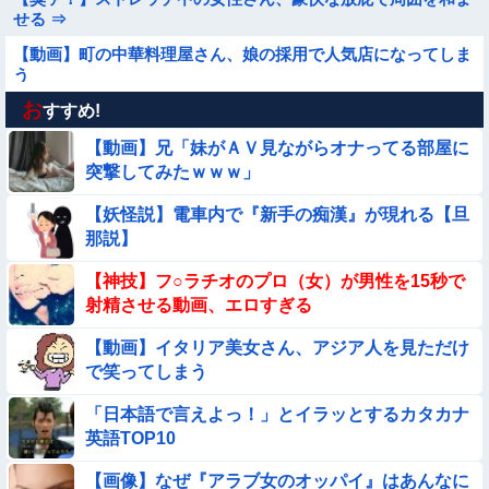
せる ⇒
【動画】町の中華料理屋さん、娘の採用で人気店になってしま
う
お
★★水着姿を見た彼氏が「核兵器並みのボディだね」って褒め
すすめ!
てくれた(´；ω；｀)
【動画】兄「妹がＡＶ見ながらオナってる部屋に
【動画】南米系のデカパイぽっちゃり女さん、配信がヱ口すぎ
突撃してみたｗｗｗ」
ｗｗｗｗｗｗｗ
【妖怪説】電車内で『新手の痴漢』が現れる【旦
【画像】お前ら、犬にケンカ売られてるけどどうする？
那説】
【画像】女さん「彼氏が強制わいせつで捕まって謝罪の手紙が
【神技】フ○ラチオのプロ（女）が男性を15秒で
来た」ﾊﾟｼｬｯ
射精させる動画、エロすぎる
【不朽名作】突然オラァ！おじさん【動画】
【動画】イタリア美女さん、アジア人を見ただけ
で笑ってしまう
【画像】こういう『横乳』が見える服装ｗｗｗｗｗｗｗｗｗｗ
ｗｗ
「日本語で言えよっ！」とイラッとするカタカナ
英語TOP10
【動画】海外の変態、レベチｗｗｗｗｗｗｗ
【画像】なぜ『アラブ女のオッパイ』はあんなに