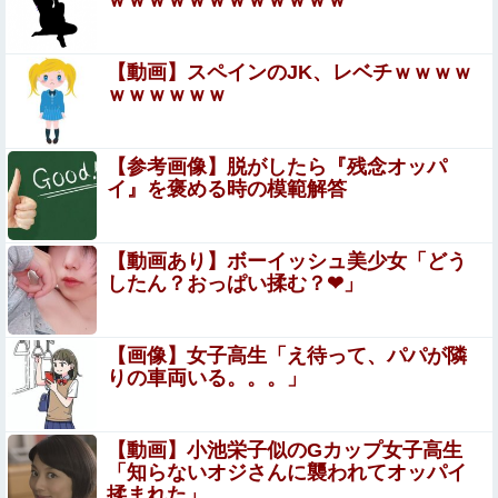
ｗｗｗｗｗｗｗｗｗｗｗｗ
【悲報】学マスさん、とんでもない搾取ガチャを開催し大
炎上する
【動画】スペインのJK、レベチｗｗｗｗ
【画像あり】昨日の銀だこ、「88人しか買えない88円」に
ｗｗｗｗｗｗ
大行列をなす都民コチラｗｗｗｗｗ
【衝撃】息子「介護のために仕事辞めるぞ！！」→結
【参考画像】脱がしたら『残念オッパ
果・・・他
イ』を褒める時の模範解答
【艦これ】今日から横須賀のカレー機関開幕か・・・！
【動画あり】ボーイッシュ美少女「どう
したん？おっぱい揉む？❤」
別フロアのお局様から社員食堂は派遣が来る場所じゃない
出ていけって怒鳴られた
【終了？】高市フィーバー、一転して”高市ショック”へ…
【画像】女子高生「え待って、パパが隣
支持率も市場も急降下ｗｗｗｗｗｗｗｗ
りの車両いる。。。」
セルフレジやQRコードが使えない・・・急速な
「デジタル化」に取り残される60代母、結婚を
【動画】小池栄子似のGカップ女子高生
「知らないオジさんに襲われてオッパイ
ためらう娘の苦悩
「注文キャンセルしました。身分証を提出してください」
揉まれた」