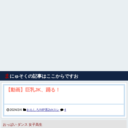
ま
にゅそくの記事はここからですお
【動画】巨乳JK、踊る！
2024/2/4
おもしろ/VIP系2chスレ
4
おっぱい
ダンス
女子高生