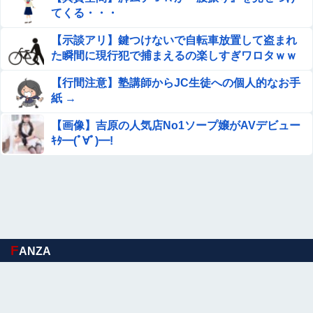
「テイルズオブシンフォニア リマスター」発売日が2/16に
てくる・・・
決定！最新の「発売日告知トレーラー」も公開！
【示談アリ】鍵つけないで自転車放置して盗まれ
【画像】双子、同時にセクシービデオにデビューｗｗｗｗ
た瞬間に現行犯で捕まえるの楽しすぎワロタｗｗ
ｗ
ｗｗ
【行間注意】塾講師からJC生徒への個人的なお手
【悲報】ジャンポケ斉藤の妻、夫の求刑7年翌日にウキウ
紙 →
キでInstagram更新
【画像】吉原の人気店No1ソープ嬢がAVデビュー
【悲報】 幻影旅団の団長さん、激太りすると全てが台無し
ｷﾀ━(ﾟ∀ﾟ)━!
になる
【.LIVE】 ばあちゃる、運営に引退する旨を報告するも特
に引き留められなかった
【悲報】パン屋さん、「難易度」が高すぎるｗｗｗｗｗ
F
ANZA
【NMB48】 本郷柚巴の写真集がすごいことになってる
(ヽ^ん^) 「20万もするゲーミングPC買っちゃった」一週
間後「お届け物でーす」（ヽ´ん`）「そう…」