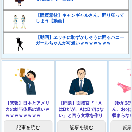
【購買意欲】キャンギャルさん、踊り狂って
しまう【動画】
【動画】ヱッチに恥ずかしそうに踊るバニー
ガールちゃんが可愛いｗｗｗｗｗｗｗ
【悲報】日本とアメリ
【問題】面接官『「A
【軟乳悲
カの給与体系の違いｗ
はBだが、AはBではな
ん、お○
ｗｗｗｗｗｗｗｗ
い」と言う文章を作り
収まらな
なさい』
ｗｗｗ
記事を読む
記事を読む
記