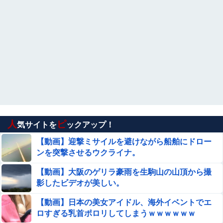
【ガチ動画】海水浴場で出会って10秒でチ●コをマ○コに
挿入させてくれるギャル、いたｗｗｗ
こいつは本物の天才だと思ったやつに会ったことある？
【悲報】工藤華純さんのマイクが伊藤百花さんの
頭部に当たる【AKB48かすみん・いともも】
【画像】 ヘソ出しJ Kさん、股間の方まで見えてしま
うｗｗｗｗｗｗｗｗｗ
人
ピ
気サイトを
ックアップ！
【悲報】 今時『紙タバコ』吸ってるやつｗｗｗｗｗｗｗｗ
【動画】迎撃ミサイルを避けながら船舶にドロー
ンを突撃させるウクライナ。
【仰天】 石破茂さん、自民若手に舐めてかかった結果「全
【動画】大阪のゲリラ豪雨を生駒山の山頂から撮
てを失うｗｗｗｗｗ」
影したビデオが美しい。
【動画】 美人女優さん、映画でマ○コのビラビラまでめく
【動画】日本の美女アイドル、海外イベントでエ
らせてしまうｗｗｗｗｗｗ
ロすぎる乳首ポロリしてしまうｗｗｗｗｗｗ