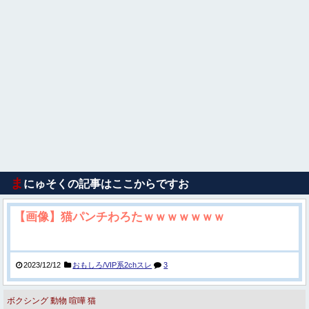
ま
にゅそくの記事はここからですお
【画像】猫パンチわろたｗｗｗｗｗｗｗ
2023/12/12
おもしろ/VIP系2chスレ
3
ボクシング
動物
喧嘩
猫