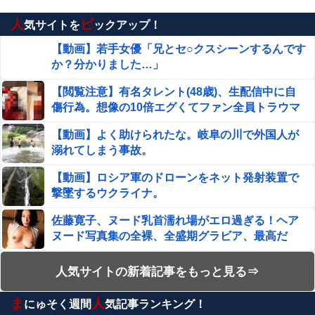
共産主義、社会主義「必ず失敗します」資本主義「必
ず少子化します」他
人
ピ
気サイトを
ックアップ！
【動画】手術中に熊本地震直撃やばすぎる
【動画】若手女優「兄とセ○クスシーンするんです
か？分かりました…」
休日に甥っ子をアポなし託児を押し付けてきた兄嫁！「テ
【閲覧注意】有名タレント(48歳)、生配信中に自
レビでも見せといてw」と言うので『Gガンダム』を一気
傷行為。想像の10倍エグくてファン全員トラウマ
見させた結果……甥っ子が重度の中二病を発症して家で大
に…
【悲報】財務省のエース、左遷へ。官邸幹部「政権に協力
暴れｗｗ
【動画】よく助けられたな。岐阜の川で外国人が
的でなかったから」
溺れてしまう事故。
エロ漫画『後輩の小悪魔地雷女子をデカチンで理解らせる
【動画】ロシア軍のドローンをネット発射装置で
話』をrawやhitomiを使わずに無料で読む方法│めんぼーれ
撃墜するウクライナ。
んぽー
今まで賛成派から発言権を奪っていた減税反対派、だが全
佐藤寛子、ヌード乳首濡れ場がエロ過ぎる！ヘア
員に発言権が与えられるように方式変更された途端……
ヌード写真集の全裸、全盛期グラビア、最高だ
わ・・・
【画像】 おじさん「締まり凄いね♥ほぐし甲斐があるよ
【閲覧注意】首吊り自殺中に失禁する美少女達の
♥」友達との買い物の為にサクッとパパ活する女さん
人気サイトの新着記事をもっと見る⇒
動画を見て興奮する男達が存在するらしい…（動
画あり）
【エ□漫画】 エ●チでだらしなく変貌してしまったいとこ
ま
人
にゅそく週間
気記事ランキング！
【動画】逃げる判断はやっ！埼玉でスマホ運転の
のお姉ちゃんにチン○ン搾り取られちゃうショタ君…！