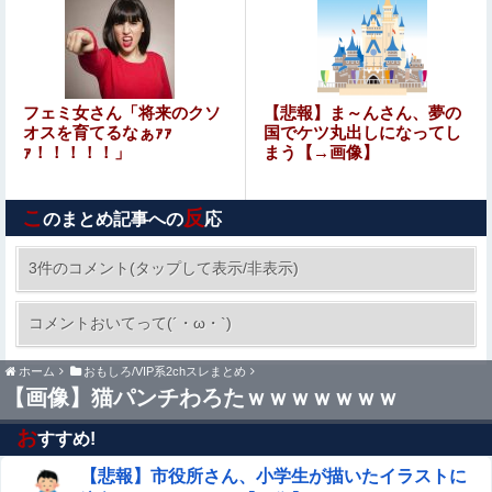
旦那は元ボーイ
減塩って普通に生きてたら不可能じゃない…？
【速報】 日向坂46、18thシングル『イチャイチャ虫』の
フェミ女さん「将来のクソ
【悲報】ま～んさん、夢の
発売が決定！！
オスを育てるなぁｧｧ
国でケツ丸出しになってし
ｧ！！！！！」
まう【→画像】
ワイの職場の後輩女子、かわいくていい匂いするけどマジ
でとんでもなく無能
こ
反
のまとめ記事への
応
韓国人「熊本地震で見る日本の土木技術の完全勝利をご覧
ください」→「これはすごいわ」「こういうのを見ると日
3件のコメント(タップして表示/非表示)
本人は何か適当に作る感じがしない・・・」「あれがまさ
【画像】 乳も無いくせにビキニになる女子ｗｗ
に経験値である」
コメントおいてって(´・ω・`)
ｗｗｗｗｗｗｗｗｗｗｗｗｗｗｗｗｗｗｗｗｗｗ
ホーム
おもしろ/VIP系2chスレまとめ
ショートスリーパー堀大輔、高須幹弥にブチギレ
【画像】猫パンチわろたｗｗｗｗｗｗｗ
お
すすめ!
【閲覧注意】首吊り自殺中に失禁する美少女達の動画を見
て興奮する男達が存在するらしい…（動画あり）
【悲報】市役所さん、小学生が描いたイラストに