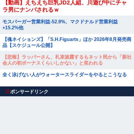
【動画】えちえち巨乳JD2人組、川遊び中にチャ
ラ男にナンパされるｗ
モスバーガー営業利益-52.9%、マクドナルド営業利益
+15.2%他
【魂ネイションズ】「S.H.Figuarts」ほか 2026年8月発売商
品【スケジュール公開】
【悲報】ラッパーさん、札束披露するもネット民から「新社
会人の初ボーナスくらいしかない」と笑われる
全く泳げない人がウォータースライダーをやるとこうなる
Powered by livedoor 相互RSS
ス
ポンサードリンク