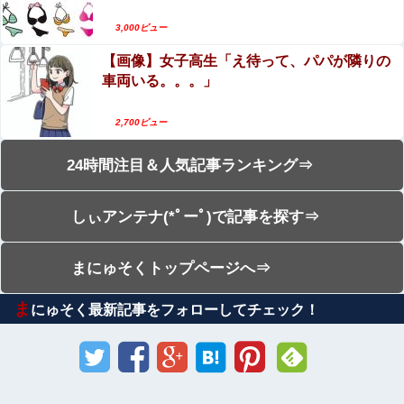
3,000ビュー
【画像】女子高生「え待って、パパが隣りの
車両いる。。。」
2,700ビュー
24時間注目＆人気記事ランキング⇒
しぃアンテナ(*ﾟーﾟ)で記事を探す⇒
まにゅそくトップページへ⇒
ま
にゅそく最新記事をフォローしてチェック！
Sponsored Link