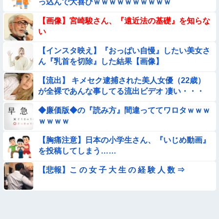
っ込んで大喜びｗｗｗｗｗｗｗｗｗｗ
【動画】女子中学生の『チン媚びダンス』が気持ち悪い🤮
【画像】宮崎駿さん、『遠近法の基礎』を知らな
い
【動画像】飛行機に『水銀』を持ち込めない理由がこれ【→】
【インスタ映え】『おっぱい自慢』したい美女さ
ん『乳首を切除』した結果【画像】
【動画】デブの喧嘩 ガチでヤバい……
【流出】 キメセク逮捕された美人女優（22歳）
が全裸であんな事してる流出ビデオ 凄い・・・
【動画】こういう貧乳の陰女と付き合えますかｗｗｗｗｗｗｗ
◆廉価版◆の『読み方』間違っててワロタｗｗｗ
【動画】力士さん、ボクサーをボコってしまう
ｗｗｗｗ
【胸痛注意】日本の小学生さん、『いじめ動画』
【動画】美少女4人組の20年後の姿がヤバいwwwwww
を投稿してしまう……
【画像】昔の日本人の水着、ゑっちｗｗｗｗｗｗｗ
【悲報】こ の 女 子 大 生 の 経 験 人 数 ⇒
【画像】夏のバイクがヤバすぎるｗｗｗｗｗ
【衝撃】ガチで『意識高い無能』が好きなワードと言えば？