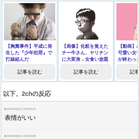
【胸糞事件】平成に発
【画像】化粧を覚えた
【動画】
生した『少年犯罪』で
チー牛さん、ヤリチン
可愛い女
打線組んだ
に大変身→女食い放題
が終わっ
になるｗｗｗｗｗｗｗ
ルノをご
記事を読む
記事を読む
記
ｗｗｗ
以下、2chの反応
3:
2021/04/19(月) 12:52:06.127
表情がいい
4:
2021/04/19(月) 12:52:26.650