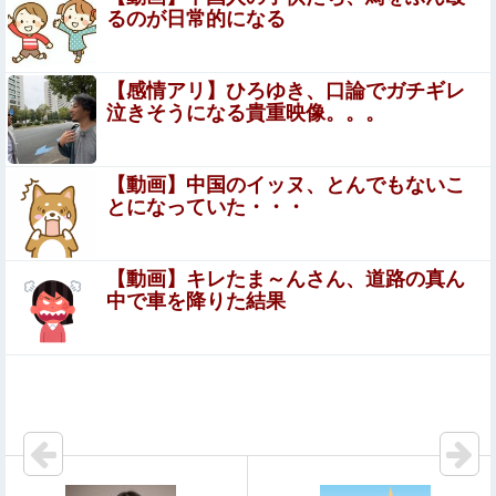
【衝撃】ワイのパッパ、会社でナンバーツーになった結果
るのが日常的になる
ｗｗｗｗｗｗｗｗｗｗ
楽しんご「ジャンポケ斉藤さんを貶めた女は気色悪いとか
【感情アリ】ひろゆき、口論でガチギレ
言ってる癖にフ●ラするとか口だけは素直なんだな！週刊
泣きそうになる貴重映像。。。
誌から金もらってるだろ」
女子生徒「土下座しながらオ○ニーしろ！」⇒ 日本の男子
生徒への性的いじめ動画が●●すぎる
【動画】中国のイッヌ、とんでもないこ
とになっていた・・・
【動画】ロシア軍のドローンをネット発射装置で撃墜する
ウクライナ。
【動画】キレたま～んさん、道路の真ん
釘宮理恵の声聞くだけでムクムクするんだが？
中で車を降りた結果
【閲覧注意】有名タレント(48歳)、生配信中に自傷行為。
想像の10倍エグくてファン全員トラウマに…
この夏菜がシコすぎるｗｗｗｗ
旦那との出会いは親にも言っていない。私は元キャバ嬢で