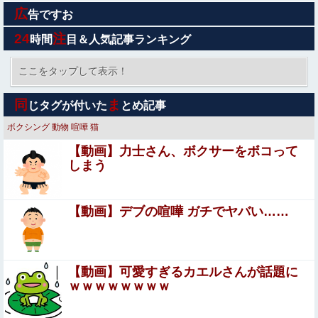
いともも・41日後に放送す...
広
ロシア十代 ”ルージア” という女の子のAAサイズのお●ぱ
告ですお
いグラビア。
24
注
時間
目＆人気記事ランキング
【悲報】竹田恒泰「愛子さまが天皇になれないのはSnow
Manに女がいないのと同じ」X民「養子案はSnow Manに
ここをタップして表示！
竹田恒泰が入るようなもの」
佐藤寛子、ヌード乳首濡れ場がエロ過ぎる！ヘアヌード写
同
ま
じタグが付いた
とめ記事
真集の全裸、全盛期グラビア、最高だわ・・・
ボクシング
動物
喧嘩
猫
【朗報】プチプチで有名な川上産業、社名を「プチプチ株
【動画】力士さん、ボクサーをボコって
式会社」に変更ｗｗｗｗｗ
しまう
33歳くらいから太ったせいか加齢で＊が緩んだのかチョビ
ッと漏れるようになった
【動画】デブの喧嘩 ガチでヤバい……
可愛すぎるおむすび屋さん（28）、新店舗に4000万円ク
ラファンした成功した結果弱男集団から叩かれてしまうｗ
ｗｗｗ
【朗報】 ビッグダディの娘、結構エ●チになっていた
【動画】可愛すぎるカエルさんが話題に
ｗｗｗｗｗｗｗｗ
【投稿動画】 トー横女子さん、わずか3,000円をもらうた