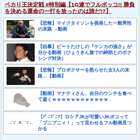
ペカり王決定戦 #特別編【1G連でフルボッコ!! 勝負
を決める運命の一打を放ったのは誰だ!?】
【悲報】マイクタイソンを挑発した一般男性
の末路 →動画
【凶暴】ビートたけしの『ケンカの強さ』が
分かる動画（ひょうきん族での紳助とのボク
シング対決）
【悲報】プロボクサーを怒らせた女3人の末
路…【動画】
【動画】マナティさん、自分のウンチを食べ
て逝くｗｗｗｗｗｗｗｗｗｗｗｗ
【ﾌﾟﾆﾌﾟﾆ?】ロシアJKが可愛いJKボコって
「プニプニィ！」って言わせるフル動画見つ
かる