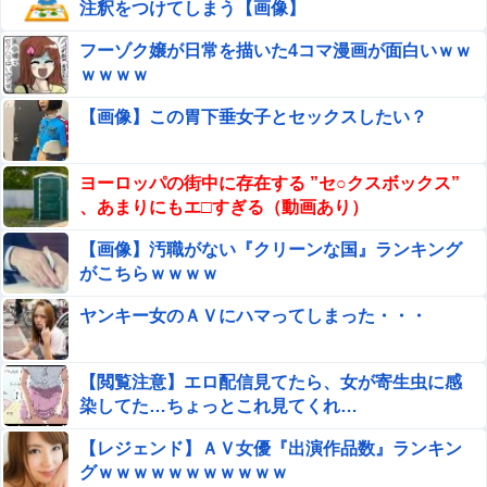
注釈をつけてしまう【画像】
【画像】井口裕香(36)、タンクトップがはち切れそうなく
らいデカイｗｗｗｗｗｗｗｗｗｗｗ
フーゾク嬢が日常を描いた4コマ漫画が面白いｗｗ
ｗｗｗｗ
連れて行かれた
【画像】この胃下垂女子とセックスしたい？
【画像】ブランチリポーターさん、阿波踊りでワキ祭
り
ヨーロッパの街中に存在する ”セ○クスボックス”
小久保裕紀の次の福岡ソフトバンクホークスの監督ｗｗｗ
、あまりにもエ□すぎる（動画あり）
他
【画像】汚職がない『クリーンな国』ランキング
【動画】ショートスリーパー堀大輔さん、対面で高須幹弥
がこちらｗｗｗｗ
氏にガチギレ 思ったよりも空気がヤバいことに・・・
ヤンキー女のＡＶにハマってしまった・・・
ジャンポケ斎藤と代理人のやりとり、「地獄すぎて完全に
コントになってる……」と衝撃を受ける人が続出中
【閲覧注意】エロ配信見てたら、女が寄生虫に感
愛煙家・岸谷蘭丸「喫煙者の権利がマジで侵害されてる」
染してた…ちょっとこれ見てくれ…
と私見 「いくら税金を我々が払ってるんだと」
【レジェンド】ＡＶ女優『出演作品数』ランキン
姪っ子とクレープを買っていたら不審者と間違われ警察沙
グｗｗｗｗｗｗｗｗｗｗｗ
汰にｗ必死にかばってくれた姪の一言に泣きそうになった