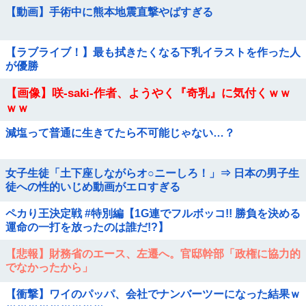
【動画】手術中に熊本地震直撃やばすぎる
【ラブライブ！】最も拭きたくなる下乳イラストを作った人
が優勝
【画像】咲-saki-作者、ようやく『奇乳』に気付くｗｗ
ｗｗ
減塩って普通に生きてたら不可能じゃない…？
女子生徒「土下座しながらオ○ニーしろ！」⇒ 日本の男子生
徒への性的いじめ動画がエロすぎる
ペカり王決定戦 #特別編【1G連でフルボッコ!! 勝負を決める
運命の一打を放ったのは誰だ!?】
【悲報】財務省のエース、左遷へ。官邸幹部「政権に協力的
でなかったから」
【衝撃】ワイのパッパ、会社でナンバーツーになった結果ｗ