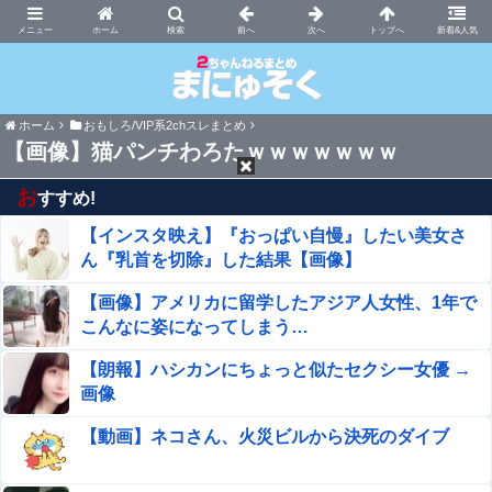
まにゅそく 2chまとめニュース速報VIP
ホーム
新着&人気
ホーム
おもしろ/VIP系2chスレまとめ
【画像】猫パンチわろたｗｗｗｗｗｗｗ
お
すすめ!
【インスタ映え】『おっぱい自慢』したい美女さ
ん『乳首を切除』した結果【画像】
【画像】アメリカに留学したアジア人女性、1年で
こんなに姿になってしまう…
【朗報】ハシカンにちょっと似たセクシー女優 →
画像
【動画】ネコさん、火災ビルから決死のダイブ