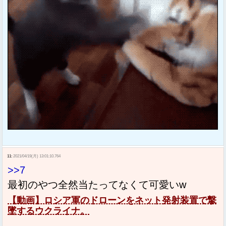
11:
2021/04/19(月) 13:01:10.764
>>7
最初のやつ全然当たってなくて可愛いw
【動画】ロシア軍のドローンをネット発射装置で撃
墜するウクライナ。