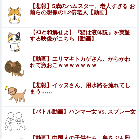
めに大人のチ●ポをしゃぶってしまう…
【悲報】5歳のハムスター、老人すぎる お
前らの想像の1.2倍老人【動画】
ぐらんぶる原作最新話、ヤバすぎる
女子生徒「土下座しながらオ○ニーしろ！」⇒ 日本の男子
【ﾈｺと和解せよ】『猫は液体説』を実証
生徒への性的いじめ動画がエロすぎる
する映像がこちら【動画】
「FGO」攻略感想(796)26年お正月福袋召喚を回
してみたよ！皆さん助言サンクス！大体予定通り
【動画】エリマキトカゲさん、からかわ
れて激おこｗｗｗｗｗｗｗ
に来てくれたのだわー
【朗報】日向坂5期の美肌メン、ナマ腋が美しすぎる
【悲報】イッヌさん、用水路を流れてし
韓国サッカーのイメージが墜落
まう……
【画像】欲求満たしすぎて逮捕された女子さん、可愛いと
【バトル動画】ハンマー女 vs. スプレー女
話題にｗｗｗｗｗｗ他
【悲報】 男の趣味Tier表、ヤバすぎるｗｗｗｗｗ
【動画】中国人の子供たち、鳥をぶん殴