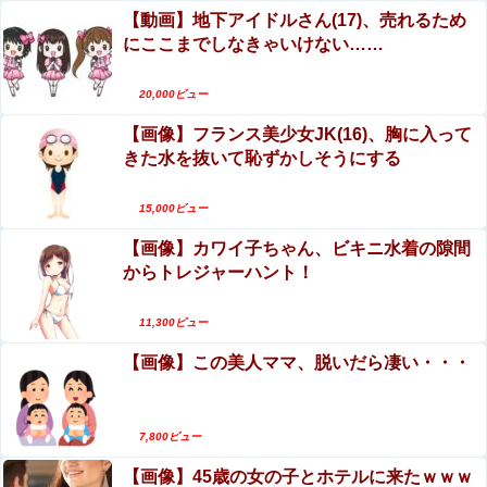
プリウスに当て逃げされる車載。
【動画】地下アイドルさん(17)、売れるため
【画像】 ドスケベ体育祭、開幕ｗｗｗ
にここまでしなきゃいけない……
上西怜、写真集おっぱいがエロい！元NMB48、成
熟した至高のおっぱい！！
20,000ビュー
専門家「日本車はダサい、見てて恥ずかしい」
エロ漫画『ムラムラOLさんは飛行機の中でも性欲
【画像】フランス美少女JK(16)、胸に入って
を満たしたい』をrawやhitomiを使わずに無料で読
きた水を抜いて恥ずかしそうにする
【ウマ娘】セイちゃんの攻撃力を見よ！！！
む方法│でんぶ腿
エロ漫画『子種が通貨として流通する種付け特区
に モブ男子の俺が引っ越した結果』をrawや
15,000ビュー
ワイ「子供2人目欲しいんやが、、、」ヨッメ「金は？育
hitomiを使わずに無料で読む方法│フリテン堂
児は？私の仕事は？キャリアは？」
【画像】カワイ子ちゃん、ビキニ水着の隙間
エロ漫画『後輩の小悪魔地雷女子をデカチンで理
からトレジャーハント！
解らせる話』をrawやhitomiを使わずに無料で読む
妹の通信簿見た結果wwwwww
方法│めんぼーれんぽー
女子生徒「土下座しながらオ○ニーしろ！」⇒ 日
11,300ビュー
本の男子生徒への性的いじめ動画がエロすぎる
【画像】 暴走族のセ〇クス、エチエチすぎるｗｗｗw
【画像】この美人ママ、脱いだら凄い・・・
ｗｗｗｗｗｗｗｗ
【日向坂46】坂井新奈、単独で外番組初出演ｷﾀ━(ﾟ
7,800ビュー
∀ﾟ)━!!!!他
【画像】45歳の女の子とホテルに来たｗｗｗ