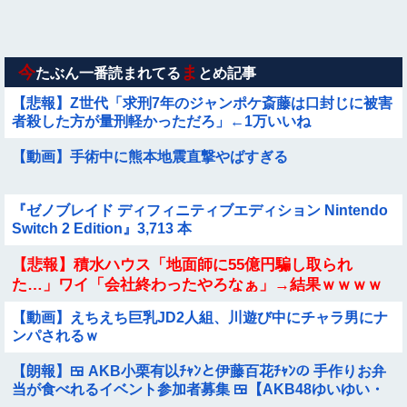
【動画】韓国アイドルさん、ヱチヱチ限界点を超えてしまう
今
ま
たぶん一番読まれてる
とめ記事
【悲報】Z世代「求刑7年のジャンポケ斎藤は口封じに被害
者殺した方が量刑軽かっただろ」←1万いいね
【動画】手術中に熊本地震直撃やばすぎる
『ゼノブレイド ディフィニティブエディション Nintendo
Switch 2 Edition』3,713 本
【悲報】積水ハウス「地面師に55億円騙し取られ
た…」ワイ「会社終わったやろなぁ」→結果ｗｗｗｗ
【動画】えちえち巨乳JD2人組、川遊び中にチャラ男にナ
ンパされるｗ
【朗報】🍱 AKB小栗有以ﾁｬﾝと伊藤百花ﾁｬﾝの 手作りお弁
当が食べれるイベント参加者募集 🍱【AKB48ゆいゆい・