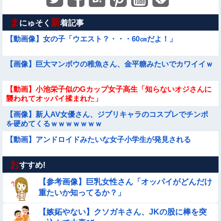
ま
新
にゅそく
着記事
【動画像】女の子「ウエスト？・・・60㎝だよ！」
【画像】巨大マンボウの稚魚さん、金平糖みたいでカワイイｗ
【動画】小池栄子似のGカップ女子高生「知らないオジさんに
襲われてオッパイ揉まれた」
【画像】新人AV女優さん、ジブリキャラのコスプレでチンポ
を硬めてくるｗｗｗｗｗｗｗ
【動画】アンドロイドみたいな女子小学生が発見される
お
【画像】お前らこの超美人が整形か否か判定たのむ！！
すすめ!
【参考画像】巨乳女性さん「オッパイがどんだけ
【動画】広島に落とされた『原子爆弾』の『再現動画』がこち
重たいか知ってるか？」
ら・・・
【嫉妬やない】クソガキさん、JKの股に棒を突
【画像】女子高生「え待って、パパが隣りの車両いる。。。」