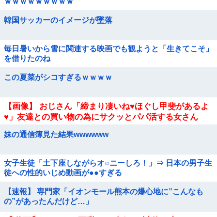
ｗｗｗｗｗｗｗｗｗ
韓国サッカーのイメージが墜落
毎日暑いから雪に関連する映画でも観ようと「生きてこそ」
を借りたのね
この夏菜がシコすぎるｗｗｗｗ
【画像】 おじさん「締まり凄いね♥ほぐし甲斐があるよ
♥」友達との買い物の為にサクッとパパ活する女さん
妹の通信簿見た結果wwwwww
女子生徒「土下座しながらオ○ニーしろ！」⇒ 日本の男子生
徒への性的いじめ動画が●●すぎる
【速報】 専門家「イオンモール熊本の爆心地に”こんなも
の”があったんだけど…」