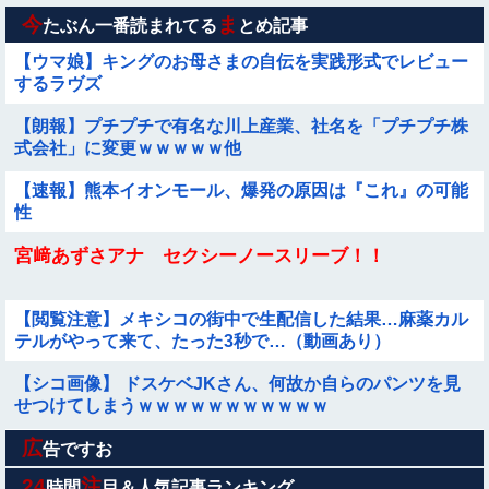
襲われてオッパイ揉まれた」
今
ま
たぶん一番読まれてる
とめ記事
【ウマ娘】キングのお母さまの自伝を実践形式でレビュー
するラヴズ
【朗報】プチプチで有名な川上産業、社名を「プチプチ株
式会社」に変更ｗｗｗｗｗ他
【速報】熊本イオンモール、爆発の原因は『これ』の可能
性
宮﨑あずさアナ セクシーノースリーブ！！
【閲覧注意】メキシコの街中で生配信した結果…麻薬カル
テルがやって来て、たった3秒で…（動画あり）
【シコ画像】 ドスケベJKさん、何故か自らのパンツを見
せつけてしまうｗｗｗｗｗｗｗｗｗｗｗ
広
【動画】大阪府警に射殺されたオッサン、めちゃめちゃ苦
告ですお
しそうに死ぬ
24
注
時間
目＆人気記事ランキング