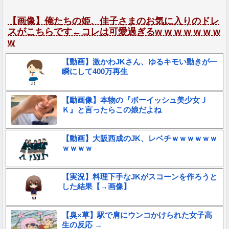
【画像】俺たちの姫、佳子さまのお気に入りのドレ
スがこちらです←コレは可愛過ぎるw w w w w w w
w
【動画】激かわJKさん、ゆるキモい動きが一
瞬にして400万再生
【動画像】本物の『ボーイッシュ美少女Ｊ
Ｋ』と言ったらこの娘だよね
【動画】大阪西成のJK、レベチｗｗｗｗｗｗ
ｗｗｗｗ
【実況】料理下手なJKがスコーンを作ろうと
した結果【→画像】
【臭×草】駅で肩にウンコかけられた女子高
生の反応 →