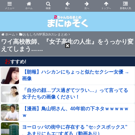
まにゅそく 2chまとめニュース速報VIP
ホーム
新着&人気
ホーム
おもしろ/VIP系2chスレまとめ
ワイ高校教師、『女子高生の人生』をうっかり変
えてしまう……
お
すすめ!
【朗報】ハシカンにちょっと似たセクシー女優 →
画像
「自分の顔…ブス過ぎてツラい…」って言ってる
女子たちの画像ください！
【漫画】鳥山明さん、40年前の下ネタｗｗｗｗｗ
ｗ
ヨーロッパの街中に存在する ”セ○クスボックス”
、あまりにもエ□すぎる（動画あり）