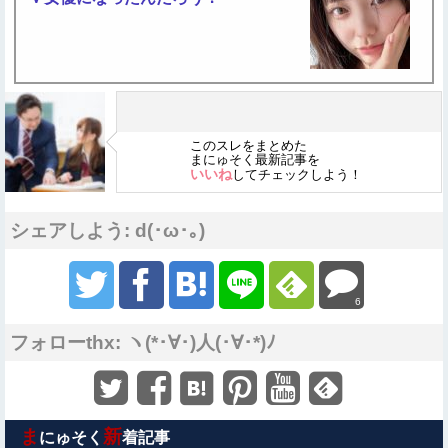
このスレをまとめた
まにゅそく最新記事を
いいね
してチェックしよう！
シェアしよう: d(･ω･｡)
6
フォローthx: ヽ(*･∀･)人(･∀･*)ﾉ
ま
新
にゅそく
着記事