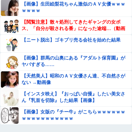
【日向坂46】初日から激アツの内容！！『三期生LIVE』
【画像】生田絵梨花ちゃん激似のＡＶ女優ｗｗｗ
大阪公演のセトリ・レポまとめ
ｗｗｗｗ
山田ゆり、AVデビュー＆乳首ヌードお●ぱいがエ□過ぎ
【閲覧注意】散々処刑してきたギャングの女ボ
る！Madonna超大型新人、セッ●ス解禁！（エ□動画）
ス、「自分が殺される番」になった途端…（動画
あり）
【甲子園】青森山田が暑さ対策でユニ一新 ボタン廃止で
【ニート脱出】ゴキブリ売る会社を始めた結果
Tシャツ素材wwwwwwwwwwwwwwwwww他
【悲報】 ニンダイさん、ピークが開幕大谷翔平のがっかり
【画像】群馬の山奥にある『アダルト保育園』が
ダイレクトだったと言われてしまう
ヤバすぎる……
手を使っても最強！『ブルーロック』主演・高橋文哉、始
【天然美人】昭和のＡＶ女優さん達、不自然さが
球式でノーバン＆深い一礼に称賛【動画】他
ない →動画像
特定外来カミキリムシに1匹300円の賞金をかけた高崎市、
【インスタ映え】『おっぱい自慢』したい美女さ
初日に1170匹持ち込まれる
ん『乳首を切除』した結果【画像】
やっぱり肉が好き
【画像】女版の『チー牛』がこちらｗｗｗｗｗｗ
ｗｗｗｗｗｗｗｗｗｗｗ
【朗報】爆胸の気象予報士さん、NHKから解き放たれる