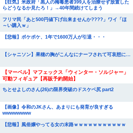
【狂気】米政府「黒人の梅毒患者399人を治療せず放置した
らどうなるか見たろ！」→40年間続けてしまう
フリマ民「あと500円値下げ出来ませんか????」ワイ「ほ
～い購入ｗ」
【悲報】ポケポケ、1年で1600万人が引退・・・
【シャニソン】果穂の胸がこんなにナーフされて可哀想に…
【マーベル】マフェックス「ウィンター・ソルジャー」
可動フィギュア【再販予約開始】
ちとせよしのさん(26)の限界突破のドスケベ尻 part2
【画像】令和のJKさん、あまりにも発育が良すぎる
wwwwwwww
【悲報】風俗嬢やってる女の末路ｗｗｗｗｗｗｗｗｗｗｗ