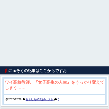
ま
にゅそくの記事はここからですお
ワイ高校教師、『女子高生の人生』をうっかり変えて
しまう……
2023/12/29
おもしろ/VIP系2chスレ
6