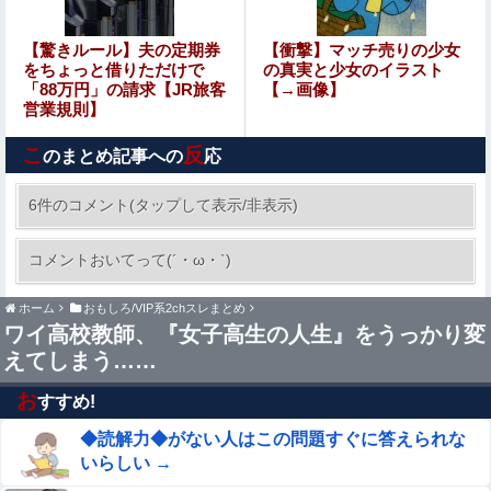
ッッッッッッッ！
歴代最多得票記録でトップ当選の河合ゆうすけ市議、埼玉
【驚きルール】夫の定期券
【衝撃】マッチ売りの少女
知事選（来年８月）に立候補表明！「埼玉県の外国人問題
をちょっと借りただけで
の真実と少女のイラスト
を解決するには、知事選で保守の政治家が立...
「88万円」の請求【JR旅客
【→画像】
営業規則】
【動画】高速道路を走行中の車からリアガラスが飛んでく
る事故(ﾟoﾟ)
こ
反
のまとめ記事への
応
中居正広さん、ひそかに◯◯していた・・・他
6件のコメント(タップして表示/非表示)
【シャニソン】果穂の胸がこんなにナーフされて
コメントおいてって(´・ω・`)
可哀想に…
ホーム
おもしろ/VIP系2chスレまとめ
SHEINのブラのレビューで画像有りのフィルタ使うと素人
ワイ高校教師、『女子高生の人生』をうっかり変
のお○ぱい見放題ｗｗｗｗｗｗｗ
えてしまう……
今iPhone 17 Pro Max買うってあり？
お
すすめ!
◆読解力◆がない人はこの問題すぐに答えられな
PS4「FF7リメイク」ティファの戦闘シーンの詳細公開！
正拳突きやかかと落としがセクシーだ！
いらしい →