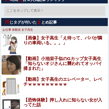
【画像】令和のJKさん、あまりにも発育が良すぎる
wwwwwwww
ここをタップして表示！
ウトの還暦祝いにホテル食事会と孫手作りの湯のみを用
同
ま
じタグが付いた
とめ記事
意。トメ「え？旅行じゃないの？周りは旅行なのに」図々
しすぎる暴言に絶句←孫の気持ちを無下にする最低ババア
お仕事
体験談
女子高生
オコエ瑠偉、メキシコに渡って2球団を即クビ→SNS更新
【画像】女子高生「え待って、パパが隣
が3ヶ月間止まって消息不明に
りの車両いる。。。」
【閲覧注意】メキシコの街中で生配信した結果…麻薬カル
テルがやって来て、たった3秒で…（動画あり）
【動画】小池栄子似のGカップ女子高生
【動画】御当地アイドルだった頃の今田美桜、レベチｗｗ
「知らないオジさんに襲われてオッパイ
ｗｗｗｗｗｗｗｗｗｗｗｗｗｗｗｗ
揉まれた」
エロ漫画『この気持ちの名前を教えて』をrawやhitomi
【動画】女子高生のエレベーター、レベ
を使わずに無料で読む方法│とりの屋
チｗｗｗｗｗｗｗｗｗ
【神乳】脱いだら凄いボーイッシュ女子、ボーイッシュが
どうでも良くなる ”おっぱい” がこちらｗｗｗｗｗ
【恐怖体験】押し入れに知らない女が入
ってた話
ドンキのうなぎ食べた14人が食中毒…3歳児から75歳まで