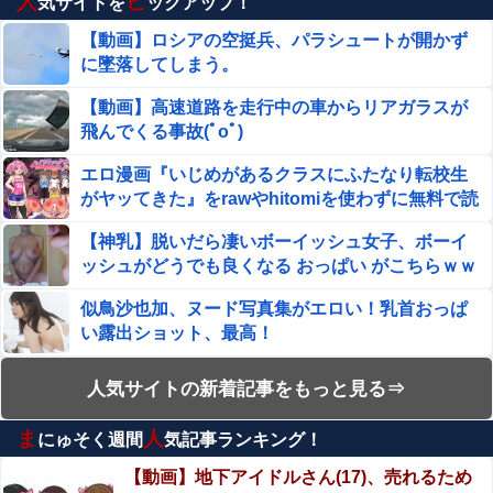
人
ピ
気サイトを
ックアップ！
ガジェットってなに？
【動画】ロシアの空挺兵、パラシュートが開かず
に墜落してしまう。
【鬼滅の刃】 色欲の鬼に対抗するためにエ□特訓を受ける
胡蝶しのぶ…！クールなしのぶが快楽に抗えず翻弄されち
【動画】高速道路を走行中の車からリアガラスが
ゃう…
飛んでくる事故(ﾟoﾟ)
この夏菜がシコすぎるｗｗｗｗ
エロ漫画『いじめがあるクラスにふたなり転校生
がヤッてきた』をrawやhitomiを使わずに無料で読
【悲報】 福岡県議会「海外視察費」公表！ 3年間で2億
む方法│同人ふぇち
6500万円ｗｗｗｗｗｗｗｗｗ
【神乳】脱いだら凄いボーイッシュ女子、ボーイ
ッシュがどうでも良くなる おっぱい がこちらｗｗ
人気ユーチューバーさん、動画内にヤバすぎる物が映って
ｗｗｗ
るのがバレて騒然ｗｗｗｗｗ
似鳥沙也加、ヌード写真集がエロい！乳首おっぱ
い露出ショット、最高！
ドンキのうなぎ食べた14人が食中毒…3歳児から75歳まで
被害
【動画】両方馬鹿（笑）ミニストップでトラック
人気サイトの新着記事をもっと見る⇒
【悲報】風俗嬢やってる女の末路ｗｗｗｗｗｗｗｗｗｗｗ
と衝突したドラレコが（ノ∇`）
ま
人
にゅそく週間
気記事ランキング！
エロ漫画『この気持ちの名前を教えて』をrawや
【狂気】米政府「黒人の梅毒患者399人を治療せず放置し
hitomiを使わずに無料で読む方法│とりの屋
【動画】地下アイドルさん(17)、売れるため
たらどうなるか見たろ！」→40年間続けてしまう