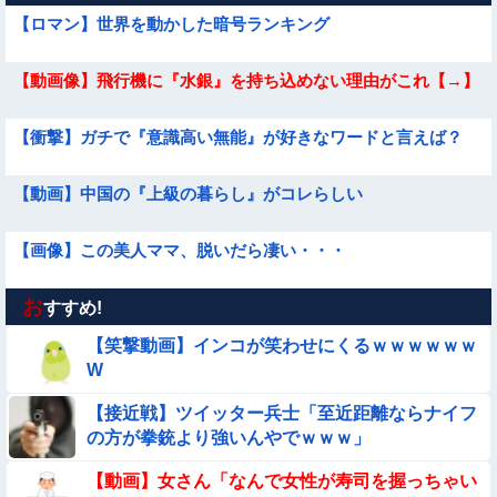
【ロマン】世界を動かした暗号ランキング
【動画像】飛行機に『水銀』を持ち込めない理由がこれ【→】
【衝撃】ガチで『意識高い無能』が好きなワードと言えば？
【動画】中国の『上級の暮らし』がコレらしい
【画像】この美人ママ、脱いだら凄い・・・
お
【画像】昔の日本人の水着、ゑっちｗｗｗｗｗｗｗ
すすめ!
【笑撃動画】インコが笑わせにくるｗｗｗｗｗｗ
【動画】美少女4人組の20年後の姿がヤバいwwwwww
W
【接近戦】ツイッター兵士「至近距離ならナイフ
【動画】韓国アイドルさん、ヱチヱチ限界点を超えてしまう
の方が拳銃より強いんやでｗｗｗ」
【画像】夏のバイクがヤバすぎるｗｗｗｗｗ
【動画】女さん「なんで女性が寿司を握っちゃい