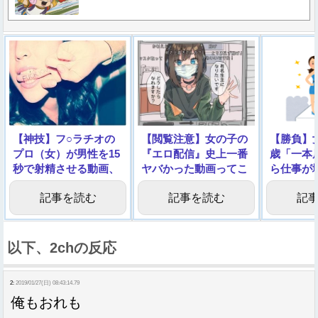
【神技】フ○ラチオの
【閲覧注意】女の子の
【勝負】
プロ（女）が男性を15
『エロ配信』史上一番
歳「一本
秒で射精させる動画、
ヤバかった動画ってこ
ら仕事が
エロすぎる
れだよな…
→動画像
記事を読む
記事を読む
記
以下、2chの反応
2:
2019/01/27(日) 08:43:14.79
俺もおれも