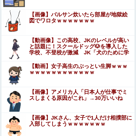
被害
葬送のフリーレン フェルンを脱がしていくエ□クリッカー
【画像】バルサン炊いたら部屋が地獄絵
ゲーム 一級魔法使い、簡単に催眠術にかかる。
図でワロタｗｗｗｗｗｗｗ
【悲報】高市政権「永住許可厳格化するわ」外国
人さん「もう日本ええわ…」
【動画像】この高校、JKのレベルが高い
と話題に！スクールドッグ🐶を導入した
【スターウォーズ】ライトセーバーって握りづらそうだよ
学校、不登校が激減 JK「犬のために学
ね…
校行きたくなる」
【動画】女子高生のぶっとい生脚ｗｗｗ
盆正月に夫の実家に長時間滞在しなきゃいけないのが苦
ｗｗｗｗｗｗｗｗｗｗｗｗ
痛。私「貴方は私の実家を早々に退散する。私もそうして
いいはず」夫「それは男だから許されること。女は許され
【悲報】Amazon、デザイン改悪か
ない」
【画像】アメリカ人「日本人が仕事でミ
スしまくる原因がこれ」→30万いいね
旦那を亡くして８年。介護するつもりでウトメと同居して
たのに「早く出て行け」とコトメがうるさい。私もウトメ
【画像】JKさん、女子で1人だけ相撲部に
も納得して同居してるんだから干渉しないでくれる！
町の弁当屋「申し訳ないが消費税1%になったらその分商
入部してしまうｗｗｗｗｗｗｗ
品代を値上げするわ」