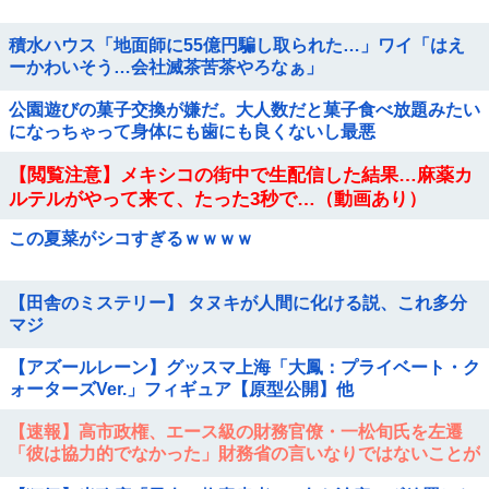
積水ハウス「地面師に55億円騙し取られた…」ワイ「はえ
ーかわいそう…会社滅茶苦茶やろなぁ」
公園遊びの菓子交換が嫌だ。大人数だと菓子食べ放題みたい
になっちゃって身体にも歯にも良くないし最悪
【閲覧注意】メキシコの街中で生配信した結果…麻薬カ
ルテルがやって来て、たった3秒で…（動画あり）
この夏菜がシコすぎるｗｗｗｗ
【田舎のミステリー】 タヌキが人間に化ける説、これ多分
マジ
【アズールレーン】グッスマ上海「大鳳：プライベート・ク
ォーターズVer.」フィギュア【原型公開】他
【速報】高市政権、エース級の財務官僚・一松旬氏を左遷
「彼は協力的でなかった」財務省の言いなりではないことが
判明