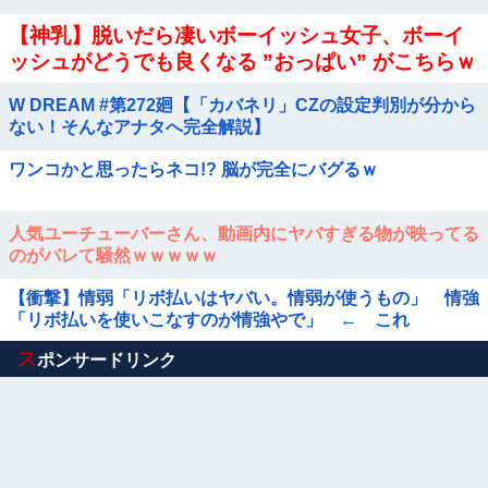
【神乳】脱いだら凄いボーイッシュ女子、ボーイ
ッシュがどうでも良くなる ”おっぱい” がこちらｗ
ｗｗｗｗ
W DREAM #第272廻【「カバネリ」CZの設定判別が分から
ない！そんなアナタへ完全解説】
ワンコかと思ったらネコ!? 脳が完全にバグるｗ
人気ユーチューバーさん、動画内にヤバすぎる物が映ってる
のがバレて騒然ｗｗｗｗｗ
【衝撃】情弱「リボ払いはヤバい。情弱が使うもの」 情強
「リボ払いを使いこなすのが情強やで」 ← これ
Powered by livedoor 相互RSS
ス
ポンサードリンク