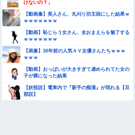
けないの？」
【動画】広島に落とされた『原子爆弾』の『再現動画』がこち
【動画像】美人さん、丸刈り坊主頭にした結果ｗ
ら・・・
ｗｗｗｗｗｗｗ
【動画】デブの喧嘩 ガチでヤバい……
【動画】恥じらう女さん、全おまえらを魅了する
ｗｗｗｗｗｗｗ
【動画】女子中学生の『チン媚びダンス』が気持ち悪い🤮
【画像】30年前の人気ＡＶ女優さんたちｗｗｗ
【画像】プールに来てた水着JCたち どの娘を選ぶの？
ｗｗｗ
【動画】おっぱいが大きすぎて虐められてた女の
【画像】プールで水着が脱げちゃった女の子の反応ｗｗｗｗｗ
子が裸になった結果
ｗｗｗ
【画像】女子高生「え待って、パパが隣りの車両いる。。。」
【妖怪説】電車内で『新手の痴漢』が現れる【旦
那説】
【画像】日本のえちえち女性犯罪者ｗｗｗｗｗｗｗ
【画像】お前らこの超美人が整形か否か判定たのむ！！
【動画】小池栄子似のGカップ女子高生「知らないオジさんに