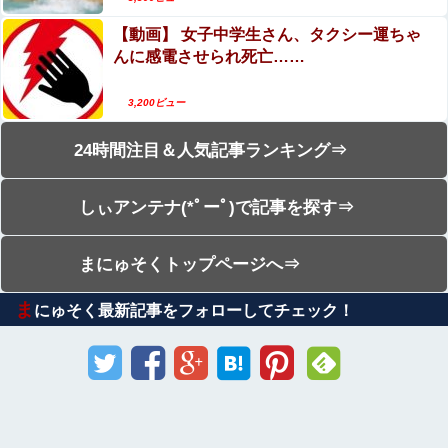
【動画】 女子中学生さん、タクシー運ちゃ
んに感電させられ死亡……
3,200ビュー
24時間注目＆人気記事ランキング⇒
しぃアンテナ(*ﾟーﾟ)で記事を探す⇒
まにゅそくトップページへ⇒
ま
にゅそく最新記事をフォローしてチェック！
Sponsored Link