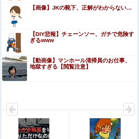
職場の人妻と不倫をして、ついに、、、
【画像】JKの靴下、正解がわからない…
積水ハウス「地面師に55億円騙し取られた…」ワイ「はえ
ーかわいそう…会社滅茶苦茶やろなぁ」
【DIY悲報】チェーンソー、ガチで危険す
ぎるwww
コインランドリーで私物の乾燥機シートを「ご自由にどう
ぞだろw」と勝手に盗もうとしたDQN夫婦！注意したら
「は？名前かいてないんですけど」と逆ギレ
【動画像】マンホール清掃員のお仕事、
イスラム教徒の10代男女の「お互いに体を触ってはい
地獄すぎる【閲覧注意】
けないセ○クス」、逆にエロいんだが
れいわ新選組、党名変更を発表 新党名は...
【悲報】中国の不動産市場、ガチで逝く
フリマ民「あと500円値下げ出来ませんか????」ワイ「ほ
～い購入ｗ」
【画像】石川佳純さん(31)の体、エッッッッッッッッッッ