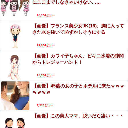
にここまでしなきゃいけない……
エロ漫画『TSしてパパのえっちな娘になるバイト
リアルで好きと言っても引かれないアニメ
そして娘堕ちするまでがセット』をrawやhitomiを
21,000ビュー
使わずに無料で読む方法│あむぁいおかし製作所
えなこ×網タイツ×Tバック尻、これで興奮しない
【画像】フランス美少女JK(16)、胸に入って
【悲報】 風俗嬢と旅行に行った結果ｗｗｗｗｗｗｗｗｗｗ
ヤツはいないだろｗｗ
ｗｗｗｗ
きた水を抜いて恥ずかしそうにする
イスラム教徒の10代男女の「お互いに体を触って
【画像】カリスマ美容師さん、ココリコ田中みたいなチー
はいけないセ○クス」、逆にエロいんだが
19,600ビュー
牛を大変身させた結果がこちらw w w w w w w w w w w
【画像】カワイ子ちゃん、ビキニ水着の隙間
【閲覧注意】メキシコの街中で生配信した結果…
ちとせよしのさん(26)の限界突破のドスケベ尻 part2
からトレジャーハント！
麻薬カルテルがやって来て、たった3秒で…（動画
あり）
山田ゆり、AVデビュー＆乳首ヌードおっぱいがエ
11,300ビュー
【速報】高市政権、エース級の財務官僚・一松旬氏を
ロ過ぎる！Madonna超大型新人、セックス解禁！
左遷「彼は協力的でなかった」財務省の言いなりでは
【画像】45歳の女の子とホテルに来たｗｗｗ
（エロ動画）
ないことが判明
ｗｗｗｗ
似鳥沙也加、ヌード写真集がエロい！乳首おっぱい露出シ
ョット、最高！
7,300ビュー
【画像】この美人ママ、脱いだら凄い・・・