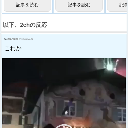
記事を読む
記事を読む
記
以下、2chの反応
43:
2018/01/23(火) 15:12:33.41
これか
動
画
プ
レ
ー
ヤ
ー