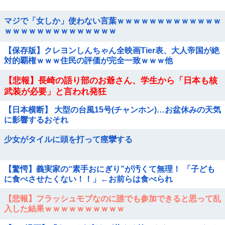
マジで「女しか」使わない言葉ｗｗｗｗｗｗｗｗｗｗｗｗｗ
ｗｗｗｗｗｗｗｗｗｗｗｗｗｗ
【保存版】クレヨンしんちゃん全映画Tier表、大人帝国が絶
対的覇権ｗｗｗ住民の評価が完全一致ｗｗｗ他
【悲報】長崎の語り部のお爺さん、学生から「日本も核
武装が必要」と言われ発狂
【日本横断】 大型の台風15号(チャンホン)…お盆休みの天気
に影響するおそれ
少女がタイルに頭を打って痙攣する
【驚愕】義実家の“素手おにぎり”が汚くて無理！ 「子ども
に食べさせたくない！！」←お前らは食べられ
る？？？？？？
【悲報】フラッシュモブなのに誰でも参加できると思って乱
入した結果ｗｗｗｗｗｗｗｗｗｗ