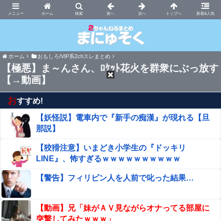
まにゅそく 2chまとめニュース速報VIP
ホーム
新着&人気
ホーム
おもしろ/VIP系2chスレまとめ
【極悪】ま～んさん、ﾛｹｯﾄ花火を群衆にぶっ放す
【→動画】
お
すすめ!
【妖怪説】電車内で『新手の痴漢』が現れる【旦
那説】
【狡猾注意】いまどき小学生の『ドッキリ
LINE』、怖すぎるｗｗｗｗｗｗｗｗｗｗ
【警告】フィリピン人を人前で叱った結果…
【動画】兄「妹がＡＶ見ながらオナってる部屋に
突撃してみたｗｗｗ」