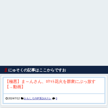
ま
にゅそくの記事はここからですお
【極悪】ま～んさん、ﾛｹｯﾄ花火を群衆にぶっ放す
【→動画】
2024/7/12
おもしろ/VIP系2chスレ
0