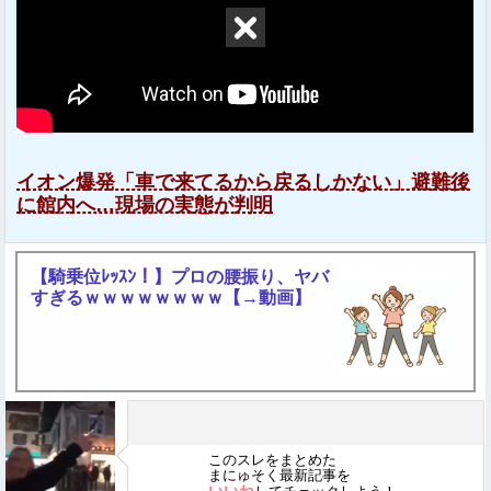
イオン爆発「車で来てるから戻るしかない」避難後
に館内へ…現場の実態が判明
【騎乗位ﾚｯｽﾝ！】プロの腰振り、ヤバ
すぎるｗｗｗｗｗｗｗｗ【→動画】
このスレをまとめた
まにゅそく最新記事を