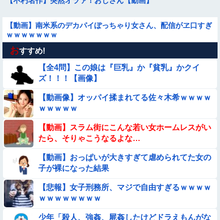
【不朽名作】突然オラァ！おじさん【動画】
【動画】南米系のデカパイぽっちゃり女さん、配信がヱ口すぎ
ｗｗｗｗｗｗｗ
お
【画像】お前ら、犬にケンカ売られてるけどどうする？
すすめ!
【全4問】この娘は『巨乳』か『貧乳』かクイ
【恐怖】エスカレーターが暴走した結果【動画】
ズ！！！【画像】
【動画像】オッパイ揉まれてる佐々木希ｗｗｗｗ
【動画】美女さん、公衆の面前で男根にかぶりついて炎上
ｗｗｗｗｗ
【画像】女さん「彼氏が強制わいせつで捕まって謝罪の手紙が
【動画】スラム街にこんな若い女ホームレスがい
来た」ﾊﾟｼｬｯ
たら、そりゃこうなるよな…
【動画】町の中華料理屋さん、娘の採用で人気店になってしま
【動画】おっぱいが大きすぎて虐められてた女の
う
子が裸になった結果
【画像】地味顔女子さん、ノリノリで脱ぎだすｗｗｗｗｗｗｗ
ｗｗｗｗｗ
【悲報】女子刑務所、マジで自由すぎるｗｗｗｗ
ｗｗｗｗｗｗｗｗ
【動画】ロシアの少年、姉（14）の水着姿に勃起してしまうｗ
ｗｗｗｗｗ
Sponsored Link
少年「殺人、強姦、屍姦したけどドラえもんがな