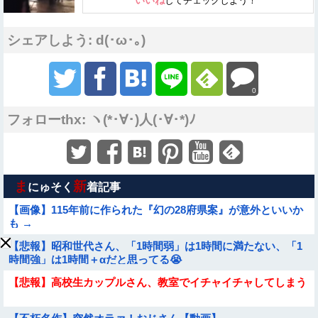
いいね
してチェックしよう！
シェアしよう: d(･ω･｡)
0
フォローthx: ヽ(*･∀･)人(･∀･*)ﾉ
ま
新
にゅそく
着記事
【画像】115年前に作られた『幻の28府県案』が意外といいか
も →
【悲報】昭和世代さん、「1時間弱」は1時間に満たない、「1
時間強」は1時間＋αだと思ってる😭
【悲報】高校生カップルさん、教室でイチャイチャしてしまう