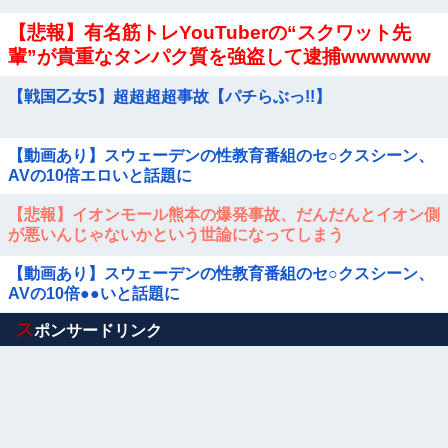
る
【悲報】有名筋トレYouTuberの“スクワット先
輩”が貴重なタンパク質を強盗して逮捕wwwwww
【戦国乙女5】超超超超事故【パチらぶっ!!】
【動画あり】スウェーデンの性教育番組のセ○クスシーン、
AVの10倍エロいと話題に
【悲報】イオンモール熊本の爆発事故、だんだんとイオン側
が悪いんじゃないかという世論になってしまう
【動画あり】スウェーデンの性教育番組のセ○クスシーン、
AVの10倍●●いと話題に
Powered by livedoor 相互RSS
ス
ポンサードリンク