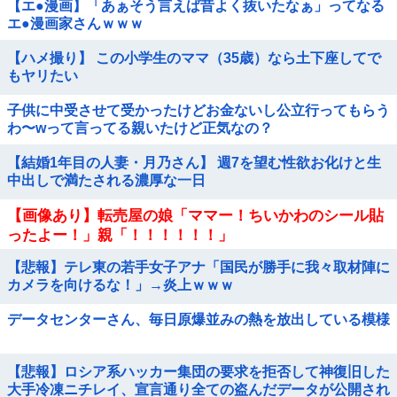
【エ●漫画】「あぁそう言えば昔よく抜いたなぁ」ってなる
エ●漫画家さんｗｗｗ
【ハメ撮り】 この小学生のママ（35歳）なら土下座してで
もヤリたい
子供に中受させて受かったけどお金ないし公立行ってもらう
わ〜wって言ってる親いたけど正気なの？
【結婚1年目の人妻・月乃さん】 週7を望む性欲お化けと生
中出しで満たされる濃厚な一日
【画像あり】転売屋の娘「ママー！ちいかわのシール貼
ったよー！」親「！！！！！！」
【悲報】テレ東の若手女子アナ「国民が勝手に我々取材陣に
カメラを向けるな！」→炎上ｗｗｗ
データセンターさん、毎日原爆並みの熱を放出している模様
【悲報】ロシア系ハッカー集団の要求を拒否して神復旧した
大手冷凍ニチレイ、宣言通り全ての盗んだデータが公開され