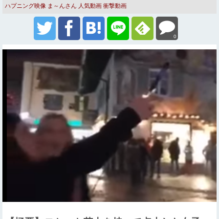
ハプニング映像
ま～んさん
人気動画
衝撃動画
0