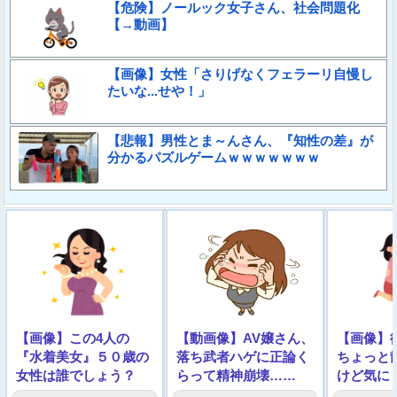
【危険】ノールック女子さん、社会問題化
【→動画】
【画像】女性「さりげなくフェラーリ自慢し
たいな...せや！」
【悲報】男性とま～んさん、『知性の差』が
分かるパズルゲームｗｗｗｗｗｗｗ
【画像】この4人の
【動画像】AV嬢さん、
【画像】
『水着美女』５０歳の
落ち武者ハゲに正論く
ちょっと
女性は誰でしょう？
らって精神崩壊……
けど気に
って～」