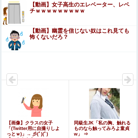
【動画】女子高生のエレベーター、レベ
チｗｗｗｗｗｗｗｗｗ
【遊戯王】一番重い”縛り”ってどれ？
【動画】幽霊を信じない奴はこれ見ても
海外「飛田新地でこんなアイドル級の子と即ハメでき
怖くないだろ？
るのかよ」⇒ 晒された無修正動画がコチラ
【悲報】高市政権「永住許可厳格化するわ」外国人さん
「もう日本ええわ…」
「ﾀﾋねば保険金出る」と友人を追いつめたモラ旦那＆ウト
メ！洗脳解いて弁護士と完全勝利。離婚届と家電＆裏口へ
の「うっかりアロンアルファ」を残して脱出←悔し泣きし
この夏菜がシコすぎるｗｗｗｗ
ながらやることがエグくて草
なんで何年も前に離婚した元嫁に「礼服はどこにあるの」
とか「墓の場所がわからん。案内して」とか聞いてくる
の？もう他人なのに図々しすぎませんか
【悲報】高市政権「永住許可厳格化するわ」外国人さん
【画像】クラスの女子
同級生JK「私の胸、触れる
「もう日本ええわ…」
「(Twitter用に自撮りしよ
ものなら触ってみろよ童貞
っとｗ)」→ 彡(ﾟ)(ﾟ)
w」 ⇒