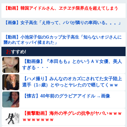
【動画】韓国アイドルさん、ヱチヱチ限界点を超えてしまう
【画像】女子高生「え待って、パパが隣りの車両いる。。。」
【動画】小池栄子似のGカップ女子高生「知らないオジさんに
襲われてオッパイ揉まれた」
お
【画像】プールに来てた水着JCたち どの娘を選ぶの？
すすめ!
【動画像】『本田もも』とかいうＡＶ女優、美人
【動画】中国の『上級の暮らし』がコレらしい
すぎる・・・
【ハメ撮り】みんなのオカズにされてた女子陸上
【画像】プールで水着が脱げちゃった女の子の反応ｗｗｗｗｗ
選手（1○歳）とやっとヤレたので晒してくｗｗ
ｗｗｗ
ｗ
【衝撃】ガチで『意識高い無能』が好きなワードと言えば？
【懐古】40年前のグラビアアイドル →画像
【画像】昔の日本人の水着、ゑっちｗｗｗｗｗｗｗ
【衝撃動画】海外の半グレの抗争がヤバいｗｗｗ
ｗｗｗｗｗｗｗ
【動画像】飛行機に『水銀』を持ち込めない理由がこれ【→】