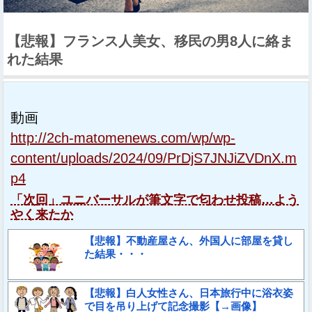
【悲報】フランス人美女、移民の男8人に絡ま
れた結果
動画
http://2ch-matomenews.com/wp/wp-
content/uploads/2024/09/PrDjS7JNJiZVDnX.m
p4
「次回」ユニバーサルが筆文字で匂わせ投稿…よう
やく来たか
【悲報】不動産屋さん、外国人に部屋を貸し
た結果・・・
【悲報】白人女性さん、日本旅行中に浴衣姿
で目を吊り上げて記念撮影【→画像】