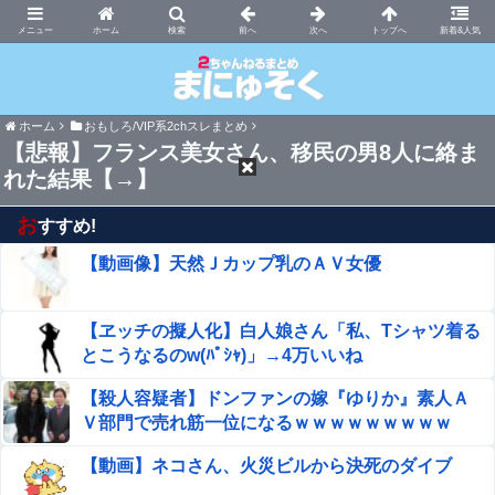
まにゅそく 2chまとめニュース速報VIP
ホーム
新着&人気
ホーム
おもしろ/VIP系2chスレまとめ
【悲報】フランス美女さん、移民の男8人に絡ま
れた結果【→】
お
すすめ!
【動画像】天然Ｊカップ乳のＡＶ女優
【ヱッチの擬人化】白人娘さん「私、Tシャツ着る
とこうなるのw(ﾊﾟｼｬ)」→4万いいね
【殺人容疑者】ドンファンの嫁『ゆりか』素人Ａ
Ｖ部門で売れ筋一位になるｗｗｗｗｗｗｗｗｗ
【動画】ネコさん、火災ビルから決死のダイブ