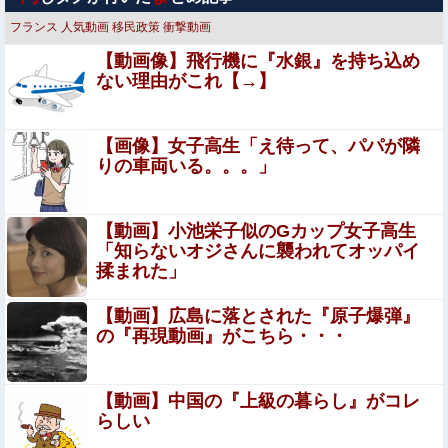
してしまうｗｗｗｗｗｗｗ他
フランス
人気動画
移民政策
衝撃動画
【衝撃】最近のヤンキーが怖すぎるｗｗｗｗ夏祭りでヤン
【動画像】飛行機に『水銀』を持ち込め
キーに絡まれたワイ、泣く…その理由がこちら…怖すぎ
ない理由がこれ【→】
る…
【驚愕】看護師(若い女)にチ○コ拭かれたらｗｗｗｗｗｗｗ
ｗｗｗｗ
【画像】女子高生「え待って、パパが隣
【閲覧注意】工場のリアルな労働災害映像（一瞬で両手切
りの車両いる。。。」
断）、マジでめちゃくちゃ怖い
【朗報】 爆胸の気象予報士さん、NHKから解き放たれ
【動画】小池栄子似のGカップ女子高生
る
「知らないオジさんに襲われてオッパイ
揉まれた」
「すぐバレるデマを投稿した理由はこれか」と拡散元
の”賢さ”に批判が殺到中、自称ジャーナリストのやり口と
【動画】広島に落とされた『原子爆弾』
いうのが……
の『再現動画』がこちら・・・
【画像】チー牛さん、とんでもない恵体の白人美女と結婚
してしまうｗｗｗｗｗｗｗｗ 【Pickup06072008】
【画像】 釘崎野薔薇がチクニーで気持ちよくなってるエ□
【動画】中国の『上級の暮らし』がコレ
画像
らしい