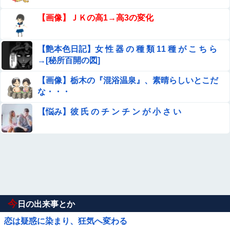
【画像】ＪＫの高1→高3の変化
【艶本色日記】女 性 器 の 種 類 11 種 が こ ち ら
→[秘所百開の図]
【画像】栃木の『混浴温泉』、素晴らしいとこだ
な・・・
【悩み】彼 氏 の チ ン チ ン が 小 さ い
今
日の出来事とか
恋は疑惑に染まり、狂気へ変わる