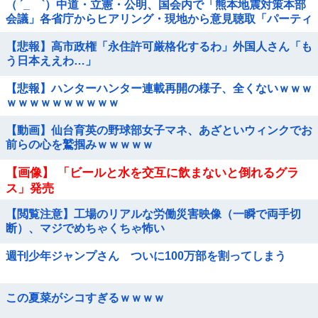
（ ´_ゝ`）中道・立憲・公明、国会内で「熊本地震対策本部
会議」各省庁からヒアリング・現地から意見聴取「パーティ
ション、人手、宿泊施設の不足や、...
【悲報】高市政権「永住許可厳格化するわ」外国人さん「も
う日本ええわ…」
【悲報】ハンターハンター連載再開の様子、全くないｗｗｗ
ｗｗｗｗｗｗｗｗｗｗ
【動画】仙台育英の野球部女子マネ、あざといウィンクでお
前らの心を鷲掴みｗｗｗｗｗ
【画像】 「ビールと水を交互に飲まないと倒れるグラ
ス」発売
【閲覧注意】工場のリアルな労働災害映像（一瞬で両手切
断）、マジでめちゃくちゃ怖い
週刊少年ジャンプさん ついに100万部を割ってしまう
この夏菜がシコすぎるｗｗｗｗ