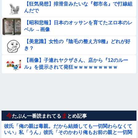
【狂気発想】排泄音みたいな『都市名』で打線組
んだで
【画像】お前らこの超美人が整形か否か判定たのむ！！
【昭和悲報】日本のオッサンを育てたヱロ本のレ
【画像】この美人ママ、脱いだら凄い・・・
ベル →画像
【美意識】女性の『陰毛の整え方9種』どれが好
【画像】日本のえちえち女性犯罪者ｗｗｗｗｗｗｗ
き？
【ロマン】世界を動かした暗号ランキング
【画像】子連れヤクザさん、店から『12のルー
ル』を提示されて発狂ｗｗｗｗｗｗｗｗｗ
【画像】夏のバイクがヤバすぎるｗｗｗｗｗ
【動画】広島に落とされた『原子爆弾』の『再現動画』がこち
ら・・・
【動画】 女子中学生さん、タクシー運ちゃんに感電させられ死
亡……
今
ま
たぶん一番読まれてる
とめ記事
彼氏「俺の親は毒親。だから結婚しても一切関わらなくて
いい」私「うん」彼氏「そのかわり俺もお前の親と一切関