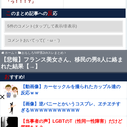
「っ！！！？」
【画像】福原遥さん、意外とお胸ある
こ
反
のまとめ記事への
応
エロ漫画『いじめがあるクラスにふたなり転校生がヤッて
きた』をrawやhitomiを使わずに無料で読む方法│同人ふぇ
5件のコメント(タップして表示/非表示)
ち
【悲報】ハンターハンター連載再開の様子、全く
コメントおいてって(´・ω・`)
ないｗｗｗｗｗｗｗｗｗｗｗｗｗ
ホーム
おもしろ/VIP系2chスレまとめ
【画像】 女さん、アソコにとんでもない物を入れて病院に
【悲報】フランス美女さん、移民の男8人に絡ま
担ぎ込まれる
れた結果【→】
【悲報】財務省のエース、左遷へ。官邸幹部「政権に協力
的でなかったから」他
お
すすめ!
【動画像】カーセックルを撮られたカップル達の
参政党・神谷代表、高市政権の食料品減税を「天下の愚
策」と一刀両断
反応ｗｗ
【悲報】札幌オリンピック、８割が賛成・・・・
【画像】逆バニーとかいうコスプレ、ヱチヱチす
ぎるＷＷＷＷＷＷＷＷＷＷＷ
【動画】ロシアの空挺兵、パラシュートが開かずに墜
【当事者の声】LGBTのT（性同一性障害）だけど