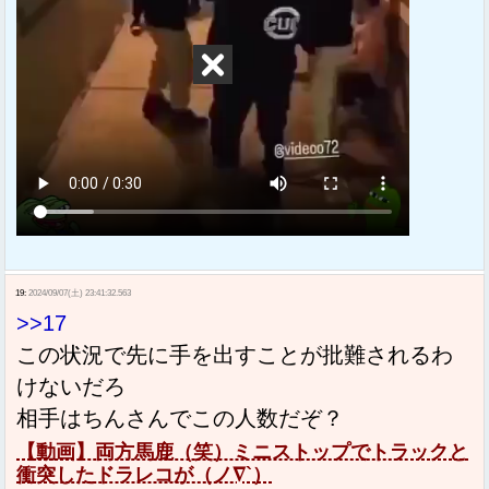
19:
2024/09/07(土) 23:41:32.563
>>17
この状況で先に手を出すことが批難されるわ
けないだろ
相手はちんさんでこの人数だぞ？
【動画】両方馬鹿（笑）ミニストップでトラックと
衝突したドラレコが（ノ∇`）