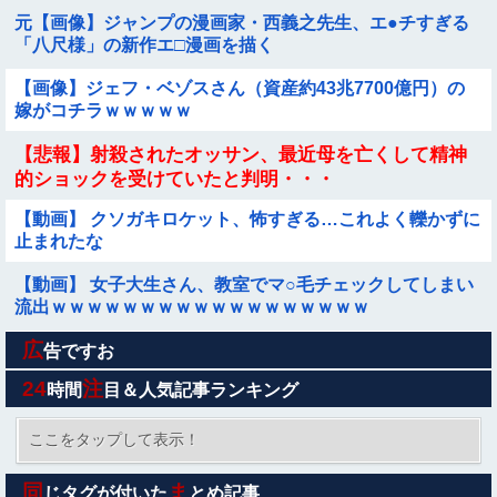
わらない。結婚の挨拶にも行かない」私「えっ」
元【画像】ジャンプの漫画家・西義之先生、エ●チすぎる
「八尺様」の新作エ□漫画を描く
【画像】ジェフ・ベゾスさん（資産約43兆7700億円）の
嫁がコチラｗｗｗｗｗ
【悲報】射殺されたオッサン、最近母を亡くして精神
的ショックを受けていたと判明・・・
【動画】 クソガキロケット、怖すぎる…これよく轢かずに
止まれたな
【動画】 女子大生さん、教室でマ○毛チェックしてしまい
流出ｗｗｗｗｗｗｗｗｗｗｗｗｗｗｗｗｗｗ
広
清水アキラの息子・清水良太郎さん死去で、落語家・柳家
告ですお
小はだが「いじめ」「暴行」被害告発
24
注
時間
目＆人気記事ランキング
週間少年ジャンプのグッズ(43億円分)を注文してキャンセ
ルした32歳女が逮捕
ここをタップして表示！
【画像】飯尾夏帆アナ、白いポロシャツから乳房が飛び出
同
ま
じタグが付いた
とめ記事