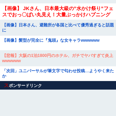
【画像】 JKさん、日本最大級の”水かけ祭り”フェ
スでおっ〇ぱい丸見え！大量ぶっかけハプニング
ｗｗｗ
【画像】日本さん、避難所が各国と比べて優秀過ぎると話題
に
【画像】髪型が完全に『鬼頭』な女キャラwwwwww
【悲報】大阪の1泊1800円のホテル、ガチでヤバすぎて炎上
wwwwww
「次回」ユニバーサルが筆文字で匂わせ投稿…ようやく来た
か
Powered by livedoor 相互RSS
ス
ポンサードリンク