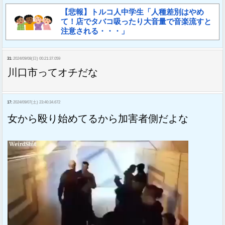
【悲報】トルコ人中学生「人種差別はやめ
て！店でタバコ吸ったり大音量で音楽流すと
注意される・・・」
31:
2024/09/08(日) 00:21:37.059
川口市ってオチだな
17:
2024/09/07(土) 23:40:34.672
女から殴り始めてるから加害者側だよな