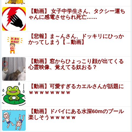
私の好きな日本語がこれだ←「日本は太っ腹だ
な」（海外の反応）他
【動画】 女子中学生さん、タクシー運ち
ゃんに感電させられ死亡……
『少女革命ウテナ』の主人公たちの寮、”あの人”の家がモ
デルだった
【悲報】ま～んさん、ドッキリにひっか
【画像】 どえらい乳のJSが発見される
かってしまう【→動画】
【悲報】Amazon、デザイン改悪か
【動画】窓からひょっこり顔が出てくる
心霊映像、覚えてる奴おる？
【画像】 「マスク美人さん、また我々を欺く」←海外でも
流行りだした結果がこちらw w w w w w w
【動画】可愛すぎるカエルさんが話題に
【速報】熊本イオンモール、爆発の原因は『これ』の可能
ｗｗｗｗｗｗｗｗ
性
【悲報】人気配信者「はっきり言う、ジャングリア沖縄ほ
【動画】ドバイにある水深60mのプール
んとーーーーーーーーにおもんない！！！！」→炎上
楽しそうｗｗｗｗｗ
【朗報】 爆胸の気象予報士さん、NHKから解き放たれる