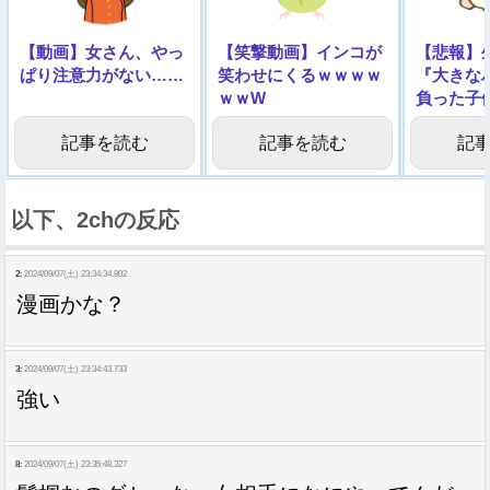
【動画】女さん、やっ
【笑撃動画】インコが
【悲報】
ぱり注意力がない……
笑わせにくるｗｗｗｗ
『大きな
ｗｗW
負った子
像】
記事を読む
記事を読む
記
以下、2chの反応
2:
2024/09/07(土) 23:34:34.802
漫画かな？
3:
2024/09/07(土) 23:34:43.733
強い
8:
2024/09/07(土) 23:35:48.327