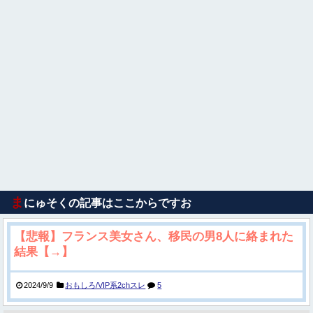
ま
にゅそくの記事はここからですお
【悲報】フランス美女さん、移民の男8人に絡まれた
結果【→】
2024/9/9
おもしろ/VIP系2chスレ
5