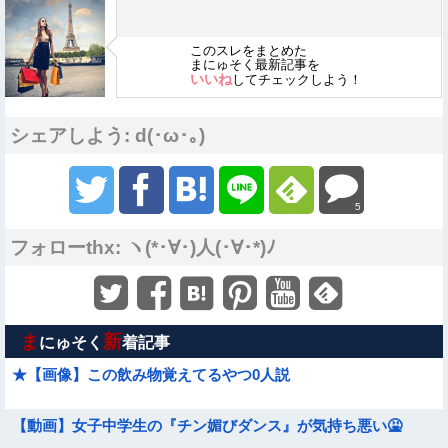
このスレをまとめた
まにゅそく最新記事を
いいね
してチェックしよう！
シェアしよう: d(･ω･｡)
5
フォローthx: ヽ(*･∀･)人(･∀･*)ﾉ
ま
新
にゅそく
着記事
★【画像】この飲み物覚えてるやつ0人説
【動画】女子中学生の『チン媚びダンス』が気持ち悪い🤮