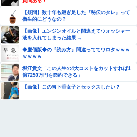
落してしまう。
質問ある？
えなこ×網タイツ×Tバック尻、これで興奮しないヤツはい
【疑問】数十年も継ぎ足した『秘伝のタレ』って
ないだろｗｗ
衛生的にどうなの？
【ウマ娘】昔からの既存キャラにもシナリオの顔アップ演
【画像】エンジンオイルと間違えてウォッシャー
出とか追加してください
液を入れてしまった結果 →
『I"s〈アイズ〉』の桂正和さん、とんでもなくエ●チなパ
◆廉価版◆の『読み方』間違っててワロタｗｗｗ
ンツを描く。これもう芸術だろ
ｗｗｗｗ
【悲報】大阪の1泊1800円のホテル、ガチでヤバすぎて炎
堀江貴文「この人生の4大コストをカットすれば1
上wwwwww
億7250万円を節約できる」
【画像】 JKさん、日本最大級の”水かけ祭り”フェスでお
【画像】この胃下垂女子とセックスしたい？
っ〇ぱい丸見え！大量ぶっかけハプニングｗｗｗ
★【ワートリ】華ちゃんの爪がすっかり治っていればいい
けどね
【悲報】元フジテレビ渡邊渚さん、『地獄』に逆戻りして
しまう・・・・・他
Sponsored Link