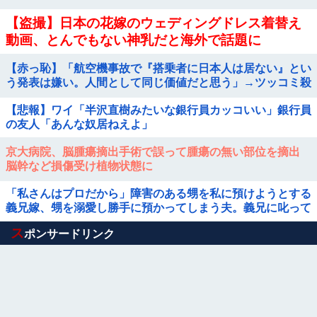
【盗撮】日本の花嫁のウェディングドレス着替え
動画、とんでもない神乳だと海外で話題に
【赤っ恥】「航空機事故で『搭乗者に日本人は居ない』とい
う発表は嫌い。人間として同じ価値だと思う」→ツッコミ殺
到も「自分が気に入らないと思った」と...
【悲報】ワイ「半沢直樹みたいな銀行員カッコいい」銀行員
の友人「あんな奴居ねえよ」
京大病院、脳腫瘍摘出手術で誤って腫瘍の無い部位を摘出
脳幹など損傷受け植物状態に
「私さんはプロだから」障害のある甥を私に預けようとする
義兄嫁、甥を溺愛し勝手に預かってしまう夫。義兄に叱って
もらっても「兄貴より俺になついてるのが面白くないのか
Powered by livedoor 相互RSS
ス
ポンサードリンク
な」だって