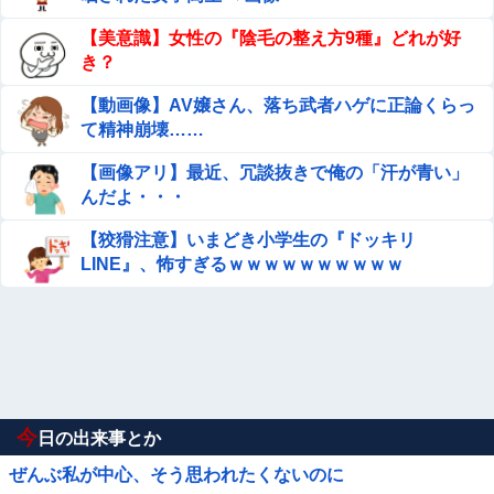
【美意識】女性の『陰毛の整え方9種』どれが好
き？
【動画像】AV嬢さん、落ち武者ハゲに正論くらっ
て精神崩壊……
【画像アリ】最近、冗談抜きで俺の「汗が青い」
んだよ・・・
【狡猾注意】いまどき小学生の『ドッキリ
LINE』、怖すぎるｗｗｗｗｗｗｗｗｗｗ
今
日の出来事とか
ぜんぶ私が中心、そう思われたくないのに