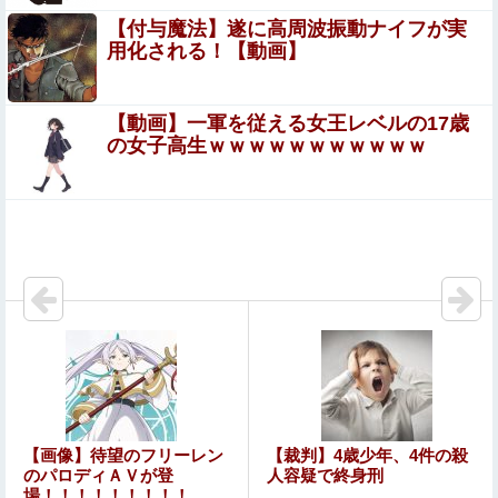
ず任天堂に修正させてしまう
【付与魔法】遂に高周波振動ナイフが実
用化される！【動画】
エロ漫画『黒髪女子をとにかく愛でたい』をrawやhitomi
を使わずに無料で読む方法│青色観測所
【動画】一軍を従える女王レベルの17歳
家系ラーメンって何を楽しむの？
の女子高生ｗｗｗｗｗｗｗｗｗｗｗ
【動画】役満ボディ・岡田紗佳(32)、ダンスで乳が大暴
れ！
【正論】ホリエモン、移民受け入れ反対派にブチギレ→ス
タジオ誰も反論できず沈黙
【悲報】坂口杏里を家に住ませてあげた結果ｗｗｗｗ
【画像】閉店間際の回転ずし、ネタの量がバグってると話
題にｗｗｗｗｗ
【画像】TWICE・モモ(30)、またしてもエチエチボデーを
【画像】待望のフリーレン
【裁判】4歳少年、4件の殺
披露wwwwwwwwww
のパロディＡＶが登
人容疑で終身刑
場！！！！！！！！！