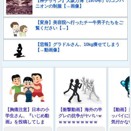
【神デザイン】大阪万博（1970年）のコンパ
ニオンの制服【→画像】
【変身】美容院へ行ったチー牛男子たちをご
覧ください【→】
【悲報】グラドルさん、10kg痩せてしまう
【→動画像】
【胸痛注意】日本の小
【衝撃動画】海外の半
【動画】
学生さん、『いじめ動
グレの抗争がヤバいｗ
ッパイに
画』を投稿してしま
ｗｗｗｗｗｗｗｗｗ
気付かな
う……