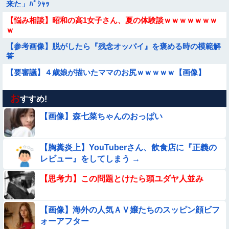
来た」ﾊﾟｼｬｯ
【悩み相談】昭和の高1女子さん、夏の体験談ｗｗｗｗｗｗｗ
ｗ
【参考画像】脱がしたら『残念オッパイ』を褒める時の模範解
答
【要審議】４歳娘が描いたママのお尻ｗｗｗｗｗ【画像】
お
【動画像】女の子「ウエスト？・・・60㎝だよ！」
すすめ!
【画像】森七菜ちゃんのおっぱい
【動画】白人「日本で一番美味い食べ物はこれな、試してみ
ろ！飛ぶぞ」
【胸糞炎上】YouTuberさん、飲食店に『正義の
【動画】町の中華料理屋さん、娘の採用で人気店になってしま
レビュー』をしてしまう →
う
★★同格のように語られてるけど実際は『雲泥の差』があるも
【思考力】この問題とけたら頭ユダヤ人並み
のと言えば？
【動画】南米系のデカパイぽっちゃり女さん、配信がヱ口すぎ
【画像】海外の人気ＡＶ嬢たちのスッピン顔ビフ
ｗｗｗｗｗｗｗ
ォーアフター
★★昨晩、久しぶりに嫁とセックスしたんだが・・・