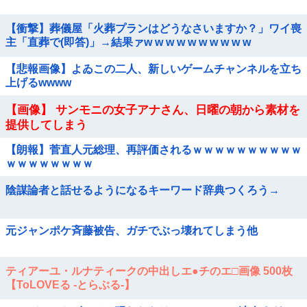
【衝撃】葬儀屋「火葬プランはどうなさいますか？」ワイ喪
主「直葬で(即答)」→結果ァw w w w w w w w w w
【悲報画像】よゐこの二人、新しいゲームチャンネルを立ち
上げるwwww
【画像】 サンモニの女子アナさん、日曜の朝から素材を
提供してしまう
【朗報】菅直人元総理、再評価されるｗｗｗｗｗｗｗｗｗｗ
ｗｗｗｗｗｗｗｗ
陰謀論者と話せるようになるキーワード辞典つくろう→
元ジャンポケ斉藤被告、ガチでぶっ壊れてしまう他
ティアーユ・ルナティークの中出しエ●チのエ□画像 500枚
【ToLOVEる -とらぶる-】