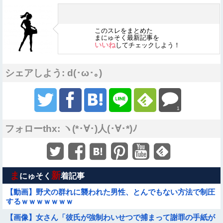
このスレをまとめた
まにゅそく最新記事を
いいね
してチェックしよう！
シェアしよう: d(･ω･｡)
1
フォローthx: ヽ(*･∀･)人(･∀･*)ﾉ
ま
新
にゅそく
着記事
【動画】野犬の群れに襲われた男性、とんでもない方法で制圧
するｗｗｗｗｗｗｗ
【画像】女さん「彼氏が強制わいせつで捕まって謝罪の手紙が