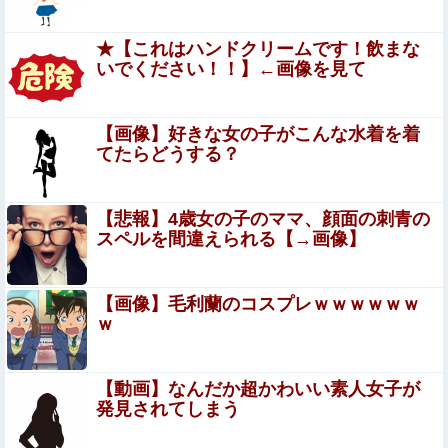
【艦これ】装甲破砕の意義って
★【これはハンドクリームです！飲まな
いでください！！】←画像を見て
【朗報】本田望結、久しぶりにセクシー投稿！やっぱりお
胸がでかかった！
【画像】好きな女の子がこんな水着を着
国家予算が枯渇したロシアが山賊の真似事を開始、金銀貴
てたらどうする？
金属じゃなくて自動車とかってところがリアリティありす
ぎる……
【珍事】サッカーの試合が原因で交通事故が起きてしま
【悲報】4歳女の子のママ、顔面の刺青の
う。
スペルを間違えられる【→画像】
【画像】北朝鮮のビアガール、エッッッッッッッッッッッ
ッッッッッッ！
【画像】毛利蘭のコスプレｗｗｗｗｗｗ
ティアーユ・ルナティークの中出しエ●チのエ□画像 500枚
ｗ
【ToLOVEる -とらぶる-】
【放送事故】フジテレビ、女子大生を大量投入して闇深エ
【動画】なんだか超かわいい素人女子が
ロ番組ｗｗｗｗ
発見されてしまう
【悲報】任天堂キッズさん、「Aボタン長押し」に気づか