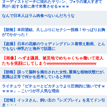
ヌーディストビーチに現れたヤリ○ン、フ●ラの達人すぎて
男が○起する前に身寸米青させるｗｗｗ
なんで日本人はラム肉食べないんだろうな
【朗報】本田望結、久しぶりにセクシー投稿！やっぱりお胸
がでかかった！
【盗撮】日本の花嫁のウェディングドレス着替え動画、とん
でもない神乳だと海外で話題に
【画像】へずま議員、被災地でめちゃくちゃ働いて老人
たちを笑顔にしてしまうwwwwwwwwwwwwwwww
【朗報】誤って脳幹を摘出された女性､重篤な植物状態だが､
意識は正常で何かを思考していると判明
ライチュウ「ピチューとピカチュウより圧倒的に強いですｗ
ｗｗｗ」←こいつが不人気な理由
【悲報】イッヌさん、飼い主の『レズプレイ』を見てドン引
き・・・