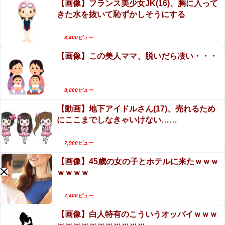
【画像】フランス美少女JK(16)、胸に入って
立ちんぼを買うもキモすぎてヤらせてもらえなかった男、
～』をrawやhitomiを使わずに無料で読む方法│月
代わりの足コキでまさかの大量身寸米青ｗｗｗ
きた水を抜いて恥ずかしそうにする
の負け犬
女優・武田玲奈、水着封印したはずがさっそく解
【悲報】ヤニねこで抜けるキャラ、74%が一致してしまう
禁ｗｗやっぱり最高だったぞ！！
8,400ビュー
ｗｗｗｗｗ
【画像】この美人ママ、脱いだら凄い・・・
エロ漫画『黒髪女子をとにかく愛でたい』をraw
【動画】 素人ボインJKさん、水着で爆乳を見せつけてし
やhitomiを使わずに無料で読む方法│青色観測所
まうｗｗｗwｗｗｗｗｗｗｗｗ❤
【閲覧注意】アホすぎるインド人、ライフルの銃
8,000ビュー
【ウマ娘】イリテツに対するエアプ疑惑…先月何も言
口を覗いてしまう・・・・・（動画あり）
ってなかったのに今月急にスピ3言い出したのが怪しい
【動画】地下アイドルさん(17)、売れるため
よな。
にここまでしなきゃいけない……
【悲報】楽天モバイルさんww9月末に人権を失う模様
wwwww
7,900ビュー
【画像】45歳の女の子とホテルに来たｗｗｗ
ｗｗｗｗ
Powered by livedoor 相互RSS
7,400ビュー
【画像】白人特有のこういうオッパイｗｗｗ