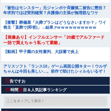
「被告はモンスター」元ジャンポケ斉藤慎二被告に懲役７
年求刑でほぼ実刑確実？弁護側の主張が無理筋なワケ
【衝撃】葬儀屋「火葬プランはどうなさいますか？」ワイ
喪主「直葬で(即答)」→結果ァw w w w w w w w w w
【画像あり】インフルエンサー「20歳でアルファード
一括で買えちゃう私って素敵」
【動画】甲子園の女性審判、大誤審で炎上
アリスソフト「ランス10」ゲーム画面公開キター！ウルザ
ちゃんは今回も美しい…。前作で助けたシィルもいるぞ！
広
京大病院、脳腫瘍摘出手術で誤って腫瘍の無い部位を摘
告ですお
出 脳幹など損傷受け植物状態に
24
注
時間
目＆人気記事ランキング
カープ渡邉悠斗、1号ホームラン！中日宮内から今季初本
塁打！仲田侑仁タイムリー＆マルチ他
ここをタップして表示！
【悲報】ワイ「半沢直樹みたいな銀行員カッコいい」銀行