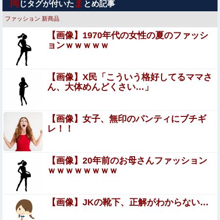
同
ま
じタグが付いた
とめ記事
員の友人「あんな奴居ねえよ」
ファッション
新商品
ストーカーに狙われた女子高生が悲惨…絶対に避けられな
【画像】1970年代の女性の夏のファッシ
い中出しレ●プGIF画像
ョンｗｗｗｗｗ
元ジャンポケ斉藤被告、ガチでぶっ壊れてしまう他
【画像】X民「こういう格好してるママさ
元いいとも青年隊、中居正広の”素顔”を暴露
ん、大体めんどくさい…」
【悲報】消費税減税に反対している自民党議員9人が判
【画像】女子、無印のパンティにブチギ
明ｗｗｗｗｗｗ
レ！！
Amazon「マンガ毎週末セール（50%還元）」アツいスポ
ーツマンガ祭り最終日到来！！！【
【画像】20年前のお母さんファッション
ｗｗｗｗｗｗｗｗ
【朗報】菅直人元総理、再評価されるｗｗｗｗｗｗｗｗｗ
ｗｗｗｗｗｗｗｗｗ
【驚愕】 挿入した瞬間「あっ失敗したな」ってなるま○こ
【画像】JKの靴下、正解がわからない…
ｗｗｗｗｗｗｗｗｗｗｗｗｗｗｗｗ