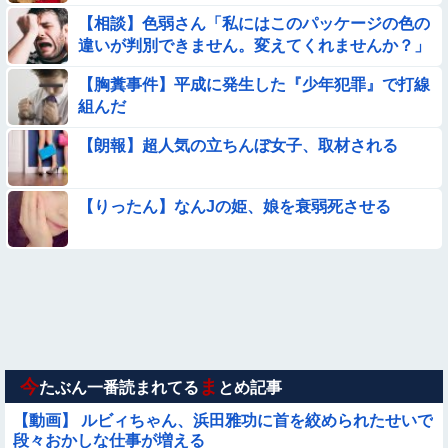
【相談】色弱さん「私にはこのパッケージの色の
違いが判別できません。変えてくれませんか？」
★★水着姿を見た彼氏が「核兵器並みのボディだね」って褒め
てくれた(´；ω；｀)
【胸糞事件】平成に発生した『少年犯罪』で打線
【朗報】メンヘラ女の子、可愛すぎると話題にｗｗｗｗｗｗｗ
組んだ
ｗｗｗｗ
【朗報】超人気の立ちんぼ女子、取材される
◉★日本の結婚式のこのルール 外国人は笑うらしいな
【動画あり】ボーイッシュ美少女「どうしたん？おっぱい揉
【りったん】なんJの姫、娘を衰弱死させる
む？❤」
【悲報】イッヌさん、飼い主の『レズプレイ』を見てドン引
き・・・
【悲報】昭和世代さん、「1時間弱」は1時間に満たない、「1
時間強」は1時間＋αだと思ってる😭
【動画】ピザ屋のバイト女、クッソせこい『ツマミ食い』をし
て炎上
今
ま
たぶん一番読まれてる
とめ記事
【動画】 ルビィちゃん、浜田雅功に首を絞められたせいで
段々おかしな仕事が増える