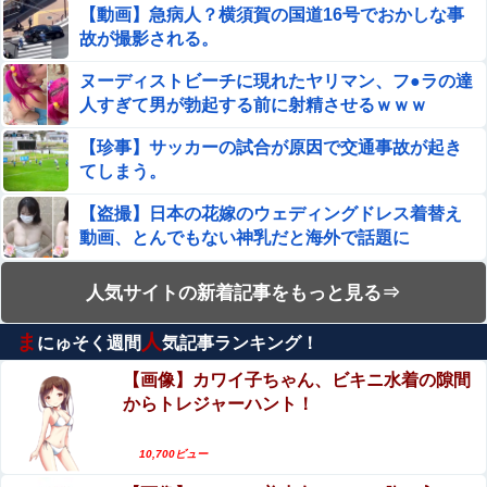
（※画像あり）
【動画】急病人？横須賀の国道16号でおかしな事
故が撮影される。
パンツまる見えになった浴衣女子がエ□過ぎ…エ●チなハプ
ニングを撮った街撮りエ□画像
ヌーディストビーチに現れたヤリマン、フ●ラの達
人すぎて男が勃起する前に射精させるｗｗｗ
ヌーディストビーチに現れたヤリマン、フ●ラの達人すぎ
て男が勃起する前に射精させるｗｗｗ
【珍事】サッカーの試合が原因で交通事故が起き
てしまう。
【画像】へずま議員、被災地でめちゃくちゃ働いて老人た
ちを笑顔にしてしまうwwwwwwwwwwwwwwww
【盗撮】日本の花嫁のウェディングドレス着替え
動画、とんでもない神乳だと海外で話題に
【閲覧注意】アホすぎるインド人、ライフルの銃口を覗い
てしまう・・・・・（動画あり）
女子プロレスラーさん、地上波番組で胸元ぱっく
人気サイトの新着記事をもっと見る⇒
【速報】赤旗配達中の共産党市議７８歳のじいさん、左に
り・・・（※画像あり）
寄りすぎたか車で民家当て逃げ他
ま
人
にゅそく週間
気記事ランキング！
【群馬】デカいNinja乗りさん、後方確認しない軽
【日向坂46】運動神経良い人と悪い人の対比をご覧くださ
四に当てられてしまう。
【画像】カワイ子ちゃん、ビキニ水着の隙間
い…
からトレジャーハント！
エロ漫画『乳首集中痴○』をrawやhitomiを使わず
【朗報】誤って脳幹を摘出された女性､重篤な植物状態だ
に無料で読む方法│おすしOG
が､意識は正常で何かを思考していると判明
10,700ビュー
エロ漫画『のの香とこーちゃん～ち〇ち〇こわい