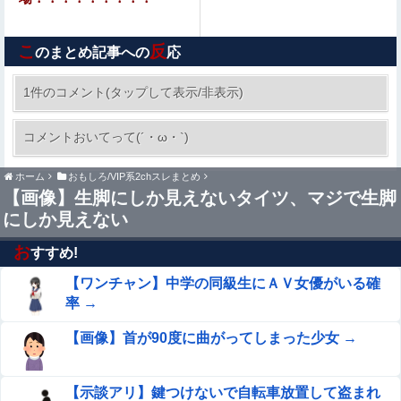
隣に住んでる義弟嫁が私に張り合いたがる。「海外どこ行
った？」と聞いては私が行ってないところへ行き「幼稚園
こ
反
どこに入れる？習い事は？」と根掘り葉掘り
のまとめ記事への
応
半年ほど話してた女性店員が最低限の業務会話しか返して
くれなくなった。週3でレジに通ったせいで嫌われた？距
1件のコメント(タップして表示/非表示)
離を置けば挽回できる？
【日向坂46】 運動神経良い人と悪い人の対比を
コメントおいてって(´・ω・`)
ご覧ください…
ホーム
おもしろ/VIP系2chスレまとめ
【速報】青葉坂46、完全新規の姉妹グループか
【画像】生脚にしか見えないタイツ、マジで生脚
にしか見えない
【画像】 サンモニの女子アナさん、日曜の朝から素材を提
供してしまう
お
すすめ!
【ワンチャン】中学の同級生にＡＶ女優がいる確
【盗撮】日本の花嫁のウェディングドレス着替え動画、と
んでもない神乳だと海外で話題に
率 →
ヌーディストビーチに現れたヤリマン、フ●ラの達人すぎ
【画像】首が90度に曲がってしまった少女 →
て男が勃起する前に射精させるｗｗｗ
【画像】 美少女「女性の皆さんへ。パンツを履かずに
【示談アリ】鍵つけないで自転車放置して盗まれ