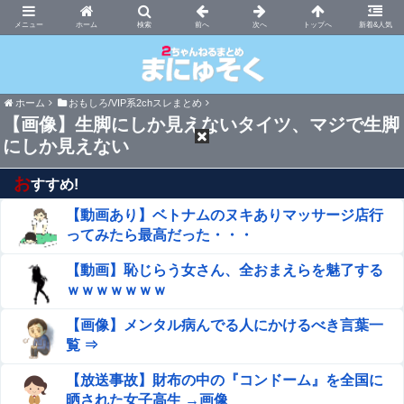
まにゅそく 2chまとめニュース速報VIP
ホーム
新着&人気
ホーム
おもしろ/VIP系2chスレまとめ
【画像】生脚にしか見えないタイツ、マジで生脚
にしか見えない
お
すすめ!
【動画あり】ベトナムのヌキありマッサージ店行
ってみたら最高だった・・・
【動画】恥じらう女さん、全おまえらを魅了する
ｗｗｗｗｗｗｗ
【画像】メンタル病んでる人にかけるべき言葉一
覧 ⇒
【放送事故】財布の中の『コンドーム』を全国に
晒された女子高生 →画像