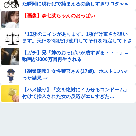
を履いてみてください」
た瞬間に現行犯で捕まえるの楽しすぎワロタｗｗ
ｗｗ
【発見】 発達っぽい奴の共通点って『立場を理解できな
【画像】森七菜ちゃんのおっぱい
い』だよな
【悲報】嫁と不倫相手の旦那に浮気がバレたら『400万』
『13枚のコインがあります。1枚だけ重さが違い
請求された結果がコレｗｗｗｗ
ます。天秤を3回だけ使用してそれを特定して下さ
い。』
【赤っ恥】「航空機事故で『搭乗者に日本人は居ない』と
【ガチ】兄「妹のおっぱいが凄すぎる・・・」←
いう発表は嫌い。人間として同じ価値だと思う」→ツッコ
動画が1000万回再生される
ミ殺到も「自分が気に入らないと思った」と...
【愕然】念願の彼女できたんだけど・・・・・・とんでも
【副業朗報】女性警官さん(27歳)、ホストにハマ
ない素性が見えてきた・・・・・・
った結果 ⇒
さんま「どこでもドア？あれ不便やで」他
【ハメ撮り】「女を絶対にイカせるコンドーム」
付けて挿入された女の反応がエロすぎた…
【AKB48】アカペラアイソレチャレンジの、こさきちゃ
ん可愛すぎるだろ！！【近藤沙樹】
【悲報】取引先専務「Aを20個注文する」 ぼく「いつも
1～2個しか使わないけど本当に20であってる？」 取専
「あってる」→結果『こう』なったんだがコレワイが悪い