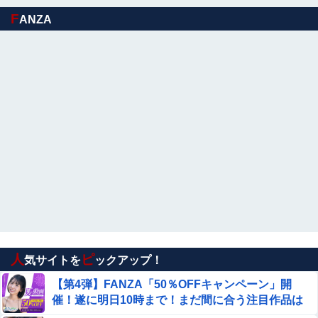
【悲報】イッヌさん、飼い主の『レズプレイ』を見てドン
んか？？？？？？？？
F
ANZA
引き・・・
【速報】バスローブ姿の秋田県幹部職員による記者会見問
題、ラブホテルからの参加だと特定「体調が優れなかった
ため...」とは何だったのか
【盗撮】日本の花嫁のウェディングドレス着替え動画、と
んでもない神乳だと海外で話題に
さんま「どこでもドア？あれ不便やで」
【画像】 こちら、１８歳のロシア人女性です！
【衝撃】34歳ニート、『エロ漫画』で人生逆転
人
ピ
気サイトを
ックアップ！
数年前に私が旅行先で落とした財布の中身が何年も経って
から別の旅行先で私自身によって拾われた
【第4弾】FANZA「50％OFFキャンペーン」開
催！遂に明日10時まで！まだ間に合う注目作品は
女子プロレスラーさん、地上波番組で胸元ぱっくり・・・
こちら！！！