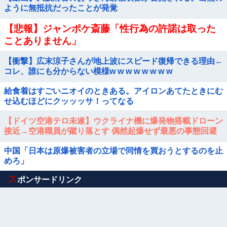
ように無抵抗だったことが発覚
【悲報】ジャンポケ斎藤「性行為の許諾は取った
ことありません」
【衝撃】広末涼子さんが地上波にスピード復帰できる理由←
コレ、誰にも分からない模様w w w w w w w w
給食着はすごいニオイのときある。アイロンあてたときにむ
せ込むほどにクッッッサ！ってなる
【ドイツ空港テロ未遂】ウクライナ機に爆発物搭載ドローン
接近→空港職員が蹴り落とす 偶然起爆せず最悪の事態回避
「高性能C4搭載していた」他
中国「日本は原爆被害者の立場で同情を買おうとするのを止
めろ」
Powered by livedoor 相互RSS
ス
ポンサードリンク