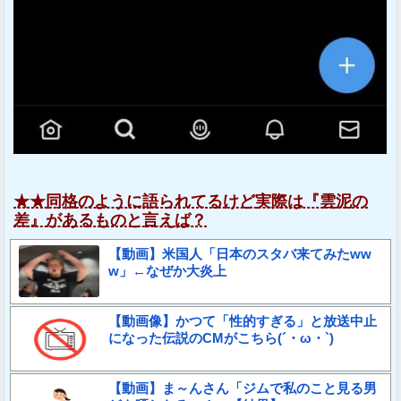
★★同格のように語られてるけど実際は『雲泥の
差』があるものと言えば？
【動画】米国人「日本のスタバ来てみたww
w」←なぜか大炎上
【動画像】かつて「性的すぎる」と放送中止
になった伝説のCMがこちら(´・ω・`)
【動画】ま～んさん「ジムで私のこと見る男