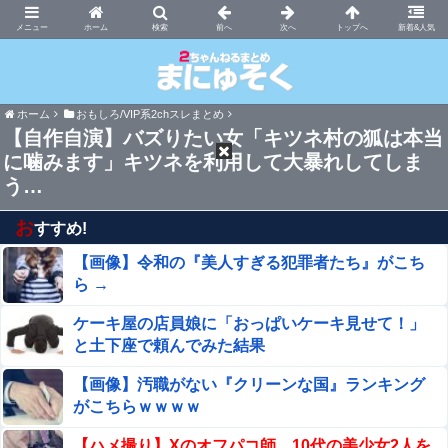
まにゅそく 2chまとめニュース速報VIP
ホーム
新着&人気
ホーム
おもしろ/VIP系2chスレまとめ
【自作自演】バズりたい女「キツネ村の狐は本当
に噛みます」キツネを利用して大暴れしてしま
う…
お
すすめ!
【画像】令和の『美人すぎる犯罪者たち』がこち
ら →
ケーキ屋の店員娘に「おっぱいケーキ見せて！」
と土下座で頼んでみた結果
【画像】汚職がない『クリーンな国』ランキング
がこちらｗｗｗｗ
【ハメ撮り】Xのオフパコ師、10代の美少女2人を