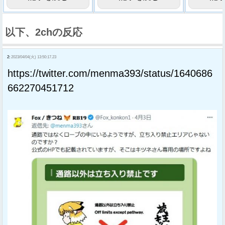
以下、2chの反応
2:
2023/04/04(火) 13:50:17.23
https://twitter.com/menma393/status/1640686
662270451712