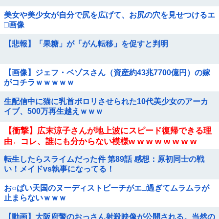
美女や美少女が自分で尻を広げて、お尻の穴を見せつけるエ
□画像
【悲報】「果糖」が「がん転移」を促すと判明
【画像】ジェフ・ベゾスさん（資産約43兆7700億円）の嫁
がコチラｗｗｗｗｗ
生配信中に猫に乳首ポロリさせられた10代美少女のアーカ
イブ、500万再生越えｗｗｗ
【衝撃】広末涼子さんが地上波にスピード復帰できる理
由←コレ、誰にも分からない模様w w w w w w w w
転生したらスライムだった件 第89話 感想：原初同士の戦
い！メイドvs執事になってる！
お○ぱい天国のヌーディストビーチがエ□過ぎてムラムラが
止まらないｗｗｗ
【動画】大阪府警のおっさん射殺映像が公開される。当然の