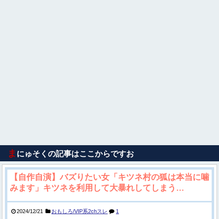
ま
にゅそくの記事はここからですお
【自作自演】バズりたい女「キツネ村の狐は本当に噛
みます」キツネを利用して大暴れしてしまう…
2024/12/21
おもしろ/VIP系2chスレ
1