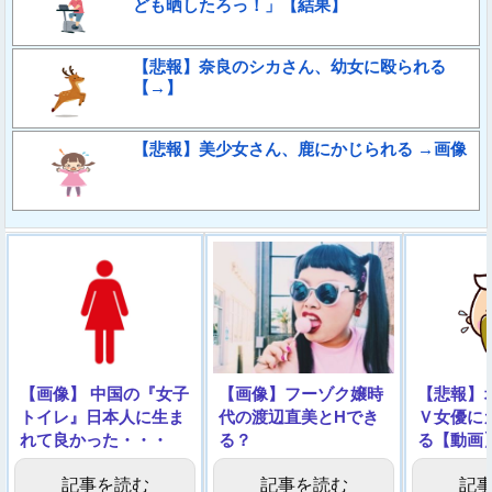
ども晒したろっ！」【結果】
【悲報】奈良のシカさん、幼女に殴られる
【→】
【悲報】美少女さん、鹿にかじられる →画像
【画像】 中国の『女子
【画像】フーゾク嬢時
【悲報】
トイレ』日本人に生ま
代の渡辺直美とHでき
Ｖ女優に
れて良かった・・・
る？
る【動画
記事を読む
記事を読む
記