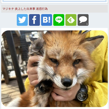
マジキチ
炎上した出来事
迷惑行為
1