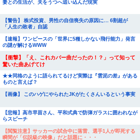
妻との生活が、夫をうつへ追い込んだ現実
【警告】 株式投資、男性の自信喪失の原因に… 6割超が
「人生の敗者」自認
【速報】ワンピースの「世界に5種しかない飛行能力」発言
の謎が解けるWWW
【衝撃】「え、これカバー曲だったの！？」って知って
驚いた曲あげてけ
★★同格のように語られてるけど実際は『雲泥の差』がある
ものと言えば？
【画像】 このハゲにやられたJKがたくさんいるという事実
【悲報】高市早苗さん、平和式典で防弾ガラスに囲われなが
らスピーチ
【閲覧注意】サッカーの試合中に落雷、選手1人が即死する
瞬間が「伝説級の映像」だと話題に・・・