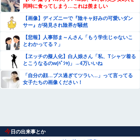
同時に食ってしまう…これは羨ましい
【画像】ディズニーで『陰キャ好みの可愛いダン
サー』が発見され陰界が騒然
【悲報】人事部ま～んさん「もう学生じゃないこ
とわかってる？」
【ヱッチの擬人化】白人娘さん「私、Tシャツ着る
とこうなるのw(ﾊﾟｼｬ)」→4万いいね
「自分の顔…ブス過ぎてツラい…」って言ってる
女子たちの画像ください！
今
日の出来事とか