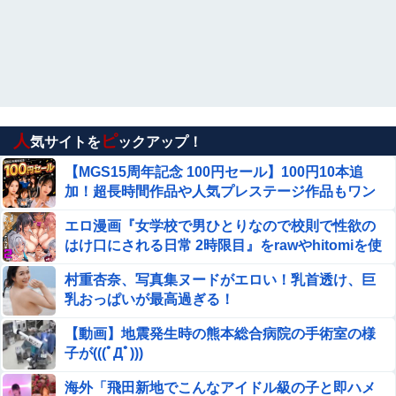
★【ワートリ】今月第262話「遠征選抜試験Ⅱ⑤」【最新
話コメント用】
【悲報】台風13号の進路予想がおかしい 直角に曲がって
九州上陸の可能性
【悲報】日本車の原価、たったの30〜90万円と判明ｗｗｗ
人
ピ
気サイトを
ックアップ！
ｗｗｗｗｗｗｗｗ
【MGS15周年記念 100円セール】100円10本追
英国人「獲得してくれ」上田綺世、ブライトン移籍が浮
加！超長時間作品や人気プレステージ作品もワン
上！三笘薫との日本代表ホットライン実現!?現地サポ大興
コイン継続中！
奮！「勘弁してくれ」と危惧される懸念点とは!?【海外の
エロ漫画『女学校で男ひとりなので校則で性欲の
【私はあなたの味方】 交際歴ゼロの同級生宅に
反応】
はけ口にされる日常 2時限目』をrawやhitomiを使
唐揚げや文庫本を20回以上届けた24歳女を逮捕
わずに無料で読む方法│クレスタ
村重杏奈、写真集ヌードがエロい！乳首透け、巨
【ウマ娘】トレーナーに家に帰って電気つけたらステ
乳おっぱいが最高過ぎる！
ィルトレさんが立ってるだけで普通に怖い」説を検証
するケイちゃん
【動画】地震発生時の熊本総合病院の手術室の様
【速報】共産党「これは酷い…京都市でマイナンバーカー
子が(((ﾟДﾟ)))
ドを持たない29万人がポイント給付事業から排除された」
海外「飛田新地でこんなアイドル級の子と即ハメ
『I"s〈アイズ〉』の桂正和さん、とんでもなくエ●チなパ