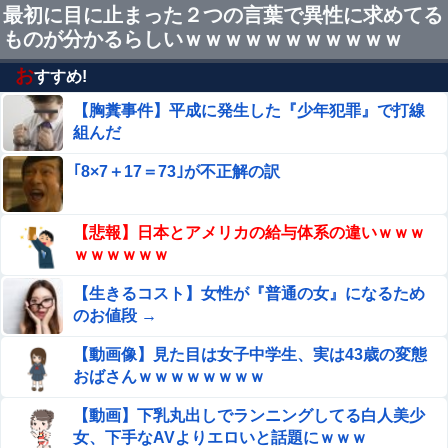
最初に目に止まった２つの言葉で異性に求めてる
息子のオ●ニーを発見したワイの嫁、全ての対応を間違え
ものが分かるらしいｗｗｗｗｗｗｗｗｗｗｗ
てしまう…
お
すすめ!
ボクシング元世界王者・薬師寺保栄被告 養子縁組届を偽
造して提出した罪認める
【胸糞事件】平成に発生した『少年犯罪』で打線
組んだ
【ホリミヤ】 吉川由紀ちゃんとハメ撮りえ●ち♥
｢8×7＋17＝73｣が不正解の訳
【画像】田中みな実さん、妊娠中とは思えないヒール姿で
【悲報】日本とアメリカの給与体系の違いｗｗｗ
登場してしまう他
ｗｗｗｗｗｗ
【日向坂46】 公式からの注意喚起、ヤフートップに掲載
される
【生きるコスト】女性が『普通の女』になるため
のお値段 →
【速報】 専門家「イオンモール熊本の爆心地に”こんなも
の”があったんだけど…」
【動画像】見た目は女子中学生、実は43歳の変態
おばさんｗｗｗｗｗｗｗｗ
同窓会でいじめっ子が話を美化し「俺のおかげで社会で耐
えられる体ができたろw」と調子に乗る←武道で体を鍛え
【動画】下乳丸出しでランニングしてる白人美少
た元被害者に詰め寄られて顔面蒼白で平謝りｗｗｗ
女、下手なAVよりエロいと話題にｗｗｗ