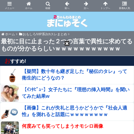
まにゅそく 2chまとめニュース速報VIP
ホーム
新着&人気
ホーム
おもしろ/VIP系2chスレまとめ
最初に目に止まった２つの言葉で異性に求めてる
ものが分かるらしいｗｗｗｗｗｗｗｗｗｗｗ
お
すすめ!
【疑問】数十年も継ぎ足した『秘伝のタレ』って
衛生的にどうなの？
【ｲﾝﾀﾋﾞｭｰ】女子たちに『理想の挿入時間』を聞い
てみた結果w
【画像】これが失礼と思うかどうかで『社会人適
性』を測れると話題にｗｗｗｗｗｗｗｗ
何度みても笑ってしまうオモシロ画像