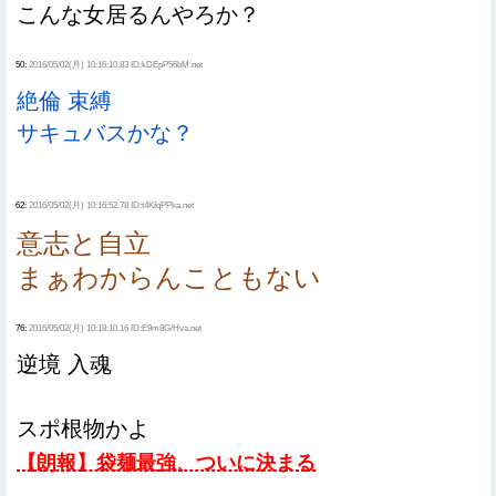
こんな女居るんやろか？
50:
2016/05/02(月) 10:16:10.83 ID:kDEpP56bM.net
絶倫 束縛
サキュバスかな？
62:
2016/05/02(月) 10:16:52.78 ID:t4KfqPPka.net
意志と自立
まぁわからんこともない
76:
2016/05/02(月) 10:18:10.16 ID:E9m8G/Hva.net
逆境 入魂
スポ根物かよ
【朗報】袋麺最強、ついに決まる