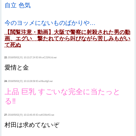
自立 色気
今のヨッメにないものばかりや…
【閲覧注意・動画】大阪で警察に射殺された男の動
画、エグい 撃たれてから叫びながら苦しみもがい
て死ぬ
22:
2016/05/02(月) 10:13:27.24 ID:WcnC21NUd.net
愛情と金
24:
2016/05/02(月) 10:13:28.58 ID:eV8sztfg0.net
上品 巨乳 すごいな完全に当たっと
る‼
27:
2016/05/02(月) 10:13:40.45 ID:noKG5fzK0.net
村田は求めてないぞ