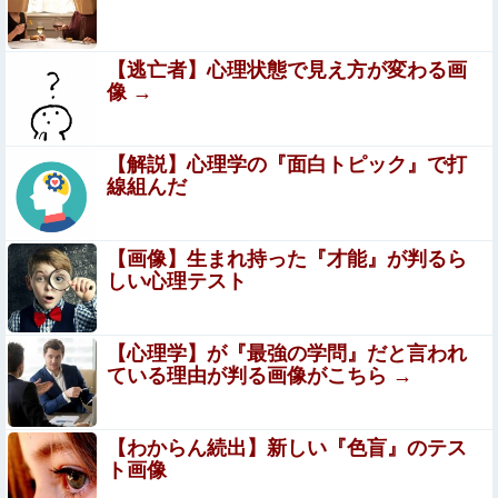
【画像】スト6に彗星の如く現れたフィリピン人
キャラが可愛すぎると話題に！
【逃亡者】心理状態で見え方が変わる画
像 →
【画像】 真夏日のプール、ガチで最高すぎｗｗｗｗｗｗｗ
ｗｗｗ
【解説】心理学の『面白トピック』で打
【悲報】GTA6の新トレーラー、ネトフリ独占(6時間先行)
線組んだ
ｗｗｗ
【画像】 ジオン兵「キャノン担いだデブ？近接は無理だろ
【画像】生まれ持った『才能』が判るら
（笑）」→
しい心理テスト
【画像あり】女子高生グラビア、まあまあ良い体つき
【心理学】が『最強の学問』だと言われ
【閲覧注意】お願いだからフェイクであってほしいこの女
ている理由が判る画像がこちら →
児の動画、本物だった…
【画像】絵師「印刷会社にゴミみたい印刷されたから晒す
【わからん続出】新しい『色盲』のテス
わ」→お前がクレーマーだと大炎上
ト画像