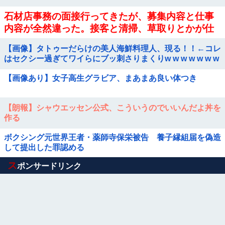
石材店事務の面接行ってきたが、募集内容と仕事
内容が全然違った。接客と清掃、草取りとかが仕
事ｗ
【画像】タトゥーだらけの美人海鮮料理人、現る！！←コレ
はセクシー過ぎてワイらにブッ刺さりまくりw w w w w w w
w w
【画像あり】女子高生グラビア、まあまあ良い体つき
【朗報】シャウエッセン公式、こういうのでいいんだよ丼を
作る
ボクシング元世界王者・薬師寺保栄被告 養子縁組届を偽造
して提出した罪認める
Powered by livedoor 相互RSS
ス
ポンサードリンク