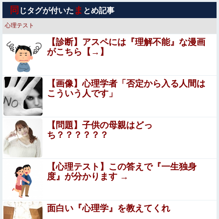
【閲覧注意】お願いだからフェイクであってほしいこの女
同
ま
じタグが付いた
とめ記事
児の動画、本物だった…
心理テスト
女さん、ワンピースグッズを大量注文→全キャンセルで逮
【診断】アスペには『理解不能』な漫画
捕ｗｗｗ
がこちら【→】
山手線にベビーカーを乗せた母親を庇う某政治家、「お
前、船橋駅にサリンを撒くと予告した奴……」と周囲をド
ン引きさせ……
【画像】心理学者「否定から入る人間は
【驚愕】嫁ニーで救急車騒ぎ！その悲惨な結末がこれｗｗ
こういう人です」
ｗ
田村真佑『私のDカップをもっと知って』←これ
【問題】子供の母親はどっ
ち？？？？？？
村重杏奈、写真集ヌードがエロい！乳首透け、巨乳おっぱ
いが最高過ぎる！
【心理テスト】この答えで『一生独身
度』が分かります →
【朗報】シャウエッセン公式、こういうのでいいんだよ丼
を作る
七咲逢と援交生ハメ交渉♥️????♥️????♥️
面白い『心理学』を教えてくれ