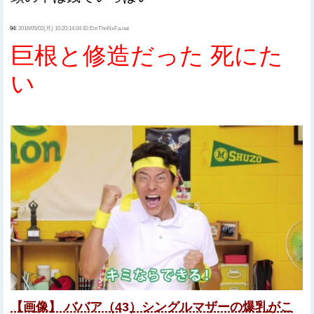
94:
2016/05/02(月) 10:20:14.04 ID:EmThnNxFa.net
巨根と修造だった 死にた
い
【画像】 ババア（43）シングルマザーの爆乳がこ