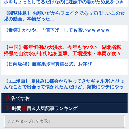
ホをちょっとしてるだけなのに妊娠中の妻がため息をつき
ながら家事をする
【閲覧注意】 お願いだからフェイクであってほしいこの女
児の動画、本物だった…
【爆笑】かつや、「値下げ」しても高いｗｗｗｗｗ
【中国】毎年恒例の大洪水、今年もヤバい 湖北省秭
帰県で山洪水が市街地を直撃、工場浸水・車両が次々
流される
【日向坂46】藤嶌果歩写真集公式、お詫び
【エ□漫画】 夏休みに都会からやってきたギャルJKとひょ
んなことで出会って懐かれたんだけど、頻繁にウチにやっ
て来るようになりある日一線を越え...
広
【速報】ジャンポケ斉藤の被害女性「バウムクーヘン売っ
告ですお
たりTikTokライブしててムカついたから示談しなかった」
24
注
時間
目＆人気記事ランキング
ついに国産ヒューマノイド登場、人手不足深刻化の医療・
製造現場などでの活用想定！他
ここをタップして表示！