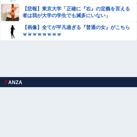
海外「飛田新地でこんなアイドル級の子と即ハメでき
るのかよ」⇒ 晒された無修正動画がコチラ
【悲報】東京大学「正確に『右』の定義を言える
者は我が大学の学生でも滅多にいない」
【画像】 北海道、推定300kgのヒグマ登場ｗｗｗｗｗｗｗ
ｗｗｗｗｗｗｗｗｗｗｗｗｗ
【画像】全てが平凡過ぎる『普通の女』がこちら
ｗｗｗｗｗｗｗｗ
海外「飛田新地でこんなアイドル級の子と即ハメできるの
かよ」⇒ 晒された無修正動画がコチラ
【速報】れいわ新選組さん「いのちの党」に改名ｗｗｗｗ
ｗｗｗｗ
【画像】『To LOVEる』のアクキー、不評だった理由が明
確すぎる
F
ANZA
積水ハウス「地面師に55億円騙し取られた…」ワイ「はえ
ーかわいそう…会社滅茶苦茶やろなぁ」
【悲報】みい山の作者、自分の過去を消しまくる
吉岡恵麻アナ ノースリーブ！！