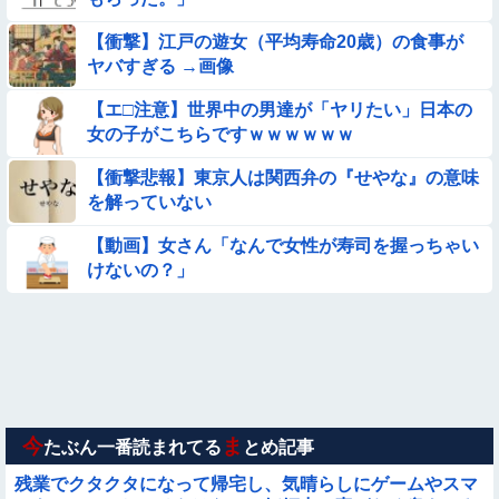
【動画】 女子中学生さん、タクシー運ちゃんに感電させられ死
亡……
【衝撃】江戸の遊女（平均寿命20歳）の食事が
ヤバすぎる →画像
★【画像】この飲み物覚えてるやつ0人説
【エ□注意】世界中の男達が「ヤリたい」日本の
【画像】プールに来てた水着JCたち どの娘を選ぶの？
女の子がこちらですｗｗｗｗｗｗ
【衝撃悲報】東京人は関西弁の『せやな』の意味
【悲報】ま～んさん、ドッキリにひっかかってしまう【→動
を解っていない
画】
【画像】日本のえちえち女性犯罪者ｗｗｗｗｗｗｗ
【動画】女さん「なんで女性が寿司を握っちゃい
けないの？」
【画像】夏のバイクがヤバすぎるｗｗｗｗｗ
【ロマン】世界を動かした暗号ランキング
【動画】広島に落とされた『原子爆弾』の『再現動画』がこち
ら・・・
今
ま
たぶん一番読まれてる
とめ記事
残業でクタクタになって帰宅し、気晴らしにゲームやスマ