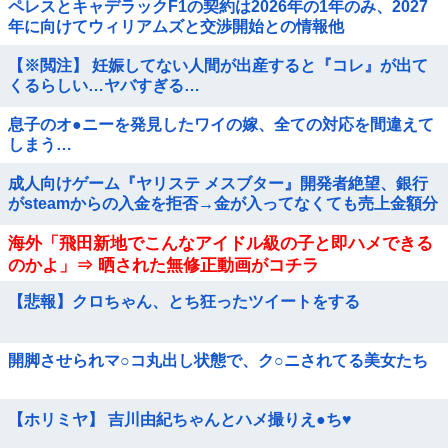
ペレスとキャデラックF1の契約は2026年の1年のみ、2027
年に向けてウィリアムズと交渉開始との情報他
【※閲注】 妊娠してない人間が出産すると『コレ』が出て
くるらしい…ヤバすぎる…
息子のオ●ニーを発見したワイの嫁、全ての対応を間違えて
しまう…
成人向けゲーム『ヤリステ メスブター』開発者絶望、銀行
がsteamからの入金を拒否→金が入ってなくても売上金額分
の納税義務あり
海外「飛田新地でこんなアイドル級の子と即ハメできる
のかよ」⇒ 晒された無修正動画がコチラ
【悲報】クロちゃん、とち狂ったツイートをする
開脚させられマ○コ丸出し状態で、ク○ニされてる美女たち
【ホリミヤ】 吉川由紀ちゃんとハメ撮りえ●ち♥