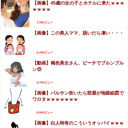
【画像】45歳の女の子とホテルに来たｗｗｗ
「キム兄」こと木村祐一さん、誰だか分からないくらい激
ｗｗｗｗ
変してしまう・・・他
エロ漫画『怪物の寵愛』をrawやhitomiを使わずに無料で
7,300ビュー
読む方法│揚げ三昧
【画像】この美人ママ、脱いだら凄い・・・
【動画】地震発生時の熊本総合病院の手術室の様子が(((ﾟ
Дﾟ)))
6,200ビュー
【閲覧注意】ENHYPEN・NI-KIファン「みなちゃん」
【動画】褐色美女さん、ビーチでブルンブル
（キャバ嬢・MINA）自殺動画
ン😍
【悲報】ハンターハンター連載再開の様子、全くないｗｗ
ｗｗｗｗｗｗｗｗｗｗｗ
5,700ビュー
【画像】バルサン炊いたら部屋が地獄絵図で
ワロタｗｗｗｗｗｗｗ
Powered by livedoor 相互RSS
4,900ビュー
【画像】白人特有のこういうオッパイｗｗｗ