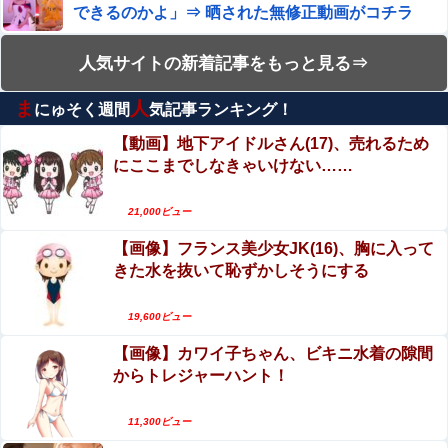
できるのかよ」⇒ 晒された無修正動画がコチラ
ンツを描く。これもう芸術だろ
【閲覧注意】ENHYPEN・NI-KIファン「みなちゃ
【動画】かもしれない運転、限界突破ｗｗｗｗｗｗｗｗｗ
人気サイトの新着記事をもっと見る⇒
ん」（キャバ嬢・MINA）自殺動画
ま
人
にゅそく週間
気記事ランキング！
【動画】両方馬鹿（笑）ミニストップでトラック
【画像】タトゥーだらけの美人海鮮料理人、現る！！←コ
と衝突したドラレコが（ノ∇`）
レはセクシー過ぎてワイらにブッ刺さりまくりw w w w w
【動画】地下アイドルさん(17)、売れるため
w w w w
にここまでしなきゃいけない……
エロ漫画『怪物の寵愛』をrawやhitomiを使わずに
【画像】田中みな実さん、妊娠中とは思えないヒール姿で
登場してしまう
無料で読む方法│揚げ三昧
21,000ビュー
開脚させられマ○コ丸出し状態で、ク○ニされてる美女たち
【動画】野菜売りのおじさんにドローンを特攻さ
【画像】フランス美少女JK(16)、胸に入って
せるおそロシア。
きた水を抜いて恥ずかしそうにする
内田梨瑚受刑者「社会に戻りたいです」
【閲覧注意】お願いだからフェイクであってほし
いこの女児の動画、本物だった…
19,600ビュー
クマが害獣扱いされる風潮にドラマ脚本家が不快感、「何
【画像】カワイ子ちゃん、ビキニ水着の隙間
エロ漫画『陸上部VS百合セックス部』をrawや
度もクマに会ったことがあるけど全然怖くなかった」と主
からトレジャーハント！
hitomiを使わずに無料で読む方法│アウェイ田
張しており……他
めるる似のA●女優 前田美波、妹と勘違いされるｗｗｗ
【動画】メンズエステ嬢さん、大サービスで本番
11,300ビュー
セックスまでしてしまう・・・