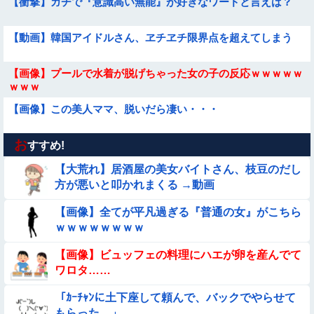
【衝撃】ガチで『意識高い無能』が好きなワードと言えば？
【動画】韓国アイドルさん、ヱチヱチ限界点を超えてしまう
【画像】プールで水着が脱げちゃった女の子の反応ｗｗｗｗｗ
ｗｗｗ
【画像】この美人ママ、脱いだら凄い・・・
お
【動画】女子中学生の『チン媚びダンス』が気持ち悪い🤮
すすめ!
【大荒れ】居酒屋の美女バイトさん、枝豆のだし
【画像】昔の日本人の水着、ゑっちｗｗｗｗｗｗｗ
方が悪いと叩かれまくる →動画
【画像】全てが平凡過ぎる『普通の女』がこちら
【問題】全員受かると話題の『自衛隊』の採用試験がこちら
ｗｗｗｗｗｗｗｗ
【→】
【経済正体】中国の自動車販売量の『水増し方法』がこちらｗ
【画像】ビュッフェの料理にハエが卵を産んでて
ｗｗｗｗｗｗｗ
ワロタ……
【動画】小池栄子似のGカップ女子高生「知らないオジさんに
「ｶｰﾁｬﾝに土下座して頼んで、バックでやらせて
襲われてオッパイ揉まれた」
もらった。」