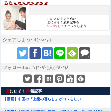
ちらｗｗｗｗｗｗｗｗ
このスレをまとめた
まにゅそく最新記事を
いいね
してチェックしよう！
シェアしよう: d(･ω･｡)
0
フォローthx: ヽ(*･∀･)人(･∀･*)ﾉ
ま
新
にゅそく
着記事
【動画】中国の『上級の暮らし』がコレらしい