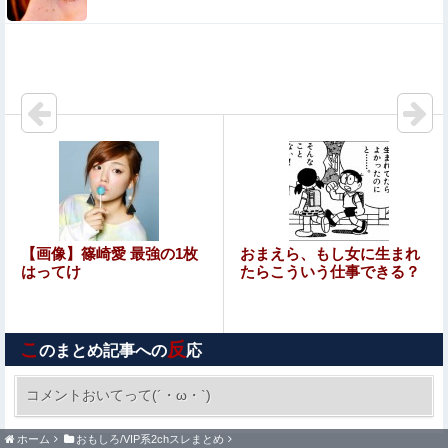
【日向坂46】三期生LIVE、生配信が決定！
【悲報】落語家、亡くなったタレントからいじめられた過
去を告白する…
【朗報】マンジャラーワイ、マンジャロ使用して8週間
たった結果
【艦これ】みぃむちゃんｶﾜｲｲﾈｴ・・・
息子のオ●ニーを発見したワイの嫁、全ての対応を間違え
【画像】篠崎愛 最強の1枚
おまえら、もし女に生まれ
てしまう…
はってけ
たらこういう仕事できる？
石材店事務の面接行ってきたが、募集内容と仕事内容が全
然違った。接客と清掃、草取りとかが仕事ｗ
こ
反
のまとめ記事への
応
【画像】ハビタ部長「戻れるなら売上金庫に戻して 無理
なら全然いいです イオンが戻って良いって言わなきゃ入
コメントおいてって(´・ω・`)
ったらダメです」
【画像】大阪の高校「制服を”これ”に変えたら志願者がめ
ちゃくちゃ増えた」
ホーム
おもしろ/VIP系2chスレまとめ