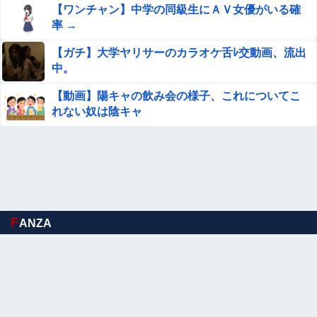
河出奈都美アナ ニットの●●、谷間チラ！！
【ワンチャン】中学の同級生にＡＶ女優がいる確
率 →
【驚愕】ロシアの風俗事情をご覧くださいｗｗｗｗｗｗｗ
【ガチ】大学ヤリサーのカラオケ舌ﾚ交動画、流出
ｗｗｗwwww
中。
【画像】咲-saki-作者、ようやく『奇乳』に気付くｗｗｗ
【動画】陽キャの飲み会の様子、これについてこ
ｗ
れない奴は陰キャ
【日向坂46】坂井新奈、単独で外番組初出演ｷﾀ━(ﾟ
∀ﾟ)━!!!!
【画像】山ガールさん、山でラーメンを食べたらおじさん
に怒られるｗｗｗ
【ウマ娘】ウマ娘とウマドッグの大きさのイメージ
F
ANZA
ロイコクロディウムは実はカタツムリにとって益虫だった
中学時代に俺だけを執拗にいじめてきた秀才のA！推薦入
試の朝、奴の習性を利用して道端のガラス破片を踏ませて