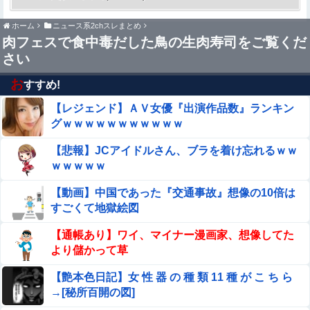
まし時計がこちら…凄すぎる…
ホーム
ニュース系2chスレまとめ
Google、Geminiが大赤字、「史上初のマイナスキャッシ
肉フェスで食中毒だした鳥の生肉寿司をご覧くだ
ュフロー」に陥る
さい
小倉ゆうか（元・小倉優香）がグラビア復帰！結局、脱ぐ
しかないｗｗｗｗ
お
すすめ!
【レジェンド】ＡＶ女優『出演作品数』ランキン
女性「レイプされました」検事「嘘では？」女性「傷つい
たので訴えます」
グｗｗｗｗｗｗｗｗｗｗｗ
グラドルで天下取って乳首出しヌードになった女
【悲報】JCアイドルさん、ブラを着け忘れるｗｗ
ｗｗｗｗｗ
【閲覧注意】巨大ホホジロザメに食い殺された男子高
【動画】中国であった『交通事故』想像の10倍は
校生の画像、これ公開されちゃダメなやつだろ…
すごくて地獄絵図
【悲報】ワイ、軽貨物ドライバーという職業を知ってしま
【通帳あり】ワイ、マイナー漫画家、想像してた
う・・・・・・・・・他
より儲かって草
ヌーディストビーチじゃない海水浴場で女が全裸オ○ニー
【艶本色日記】女 性 器 の 種 類 11 種 が こ ち ら
すると3分以内にこうなるらしいｗｗｗ
→[秘所百開の図]