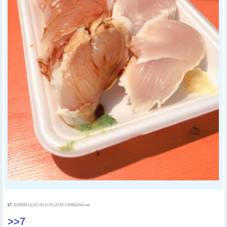
17:
2016/05/11(水) 00:11:51.23 ID:URB0zi/b0.net
>>7