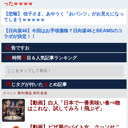
ったｗｗｗｗ
【悲報】 佳子さま、あやうく「おパンツ」がお見えになっ
てしまうｗｗｗｗｗ
【日向坂46】今回はお手頃価格？日向坂46とBEAMSのコ
ラボが決定！！
広
【動画】これはお見事。中国重慶市で珍しい事故が撮影さ
告ですお
れる。
24
注
時間
目＆人気記事ランキング
『ほの暮しの庭』Switch2版 21,965本、Switch版 12,458
本
ここをタップして表示！
【画像】井口裕香(36)、タンクトップがはち切れそうなく
同
ま
じタグが付いた
とめ記事
らいデカイｗｗｗｗｗｗｗｗｗｗｗ
イベント
事件/事故
寿司
飲食
彼女がタヒんだ。悲しみに暮れながらも彼女の分まで精一
【動画】白人「日本で一番美味い食べ物
杯生きようと誓った。だが実は生きていた！突撃するとふ
はこれな、試してみろ！飛ぶぞ」
っくらした顔で大きなお腹を抱えて...
旅行先で綺麗なガラス工房の灰皿を愛煙家の父のお土産に
したんだけどダイソーでそっくりな商品を見つけた
【動画】ピザ屋のバイト女、クッソせこ