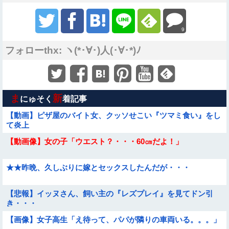
9
フォローthx: ヽ(*･∀･)人(･∀･*)ﾉ
ま
新
にゅそく
着記事
【動画】ピザ屋のバイト女、クッソせこい『ツマミ食い』をし
て炎上
【動画像】女の子「ウエスト？・・・60㎝だよ！」
★★昨晩、久しぶりに嫁とセックスしたんだが・・・
【悲報】イッヌさん、飼い主の『レズプレイ』を見てドン引
き・・・
【画像】女子高生「え待って、パパが隣りの車両いる。。。」