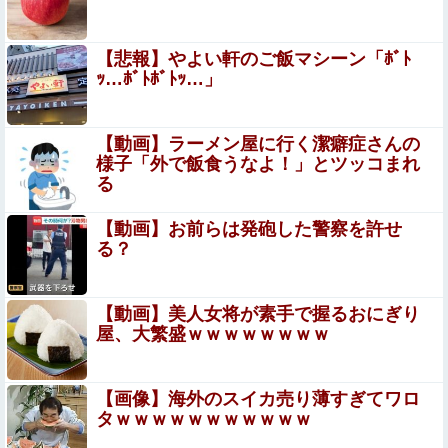
北海道江別大学生殺人事件、主犯格の川口被告(19)に無期
【悲報】やよい軒のご飯マシーン「ﾎﾞﾄ
懲役の判決
ｯ…ﾎﾞﾄﾎﾞﾄｯ…」
フリマ民「あと500円値下げ出来ませんか」ワイ「ほ～い
購入ｗ」
【動画】ラーメン屋に行く潔癖症さんの
【動画】熊本地震発生時の手術室の様子が公開される
様子「外で飯食うなよ！」とツッコまれ
る
【画像】女優・松本まりか、乳の首隠したノーブラ乳がH
【動画】お前らは発砲した警察を許せ
すぎる
る？
【画像】 露出狂の高校女教師、見つかるｗｗｗ
【動画】美人女将が素手で握るおにぎり
屋、大繁盛ｗｗｗｗｗｗｗｗ
【画像】 女の子「お●ぱいデカいせいで太って見えるのま
じだるい????」
【画像】海外のスイカ売り薄すぎてワロ
キャッシュレス派の人が現金のみの店に文句言ってる
タｗｗｗｗｗｗｗｗｗｗｗ
のってどう思う？他