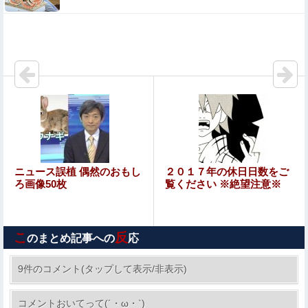
【画像】漫画家・桂正和、最新のパンツ＆お尻のイラスト
投稿にネット衝撃「この質感の出し方」「実写かと思いま
した」
【ウマ娘】シュヴァちはもう手遅れ
【悲報】ラッパーさん、札束披露するもネット民から新社
会人の初ボーナスくらいしかないと笑われる
給食着はすごいニオイのときある。アイロンあてたときに
むせ込むほどにクッッッサ！ってなる
【まとめ】森保監督『都内にサッカー専用スタを』国立で
ニュース誤植 偶然のおもし
２０１７年の休日日数をご
観客新記録、スレ民『候補地は？』『税金？』ｗｗｗ他
ろ画像50枚
覧ください ※絶望注意※
【速報】北海道江別大学生殺人事件、主犯格の川口被告
(19)に無期懲役の判決←これ、妥当だと思う？？？？？？
こ
反
のまとめ記事への
応
大竹しのぶ「戦争放棄の国であり続けよう」←この投稿が
話題に他
9件のコメント(タップして表示/非表示)
【衝撃動画】アメリカ人なら絶対目が覚める目覚
コメントおいてって(´・ω・`)