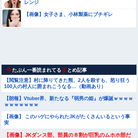
レンジ
【動画】美少女4人組の20年後の姿がヤバいwwwwww
【画像】女子さま、小林製薬にブチギレ
【画像】お前らこの超美人が整形か否か判定たのむ！！
【動画像】飛行機に『水銀』を持ち込めない理由がこれ【→】
【画像】新人AV女優さん、ジブリキャラのコスプレでチンポ
を硬めてくるｗｗｗｗｗｗｗ
今
ま
たぶん一番読まれてる
とめ記事
【閲覧注意】村に降りてきた熊、2人を殺すも、怒り狂う
100人の村人に囲まれこうなる…（動画あり）
【朗報】Vtuber界、新たなる『弱男の姫』が爆誕ｗｗｗｗ
ｗｗｗｗｗｗｗ
【画像】 このハゲにやられたJKがたくさんいるという事
実
【画像】JKダンス部、部員の８割が巨乳のムホホ部だ