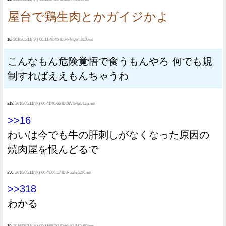
屋台で鶏生肉とかガイジかよ
16:
2016/05/11(水) 00:11:48.45 ID:PFNQhTJE0.net
こんなもん危険覚悟で食うもんやろ 何でも規
制すればええもんちゃうわ
318:
2016/05/11(水) 00:41:40.66 ID:0WG4pULcp.net
>>16
わいは今でも牛の肝刺しがなくなった原因の
焼肉屋を恨んどるで
350:
2016/05/11(水) 00:45:06.17 ID:RoaInj5ZK.net
>>318
わかる