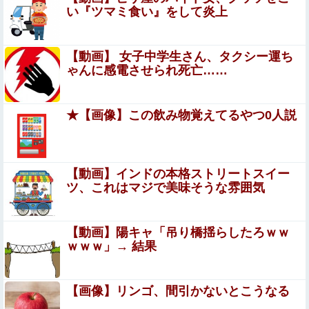
夫さん、妻に「天井のシミ数えてれば終わるでな」と押し
い『ツマミ食い』をして炎上
倒されて性行為 → 凄いことになるｗｗｗｗｗ
ジャンポケ斎藤と代理人のやりとり、「地獄すぎて完
【動画】 女子中学生さん、タクシー運ち
全にコントになってる……」と衝撃を受ける人が続出
ゃんに感電させられ死亡……
中
彡(●)(●)「やっと服役終わったで...!性的暴行で通報しやが
ったあの女殺しに行ったろ！！！」⇒！
★【画像】この飲み物覚えてるやつ0人説
【閲覧注意】サッカーの試合中に落雷、選手1人が即死す
る瞬間が「伝説級の映像」だと話題に・・・
エロ漫画『冥婚の花嫁』をrawやhitomiを使わずに無料で
【動画】インドの本格ストリートスイー
読む方法│五梅
ツ、これはマジで美味そうな雰囲気
【画像あり】 人妻「この順番通りにク○ニすれば
女は爆発します」
【動画】陽キャ「吊り橋揺らしたろｗｗ
ｗｗｗ」→ 結果
コスプレイヤーまめだいふくさんが駅のホームでパンモロ
事故
【画像】リンゴ、間引かないとこうなる
【二次】 スクール水着美少女画像だけ集めてみたｗ