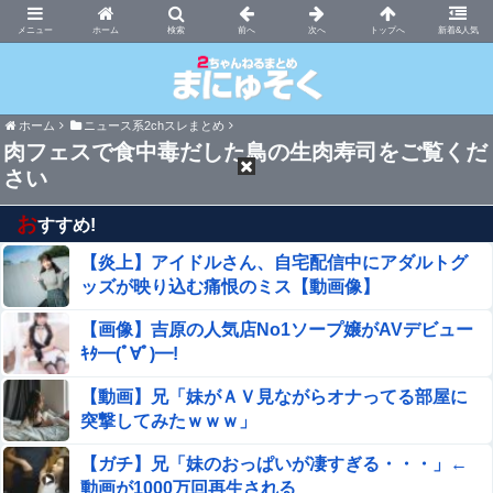
まにゅそく 2chまとめニュース速報VIP
ホーム
新着&人気
ホーム
ニュース系2chスレまとめ
肉フェスで食中毒だした鳥の生肉寿司をご覧くだ
さい
お
すすめ!
【炎上】アイドルさん、自宅配信中にアダルトグ
ッズが映り込む痛恨のミス【動画像】
【画像】吉原の人気店No1ソープ嬢がAVデビュー
ｷﾀ━(ﾟ∀ﾟ)━!
【動画】兄「妹がＡＶ見ながらオナってる部屋に
突撃してみたｗｗｗ」
【ガチ】兄「妹のおっぱいが凄すぎる・・・」←
動画が1000万回再生される