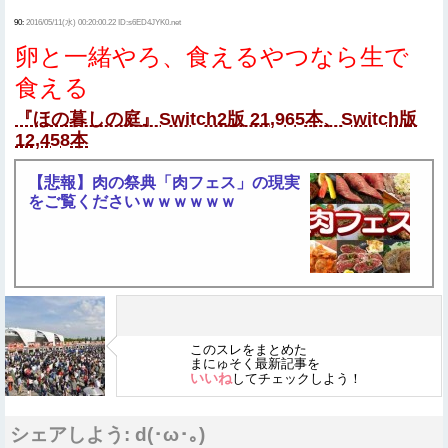
90:
2016/05/11(水) 00:20:00.22 ID:s6ED4JYK0.net
卵と一緒やろ、食えるやつなら生で
食える
『ほの暮しの庭』Switch2版 21,965本、Switch版
12,458本
【悲報】肉の祭典「肉フェス」の現実
をご覧くださいｗｗｗｗｗｗ
このスレをまとめた
まにゅそく最新記事を
いいね
してチェックしよう！
シェアしよう: d(･ω･｡)