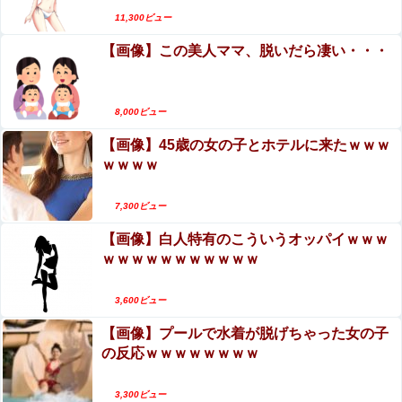
w
【エロ画像】ビリー・アイリッシュ、マ○コ（女性
11,300ビュー
【悲報】 味噌ラーメンで行列、出来ない
器）披露
【画像】この美人ママ、脱いだら凄い・・・
寺田心さん(18)、筋トレした結果無事かわいくなる（※画
像あり）
8,000ビュー
【画像】45歳の女の子とホテルに来たｗｗｗ
ｗｗｗｗ
Powered by livedoor 相互RSS
7,300ビュー
【画像】白人特有のこういうオッパイｗｗｗ
ｗｗｗｗｗｗｗｗｗｗｗ
3,600ビュー
【画像】プールで水着が脱げちゃった女の子
の反応ｗｗｗｗｗｗｗｗ
3,300ビュー