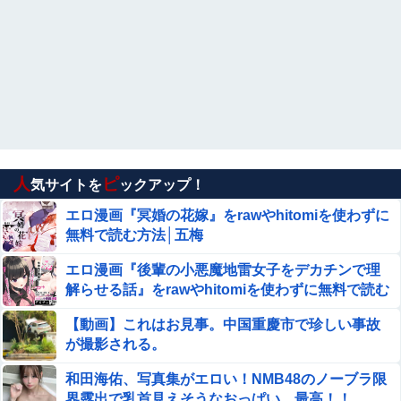
自転車をパンクさせたｗｗｗざまぁｗｗｗｗｗｗ
コメ高値掴みの損切り加速ｗｗｗｗｗｗｗｗｗ
ジャングリア沖縄「3万円です」←ディズニー超
えの強気価格ｗｗｗ
【エロ画像】ビリー・アイリッシュ、マ○コ（女性器）
披露
人
ピ
気サイトを
ックアップ！
ジャンポケ斉藤「同意があったんです。本当です。信じて
下さい」←何でこの主張が通らないの？
エロ漫画『冥婚の花嫁』をrawやhitomiを使わずに
無料で読む方法│五梅
従姉妹の娘が「ワイニートのジッジ（金持ち）」にやたら
会いに来る理由ｗｗｗｗｗ
エロ漫画『後輩の小悪魔地雷女子をデカチンで理
解らせる話』をrawやhitomiを使わずに無料で読む
【画像】 劇場版『メイドインアビス 』、陥没乳首のエ□キ
方法│めんぼーれんぽー
ャラ「テパステ」が登場するPVが公開される
【動画】これはお見事。中国重慶市で珍しい事故
が撮影される。
楽しんご「ジャンポケ斉藤さんを貶めた女は気色悪いとか
言ってる癖にフ●ラするとか口だけは素直なんだな！週刊
和田海佑、写真集がエロい！NMB48のノーブラ限
誌から金もらってるだろ」
界露出で乳首見えそうなおっぱい、最高！！