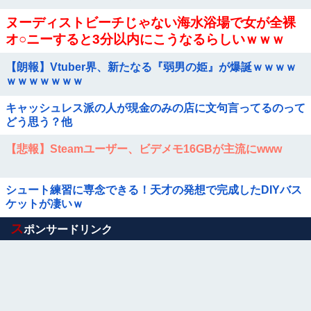
ヌーディストビーチじゃない海水浴場で女が全裸
オ○ニーすると3分以内にこうなるらしいｗｗｗ
【朗報】Vtuber界、新たなる『弱男の姫』が爆誕ｗｗｗｗ
ｗｗｗｗｗｗｗ
キャッシュレス派の人が現金のみの店に文句言ってるのって
どう思う？他
【悲報】Steamユーザー、ビデメモ16GBが主流にwww
シュート練習に専念できる！天才の発想で完成したDIYバス
ケットが凄いｗ
Powered by livedoor 相互RSS
ス
ポンサードリンク