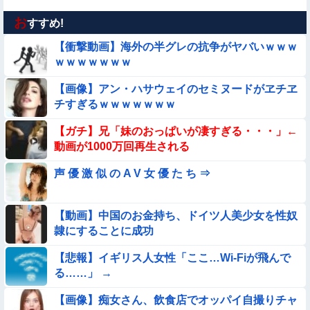
お
【動画】アンドロイドみたいな女子小学生が発見される
すすめ!
【衝撃動画】海外の半グレの抗争がヤバいｗｗｗ
★★同格のように語られてるけど実際は『雲泥の差』があるも
ｗｗｗｗｗｗｗ
のと言えば？
【画像】アン・ハサウェイのセミヌードがヱチヱ
【動画】野犬の群れに襲われた男性、とんでもない方法で制圧
チすぎるｗｗｗｗｗｗｗ
するｗｗｗｗｗｗｗ
【動画】力士さん、ボクサーをボコってしまう
【ガチ】兄「妹のおっぱいが凄すぎる・・・」←
動画が1000万回再生される
【動画】白人「日本で一番美味い食べ物はこれな、試してみ
声 優 激 似 の A V 女 優 た ち ⇒
ろ！飛ぶぞ」
【動画】こういう貧乳の陰女と付き合えますかｗｗｗｗｗｗｗ
【動画】中国のお金持ち、ドイツ人美少女を性奴
隷にすることに成功
【動画】デブの喧嘩 ガチでヤバい……
【悲報】イギリス人女性「ここ…Wi-Fiが飛んで
【動画】小池栄子似のGカップ女子高生「知らないオジさんに
る……」 →
襲われてオッパイ揉まれた」
【画像】痴女さん、飲食店でオッパイ自撮りチャ
【画像】巨大マンボウの稚魚さん、金平糖みたいでカワイイｗ