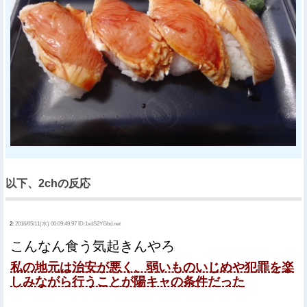
以下、2chの反応
2:
2016/05/11(水) 00:09:49.97 ID:1xdS2YGbd.net
こんなん食う気起きんやろ
私の地元は治安が悪く、弱いものいじめや犯罪を楽
しみながら行うことが陽キャの条件だった