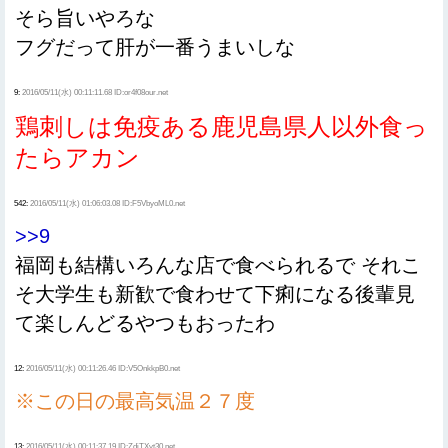
そら旨いやろな
フグだって肝が一番うまいしな
9:
2016/05/11(水) 00:11:11.68 ID:or4f08our.net
鶏刺しは免疫ある鹿児島県人以外食っ
たらアカン
542:
2016/05/11(水) 01:06:03.08 ID:F5VbyoML0.net
>>9
福岡も結構いろんな店で食べられるで それこ
そ大学生も新歓で食わせて下痢になる後輩見
て楽しんどるやつもおったわ
12:
2016/05/11(水) 00:11:26.46 ID:V5OnkkpB0.net
※この日の最高気温２７度
13:
2016/05/11(水) 00:11:37.19 ID:ZdiTXvt30.net