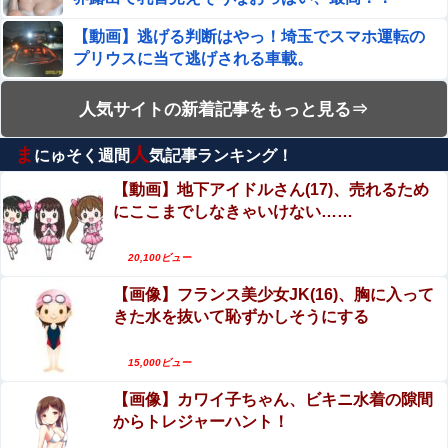
兵庫県斎藤知事、不正会計の疑いで前知事に聞き取り調査
へ
【動画】逃げる判断はやっ！埼玉でスマホ運転の
プリウスに当て逃げされる車載。
【悲報】佐藤二朗さん主演の「踊る」スピンオフ作品、結
局撮影中止が決定wwwwwwwwwwww
妊婦・田中みな実さん、背中と横乳を大胆露出し
人気サイトの新着記事をもっと見る⇒
妊婦・田中みな実さん、背中と横乳を大胆露出して公の場
て公の場に出てしまうｗｗｗｗｗｗ
に出てしまうｗｗｗｗｗｗ
ま
人
にゅそく週間
気記事ランキング！
エロ漫画『冥婚の花嫁～無限快楽地獄～』をraw
【悲報】プロゲーマーさん、加藤純一信者を怒らせてしま
やhitomiを使わずに無料で読む方法│五梅
【動画】地下アイドルさん(17)、売れるため
った結果、好き嫌い5位にwwwwwwww
にここまでしなきゃいけない……
【動画】ロシア軍のドローンをネット発射装置で
【悲報】高市早苗さん、平和式典で防弾ガラスに囲われな
撃墜するウクライナ。
がらスピーチ
20,100ビュー
小倉ゆうか（元・小倉優香）がグラビア復帰！結
【画像】フランス美少女JK(16)、胸に入って
【速報】北海道江別大学生殺人事件、主犯格の川口被告
局、脱ぐしかないｗｗｗｗ
(19)に無期懲役の判決←これ、妥当だと思う？？？？？？
きた水を抜いて恥ずかしそうにする
【閲覧注意】巨大ホホジロザメに食い殺された男
ジャングリア沖縄「3万円です」←ディズニー超えの強気
子高校生の画像、これ公開されちゃダメなやつだ
15,000ビュー
価格ｗｗｗ
ろ…
【画像】カワイ子ちゃん、ビキニ水着の隙間
ヌーディストビーチじゃない海水浴場で女が全裸
【画像】 ワイの会社の女さん、『コレ』を強調し過ぎて完
からトレジャーハント！
オ○ニーすると3分以内にこうなるらしいｗｗｗ
全にあたしこ枠を狙ってるんだがw w w w w w w w w w w