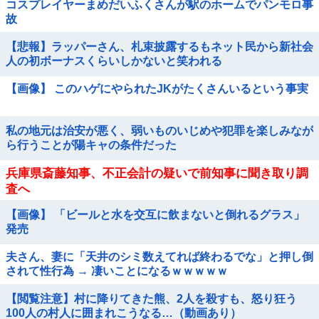
コスプレイヤーまめだいふくさんが駅のホームでパンモロ事
故
【悲報】ラッパーさん、札束披露するもネット民から新社会
人の初ボーナスくらいしかないと笑われる
【画像】 このハゲにやられたJKがたくさんいるという事実
私の地元は治安が悪く、弱いものいじめや犯罪を楽しみなが
ら行うことが陽キャの条件だった
兵庫県斎藤知事、不正会計の疑いで前知事に聞き取り調
査へ
【画像】 「ビールと水を交互に飲まないと倒れるグラス」
発売
夫さん、妻に「天井のシミ数えてれば終わるでな」と押し倒
されて性行為 → 凄いことになるｗｗｗｗｗ
【閲覧注意】村に降りてきた熊、2人を殺すも、怒り狂う
100人の村人に囲まれこうなる…（動画あり）