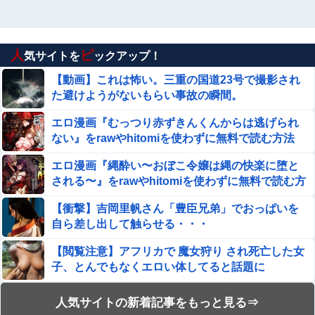
人
ピ
気サイトを
ックアップ！
【動画】これは怖い。三重の国道23号で撮影され
た避けようがないもらい事故の瞬間。
エロ漫画『むっつり赤ずきんくんからは逃げられ
ない』をrawやhitomiを使わずに無料で読む方法
│AX
エロ漫画『縄酔い〜おぼこ令嬢は縄の快楽に堕と
される〜』をrawやhitomiを使わずに無料で読む方
法│メランコリックオレンジ
【衝撃】吉岡里帆さん「豊臣兄弟」でおっぱいを
自ら差し出して触らせる・・・
【閲覧注意】アフリカで 魔女狩り され死亡した女
子、とんでもなくエロい体してると話題に
【閲覧注意】やべぇレ●プ動画、発見される…（※
人気サイトの新着記事をもっと見る⇒
無修正注意）