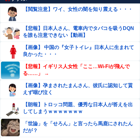
【閲覧注意】ワイ、女性の闇を知り震える・・・
【悲報】日本人さん、電車内でタバコを吸うDQN
を誰も注意できない【動画】
【画像】 中国の『女子トイレ』日本人に生まれて
良かった・・・
【悲報】イギリス人女性「ここ…Wi-Fiが飛んで
る……」 →
【画像】孕まされたまんさん、彼氏に認知して貰
えず咽び泣く
【朗報】トロッコ問題、優秀な日本人が答えを出
してしまうｗｗｗｗｗｗｗ
「世論」を「せろん」と言ったら馬鹿にされたん
だが？