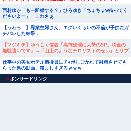
西村ゆか「もー離婚する？」ひろゆき「ちょちょw待ってく
ださいよー」←これさぁ
【うわっ…】専業主婦さん、エグいくらいの不倫が子供にガ
チバレした結果…
【マジキチ】ゆうこく信者「高市総理に大勢のSP。税金の
無駄遣いです」→『山上のようなテロリストのせい』とリプ
され「山上君が犯人だとまだ思っておら...
仕事中の美女ホテル清掃員にチ●ポしごかれて射精させても
らった男の動画、羨ましすぎるｗｗｗ
Powered by livedoor 相互RSS
ス
ポンサードリンク