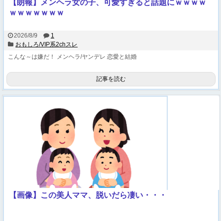
【朗報】メンヘラ女の子、可愛すぎると話題にｗｗｗｗ
ｗｗｗｗｗｗｗ
2026/8/9
1
おもしろ/VIP系2chスレ
こんな～は嫌だ！
メンヘラ/ヤンデレ
恋愛と結婚
記事を読む
【画像】この美人ママ、脱いだら凄い・・・