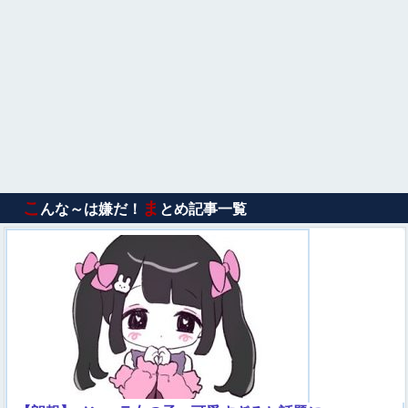
こ
ま
んな～は嫌だ！
とめ記事一覧