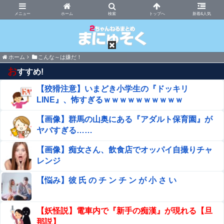
まにゅそく 2chまとめニュース速報VIP
ホーム
新着&人気
ホーム
こんな～は嫌だ！
お
すすめ!
【狡猾注意】いまどき小学生の『ドッキリ
LINE』、怖すぎるｗｗｗｗｗｗｗｗｗｗ
【画像】群馬の山奥にある『アダルト保育園』が
ヤバすぎる……
【画像】痴女さん、飲食店でオッパイ自撮りチャ
レンジ
【悩み】彼 氏 の チ ン チ ン が 小 さ い
【妖怪説】電車内で『新手の痴漢』が現れる【旦
那説】