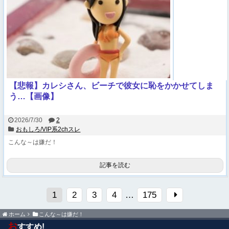
【悲報】カレシさん、ビーチで彼女に恥をかかせてしま
う…【画像】
2026/7/30
2
おもしろ/VIP系2chスレ
こんな～は嫌だ！
記事を読む
1
2
3
4
…
175
ホーム
こんな～は嫌だ！
お
すすめ!