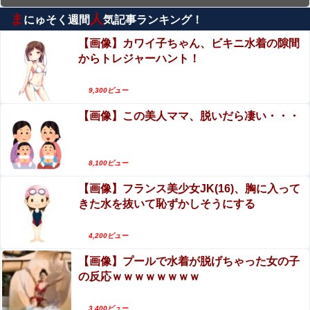
ま
人
にゅそく週間
気記事ランキング！
【動画】バイクの少年を無理やり止めるパトカー
が怖いｗｗｗｗ
【画像】カワイ子ちゃん、ビキニ水着の隙間
からトレジャーハント！
【動画】世界一過酷なオフロードレースのコース
設計が絶対におかしい（笑）
9,300ビュー
【第4弾】FANZA「50％OFFキャンペーン」開
【画像】この美人ママ、脱いだら凄い・・・
催！遂に明日10時まで！まだ間に合う注目作品は
こちら！！！
仕事中の美女ホテル清掃員にチ●ポしごかれて射精
させてもらった男の動画、羨ましすぎるｗｗｗ
8,100ビュー
【画像】フランス美少女JK(16)、胸に入って
エロ漫画『黒髪女子をとにかく愛でたい』をraw
きた水を抜いて恥ずかしそうにする
やhitomiを使わずに無料で読む方法│青色観測所
【動画】美人女優さん、映画でマンコのビラビラ
4,200ビュー
までめくらせてしまうｗｗｗｗｗｗ
【画像】プールで水着が脱げちゃった女の子
の反応ｗｗｗｗｗｗｗｗ
3,400ビュー