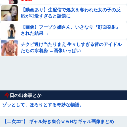
【動画あり】生配信で処女を奪われた女の子の反
応が可愛すぎると話題に
【画像】フーゾク嬢さん、いきなり『顔面発射』
された結果 →
チクビ透け当たりまえ 生々しすぎる昔のアイドル
たちの水着姿 →画像いっぱい
今
日の出来事とか
ゾッとして、ほろりとする奇妙な物語。
【二次エ□】 ギャル好き集合ｗｗHなギャル画像まとめ