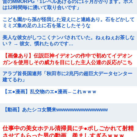
昔のMMORPG「1レベルあげるのに1ヶ月かかります。ボス
は12時間毎に湧いて取り合いです」
こども園から孫が怪我した迎えにと連絡あり。石をどかして
ミミズ集め足の上に石を落としたそうな
美人な彼女がしつこくナンパされていた。ねぇねぇお茶しな
い？ → 彼女、慣れたものです…
【画像あり】伝説巨神イデオンの作中で初めてイデオン
ガンを使用しその威力を目にした主人公達の反応がこち
ら…
アラブ首長国連邦「秋田市に2兆円の超巨大データセンター
建てるわ」
【エ●漫画】乱交物のエ●漫画←これｗｗｗ
【動画】あたシコ女襲来wwwwwwwwwwwwww
仕事中の美女ホテル清掃員にチ●ポしごかれて射精
させてもらった男の動画、羨ましすぎるｗｗｗ