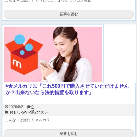
こんな～は嫌だ！
どうしてこうなった
ロリコン注意
記事を読む
◉★メルカリ民「これ500円で購入させていただけません
か？出来ないなら法的措置を取ります」
2026/8/2
0
おもしろ/VIP系2chスレ
こんな～は嫌だ！
メルカリ
記事を読む