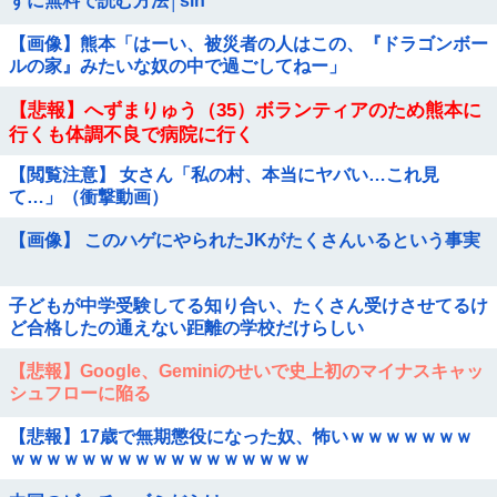
ずに無料で読む方法│sin
【画像】熊本「はーい、被災者の人はこの、『ドラゴンボー
ルの家』みたいな奴の中で過ごしてねー」
【悲報】へずまりゅう（35）ボランティアのため熊本に
行くも体調不良で病院に行く
【閲覧注意】 女さん「私の村、本当にヤバい…これ見
て…」（衝撃動画）
【画像】 このハゲにやられたJKがたくさんいるという事実
子どもが中学受験してる知り合い、たくさん受けさせてるけ
ど合格したの通えない距離の学校だけらしい
【悲報】Google、Geminiのせいで史上初のマイナスキャッ
シュフローに陥る
【悲報】17歳で無期懲役になった奴、怖いｗｗｗｗｗｗｗ
ｗｗｗｗｗｗｗｗｗｗｗｗｗｗｗｗｗ