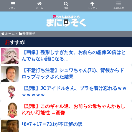
まにゅそく 2chまとめニュース速報VIP
ホーム
新着&人気
ホーム
安藤優子
お
すすめ!
【画像】整形しすぎた女、お前らの想像50倍はと
んでもない顔になる…
【不意打ち注意】シュワちゃん(71)、背後からド
ロップキックされた結果
【悲報】JCアイドルさん、ブラを着け忘れるｗｗ
ｗｗｗｗｗ
【悲報】このギャル達、お前らの母ちゃんかもし
れない可能性 →画像
｢8×7＋17＝73｣が不正解の訳