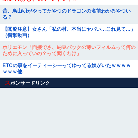
昔、鳥山明がやってたやつのドラゴンの名前わかるやつい
る？
【閲覧注意】女さん「私の村、本当にヤバい…これ見て…」
（衝撃動画）
ホリエモン「面接でさ、納豆パックの薄いフィルムって何の
ために入っていの？って聞くわけ」
ETCの事をイーティーシーってゆってる奴がいたｗｗｗｗ
ｗｗｗ他
Powered by livedoor 相互RSS
ス
ポンサードリンク