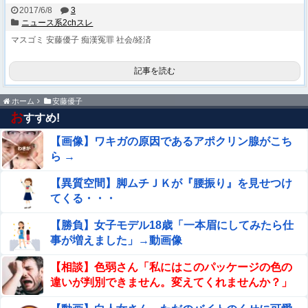
2017/6/8
3
ニュース系2chスレ
マスゴミ
安藤優子
痴漢冤罪
社会/経済
記事を読む
ホーム
安藤優子
お
すすめ!
【画像】ワキガの原因であるアポクリン腺がこち
ら →
【異質空間】脚ムチＪＫが『腰振り』を見せつけ
てくる・・・
【勝負】女子モデル18歳「一本眉にしてみたら仕
事が増えました」→動画像
【相談】色弱さん「私にはこのパッケージの色の
違いが判別できません。変えてくれませんか？」