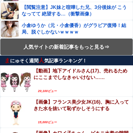
【閲覧注意】JK妹と喧嘩した兄、3分後妹が こう
なってて 絶望する…（衝撃画像）
小倉ゆうか（元・小倉優香）がグラビア復帰！結
局、脱ぐしかないｗｗｗｗ
【動画】これはお見事。中国重慶市で珍しい事故
人気サイトの新着記事をもっと見る⇒
が撮影される。
ま
人
にゅそく週間
気記事ランキング！
巨乳悦楽のおすすめAV!巨乳女優とのパイズリや
コスプレセックス!
【動画】地下アイドルさん(17)、売れるため
にここまでしなきゃいけない……
エロ漫画『白雪王と七人の野郎ども』をrawや
hitomiを使わずに無料で読む方法│お父さんの黒歴
20,100ビュー
史
【動画】女子アナさん、ノーブラでうっかり衣装
【画像】フランス美少女JK(16)、胸に入って
から乳首が透けてしまう放送事故ｗｗｗ
きた水を抜いて恥ずかしそうにする
【動画】ロシア軍のドローンをネット発射装置で
撃墜するウクライナ。
15,000ビュー