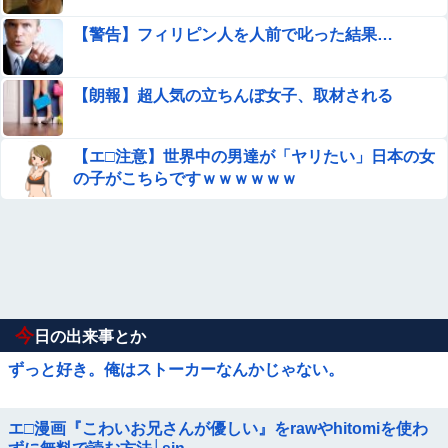
【警告】フィリピン人を人前で叱った結果…
【朗報】超人気の立ちんぼ女子、取材される
【エ□注意】世界中の男達が「ヤリたい」日本の女
の子がこちらですｗｗｗｗｗｗ
今
日の出来事とか
ずっと好き。俺はストーカーなんかじゃない。
エ□漫画『こわいお兄さんが優しい』をrawやhitomiを使わ