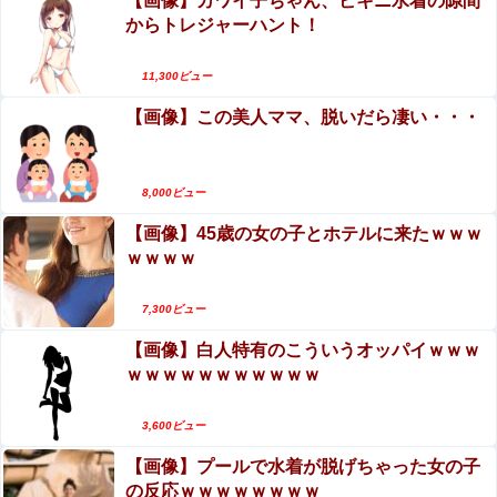
【画像】カワイ子ちゃん、ビキニ水着の隙間
【閲覧注意】人妻がヌード動画を公開 ⇒ ネット民
からトレジャーハント！
「赤ちゃんに絶対に母乳を上げないで！」（衝撃
動画）
【閲覧注意】女さん「私の村、本当にヤバい…こ
11,300ビュー
れ見て…」（衝撃動画）
【画像】この美人ママ、脱いだら凄い・・・
8,000ビュー
【画像】45歳の女の子とホテルに来たｗｗｗ
ｗｗｗｗ
7,300ビュー
【画像】白人特有のこういうオッパイｗｗｗ
ｗｗｗｗｗｗｗｗｗｗｗ
3,600ビュー
【画像】プールで水着が脱げちゃった女の子
の反応ｗｗｗｗｗｗｗｗ