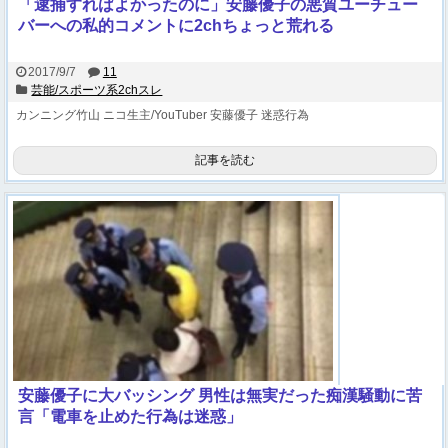
「逮捕すればよかったのに」安藤優子の悪質ユーチュー
バーへの私的コメントに2chちょっと荒れる
2017/9/7
11
芸能/スポーツ系2chスレ
カンニング竹山
ニコ生主/YouTuber
安藤優子
迷惑行為
記事を読む
安藤優子に大バッシング 男性は無実だった痴漢騒動に苦
言「電車を止めた行為は迷惑」