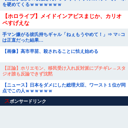
を硬めてくるｗｗｗｗｗｗｗ
【ホロライブ】メイドインアビスまじか、カリオ
ペすげえな
手マン嫌がる彼氏持ちギャル「ねぇもうやめて！」⇒ マ○コ
は正直だった結果…
【画像】高市早苗、殺されることに怯え始める
【正論】ホリエモン、移民受け入れ反対派にブチギレ→スタ
ジオ誰も反論できず沈黙
【ニュース】日本をダメにした総理大臣、ワースト１位が同
点でこの人ｗｗｗｗｗｗ
Powered by livedoor 相互RSS
ス
ポンサードリンク