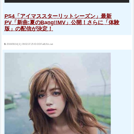
PS4「アイマススターリットシーズン」最新
PV「新曲:夏のBang!!MV」公開！さらに「体験
版」の配信が決定！
6:
2016/06/14(火) 09:02:37.25 ID:DDFa8LN/x.net