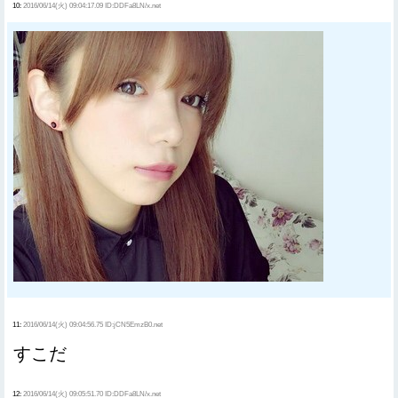
10:
2016/06/14(火) 09:04:17.09 ID:DDFa8LN/x.net
11:
2016/06/14(火) 09:04:56.75 ID:jCN5EmzB0.net
すこだ
12:
2016/06/14(火) 09:05:51.70 ID:DDFa8LN/x.net