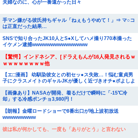
夫婦なのに、心が一番遠かった日々
手マン嫌がる彼氏持ちギャル「ねぇもうやめて！」⇒ マ○コ
は正直だった結果…
SNSで知り合ったJK10人とS●Xしてハメ撮り770本撮った
イケメン逮捕wwwwwwwwwwwwwww
【驚愕】インドネシア、[ドラえもんが16人発見されるｗ
ｗｗｗｗｗｗｗｗ他
【エ□漫画】 幼馴染彼女との初セッ●ス失敗…！悩む童貞男
子にクラスメイトのギャルJKが優しく近づきオチ●ポよしよ
しされちゃう…！
【画像あり】NASAが開発、着るだけで瞬時に「-15℃冷
却」する冷感ポンチョ3,980円！
【朗報】金曜ロードショーで8番出口が地上波初放送
wwwwwwwww
彼は私が何かしても、一度も「ありがとう」と言わない