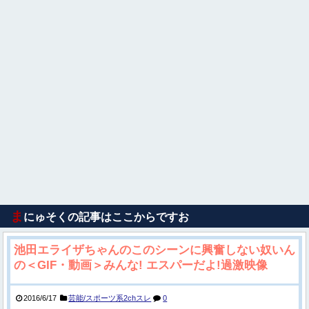
ま
にゅそくの記事はここからですお
池田エライザちゃんのこのシーンに興奮しない奴いん
の＜GIF・動画＞みんな! エスパーだよ!過激映像
2016/6/17
芸能/スポーツ系2chスレ
0