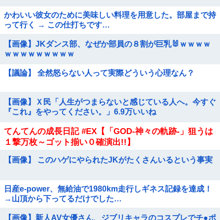
かわいい彼女のために美味しい料理を用意した。部屋まで持
って行く → この仕打ちです…
【画像】JKダンス部、なぜか部員の８割が巨乳🐰ｗｗｗｗ
ｗｗｗｗｗｗｗｗｗ
【議論】 全然怒らない人って実際どういう心理なん？
【画像】Ｘ民「人生がつまらないと感じている人へ。今すぐ
『これ』をやってください。」6.9万いいね
てんてんの成長日記 #EX【「GOD-神々の軌跡-」狙うは
１撃万枚～ゴット揃い０確演出!!】
【画像】 このハゲにやられたJKがたくさんいるという事実
日産e-power、無給油で1980km走行しギネス記録を達成！
→山頂から下ってるだけでした…
【画像】新人AV女優さん、ジブリキャラのコスプレでチ●ポ