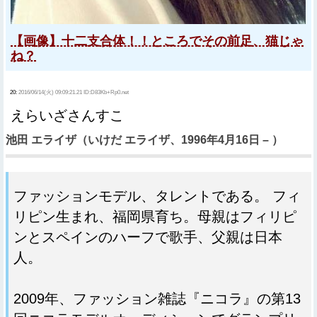
【画像】十二支合体！！ところでその前足、猫じゃ
ね？
20:
2016/06/14(火) 09:09:21.21 ID:D83Kb+Rp0.net
えらいざさんすこ
池田 エライザ（いけだ エライザ、1996年4月16日 – ）
ファッションモデル、タレントである。 フィ
リピン生まれ、福岡県育ち。母親はフィリピ
ンとスペインのハーフで歌手、父親は日本
人。
2009年、ファッション雑誌『ニコラ』の第13