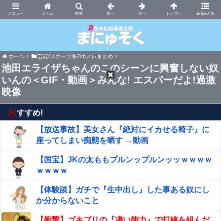
まにゅそく 2chまとめニュース速報VIP
ホーム
新着&人気
ホーム
芸能/スポーツ系2chスレまとめ
池田エライザちゃんのこのシーンに興奮しない奴
いんの＜GIF・動画＞みんな! エスパーだよ!過激
映像
お
すすめ!
【放送事故】美女さん『絶対にイカせる椅子』に
座ってしまい痴態を晒す →動画
【国宝】JKの太ももプルンップルンッッｗｗｗｗ
ｗｗｗｗ
【体験談】ガチで『生中出し』した事ある奴にし
か分からないこと
【衝撃】ゴキブリの『凄い能力』で打線を組んだ