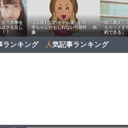
と佐々木希を
【悲報】このギャル達、お前らの
堀江貴文「
っぽさを足し
母ちゃんかもしれない可能性 →画
をカットすれ
！！！
像
約できる」
事ランキング
人
気記事ランキング