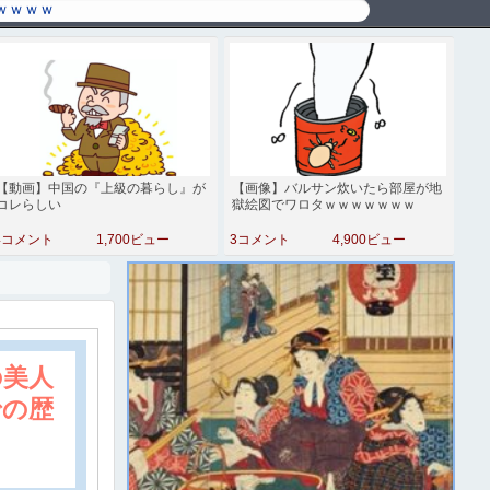
【動画】中国の『上級の暮らし』が
【画像】バルサン炊いたら部屋が地
コレらしい
獄絵図でワロタｗｗｗｗｗｗｗ
4コメント
1,700ビュー
3コメント
4,900ビュー
の美人
での歴