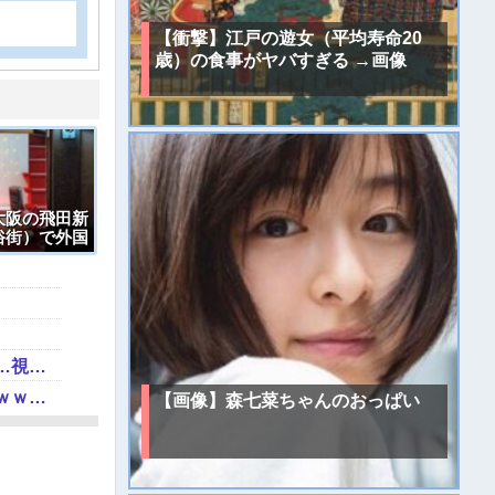
【衝撃】江戸の遊女（平均寿命20
歳）の食事がヤバすぎる →画像
大阪の飛田新
俗街）で外国
た動画。これ
「人間と獣人が共存する社会」を描いた深夜アニメに喫煙、違法薬物の連想シーンも…視聴者批判でBPO議論
【動画】あのちゃん、また我々をシコらすｗｗｗｗｗｗｗｗｗｗｗｗｗｗｗｗｗｗｗｗｗｗｗｗ
【画像】森七菜ちゃんのおっぱい