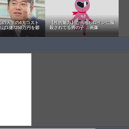
この人生の4大コスト
【性的魅力】ご当地ヒロインに脳
ば1億7250万円を節
殺されてる男の子 →画像