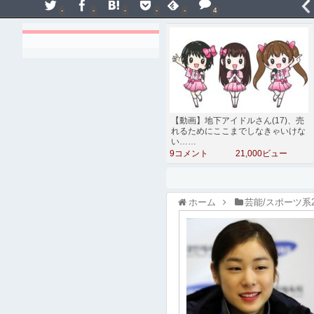
-
-
-
-
-
4
【動画】地下アイドルさん(17)、売
れるためにここまでしなきゃいけな
い……
9コメント
21,000ビュー
ホーム
芸能/スポーツ系