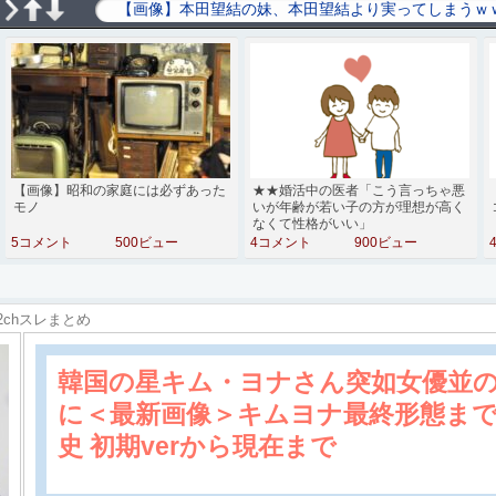
【画像】昭和の家庭には必ずあった
★★婚活中の医者「こう言っちゃ悪
モノ
いが年齢が若い子の方が理想が高く
なくて性格がいい」
5コメント
500ビュー
4コメント
900ビュー
2chスレまとめ
韓国の星キム・ヨナさん突如女優並
に＜最新画像＞キムヨナ最終形態ま
史 初期verから現在まで