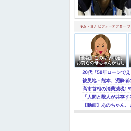
キム・ヨナ
ビフォーアフター
フ
【悲報】このギャル達、
お前らの母ちゃんかもし
れない可能性 →画像
20代「50年ローンで
被災地・熊本、泥酔者
高市首相の消費減税1