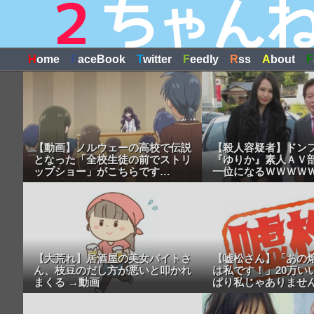
H
ome
F
aceBook
T
witter
F
eedly
R
ss
A
bout
F
【動画】ノルウェーの高校で伝説
【殺人容疑者】ドン
となった「全校生徒の前でストリ
『ゆりか』素人ＡＶ
ップショー」がこちらです…
一位になるＷＷＷＷ
【大荒れ】居酒屋の美女バイトさ
【嘘松さん】「あの
ん、枝豆のだし方が悪いと叩かれ
は私です！」20万い
まくる →動画
ぱり私じゃありませ