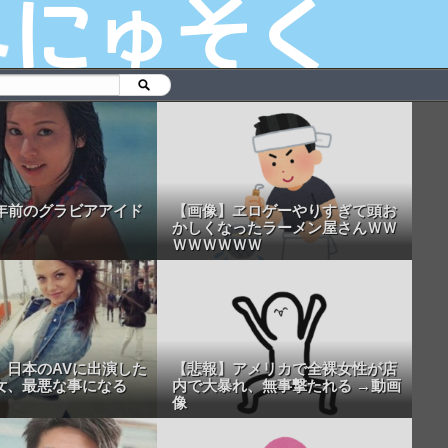
0年前のグラビアアイド
【画像】ヱロゲーやりすぎて頭お
かしくなったラーメン屋さんＷＷ
ＷＷＷＷＷＷ
】日本のAVに出演した
【悲報】アメリカで全裸女性が店
女、最悪な事になる
内で大暴れ、無事撃たれる →動画
像