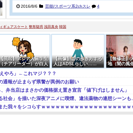
2016/8/6
芸能/スポーツ系2chスレ
4
ィギュアスケート
整形疑惑
浅田真央
韓国
【流出】アジア人留学生
【画像】この歩き方する
【無修正】
（チアリーダー）が白人
人はADSLらしい……
地（闇の風
ヤリチン♂に食い荒らさ
人が撮影し
ええやろ」←これマジ？？？
れる動画、エロい
はアウト…
の通報が止まらず県警が異例のお願い
％、弁当店はまさかの価格据え置き宣言「値下げはしません」