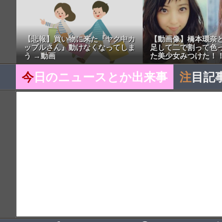
【悲報】買い物に来た『ヤク中カ
【動画像】橋本環奈
ップルさん』動けなくなってしま
足して二で割って色
う →動画
た美少女みつけた！
今
日のニュースとか出来事
注
目記