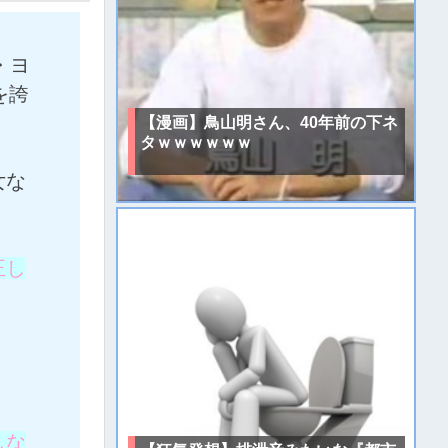
・ヨ
を誇
【漫画】鳥山明さん、40年前の下ネ
タｗｗｗｗｗｗ
女な
正し
しな