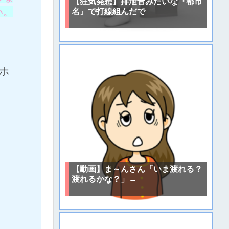
【狂気発想】排泄音みたいな『都市
い。
名』で打線組んだで
式ホ
【動画】ま～んさん「いま渡れる？
渡れるかな？」→