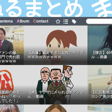
antena
A
lbum
C
ontact
ファンの嫁
【画像】鍛えすぎた女性のカラダ
【懐古】4
部門で売れ筋
ＷＷＷＷＷＷＷＷＷ
ル →画像
ＷＷＷＷＷ
熔接面の幼女
【怖】ヤクザに〆られる半グレさ
【伝説動画
いね→「やっ
ん →動画
ロシア美少
んでした！」