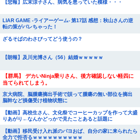
【悲報】広末涼子さん、病気を患っていた模様・・・
LIAR GAME -ライアーゲーム- 第17話 感想：秋山さんの逆
転の策がバレちゃった！
ざるそばのわさびってどう使うの？
【朗報】及川光博さん（56）結婚ｗｗｗｗｗ
【群馬】 デカいNinja乗りさん、後方確認しない軽四に
当てられてしまう。
京大病院、脳腫瘍摘出手術で誤って腫瘍の無い部位を摘出
脳幹など損傷受け植物状態に
【動画】高校生さん、文化祭でコーヒーカップを作って大盛
りあがり←なんかどっかで見たことあると話題に
【動画】移民受け入れ派のパヨおば、自分の家に来られたら
全力で拒否るｗｗｗｗｗｗｗｗｗｗ