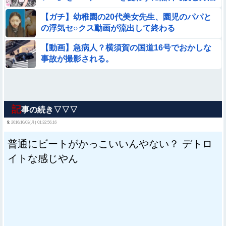
│月の負け犬
【ガチ】幼稚園の20代美女先生、園児のパパと
の浮気セ○クス動画が流出して終わる
【動画】急病人？横須賀の国道16号でおかしな
事故が撮影される。
記
事の続き▽▽▽
9:
2016/10/03(月) 01:32:56.16
普通にビートがかっこいいんやない？ デトロ
イトな感じやん