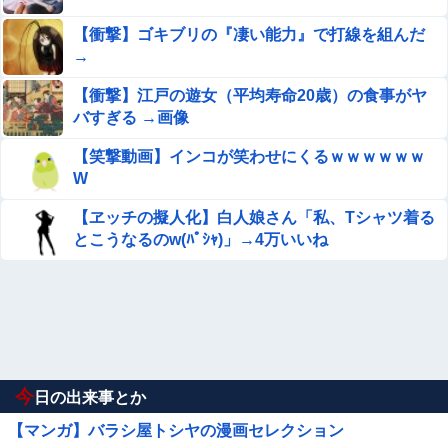
【衝撃】ゴキブリの『凄い能力』で打線を組んだ
→
【衝撃】江戸の遊女（平均寿命20歳）の食事がヤ
バすぎる →画像
【笑撃動画】インコが笑わせにくるｗｗｗｗｗｗ
W
【ヱッチの擬人化】白人娘さん「私、Tシャツ着る
とこうなるのw(ﾊﾟｼｬ)」→4万いいね
今
日の出来事とか
【マンガ】バラシ屋トシヤの漫画セレクション