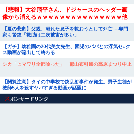
【悲報】大谷翔平さん、ドジャースのヘッダー画
像から消えるｗｗｗｗｗｗｗｗｗｗｗｗｗｗｗ他
【夏の悲劇】父親、溺れた息子を救おうとしてﾀﾋ亡 →専門
家も警鐘「救助は二次被害が多い」
【ガチ】幼稚園の20代美女先生、園児のパパとの浮気セ○ク
ス動画が流出して終わる
シカ「ヒマワリ全部喰った」 郡山布引風の高原まつり中止
【閲覧注意】タイの中学校で銃乱射事件が発生。男子生徒が
教師5人を殺すヤバすぎる動画が話題に
Powered by livedoor 相互RSS
ス
ポンサードリンク