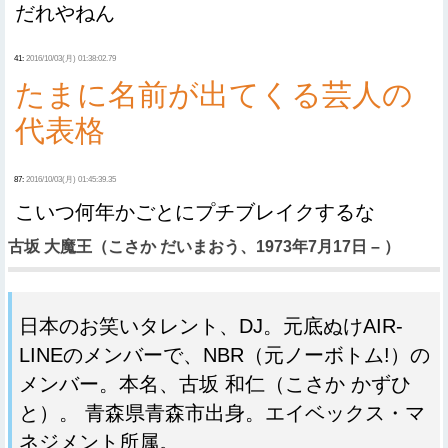
だれやねん
41:
2016/10/03(月) 01:38:02.79
たまに名前が出てくる芸人の
代表格
87:
2016/10/03(月) 01:45:39.35
こいつ何年かごとにプチブレイクするな
古坂 大魔王（こさか だいまおう、1973年7月17日 – ）
日本のお笑いタレント、DJ。元底ぬけAIR-
LINEのメンバーで、NBR（元ノーボトム!）の
メンバー。本名、古坂 和仁（こさか かずひ
と）。 青森県青森市出身。エイベックス・マ
ネジメント所属。