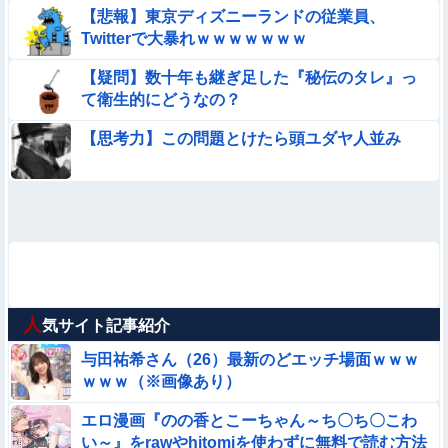
【悲報】東京ディズニーランドの従業員、
Twitterで大暴れｗｗｗｗｗｗｗ
【疑問】数十年も継ぎ足した『秘伝のタレ』っ
て衛生的にどうなの？
【思考力】この問題とけたら頭ユダヤ人並み
人
気サイト記事紹介
与田祐希さん（26）最新のどエッチ場面ｗｗｗ
ｗｗｗ（※画像あり）
エロ漫画『のの香とこーちゃん～ち〇ち〇こわ
い～』をrawやhitomiを使わずに無料で読む方法