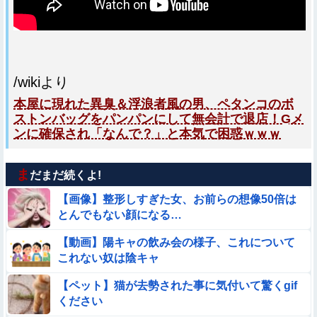
/wikiより
本屋に現れた異臭＆浮浪者風の男、ペタンコのボ
ストンバッグをパンパンにして無会計で退店！Gメ
ンに確保され「なんで？」と本気で困惑ｗｗｗ
ま
だまだ続くよ!
【画像】整形しすぎた女、お前らの想像50倍は
とんでもない顔になる…
【動画】陽キャの飲み会の様子、これについて
これない奴は陰キャ
【ペット】猫が去勢された事に気付いて驚くgif
ください