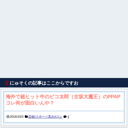
ま
にゅそくの記事はここからですお
海外で超ヒット中のピコ太郎（古坂大魔王）のPPAP
コレ何が面白いんや？
2016/10/3
芸能/スポーツ系2chスレ
4