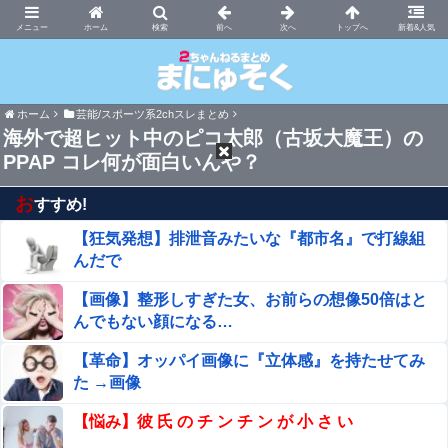
まにゅそく 2chまとめニュース速報VIP
ホーム
新着&人気
ホーム
芸能/スポーツ系2chスレまとめ
海外で超ヒット中のピコ太郎（古坂大魔王）の
PPAP コレ何が面白いんや？
お
すすめ!
【狂気発想】排泄音みたいな『都市名』で打線組
んだで
【画像】整形しすぎた女、お前らの想像50倍はと
んでもない顔になる…
【革命】オッパイ画像に『立体感』を持たせてみ
た →画像
【悩み】彼 氏 の チ ン チ ン が 小 さ い