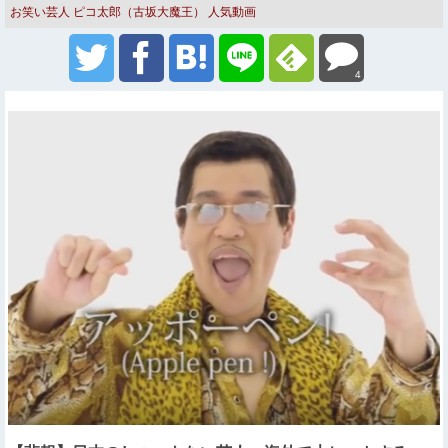
お笑い芸人
ピコ太郎（古坂大魔王）
人気動画
4