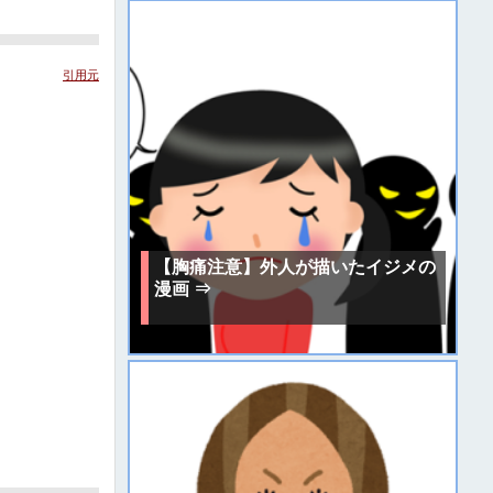
引用元
【胸痛注意】外人が描いたイジメの
漫画 ⇒