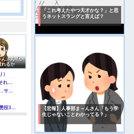
「これ考えたやつ天才かな？」と思
うネットスラングと言えば？
～んさん「い
渡れるか
り）
辺野古の防犯カメラ画像を見た玉城デニー、「うまい言い訳が思いつかなかったからそれかよ」と有権者を呆れさせるコメントを……
ドン・キホーテ露店「うなぎのかば焼き」で食中毒 男女14人が発熱や腹痛など訴え…サルモネラ属の菌検出
江別大学生暴行ﾀﾋ″主犯格″の川口侑斗被告に「無期懲役」の判決→当時17歳少年に「懲役30年」の判決
【悲報】人事部ま～んさん「もう学
生じゃないことわかってる？」