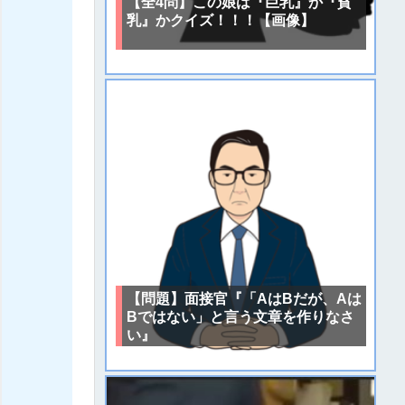
【全4問】この娘は『巨乳』か『貧
乳』かクイズ！！！【画像】
【問題】面接官『「AはBだが、Aは
Bではない」と言う文章を作りなさ
い』