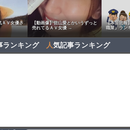
気ＡＶ女優さ
【動画像】佐山愛とかいうずっと
【本音悲報
売れてるＡＶ女優 →
職業』ラン
事ランキング
人
気記事ランキング