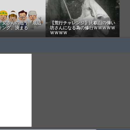
】女さんの思う『底辺
【荒行チャレンジ】比叡山の偉い
キング、決まる
坊さんになる為の修行ＷＷＷＷＷ
ＷＷＷＷ