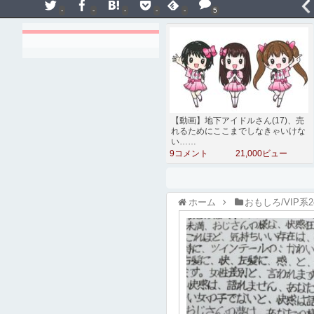
-
-
-
-
-
5
【動画】地下アイドルさん(17)、売
れるためにここまでしなきゃいけな
い……
9コメント
21,000ビュー
ホーム
おもしろ/VIP系