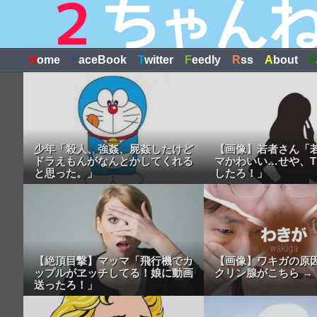
H
ome
F
aceBook
T
witter
F
eedly
R
ss
A
bout
F
少年「殺人、強姦、屍姦したけど
【画像】若者さん「
ドラえもんがなんとかしてくれる
マかわいい…せや、TI
と思った。」
したろ！」
【絶頂目撃】マッマ「飛行機でカ
【画像】ワキガの原
ップルがヱッチしてる！娘に動画
クリン腺がこちら →
送ったろ！」