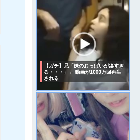
【ガチ】兄「妹のおっぱいが凄すぎ
る・・・」← 動画が1000万回再生
される