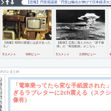
【画像】昭和の家庭には必ずあった
【動画】広島に落とされた『原子爆
モノ
弾』の『再現動画』がこちら・・・
5コメント
500ビュー
5コメント
2,000ビュー
2chスレまとめ
「電車乗ってたら変な手紙渡された
ぎるラブレターに2ch震える（スク
像有）