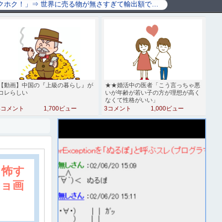
【動画】中国の『上級の暮らし』が
★★婚活中の医者「こう言っちゃ悪
コレらしい
いが年齢が若い子の方が理想が高く
なくて性格がいい」
4コメント
1,700ビュー
3コメント
1,000ビュー
」怖す
ショ画