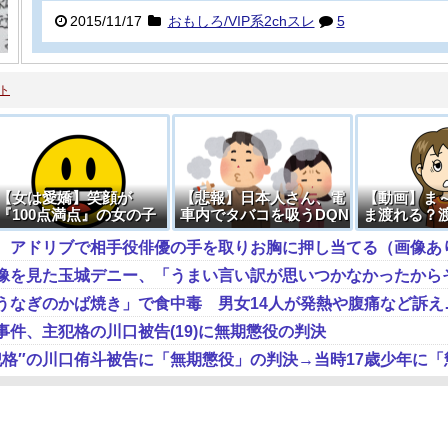
2015/11/17
おもしろ/VIP系2chスレ
5
ト
【女は愛嬌】笑顔が
【悲報】日本人さん、電
【動画】ま
『100点満点』の女の子
車内でタバコを吸うDQN
ま渡れる？
【画像】
を誰も注意できない【動
な？」→
、アドリブで相手役俳優の手を取りお胸に押し当てる（画像あ
画】
件、主犯格の川口被告(19)に無期懲役の判決