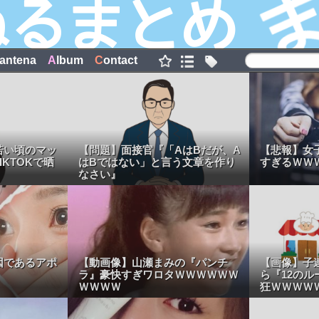
antena
A
lbum
C
ontact
若い頃のマッ
【問題】面接官『「AはBだが、A
【悲報】女
KTOKで晒
はBではない」と言う文章を作り
すぎるＷＷ
なさい』
因であるアポ
【動画像】山瀬まみの『パンチ
【画像】子
ラ』豪快すぎワロタＷＷＷＷＷＷ
ら『12の
ＷＷＷＷ
狂ＷＷＷＷ