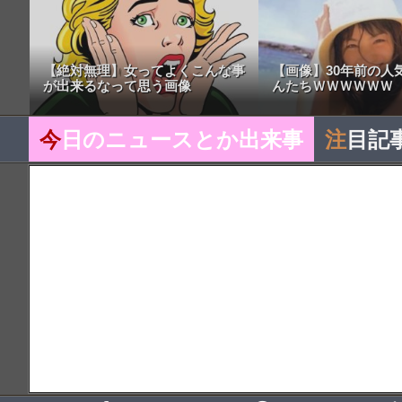
【絶対無理】女ってよくこんな事
【画像】30年前の人
が出来るなって思う画像
んたちＷＷＷＷＷＷ
今
日のニュースとか出来事
注
目記