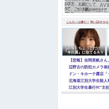
こんな～は嫌だ！
怖い話/オカル
【朗報】ちょっとだけ
『本田翼』に似てるＡＶ
女優 →画像
【悲報】吉岡里帆さん
北海道江別大学生殺人事