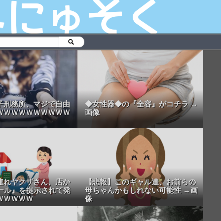
子刑務所、マジで自由
◆女性器◆の『全容』がコチラ →
ＷＷＷＷＷＷＷＷＷＷ
画像
連れヤクザさん、店か
【悲報】このギャル達、お前らの
ルール』を提示されて発
母ちゃんかもしれない可能性 →画
ＷＷＷＷＷ
像