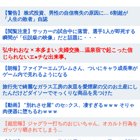
【警告】 株式投資、男性の自信喪失の原因に… 6割超が
「人生の敗者」自認
【閲覧注意】サッカーの試合中に落雷、選手1人が即死する
瞬間が「伝説級の映像」だと話題に・・・
弘中れおな × 本多まい 夫婦交換…温泉宿で起こった信
じられないエ●チな出来事。
【朗報】ファイアーエムブレムさん、ついにキャラ成長率が
ゲーム内で見れるようになる
旅行先で綺麗なガラス工房の灰皿を愛煙家の父のお土産にし
たんだけどダイソーでそっくりな商品を見つけた
【動画】 ”別れさせ屋” のセ○クス、凄すぎるｗｗｗ そりゃ
肉便器に堕ちるわｗｗｗ
【超悲報】ジャグラー打ちのおじいちゃん、オカルト行為を
ガッツリ晒されてしまう…