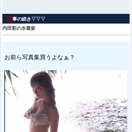
記
事の続き▽▽▽
内田彩の水着姿
お前ら写真集買うよなぁ？