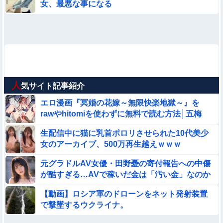
女、最悪な事になる
人
気サイト記事紹介
エロ漫画『冥婚の花嫁～無限快楽地獄～』を
rawやhitomiを使わずに無料で読む方法│五梅
生配信中に猫に乳首ポロリさせられた10代美少
女のアーカイブ、500万再生越えｗｗｗ
元グラドルAV女優・田野憂の寄付報告への中傷
が酷すぎる…AVで稼いだ金は「汚い金」なのか
【動画】ロシア軍のドローンをネット発射装置
で撃墜するウクライナ。