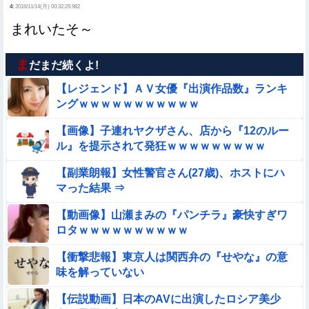
4:
2016/11/14(月) 00:32:29.982
まれいたそ～
ま
だまだ続くよ!
【レジェンド】ＡＶ女優『出演作品数』ランキ
ングｗｗｗｗｗｗｗｗｗｗｗ
【画像】子連れヤクザさん、店から『12のルー
ル』を提示されて発狂ｗｗｗｗｗｗｗｗｗ
【副業朗報】女性警官さん(27歳)、ホストにハ
マった結果 ⇒
【動画像】山瀬まみの『パンチラ』豪快すぎワ
ロタｗｗｗｗｗｗｗｗｗｗ
【衝撃悲報】東京人は関西弁の『せやな』の意
味を解っていない
【伝説動画】日本のAVに出演したロシア美少