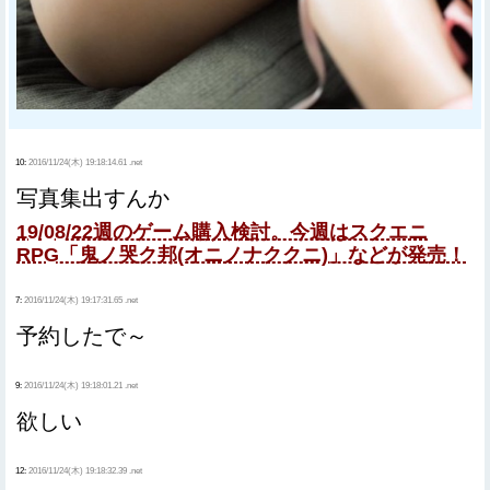
10:
2016/11/24(木) 19:18:14.61 .net
写真集出すんか
19/08/22週のゲーム購入検討。今週はスクエニ
RPG「鬼ノ哭ク邦(オニノナククニ)」などが発売！
7:
2016/11/24(木) 19:17:31.65 .net
予約したで～
9:
2016/11/24(木) 19:18:01.21 .net
欲しい
12:
2016/11/24(木) 19:18:32.39 .net