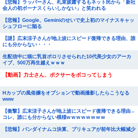
【悲報】ラッパーさん、札束披露するもネット民から「新社
会人の初ボーナスくらいしかない」と笑われる
【悲報】Google、Geminiのせいで史上初のマイナスキャッ
シュフローに陥る
【謎】広末涼子さんが地上波にスピード復帰できる理由、誰
にも分からない・・・
生配信中に猫に乳首ポロリさせられた10代美少女のアーカ
イブ、500万再生越えｗｗｗ
【動画】力士さん、ボクサーをボコってしまう
Hカップの風俗嬢をオプションで動画撮影したらこうなる
www
【衝撃】広末涼子さんが地上波にスピード復帰できる理由←
コレ、誰にも分からない模様w w w w w w w w
【悲報】バンダイナムコ決算、プリキュアが前年比大幅減少