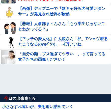
【画像】ディズニーで『陰キャ好みの可愛いダン
サー』が発見され陰界が騒然
【悲報】人事部ま～んさん「もう学生じゃないこ
とわかってる？」
【ヱッチの擬人化】白人娘さん「私、Tシャツ着る
とこうなるのw(ﾊﾟｼｬ)」→4万いいね
「自分の顔…ブス過ぎてツラい…」って言ってる
女子たちの画像ください！
今
日の出来事とか
小さなすれ違いが、夫を追い詰めていく