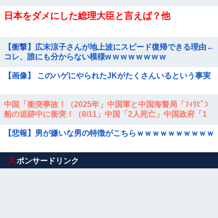
日本をダメにした総理大臣と言えば？他
【衝撃】広末涼子さんが地上波にスピード復帰できる理由←
コレ、誰にも分からない模様w w w w w w w w
【画像】 このハゲにやられたJKがたくさんいるという事実
中国「衝突事故！（2025年」中国軍と中国海警局「ﾌｨﾘﾋﾟﾝ
船の追跡中に衝突！（8/11」中国「2人死亡」中国政府「1
年間隠蔽」日本「隠蔽され...
【悲報】男が嫌いな男の特徴がこちらｗｗｗｗｗｗｗｗｗｗ
Powered by livedoor 相互RSS
ス
ポンサードリンク