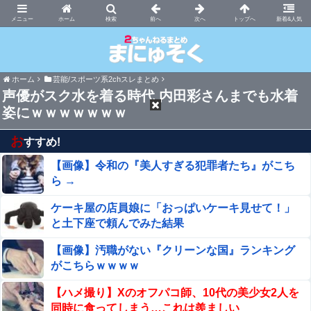
まにゅそく 2chまとめニュース速報VIP
ホーム
新着&人気
ホーム
芸能/スポーツ系2chスレまとめ
声優がスク水を着る時代 内田彩さんまでも水着
姿にｗｗｗｗｗｗｗ
お
すすめ!
【画像】令和の『美人すぎる犯罪者たち』がこち
ら →
ケーキ屋の店員娘に「おっぱいケーキ見せて！」
と土下座で頼んでみた結果
【画像】汚職がない『クリーンな国』ランキング
がこちらｗｗｗｗ
【ハメ撮り】Xのオフパコ師、10代の美少女2人を
同時に食ってしまう…これは羨ましい