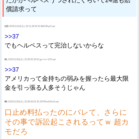
たかがヘルペスうつされたぐらいで24億も賠
償請求って
113:
2015/11/24(火) 16:11:39.92 ID:8tKOfhyi0.net
>>37
でもヘルペスって完治しないからな
41:
2015/11/24(火) 15:30:20.29 ID:gv+m+1t70.net
>>37
アメリカって金持ちの弱みを握ったら最大限
金を引っ張る人多そうじゃん
40:
2015/11/24(火) 15:29:44.01 ID:Z8YMwkWw0.net
口止め料払ったのにバレて、さらに
その事で訴訟起こされるってｗ 超カ
モだろ