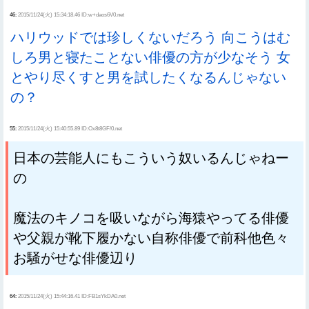
46:
2015/11/24(火) 15:34:18.46 ID:w+daos6V0.net
ハリウッドでは珍しくないだろう 向こうはむ
しろ男と寝たことない俳優の方が少なそう 女
とやり尽くすと男を試したくなるんじゃない
の？
55:
2015/11/24(火) 15:40:55.89 ID:Ox8t8GF/0.net
日本の芸能人にもこういう奴いるんじゃねー
の
魔法のキノコを吸いながら海猿やってる俳優
や父親が靴下履かない自称俳優で前科他色々
お騒がせな俳優辺り
64:
2015/11/24(火) 15:44:16.41 ID:FB1sYkDA0.net