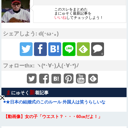
このスレをまとめた
まにゅそく最新記事を
いいね
してチェックしよう！
シェアしよう: d(･ω･｡)
0
フォローthx: ヽ(*･∀･)人(･∀･*)ﾉ
ま
新
にゅそく
着記事
◉★日本の結婚式のこのルール 外国人は笑うらしいな
【動画像】女の子「ウエスト？・・・60㎝だよ！」