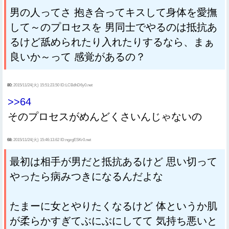
男の人ってさ 抱き合ってキスして身体を愛撫
して～のプロセスを 男同士でやるのは抵抗あ
るけど舐められたり入れたりするなら、まぁ
良いか～って 感覚があるの？
80:
2015/11/24(火) 15:51:23.50 ID:LCBdhD6y0.net
>>64
そのプロセスがめんどくさいんじゃないの
68:
2015/11/24(火) 15:46:13.62 ID:ngzgESKr0.net
最初は相手が男だと抵抗あるけど 思い切って
やったら病みつきになるんだよな
たまーに女とやりたくなるけど 体というか肌
が柔らかすぎてぶにぶにしてて 気持ち悪いと