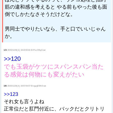
筋の違和感を考えると やる前もやった後も面
倒でしかたなさそうだけどな。
男同士でやりたいなら、手と口でいいじゃん
か。
123:
2015/11/24(火) 16:22:02.81 ID:PvccfVby0.net
>>120
でも玉袋がケツにスパンスパン当た
る感覚は何物にも変えがたい
186:
2015/11/24(火) 16:57:04.57 ID:ngzgESKr0.net
>>123
それ女も言うよね
正常位だと肛門付近に、バックだとクリトリ