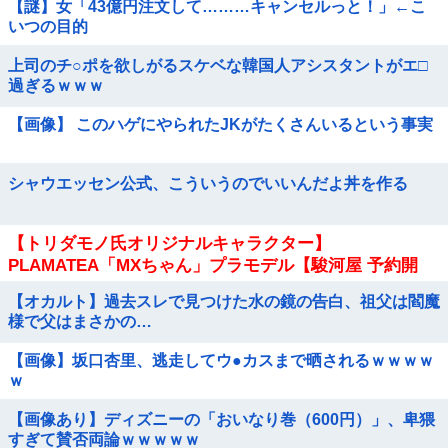
【謎】女「43億円注文して………キャンセルっと！」←こ
いつの目的
上司のチ○ポを欲しがるスケベな韓国人アシスタントがエ□
過ぎるｗｗｗ
【画像】 このハゲにやられたJKがたくさんいるという事実
シャウエッセン公式、こういうのでいいんだよ丼を作る
【トリダモノ氏オリジナルキャラクター】
PLAMATEA「MXちゃん」プラモデル【駿河屋 予約開
始】
【オカルト】過去スレで見つけた水の鏡の告白、祖父は閻魔
様で父はまさかの…
【画像】坂口杏里、逃走してウ●カスまで晒されるｗｗｗｗ
ｗ
【画像あり】ディズニーの「おいなり巻（600円）」、卑猥
すぎて賛否両論ｗｗｗｗｗ