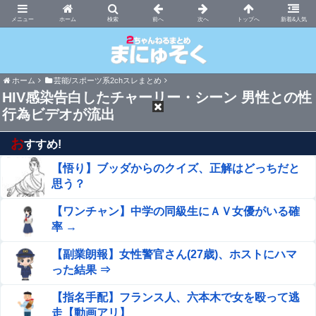
まにゅそく 2chまとめニュース速報VIP
ホーム
新着&人気
ホーム
芸能/スポーツ系2chスレまとめ
HIV感染告白したチャーリー・シーン 男性との性
行為ビデオが流出
お
すすめ!
【悟り】ブッダからのクイズ、正解はどっちだと
思う？
【ワンチャン】中学の同級生にＡＶ女優がいる確
率 →
【副業朗報】女性警官さん(27歳)、ホストにハマ
った結果 ⇒
【指名手配】フランス人、六本木で女を殴って逃
走【動画アリ】