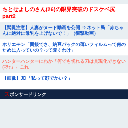
ちとせよしのさん(26)の限界突破のドスケベ尻
part2
【閲覧注意】人妻がヌード動画を公開 ⇒ ネット民「赤ちゃ
んに絶対に母乳を上げないで！」（衝撃動画）
ホリエモン「面接でさ、納豆パックの薄いフィルムって何の
ために入っていの？って聞くわけ」
ハンターハンターにわか「何でも切れる刀は具現化できない
(ﾆﾁｯ」←これ
【画像】JD「私って顔でかい？」
Powered by livedoor 相互RSS
ス
ポンサードリンク