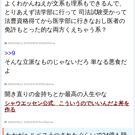
よくわかんねえが文系も理系もできるんで、
とりあえず法学部に行って 司法試験受かって
法曹資格得てから医学部に行きなおし医者の
免許もとった的な両方くえちゃう系？
18:
2015/11/24(火) 15:15:03.69 ID:JG9JsDHF0.net
>>9
そんな立派なものじゃないだろ 単なる悪食だ
よ
31:
2015/11/24(火) 15:22:51.67 ID:4OPhI+8y0.net
開き直りの金持ちとか最高の人生やな
シャウエッセン公式、こういうのでいいんだよ丼を
作る
37:
2015/11/24(火) 15:28:23.29 ID:PvccfVby0.net