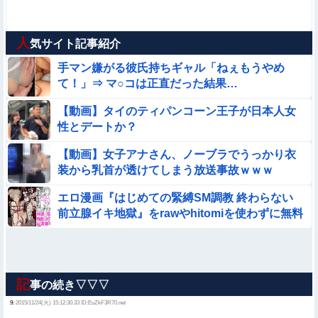
人
気サイト記事紹介
手マン嫌がる彼氏持ちギャル「ねぇもうやめ
て！」⇒ マ○コは正直だった結果…
【動画】タイのティパンコーン王子が日本人女
性とデートか？
【動画】女子アナさん、ノーブラでうっかり衣
装から乳首が透けてしまう放送事故ｗｗｗ
エロ漫画『はじめての緊縛SM調教 終わらない
前立腺イキ地獄』をrawやhitomiを使わずに無料
で読む方法│ぱーたぽ
記
事の続き▽▽▽
9:
2015/11/24(火) 15:12:30.33 ID:EuZkF3R70.net