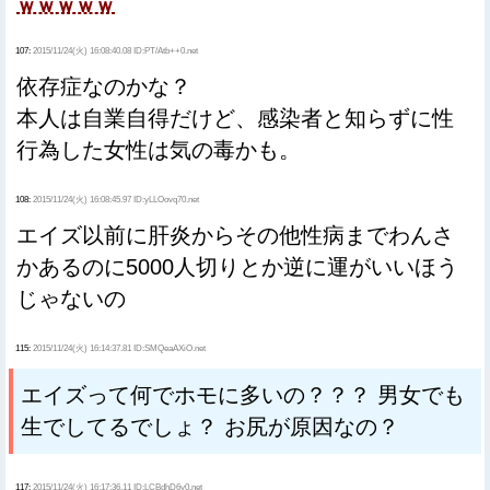
ｗｗｗｗｗ
107:
2015/11/24(火) 16:08:40.08 ID:PT/Atb++0.net
依存症なのかな？
本人は自業自得だけど、感染者と知らずに性
行為した女性は気の毒かも。
108:
2015/11/24(火) 16:08:45.97 ID:yLLOovq70.net
エイズ以前に肝炎からその他性病までわんさ
かあるのに5000人切りとか逆に運がいいほう
じゃないの
115:
2015/11/24(火) 16:14:37.81 ID:SMQeaAXiO.net
エイズって何でホモに多いの？？？ 男女でも
生でしてるでしょ？ お尻が原因なの？
117:
2015/11/24(火) 16:17:36.11 ID:LCBdhD6y0.net