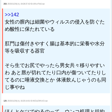
283:
2015/11/24(火) 19:28:37.42 ID:iiWxrFfo0.net
>>142
女性の膣内は細菌やウィルスの侵入を防ぐた
め酸性に保たれている
肛門は傷付きやすく腸は基本的に栄養や水分
等を吸収する器官
そら生でお尻でやったら男女共々移りやすい
わ あと唇が切れてたり口内が傷ついてたりし
てるのに唾液交換とか 体液飲んじゃうのも同
じ事やね
120:
2015/11/24(火) 16:20:14.61 ID:MZIuOWUiO.net
ほんとケツでやるのって、ウンコ処理と括約