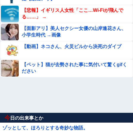
【悲報】イギリス人女性「ここ…Wi-Fiが飛んで
る……」 →
【面影アリ】美人セクシー女優の山岸逢花さん、
小学生時代 →画像
【動画】ネコさん、火災ビルから決死のダイブ
【ペット】猫が去勢された事に気付いて驚くgifく
ださい
今
日の出来事とか
ゾッとして、ほろりとする奇妙な物語。