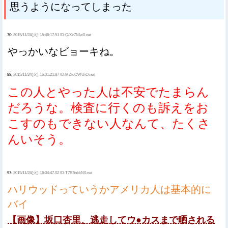
思うようになってしまった
70:
2015/11/24(火) 15:46:17.51 ID:Q/Xz7NIw0.net
やっかいなビョーキね。
88:
2015/11/24(火) 16:01:21.87 ID:MZIuOWUiO.net
この人とやった人は不安でたまらん
だろうな。検査に行くのも訴えをお
こすのもできない人なんて、たくさ
んいそう。
97:
2015/11/24(火) 16:04:47.02 ID:T7R5nkkN0.net
ハリウッドっていうかアメリカ人は基本的に
バイ
【画像】坂口杏里、逃走してウ●カスまで晒される