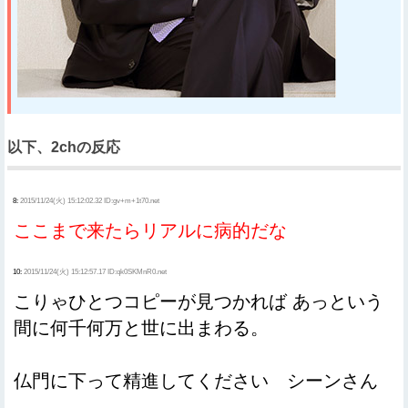
以下、2chの反応
8:
2015/11/24(火) 15:12:02.32 ID:gv+m+1t70.net
ここまで来たらリアルに病的だな
10:
2015/11/24(火) 15:12:57.17 ID:qk0SKMnR0.net
こりゃひとつコピーが見つかれば あっという
間に何千何万と世に出まわる。
仏門に下って精進してください シーンさん