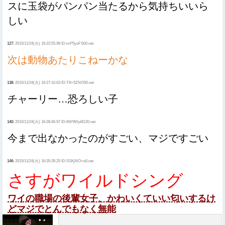
スに玉袋がパンパン当たるから気持ちいいら
しい
127:
2015/11/24(火) 16:22:55.99 ID:mP5yoFS00.net
次は動物あたりこねーかな
138:
2015/11/24(火) 16:27:10.63 ID:T8+5ZNO50.net
チャーリー…恐ろしい子
140:
2015/11/24(火) 16:28:46.97 ID:6W9Wp6D20.net
今まで出なかったのがすごい、マジですごい
146:
2015/11/24(火) 16:35:39.25 ID:SSKjNO+e0.net
さすがワイルドシング
ワイの職場の後輩女子、かわいくていい匂いするけ
どマジでとんでもなく無能