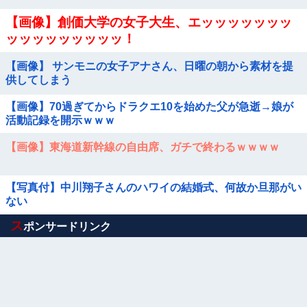
【画像】創価大学の女子大生、エッッッッッッッ
ッッッッッッッッッ！
【画像】 サンモニの女子アナさん、日曜の朝から素材を提
供してしまう
【画像】70過ぎてからドラクエ10を始めた父が急逝→娘が
活動記録を開示ｗｗｗ
【画像】東海道新幹線の自由席、ガチで終わるｗｗｗｗ
【写真付】中川翔子さんのハワイの結婚式、何故か旦那がい
ない
Powered by livedoor 相互RSS
ス
ポンサードリンク