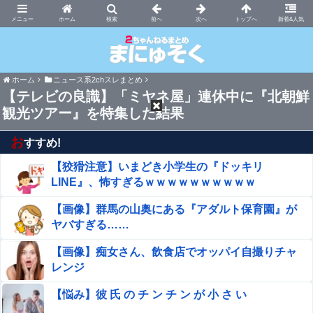
まにゅそく 2chまとめニュース速報VIP
ホーム
新着&人気
ホーム
ニュース系2chスレまとめ
【テレビの良識】「ミヤネ屋」連休中に『北朝鮮
観光ツアー』を特集した結果
お
すすめ!
【狡猾注意】いまどき小学生の『ドッキリ
LINE』、怖すぎるｗｗｗｗｗｗｗｗｗｗ
【画像】群馬の山奥にある『アダルト保育園』が
ヤバすぎる……
【画像】痴女さん、飲食店でオッパイ自撮りチャ
レンジ
【悩み】彼 氏 の チ ン チ ン が 小 さ い