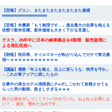
【悲報】グエン、またまたまたまたまたまた逮捕
wwwwwwwwwwwwwww
【悲報】米農家「もう無理です…」過去最大の在庫を抱える
状態で新米収穫。新米価格も大きく下がる見通し
テスラ、26年中に日本の納車拠点を6割増 販売急増に
よる混乱収拾へ
【朗報】秋田県、オイルマネーが転がり込んでガチで東北最
強へｗｗｗｗｗｗｗｗｗｗｗｗ
【議論】儒教「年上を敬え、目上に逆らうな、秩序を守れ」
←これが東アジアに残したもの
仕事中の美女ホテル清掃員にチ●ポしごかれて射精させても
らった男の動画、羨ましすぎるｗｗｗ
美人な彼女がしつこくナンパされていた。ねぇねぇお茶しな
い？ → 彼女、慣れたものです…