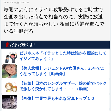
75:
2017/08/14(月) 22:09:31.21
毎週のようにミサイル攻撃受けてるご時世で
企画を出した時点で相当なのに、実際に放送
まで行くとか頭おかしい 相当に汚鮮が進んで
いる証拠だろ
ま
だまだ続くよ!
ビジネス本「イラッとした時は誰かを標的にして
イジメてみよう！」
【美人悲報】レジェンドAV女優さん、25年でこ
うなってしまう【動画像】
【狂気】日本のシングルマザー、娘の前でバック
で激しく突かれてしまう・・・（動画）
【画像】世界で最も有名な写真トップ１０