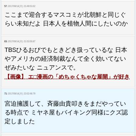
57:
2017/08/14(月) 21:49:53.62
ここまで迎合するマスコミが北朝鮮と同じぐ
らい未知だよ 日本人を植物人間にしたいのか
63:
2017/08/14(月) 21:53:59.87
TBSひるおびでもときどき扱っているな 日本
やアメリカの経済制裁なんて全く効いてない
ぜみたいな ニュアンスで。
【画像】 エ□漫画の「めちゃくちゃな展開」が好き
71:
2017/08/14(月) 22:02:48.79
宮迫擁護して、斉藤由貴叩きをまだやってい
る時点で ミヤネ屋もバイキング同様にクズ認
定しました