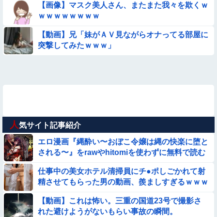
【画像】マスク美人さん、またまた我々を欺くｗ
ｗｗｗｗｗｗｗｗ
【動画】兄「妹がＡＶ見ながらオナってる部屋に
突撃してみたｗｗｗ」
人
気サイト記事紹介
エロ漫画『縄酔い〜おぼこ令嬢は縄の快楽に堕と
される〜』をrawやhitomiを使わずに無料で読む
方法│メランコリックオレンジ
仕事中の美女ホテル清掃員にチ●ポしごかれて射
精させてもらった男の動画、羨ましすぎるｗｗｗ
【動画】これは怖い。三重の国道23号で撮影さ
れた避けようがないもらい事故の瞬間。