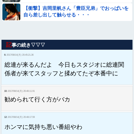
【衝撃】吉岡里帆さん「豊臣兄弟」でおっぱいを
自ら差し出して触らせる・・・
記
事の続き▽▽▽
6:
2017/08/14(月) 20:45:21.36
総連が来るんだよ 今日もスタジオに総連関
係者が来てスタッフと揉めてたぞ本番中に
10:
2017/08/14(月) 20:46:11.91
勧められて行く方がバカ
12:
2017/08/14(月) 20:48:17.59
ホンマに気持ち悪い番組やわ