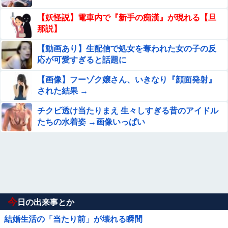
【妖怪説】電車内で『新手の痴漢』が現れる【旦
那説】
【動画あり】生配信で処女を奪われた女の子の反
応が可愛すぎると話題に
【画像】フーゾク嬢さん、いきなり『顔面発射』
された結果 →
チクビ透け当たりまえ 生々しすぎる昔のアイドル
たちの水着姿 →画像いっぱい
今
日の出来事とか
結婚生活の「当たり前」が壊れる瞬間