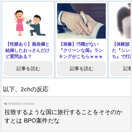
【性癖あり】風俗嬢と
【画像】汚職がない
【体験談
結婚したおっさんだけ
『クリーンな国』ラン
た『シン
ど質問ある？
キングがこちらｗｗｗ
ち』で打
ｗ
記事を読む
記事を読む
記
以下、2chの反応
54:
2017/08/14(月) 21:43:48.24
拉致するような国に旅行することをそそのか
すとは BPO案件だな