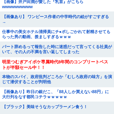
【画像】井戸田潤が愛した『乳首』がこちら
wwwwwwwwww
【画像あり】 ワンピース作者の中学時代の絵がすごすぎる
→
仕事中の美女ホテル清掃員にチ●ポしごかれて射精させても
らった男の動画、羨ましすぎるｗｗｗ
パート辞めるって報告した時に迷惑だって言ってくる社員が
いて、その人の不満を言い返してしまった
明里つむぎアイポケ専属時代8年間のコンプリートベス
トが半額セール中！！
本物のスパイ、政府批判どころか「むしろ政府の味方」を演
じて潜伏することが判明他
【画像あり】昨日の銀だこ、「88人しか買えない88円」に
大行列をなす都民コチラｗｗｗｗｗ
【ブラック】美味そうなカップラーメン食う！