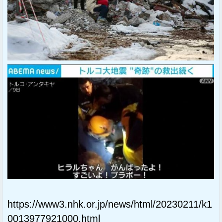
https://www3.nhk.or.jp/news/html/20230211/k1
0013977921000.html