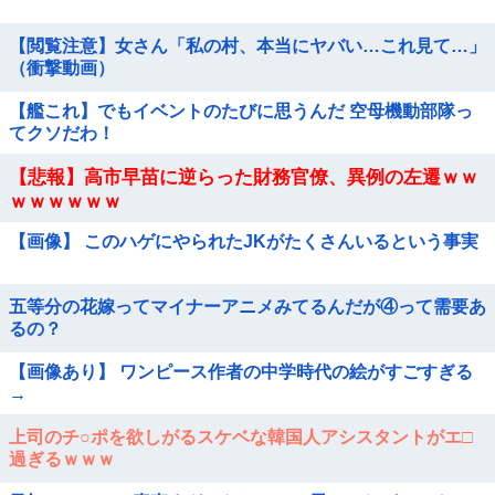
【閲覧注意】女さん「私の村、本当にヤバい…これ見て…」
（衝撃動画）
【艦これ】でもイベントのたびに思うんだ 空母機動部隊っ
てクソだわ！
【悲報】高市早苗に逆らった財務官僚、異例の左遷ｗｗ
ｗｗｗｗｗｗ
【画像】 このハゲにやられたJKがたくさんいるという事実
五等分の花嫁ってマイナーアニメみてるんだが④って需要あ
るの？
【画像あり】 ワンピース作者の中学時代の絵がすごすぎる
→
上司のチ○ポを欲しがるスケベな韓国人アシスタントがエ□
過ぎるｗｗｗ