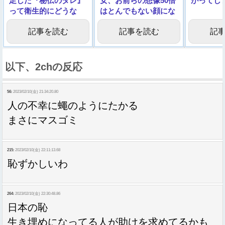
足した『秘伝のタレ』
女、お前らの想像50倍
がってし
って衛生的にどうな
はとんでもない顔にな
の？
る…
記事を読む
記事を読む
記
以下、2chの反応
56:
2023/02/10(金) 21:34:20.80
人の不幸に蠅のようにたかる
まさにマスゴミ
215:
2023/02/10(金) 22:11:13.68
恥ずかしいわ
264:
2023/02/10(金) 22:30:48.86
日本の恥
生き埋めになってる人が助けを求めてるかも