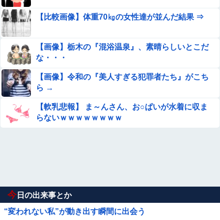
【比較画像】体重70㎏の女性達が並んだ結果 ⇒
【画像】栃木の『混浴温泉』、素晴らしいとこだ
な・・・
【画像】令和の『美人すぎる犯罪者たち』がこち
ら →
【軟乳悲報】 ま～んさん、お○ぱいが水着に収ま
らないｗｗｗｗｗｗｗｗ
今
日の出来事とか
“変われない私”が動き出す瞬間に出会う