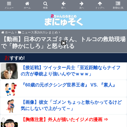
まにゅそく 2chまとめニュース速報VIP
ホーム
新着&人気
ホーム
ニュース系2chスレまとめ
【動画】日本のマスゴミさん、トルコの救助現場
で「静かにしろ」と怒られる
お
すすめ!
【接近戦】ツイッター兵士「至近距離ならナイフ
の方が拳銃より強いんやでｗｗｗ」
『60歳の元ボクシング世界王者』 VS. 『素人』
【画像】彼女「ゴメン ちょっと散らかってるけど
気にしないで上がって～」
【胸痛注意】外人が描いたイジメの漫画 ⇒