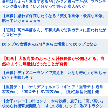
最初はちょっと素直すぎるだけか？と思ってたが、マウンテ
ィング癖が凄まじいと分かって切った友人がいた
【画像】思わず保存したくなる「笑える画像・最高な画像」
貼っていけｗｗｗｗｗ
【悲報】高市早苗さん、平和式典で防弾ガラスに囲われなが
らスピーチ
IカップAV女優さん(24)👙さらに増量してIカップになる
【動画】大阪府警のおっさん射殺映像が公開される。当
然のように無抵抗だったことが発覚
【画像】ディズニーランドで買える「いなり寿司」がめちゃ
めちゃ美味しそう
【重音テト】コナミデフォルメフィギュア「重音テト 通常
衣装Ver.」「重音テト SV衣装Ver.」【彩色原型公開】他
【女子バレー】185センチ・木村沙織、息子に「高い高い」
求められ衝撃展開激白 「すごい列になって…私アトラクシ