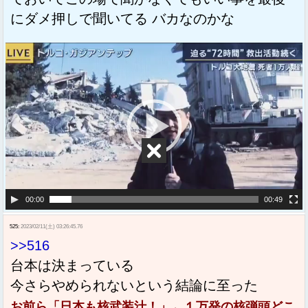
にダメ押しで聞いてる バカなのかな
動
画
プ
レ
ー
ヤ
ー
00:00
00:49
525:
2023/02/11(土) 03:26:45.76
>>516
台本は決まっている
今さらやめられないという結論に至った
お前ら「日本も核武装汁！」←１万発の核弾頭どこ