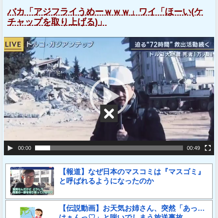
バカ「アジフライうめーｗｗｗ」ワイ「ほーい(ケ
チャップを取り上げる)」
動
画
プ
レ
ー
ヤ
ー
00:00
00:49
【報道】なぜ日本のマスコミは『マスゴミ』
と呼ばれるようになったのか
【伝説動画】お天気お姉さん、突然「あっ…
はぁんっ♡」と喘いでしまう放送事故