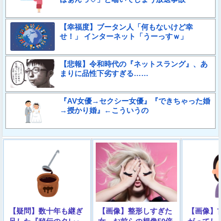
【幸福度】ブータン人「何もないけど幸
せ！」 インターネット「うーっすｗ」
【悲報】令和時代の『ネットスラング』、あ
まりに品性下劣すぎる……
『AV女優→セクシー女優』『できちゃった婚
→授かり婚』←こういうの
【疑問】数十年も継ぎ
【画像】整形しすぎた
【画像】