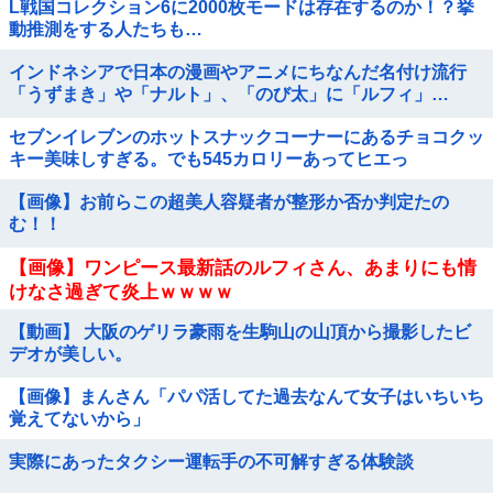
L戦国コレクション6に2000枚モードは存在するのか！？挙
動推測をする人たちも…
インドネシアで日本の漫画やアニメにちなんだ名付け流行
「うずまき」や「ナルト」、「のび太」に「ルフィ」…
セブンイレブンのホットスナックコーナーにあるチョコクッ
キー美味しすぎる。でも545カロリーあってヒエっ
【画像】お前らこの超美人容疑者が整形か否か判定たの
む！！
【画像】ワンピース最新話のルフィさん、あまりにも情
けなさ過ぎて炎上ｗｗｗｗ
【動画】 大阪のゲリラ豪雨を生駒山の山頂から撮影したビ
デオが美しい。
【画像】まんさん「パパ活してた過去なんて女子はいちいち
覚えてないから」
実際にあったタクシー運転手の不可解すぎる体験談