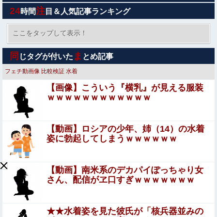
のあと片付けをして座る頃には私のお肉は消えている
24
注
時間
目＆人気記事ランキング
【画像】双子、同時にセクシービデオにデビューｗｗｗｗ
ｗ
ここをタップして表示！
【画像】 この「着圧レギンス」の広告漫画がエ●チすぎる
同
ま
じタグが付いた
とめ記事
と話題に
フェチ動画像
比較検証
水着
カツオのサクにアニサキスらしき物体発見
【画像】こういう『横乳』が見える服装
ｗｗｗｗｗｗｗｗｗｗｗｗ
【画像】山之内すず、おっぱいが聳え立つｗｗｗｗｗｗｗ
ｗ
【動画】ロシアの少年、姉（14）の水着
【悲報】 同人作家さん「夏コミで定規グッズ出します！」
姿に勃起してしまうｗｗｗｗｗｗ
→日本に「インチ表記の定規は販売禁止」という法令があ
り頒布中止に
【画像】女さん「貧乳だから男水着で市民プールいっ
【動画】南米系のデカパイぽっちゃり女
たら周りがコソコソしだしてやばいwwwwwwww」5万
さん、配信がヱ口すぎｗｗｗｗｗｗｗ
いいね
まんさん「女性の膣は男性器を挿入するものではありませ
ん」
★★水着姿を見た彼氏が「核兵器並みの