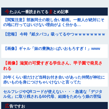
【画像】こういう『横乳』が見える服装ｗｗｗｗｗｗｗｗｗｗ
ｗｗ
今
ま
たぶん一番読まれてる
とめ記事
【閲覧注意】部族同士の殺し合い動画。一般人が絶対にそ
の地に行ってはいけない理由がよく分かる…
【悲報】 今時『紙タバコ』吸ってるやつｗｗｗｗｗｗｗｗ
【画像】ギャル「妹の豊胸お○ぱいおもろすぎ！」www
【画像】滋賀の可愛すぎる学生さん、甲子園で発見さ
れる
20年くらい前だけど当時お付き合いがあった仲間が神社に
赤いものを身につけちゃいけないと言ってた
セルフレジやQRコードが使えない・・・急速な「デジタ
ル化」に取り残される60代母、結婚をためらう娘の苦悩
広
夫と義実家に行くと毎回ステーキが出てくるけど私が配膳
告ですお