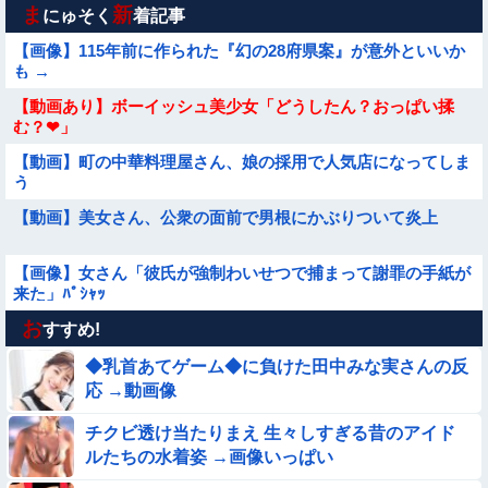
ま
新
にゅそく
着記事
【画像】115年前に作られた『幻の28府県案』が意外といいか
も →
【動画あり】ボーイッシュ美少女「どうしたん？おっぱい揉
む？❤」
【動画】町の中華料理屋さん、娘の採用で人気店になってしま
う
【動画】美女さん、公衆の面前で男根にかぶりついて炎上
【画像】女さん「彼氏が強制わいせつで捕まって謝罪の手紙が
来た」ﾊﾟｼｬｯ
お
【要審議】４歳娘が描いたママのお尻ｗｗｗｗｗ【画像】
すすめ!
◆乳首あてゲーム◆に負けた田中みな実さんの反
【動画】スペインのJK、レベチｗｗｗｗｗｗｗｗｗｗ
応 →動画像
チクビ透け当たりまえ 生々しすぎる昔のアイド
【参考画像】脱がしたら『残念オッパイ』を褒める時の模範解
ルたちの水着姿 →画像いっぱい
答