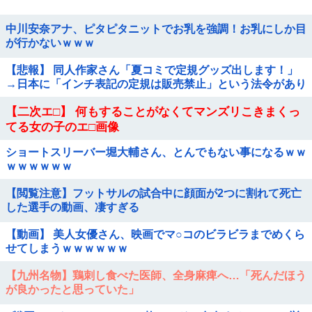
中川安奈アナ、ピタピタニットでお乳を強調！お乳にしか目
が行かないｗｗｗ
【悲報】 同人作家さん「夏コミで定規グッズ出します！」
→日本に「インチ表記の定規は販売禁止」という法令があり
頒布中止に
【二次エ□】 何もすることがなくてマンズリこきまくっ
てる女の子のエ□画像
ショートスリーバー堀大輔さん、とんでもない事になるｗｗ
ｗｗｗｗｗｗ
【閲覧注意】フットサルの試合中に顔面が2つに割れて死亡
した選手の動画、凄すぎる
【動画】 美人女優さん、映画でマ○コのビラビラまでめくら
せてしまうｗｗｗｗｗｗ
【九州名物】鶏刺し食べた医師、全身麻痺へ…「死んだほう
が良かったと思っていた」