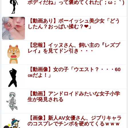
ボディだね」って褒めてくれた(´；ω；｀)
韓国サッカー協会「現在は不適切な行為は絶対にない」→
韓国人「一番重要なのは2002年なのにそこは言及しないん
だなｗｗｗ」「責任逃れが本当にひどい・・・」
【画像】 新潟で1番並ぶラーメン屋に来たでｗｗｗｗｗｗ
【動画あり】ボーイッシュ美少女「どう
ｗｗ
したん？おっぱい揉む？❤」
【緊急】AV業界、ぶっ壊れ最強が現れインフレ
環境崩壊ｗｗｗｗ
【悲報】イッヌさん、飼い主の『レズプ
レイ』を見てドン引き・・・
【画像】株の暴落を描いた漫画、ガチで怖いwwwww
【動画像】女の子「ウエスト？・・・60
【艦これ】この間13年 長かったのか、短かったのか……
㎝だよ！」
芸能人 「車の任意保険は強制にしろ、保険にも入れないヤ
【動画】アンドロイドみたいな女子小学
ツは運転すんな！法律を改正しろ！！」
生が発見される
【画像】ワンピース最新話のルフィさん、あまりにも情け
なさ過ぎて炎上ｗｗｗｗ
【画像】新人AV女優さん、ジブリキャラ
谷まりあ 胸のデカさが目立つ！
のコスプレでチンポを硬めてくるｗｗｗ
Sponsored Link