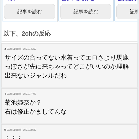
記事を読む
記事を読む
記
以下、2chの反応
3:
2025/11/25(火) 16:21:14.219
サイズの合ってない水着ってエロさより馬鹿
っぽさが先に来ちゃってどこがいいのか理解
出来ないジャンルだわ
4:
2025/11/25(火) 16:21:17.408
菊池姫奈か？
右は修正かましてんな
5:
2025/11/25(火) 16:21:32.529
ふふふ