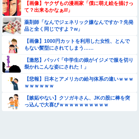
【動画】南米系のデカパイぽっちゃり女さん、配信がヱ口すぎ
【画像】ヤクザもの漫画家「僕に萌え絵を描けっ
ｗｗｗｗｗｗｗ
て？出来るかなぁ///」
【動画】ロシアの少年、姉（14）の水着姿に勃起してしまうｗ
薬剤師「なんでジェネリック嫌なんですか？先発
ｗｗｗｗｗ
品と全く同じですよ？w」
【朗報】メンヘラ女の子、可愛すぎると話題にｗｗｗｗｗｗｗ
ｗｗｗｗ
【画像】1000円カットを利用した女性、とんで
もない髪型にされてしまう……
【悲報】昭和世代さん、「1時間弱」は1時間に満たない、「1
時間強」は1時間＋αだと思ってる😭
【激怒】パッパ「中学生の娘がイジメで服を切り
★★水着姿を見た彼氏が「核兵器並みのボディだね」って褒め
裂かれこんな姿にされた！」
てくれた(´；ω；｀)
【悲報】日本とアメリカの給与体系の違いｗｗｗ
【画像】お前ら、犬にケンカ売られてるけどどうする？
ｗｗｗｗｗｗ
【動画】海外の変態、レベチｗｗｗｗｗｗｗ
【嫉妬やない】クソガキさん、JKの股に棒を突
っ込んで大喜びｗｗｗｗｗｗｗｗｗｗ
【悩み相談】昭和の高1女子さん、夏の体験談ｗｗｗｗｗｗｗ
ｗ
【臭ァ！】ストレッチ中の女性さん、豪快な放屁で周囲を和ま
せる ⇒