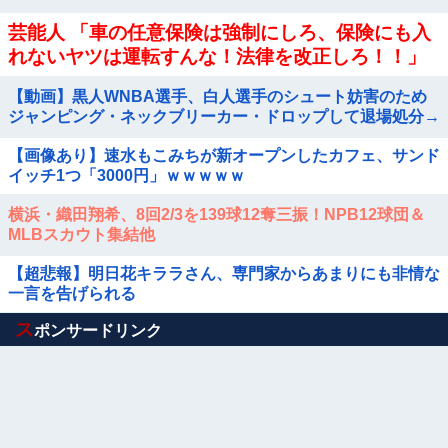
芸能人 「車の任意保険は強制にしろ、保険にも入
れないヤツは運転すんな！法律を改正しろ！！」
【動画】黒人WNBA選手、白人選手のシュート妨害のため
ジャンピング・ネックブリーカー・ドロップして退場処分→
ロッカールームから「白人特権」と投稿...
【画像あり】速水もこみちが新オープンしたカフェ、サンド
イッチ1つ「3000円」ｗｗｗｗｗ
横浜・織田翔希、8回2/3を139球12奪三振！NPB12球団＆
MLBスカウト集結他
【超悲報】明日花キララさん、専門家からあまりにも非情な
一言を告げられる
Powered by livedoor 相互RSS
ス
ポンサードリンク