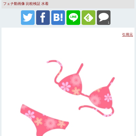
フェチ動画像
比較検証
水着
1
引用元