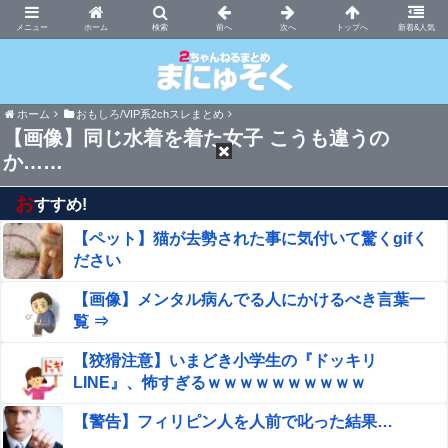
まにゅそく 2chまとめニュース速報VIP
ホーム
新着&人気
ホーム
おもしろ/VIP系2chスレまとめ
【画像】同じ水着を着た女子 こうも違うの
か……
お
すすめ!
【ペット】猫が去勢された事に気付いて驚くgifく
ださい
【画像】メンタル病んでる人にかけるべき言葉一
覧 ⇒
【狡猾注意】いまどき小学生の『ドッキリ
LINE』、怖すぎるｗｗｗｗｗｗｗｗｗｗ
【警告】フィリピン人を人前で叱った結果…