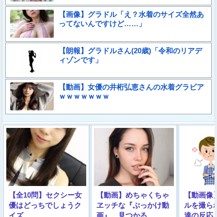
【画像】グラドル「え？水着のサイズ全然あ
ってないんですけど……」
【朗報】グラドルさん(20歳)「令和のリアデ
ィゾンです」
【動画】女優の井桁弘恵さんの水着グラビア
ｗｗｗｗｗｗｗ
【全10問】セクシー女
【動画】めちゃくちゃ
【動画像
優はどっちでしょうク
ヱッチな『ぶっかけ動
ルを撮ら
イズ
画』、見つかる
達の反応