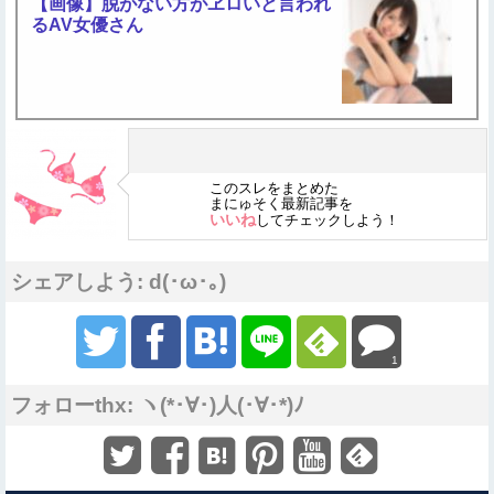
【画像】脱がない方がヱロいと言われ
るAV女優さん
このスレをまとめた
まにゅそく最新記事を
いいね
してチェックしよう！
シェアしよう: d(･ω･｡)
1
フォローthx: ヽ(*･∀･)人(･∀･*)ﾉ