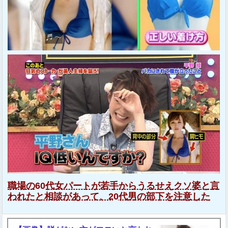
職場の60代女パートが若手からうるせえクソ婆と言
われたと相談があって、20代男の部下を注意した