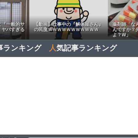
と『一般的サ
【動画】仕事中の『解体屋さん』
薬剤師「な
、ヤバすぎる
の民度ＷＷＷＷＷＷＷＷＷＷＷ
んですか？
よ？W」
事ランキング
人
気記事ランキング