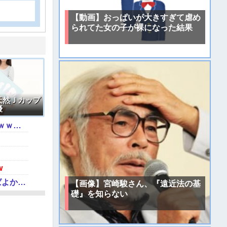
【動画】おっぱいが大きすぎて虐め
られてた女の子が裸になった結果
天然Ｊカップ
優
【動画】あのちゃん、また我々をシコらすｗｗｗｗｗｗｗｗｗｗｗｗｗｗｗｗｗｗｗｗｗｗｗｗ
w
【悲報】桐谷さん「人生かけて7億円貯めたのにガンで死ぬかも。もっと素直に遊べばよかった。」
【画像】宮崎駿さん、『遠近法の基
礎』を知らない