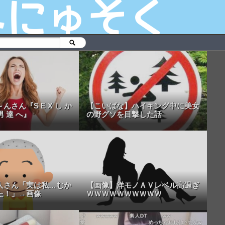
んさん『S E X し か
【こいばな】ハイキング中に美女
男 達 へ』
の野グソを目撃した話
人さん「実は私…むか
【画像】洋モノＡＶレベル高過ぎ
た！」→画像
ＷＷＷＷＷＷＷＷＷＷ