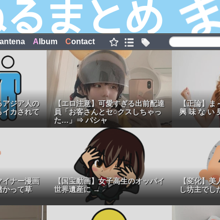
antena
A
lbum
C
ontact
るアジア人の
【エロ注意】可愛すぎる出前配達
【正論】ま～
らイカされて
員「お客さんとセ○クスしちゃっ
興 味 な い 
た…」⇒ パシャ
マイナー漫画
【国宝動画】女子高生のオッパイ
【変化】美
儲かって草
世界遺産に →
し坊主でし