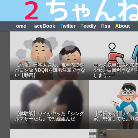
H
ome
F
aceBook
T
witter
F
eedly
R
ss
A
bout
F
【悲報】日本人さん、電車内でタ
白人の奴隷にされて
バコを吸うDQNを誰も注意できな
少女、白目剥きなが
い【動画】
しまう…
【体験談】ワイがヤッた『シング
【通帳あり】ワイ、
ルマザーたち』で打線組んだ
家、想像してたより