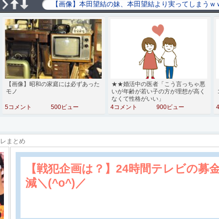
【画像】昭和の家庭には必ずあった
★★婚活中の医者「こう言っちゃ悪
モノ
いが年齢が若い子の方が理想が高く
なくて性格がいい」
5コメント
500ビュー
4コメント
900ビュー
スレまとめ
【戦犯企画は？】24時間テレビの募
減＼(^o^)／