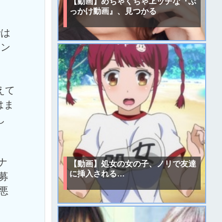
【動画】めちゃくちゃヱッチな『ぶ
っかけ動画』、見つかる
では
イン
えて
はま
し
ナ
【動画】処女の女の子、ノリで友達
に挿入される…
募
悪