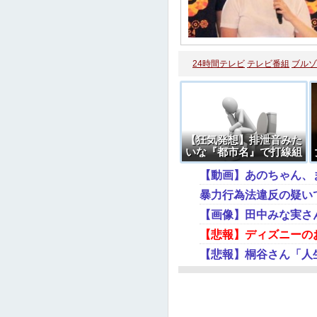
24時間テレビ
テレビ番組
ブルゾ
【狂気発想】排泄音みた
いな『都市名』で打線組
んだで
暴力行為法違反の疑い
【画像】田中みな実さ
【悲報】ディズニーのお