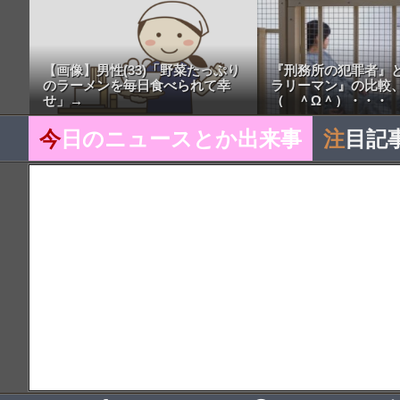
【画像】男性(33)「野菜たっぷり
『刑務所の犯罪者』
のラーメンを毎日食べられて幸
ラリーマン』の比較
せ」→
（ ＾Ω＾）・・・
今
日のニュースとか出来事
注
目記