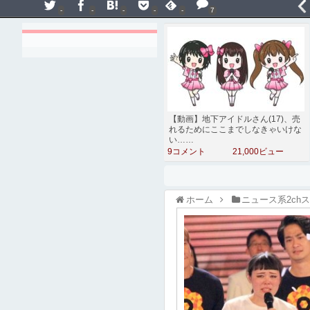
-
-
-
-
-
7
【動画】地下アイドルさん(17)、売
れるためにここまでしなきゃいけな
い……
9コメント
21,000ビュー
ホーム
ニュース系2ch