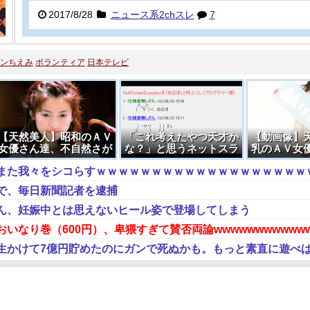
2017/8/28
ニュース系2chスレ
7
ンちえみ
ボランティア
日本テレビ
【天然美人】昭和のＡＶ
「これ考えたやつ天才か
【動画像】
女優さん達、不自然さが
な？」と思うネットスラ
乳のＡＶ女
ない →動画像
ングと言えば？
で、毎日新聞記者を逮捕
ん、妊娠中とは思えないヒール姿で登場してしまう
いなり巻（600円）、卑猥すぎて賛否両論wwwwwwwwwww