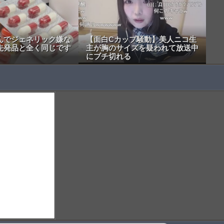
んでジェネリック嫌な
【面白Cカップ騒動】美人ニコ生
先発品と全く同じです
主が胸のサイズを疑われて放送中
にブチ切れる