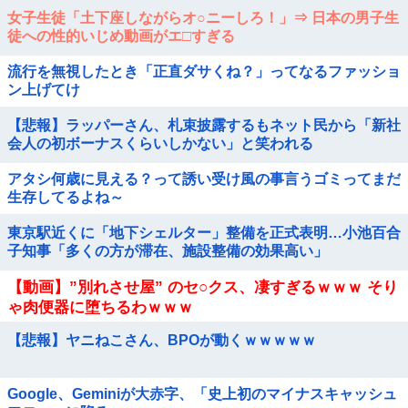
女子生徒「土下座しながらオ○ニーしろ！」⇒ 日本の男子生
徒への性的いじめ動画がエ□すぎる
流行を無視したとき「正直ダサくね？」ってなるファッショ
ン上げてけ
【悲報】ラッパーさん、札束披露するもネット民から「新社
会人の初ボーナスくらいしかない」と笑われる
アタシ何歳に見える？って誘い受け風の事言うゴミってまだ
生存してるよね～
東京駅近くに「地下シェルター」整備を正式表明…小池百合
子知事「多くの方が滞在、施設整備の効果高い」
【動画】”別れさせ屋” のセ○クス、凄すぎるｗｗｗ そり
ゃ肉便器に堕ちるわｗｗｗ
【悲報】ヤニねこさん、BPOが動くｗｗｗｗｗ
Google、Geminiが大赤字、「史上初のマイナスキャッシュ