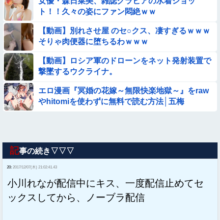
女優・森日菜美、雑誌グラビアの水着ショッ
ト！！久々の姿にファン悶絶ｗｗ
【動画】別れさせ屋 のセ○クス、凄すぎるｗｗｗ
そりゃ肉便器に堕ちるわｗｗｗ
【動画】ロシア軍のドローンをネット発射装置で
撃墜するウクライナ。
エロ漫画『冥婚の花嫁～無限快楽地獄～』をraw
やhitomiを使わずに無料で読む方法│五梅
記
事の続き▽▽▽
20:
2017/12/07(木) 21:02:41.43
小川れなが配信中にキス、一度配信止めてセ
ックスしてから、ノーブラ配信