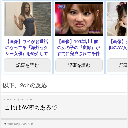
【画像】ワイがお世話
【画像】100年以上前
【画像】
になってる『海外セク
の女の子の『変顔』が
似のAV
シー女優』を紹介して
すでに完成されてる件
いくで
記事を読む
記事を読む
記
以下、2chの反応
3:
2017/12/07(木) 20:55:47.37
これはAV堕ちあるで
13:
2017/12/07(木) 20:59:14.13