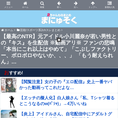
まにゅそく 2chまとめニュース速報VIP
ホーム
新着&人気
ホーム
芸能/スポーツ系2chスレまとめ
【最高のNTR】元アイドル小川麗奈が若い男性と
の『キス』を生配信 ※動画アリ※ ファンの悲鳴
「本当にこれ以上はやめて」「こぶしファクトリ
ー、ボロボロやないか、、、」 「もう耐えられ
ん」…
お
すすめ!
【閲覧注意】女の子の『エロ配信』史上一番ヤバ
かった動画ってこれだよな…
【ヱッチの擬人化】白人娘さん「私、Tシャツ着る
とこうなるのw(ﾊﾟｼｬ)」→4万いいね
【炎上】アイドルさん、自宅配信中にアダルトグ