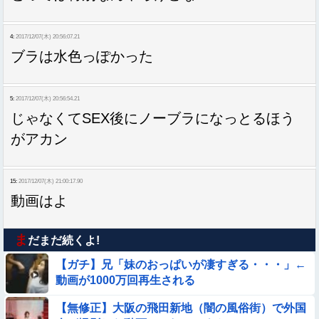
4:
2017/12/07(木) 20:56:07.21
ブラは水色っぽかった
5:
2017/12/07(木) 20:56:54.21
じゃなくてSEX後にノーブラになっとるほう
がアカン
15:
2017/12/07(木) 21:00:17.90
動画はよ
ま
だまだ続くよ!
【ガチ】兄「妹のおっぱいが凄すぎる・・・」←
動画が1000万回再生される
【無修正】大阪の飛田新地（闇の風俗街）で外国