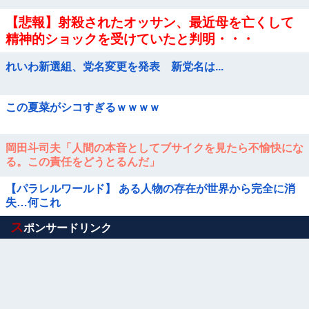
【悲報】射殺されたオッサン、最近母を亡くして
精神的ショックを受けていたと判明・・・
れいわ新選組、党名変更を発表 新党名は...
この夏菜がシコすぎるｗｗｗｗ
岡田斗司夫「人間の本音としてブサイクを見たら不愉快にな
る。この責任をどうとるんだ」
【パラレルワールド】 ある人物の存在が世界から完全に消
失…何これ
Powered by livedoor 相互RSS
ス
ポンサードリンク