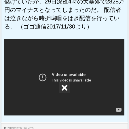
儲けていたが、29日深夜4時の大暴落で2828万
円のマイナスとなってしまったのだ。 配信者
は泣きながら時折嗚咽をはき配信を行ってい
る。 （ゴゴ通信2017/11/30より）
27:
2017/12/10(日) 15:01:42.15