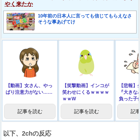
やく来たか
10年前の日本人に言っても信じてもらえなさ
そうな事あげてけ
【動画】女さん、やっ
【笑撃動画】インコが
【悲報】
ぱり注意力がない……
笑わせにくるｗｗｗｗ
『大きな
ｗｗW
負った子
像】
記事を読む
記事を読む
記
以下、2chの反応