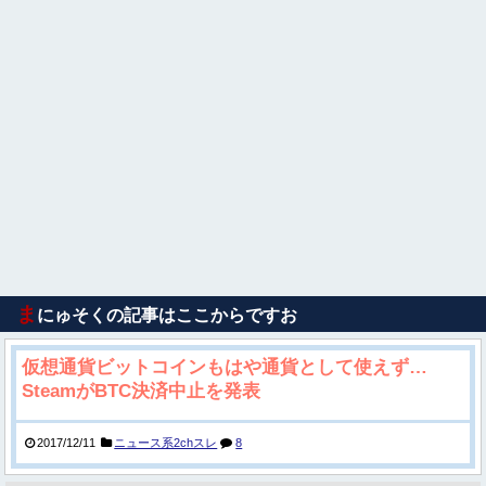
ま
にゅそくの記事はここからですお
仮想通貨ビットコインもはや通貨として使えず…
SteamがBTC決済中止を発表
2017/12/11
ニュース系2chスレ
8