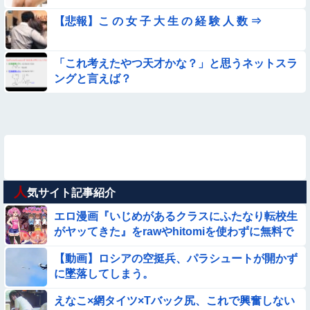
【悲報】こ の 女 子 大 生 の 経 験 人 数 ⇒
「これ考えたやつ天才かな？」と思うネットスラ
ングと言えば？
人
気サイト記事紹介
エロ漫画『いじめがあるクラスにふたなり転校生
がヤッてきた』をrawやhitomiを使わずに無料で
読む方法│同人ふぇち
【動画】ロシアの空挺兵、パラシュートが開かず
に墜落してしまう。
えなこ×網タイツ×Tバック尻、これで興奮しない