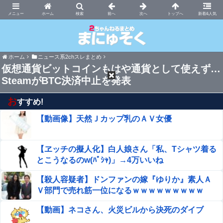
まにゅそく 2chまとめニュース速報VIP
ホーム
新着&人気
ホーム
ニュース系2chスレまとめ
仮想通貨ビットコインもはや通貨として使えず…
SteamがBTC決済中止を発表
お
すすめ!
【動画像】天然Ｊカップ乳のＡＶ女優
【ヱッチの擬人化】白人娘さん「私、Tシャツ着る
とこうなるのw(ﾊﾟｼｬ)」→4万いいね
【殺人容疑者】ドンファンの嫁『ゆりか』素人Ａ
Ｖ部門で売れ筋一位になるｗｗｗｗｗｗｗｗｗ
【動画】ネコさん、火災ビルから決死のダイブ