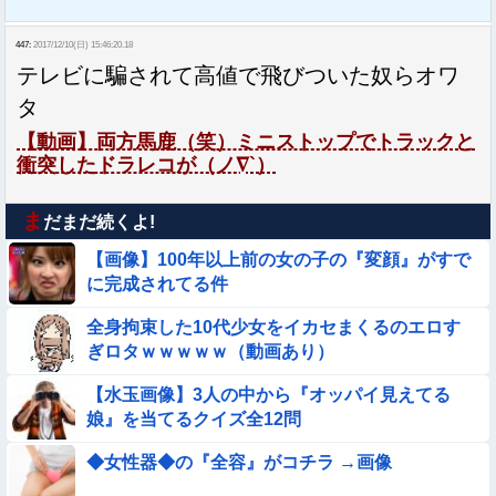
447:
2017/12/10(日) 15:46:20.18
テレビに騙されて高値で飛びついた奴らオワ
タ
【動画】両方馬鹿（笑）ミニストップでトラックと
衝突したドラレコが（ノ∇`）
ま
だまだ続くよ!
【画像】100年以上前の女の子の『変顔』がすで
に完成されてる件
全身拘束した10代少女をイカセまくるのエロす
ぎロタｗｗｗｗｗ（動画あり）
【水玉画像】3人の中から『オッパイ見えてる
娘』を当てるクイズ全12問
◆女性器◆の『全容』がコチラ →画像