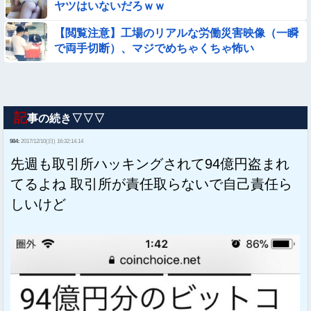
ヤツはいないだろｗｗ
【閲覧注意】工場のリアルな労働災害映像（一瞬
で両手切断）、マジでめちゃくちゃ怖い
記
事の続き▽▽▽
984:
2017/12/10(日) 16:32:14.14
先週も取引所ハッキングされて94億円盗まれ
てるよね 取引所が責任取らないで自己責任ら
しいけど