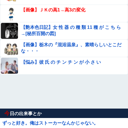
【画像】ＪＫの高1→高3の変化
【艶本色日記】女 性 器 の 種 類 11 種 が こ ち ら
→[秘所百開の図]
【画像】栃木の『混浴温泉』、素晴らしいとこだ
な・・・
【悩み】彼 氏 の チ ン チ ン が 小 さ い
今
日の出来事とか
ずっと好き。俺はストーカーなんかじゃない。