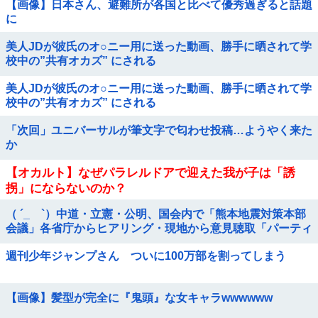
【画像】日本さん、避難所が各国と比べて優秀過ぎると話題
に
美人JDが彼氏のオ○ニー用に送った動画、勝手に晒されて学
校中の”共有オカズ” にされる
美人JDが彼氏のオ○ニー用に送った動画、勝手に晒されて学
校中の”共有オカズ” にされる
「次回」ユニバーサルが筆文字で匂わせ投稿…ようやく来た
か
【オカルト】なぜパラレルドアで迎えた我が子は「誘
拐」にならないのか？
（ ´_ゝ`）中道・立憲・公明、国会内で「熊本地震対策本部
会議」各省庁からヒアリング・現地から意見聴取「パーティ
ション、人手、宿泊施設の不足や、...
週刊少年ジャンプさん ついに100万部を割ってしまう
【画像】髪型が完全に『鬼頭』な女キャラwwwwww