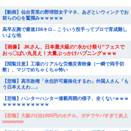
【動画】仙台育英の野球部女子マネ、あざといウィンクでお
前らの心を鷲掴みｗｗｗｗｗ
高卒左腕で最速156キロ←こういう投手ってプロで育成難し
いよな他
【画像】 JKさん、日本最大級の”水かけ祭り”フェスで
おっ〇ぱい丸見え！大量ぶっかけハプニングｗｗｗ
【閲覧注意】工場のリアルな労働災害映像（一瞬で両手切
断）、マジでめちゃくちゃ怖い
【悲報】高市政権「永住許可厳格化するわ」外国人さん「も
う日本ええわ…」
【悲報】ハンターハンター連載再開の様子、全くないｗｗｗ
ｗｗｗｗｗｗｗｗｗｗ
【悲報】大阪の1泊1800円のホテル、ガチでヤバすぎて炎上
wwwwww