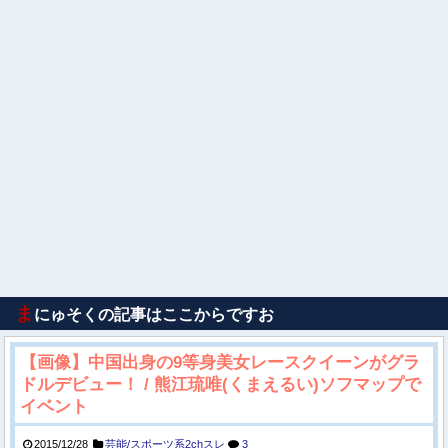
ま
にゅそくの記事はここからですお
【画像】中国出身の9等身美女レースクイーンがグラ
ドルデビュー！ / 熊江琉唯(くまえるい)ソフマップで
イベント
2015/12/28
芸能/スポーツ系2chスレ
3