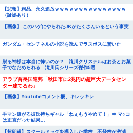
【悲報】粗品、永久追放ｗｗｗｗｗｗｗｗｗｗｗｗｗｗｗ
（証拠あり）
【画像】 このハゲにやられたJKがたくさんいるという事実
ガンダム・センチネルの小説を読んでラスボスに驚いた
祟る神様は本当に怖いのか？ 滝川クリステルはお茶とお菓
子でなだめられる 滝川氏シリーズ傑作5選
アラブ首長国連邦「秋田市に2兆円の超巨大データセン
ター建てるわ」
【画像】YouTubeコメント欄、キレッキレ
手マン嫌がる彼氏持ちギャル「ねぇもうやめて！」⇒ マ○コ
は正直だった結果…
【超朗報】スクールドッグを導入した学校、不登校が激減