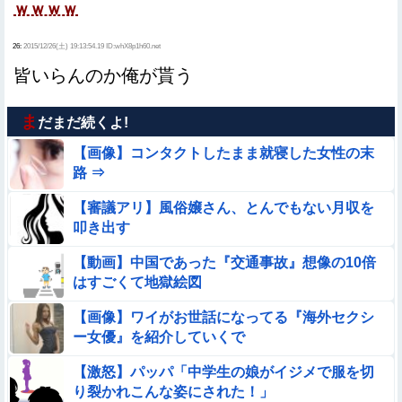
ｗｗｗｗ
26:
2015/12/26(土) 19:13:54.19 ID:whX8p1h60.net
皆いらんのか俺が貰う
ま
だまだ続くよ!
【画像】コンタクトしたまま就寝した女性の末
路 ⇒
【審議アリ】風俗嬢さん、とんでもない月収を
叩き出す
【動画】中国であった『交通事故』想像の10倍
はすごくて地獄絵図
【画像】ワイがお世話になってる『海外セクシ
ー女優』を紹介していくで
【激怒】パッパ「中学生の娘がイジメで服を切
り裂かれこんな姿にされた！」