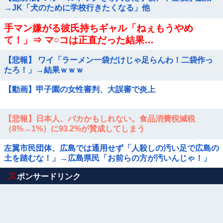
→JK「犬のために学校行きたくなる」他
手マン嫌がる彼氏持ちギャル「ねぇもうやめ
て！」⇒ マ○コは正直だった結果…
【悲報】 ワイ「ラーメン一袋だけじゃ足らんわ！二袋作っ
たろ！」→結果ｗｗｗ
【動画】甲子園の女性審判、大誤審で炎上
【悲報】日本人、バカかもしれない。食品消費税減税
（8%→1%）に93.2%が賛成してしまう
左翼市民団体、広島では通用せず「人殺しの汚い足で広島の
土を踏むな！」→広島県民「お前らの方が汚いんじゃ！」
「ワシらが広島県民じゃ」
Powered by livedoor 相互RSS
ス
ポンサードリンク