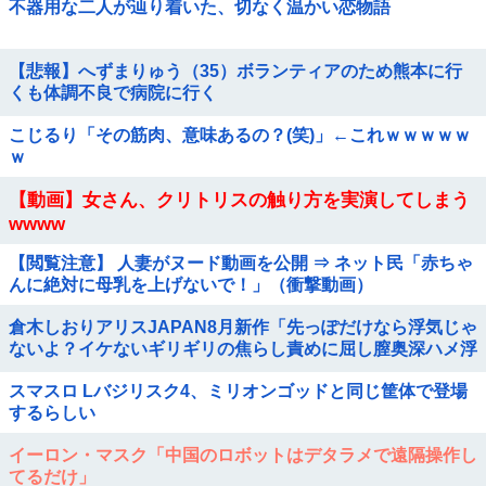
不器用な二人が辿り着いた、切なく温かい恋物語
【悲報】へずまりゅう（35）ボランティアのため熊本に行
くも体調不良で病院に行く
こじるり「その筋肉、意味あるの？(笑)」←これｗｗｗｗｗ
ｗ
【動画】女さん、クリトリスの触り方を実演してしまう
wwww
【閲覧注意】 人妻がヌード動画を公開 ⇒ ネット民「赤ちゃ
んに絶対に母乳を上げないで！」（衝撃動画）
倉木しおりアリスJAPAN8月新作「先っぽだけなら浮気じゃ
ないよ？イケないギリギリの焦らし責めに屈し膣奥深ハメ浮
気」理性崩壊NTR作品！！
スマスロ Lバジリスク4、ミリオンゴッドと同じ筐体で登場
するらしい
イーロン・マスク「中国のロボットはデタラメで遠隔操作し
てるだけ」