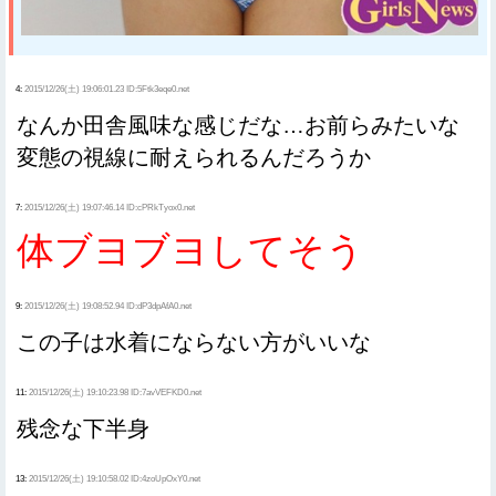
4:
2015/12/26(土) 19:06:01.23 ID:5Ftk3eqe0.net
なんか田舎風味な感じだな…お前らみたいな
変態の視線に耐えられるんだろうか
7:
2015/12/26(土) 19:07:46.14 ID:cPRkTyox0.net
体ブヨブヨしてそう
9:
2015/12/26(土) 19:08:52.94 ID:dP3dpAfA0.net
この子は水着にならない方がいいな
11:
2015/12/26(土) 19:10:23.98 ID:7avVEFKD0.net
残念な下半身
13:
2015/12/26(土) 19:10:58.02 ID:4zoUpOxY0.net