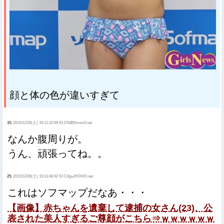
顔と体の色が違いすぎて
15:
2015/12/26(土) 19:12:10.69 ID:D5dB5mwz0.net
なんか腹周りが。
うん、頑張ってね。。
25:
2015/12/26(土) 19:13:48.92 ID:C8guJHDW0.net
これはソフマップだなあ・・・
【画像】赤ちゃんを遺棄して逮捕の女さん(23)、公
表された美人すぎるご尊顔がこちら⇒ｗｗｗｗｗｗ