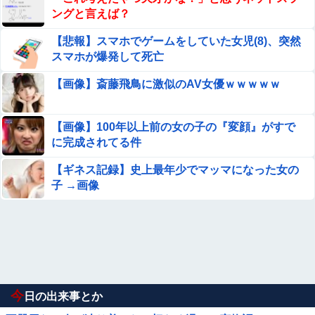
ングと言えば？
【悲報】スマホでゲームをしていた女児(8)、突然
スマホが爆発して死亡
【画像】斎藤飛鳥に激似のAV女優ｗｗｗｗｗ
【画像】100年以上前の女の子の『変顔』がすで
に完成されてる件
【ギネス記録】史上最年少でマッマになった女の
子 →画像
今
日の出来事とか