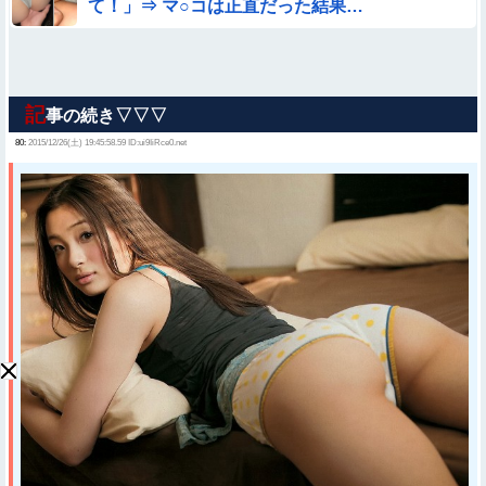
て！」⇒ マ○コは正直だった結果…
記
事の続き▽▽▽
80:
2015/12/26(土) 19:45:58.59 ID:ui9IiRce0.net