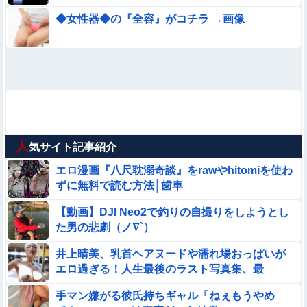
◆女性器◆の『全容』がコチラ →画像
人
気サイト記事紹介
エロ漫画『八尺耽溺奇談』をrawやhitomiを使わ
ずに無料で読む方法│歯車
【動画】DJI Neo2で釣りの自撮りをしようとし
た男の悲劇（ノ∇`）
井上晴美、乳首ヘアヌードや濡れ場おっぱいが
エロ過ぎる！人生最後のラスト写真集、最
高！！
手マン嫌がる彼氏持ちギャル「ねぇもうやめ