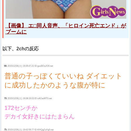
【画像】 エ□同人音声、「ヒロイン死亡エンド」が
ブームに
以下、2chの反応
66:
2015/12/26(土) 19:35:47.21 ID:goxBOuJO0.net
普通の子っぽくていいね ダイエット
に成功したかのような腹が特に
70:
2015/12/26(土) 19:38:19.03 ID:vAOaiAfT0.net
172センチか
デカイ女好きにはたまらん
75:
2015/12/26(土) 19:42:59.77 ID:KHQgZaYg0.net