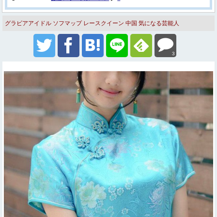
グラビアアイドル
ソフマップ
レースクイーン
中国
気になる芸能人
熊江琉唯(くまえるい)
画像スレ
美少女画像
3