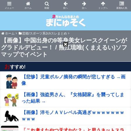
まにゅそく 2chまとめニュース速報VIP
ホーム
新着&人気
ホーム
芸能/スポーツ系2chスレまとめ
【画像】中国出身の9等身美女レースクイーンが
グラドルデビュー！ / 熊江琉唯(くまえるい)ソフ
マップでイベント
お
すすめ!
【悲惨】児童ポルノ摘発の瞬間が悲しすぎる →画
像
【画像】強盗男さん、『女格闘家』を襲ってしま
った結果 →
【画像】洋モノＡＶレベル高過ぎｗｗｗｗｗｗｗ
ｗｗｗ
「これ考えたやつ天才かな？」と思うネットスラ