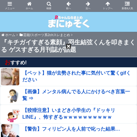
まにゅそく 2chまとめニュース速報VIP
ホーム
新着&人気
ホーム
芸能/スポーツ系2chスレまとめ
『キチガイすぎる素顔』羽生結弦くんを叩きまく
る ゲスすぎる月刊誌が話題
お
すすめ!
【ペット】猫が去勢された事に気付いて驚くgifく
ださい
【画像】メンタル病んでる人にかけるべき言葉一
覧 ⇒
【狡猾注意】いまどき小学生の『ドッキリ
LINE』、怖すぎるｗｗｗｗｗｗｗｗｗｗ
【警告】フィリピン人を人前で叱った結果…