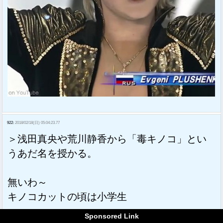
922:
2018/02/18(日) 05:04:23.77
＞浅田真央や荒川静香から「毒キノコ」とい
うあだ名を授かる。
無いわ～
キノコカットの頃は小学生
Sponsored Link