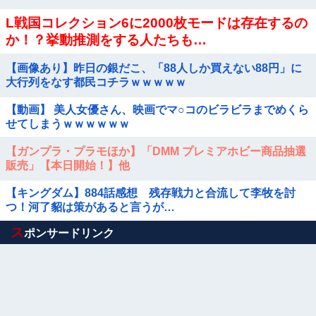
L戦国コレクション6に2000枚モードは存在するの
か！？挙動推測をする人たちも…
【画像あり】昨日の銀だこ、「88人しか買えない88円」に
大行列をなす都民コチラｗｗｗｗｗ
【動画】 美人女優さん、映画でマ○コのビラビラまでめくら
せてしまうｗｗｗｗｗｗ
【ガンプラ・プラモほか】「DMM プレミアホビー商品抽選
販売」【本日開始！】他
【キングダム】884話感想 残存戦力と合流して李牧を討
つ！河了貂は策があると言うが…
Powered by livedoor 相互RSS
ス
ポンサードリンク