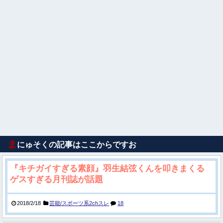
ま
にゅそくの記事はここからですお
『キチガイすぎる素顔』羽生結弦くんを叩きまくる
ゲスすぎる月刊誌が話題
2018/2/18
芸能/スポーツ系2chスレ
18