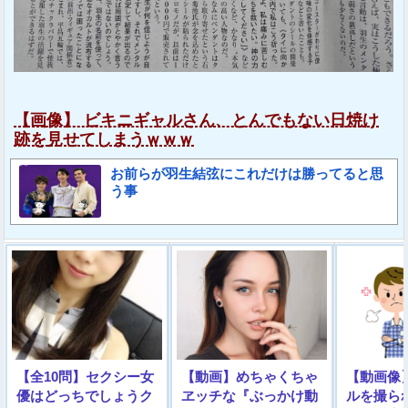
【画像】 ビキニギャルさん、とんでもない日焼け
跡を見せてしまうｗｗｗ
お前らが羽生結弦にこれだけは勝ってると思
う事
【全10問】セクシー女
【動画】めちゃくちゃ
【動画像
優はどっちでしょうク
ヱッチな『ぶっかけ動
ルを撮ら