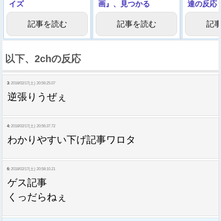
イズ
画』、見つかる
達の反応
記事を読む
記事を読む
記
以下、2chの反応
3:
2018/02/17(土) 20:56:25.07
逆張りうぜぇ
4:
2018/02/17(土) 20:56:37.72
わかりやすい下げ記事ワロタ
6:
2018/02/17(土) 20:58:10.21
ゲス記事
くっだらねぇ