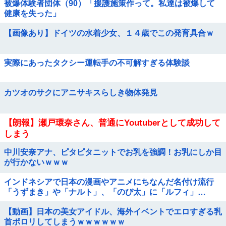
被爆体験者団体（90）「援護施策作って。私達は被爆して
健康を失った」
【画像あり】ドイツの水着少女、１４歳でこの発育具合ｗ
実際にあったタクシー運転手の不可解すぎる体験談
カツオのサクにアニサキスらしき物体発見
【朗報】瀬戸環奈さん、普通にYoutuberとして成功して
しまう
中川安奈アナ、ピタピタニットでお乳を強調！お乳にしか目
が行かないｗｗｗ
インドネシアで日本の漫画やアニメにちなんだ名付け流行
「うずまき」や「ナルト」、「のび太」に「ルフィ」…
【動画】日本の美女アイドル、海外イベントでエロすぎる乳
首ポロリしてしまうｗｗｗｗｗｗ