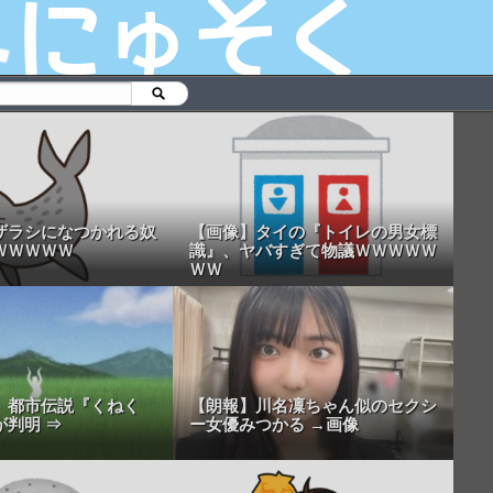
ザラシになつかれる奴
【画像】タイの『トイレの男女標
ＷＷＷＷＷ
識』、ヤバすぎて物議ＷＷＷＷＷ
ＷＷ
】都市伝説『くねく
【朗報】川名凜ちゃん似のセクシ
が判明 ⇒
ー女優みつかる →画像