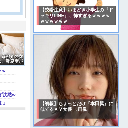
【狡猾注意】いまどき小学生の『ド
ッキリLINE』、怖すぎるｗｗｗｗ
ｗｗｗｗｗｗ
】京都弁の女
ス、難易度が
……
ｗｗ
ず沈黙w
よ」
【朗報】ちょっとだけ『本田翼』に
似てるＡＶ女優 →画像