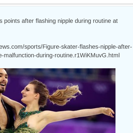
 points after flashing nipple during routine at
ews.com/sports/Figure-skater-flashes-nipple-after-
e-malfunction-during-routine.r1WiKMuvG.html