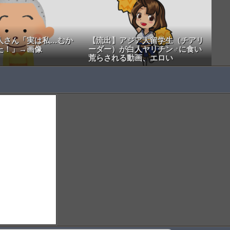
人さん「実は私…むか
【流出】アジア人留学生（チアリ
た！」→画像
ーダー）が白人ヤリチン♂に食い
荒らされる動画、エロい