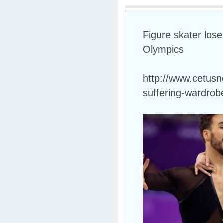
Figure skater loses
Olympics
http://www.cetusn
suffering-wardrob