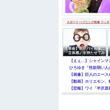
スポーツ
ハプニング映像
フィギ
【革命】オッパイ画像に
『立体感』を持たせてみ
た →画像
【えぇ…】シャインマ
ひろゆき「性欲弱い人
【画像】巨人のエースが
【動画】ホリエモン、
【悲報】ワイ「半沢直