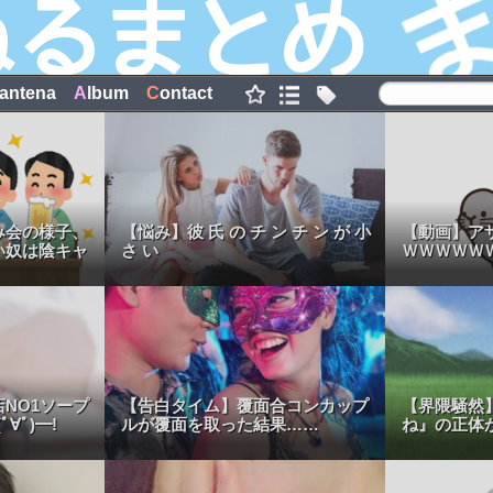
antena
A
lbum
C
ontact
み会の様子、
【悩み】彼 氏 の チ ン チ ン が 小
【動画】ア
い奴は陰キャ
さ い
ＷＷＷＷＷ
NO1ソープ
【告白タイム】覆面合コンカップ
【界隈騒然
∀ﾟ)━!
ルが覆面を取った結果……
ね』の正体