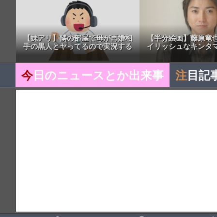
【妹アリ】隣の部屋で母が再婚相
【半分絵画】藤原竜
手の黒人とヤってるので実況する
イリッシュなキンタマ
今
日のニュースとか出来事
注
目記