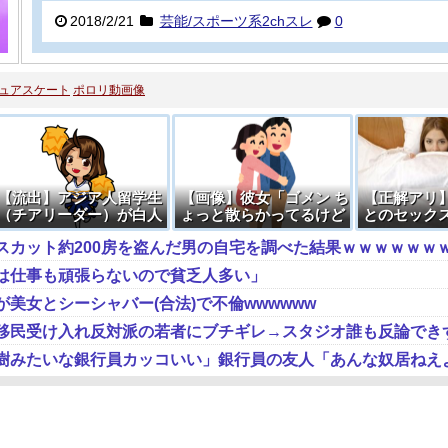
2018/2/21
芸能/スポーツ系2chスレ
0
ュアスケート
ポロリ動画像
【流出】アジア人留学生
【画像】彼女「ゴメン ち
【正解アリ
（チアリーダー）が白人
ょっと散らかってるけど
とのセック
ヤリチン♂に食い荒らさ
気にしないで上がって
高すぎる…
スカット約200房を盗んだ男の自宅を調べた結果ｗｗｗｗｗｗ
れる動画、エロい
～」
は仕事も頑張らないので貧乏人多い」
美女とシーシャバー(合法)で不倫wwwwww
移民受け入れ反対派の若者にブチギレ→スタジオ誰も反論でき
樹みたいな銀行員カッコいい」銀行員の友人「あんな奴居ねえ