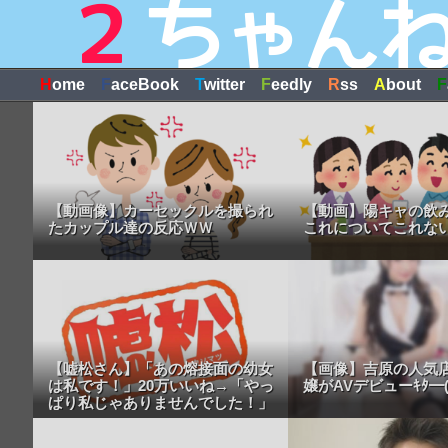
H
ome
F
aceBook
T
witter
F
eedly
R
ss
A
bout
F
【動画像】カーセックルを撮られ
【動画】陽キャの飲
たカップル達の反応ＷＷ
これについてこれな
【嘘松さん】「あの熔接面の幼女
【画像】吉原の人気店
は私です！」20万いいね→「やっ
嬢がAVデビューｷﾀ━(ﾟ
ぱり私じゃありませんでした！」