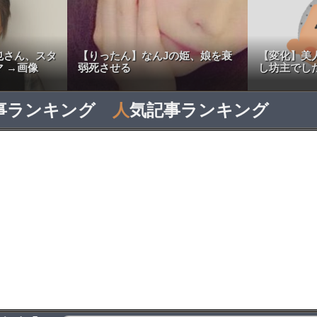
也さん、スタ
【りったん】なんJの姫、娘を衰
【変化】美
 →画像
弱死させる
し坊主でし
事ランキング
人
気記事ランキング