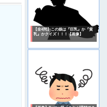
【全4問】この娘は『巨乳』か『貧
乳』かクイズ！！！【画像】