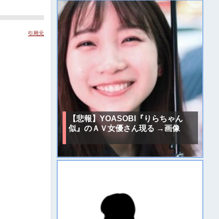
引用元
【悲報】YOASOBI『りらちゃん
似』のＡＶ女優さん現る →画像