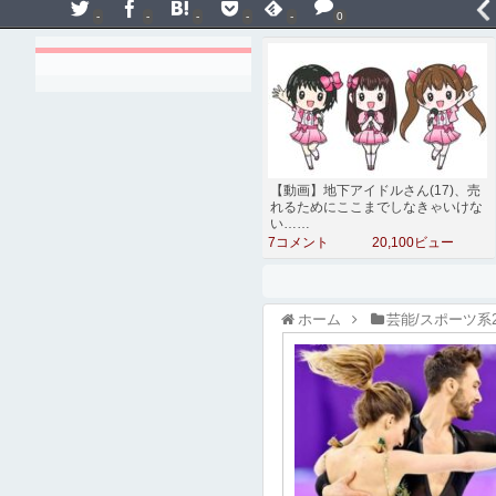
-
-
-
-
-
0
【動画】地下アイドルさん(17)、売
れるためにここまでしなきゃいけな
い……
7コメント
20,100ビュー
ホーム
芸能/スポーツ系