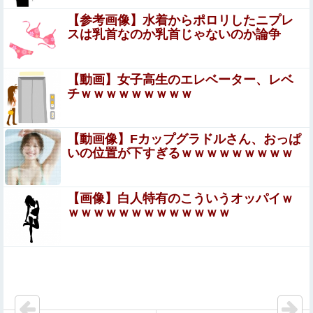
【参考画像】水着からポロリしたニプレ
【日向坂46】 公式からの注意喚起、ヤフートップに掲載
スは乳首なのか乳首じゃないのか論争
される
東京大学のHP内に『六四天安門』というソースコードを
【動画】女子高生のエレベーター、レベ
埋め込んだ教授、その結末がこちら…
チｗｗｗｗｗｗｗｗｗ
【動画】台風13号の進路予想、明らかにおかしい…
【動画像】Fカップグラドルさん、おっぱ
いの位置が下すぎるｗｗｗｗｗｗｗｗｗ
ホンダ、営業利益5307億円で過去最高を記録
【画像】白人特有のこういうオッパイｗ
【画像】宇垣美里「学生時代は全然モテなかったで
ｗｗｗｗｗｗｗｗｗｗｗｗｗ
す」←これほんまかぁ？w w w w w w w w
【8月LOH】こんな挙動するスティル作りたいな
中国製ルーター20機種にバックドア 外部から完全制御で
きる機能が仕込まれていた