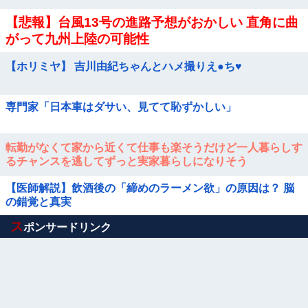
【悲報】台風13号の進路予想がおかしい 直角に曲
がって九州上陸の可能性
【ホリミヤ】 吉川由紀ちゃんとハメ撮りえ●ち♥
専門家「日本車はダサい、見てて恥ずかしい」
転勤がなくて家から近くて仕事も楽そうだけど一人暮らしす
るチャンスを逃してずっと実家暮らしになりそう
【医師解説】飲酒後の「締めのラーメン欲」の原因は？ 脳
の錯覚と真実
Powered by livedoor 相互RSS
ス
ポンサードリンク