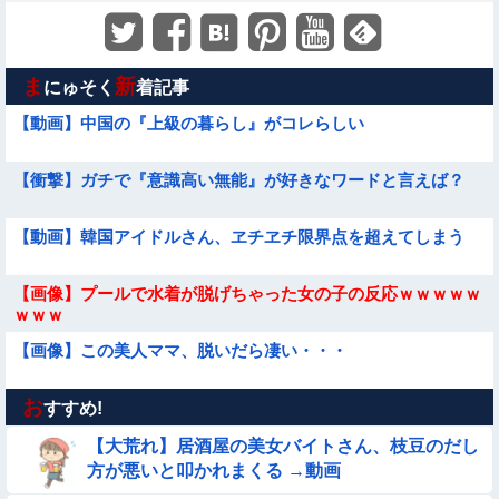
ま
新
にゅそく
着記事
【動画】中国の『上級の暮らし』がコレらしい
【衝撃】ガチで『意識高い無能』が好きなワードと言えば？
【動画】韓国アイドルさん、ヱチヱチ限界点を超えてしまう
【画像】プールで水着が脱げちゃった女の子の反応ｗｗｗｗｗ
ｗｗｗ
【画像】この美人ママ、脱いだら凄い・・・
お
【動画】女子中学生の『チン媚びダンス』が気持ち悪い🤮
すすめ!
【大荒れ】居酒屋の美女バイトさん、枝豆のだし
【画像】昔の日本人の水着、ゑっちｗｗｗｗｗｗｗ
方が悪いと叩かれまくる →動画