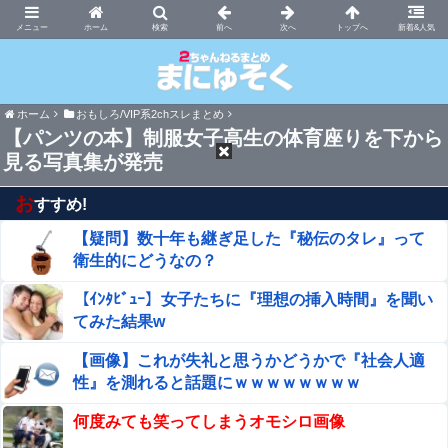
まにゅそく 2chまとめニュース速報VIP
ホーム
新着&人気
ホーム
おもしろ/VIP系2chスレまとめ
【パンツの本】制服女子高生の体育座りを下から
見る写真集が発売
お
すすめ!
【疑問】数十年も継ぎ足した『秘伝のタレ』って
衛生的にどうなの？
【ｲﾝﾀﾋﾞｭｰ】女子たちに『理想の挿入時間』を聞い
てみた結果w
【画像】これが失礼と思うかどうかで『社会人適
性』を測れると話題にｗｗｗｗｗｗｗｗ
何度みても笑ってしまうオモシロ画像