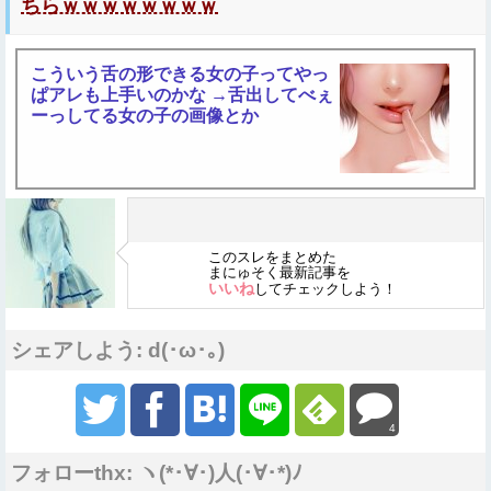
ちらｗｗｗｗｗｗｗｗ
こういう舌の形できる女の子ってやっ
ぱアレも上手いのかな →舌出してべぇ
ーっしてる女の子の画像とか
このスレをまとめた
まにゅそく最新記事を
いいね
してチェックしよう！
シェアしよう: d(･ω･｡)
4
フォローthx: ヽ(*･∀･)人(･∀･*)ﾉ