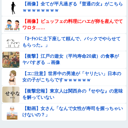
【画像】全てが平凡過ぎる『普通の女』がこちら
【問題】全員受かると話題の『自衛隊』の採用試験がこちら
ｗｗｗｗｗｗｗｗ
【→】
【経済正体】中国の自動車販売量の『水増し方法』がこちらｗ
【画像】ビュッフェの料理にハエが卵を産んでて
ｗｗｗｗｗｗｗ
ワロタ……
【動画】小池栄子似のGカップ女子高生「知らないオジさんに
「ｶｰﾁｬﾝに土下座して頼んで、バックでやらせて
襲われてオッパイ揉まれた」
もらった。」
【動画】 女子中学生さん、タクシー運ちゃんに感電させられ死
亡……
【衝撃】江戸の遊女（平均寿命20歳）の食事が
ヤバすぎる →画像
★【画像】この飲み物覚えてるやつ0人説
【エ□注意】世界中の男達が「ヤリたい」日本の
【画像】プールに来てた水着JCたち どの娘を選ぶの？
女の子がこちらですｗｗｗｗｗｗ
【衝撃悲報】東京人は関西弁の『せやな』の意味
【悲報】ま～んさん、ドッキリにひっかかってしまう【→動
を解っていない
画】
【画像】日本のえちえち女性犯罪者ｗｗｗｗｗｗｗ
【動画】女さん「なんで女性が寿司を握っちゃい
けないの？」
【画像】夏のバイクがヤバすぎるｗｗｗｗｗ