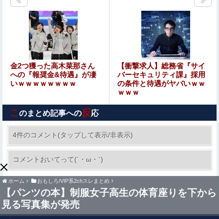
専門家「日本車はダサい、見てて恥ずかしい」
祖父が亡くなって遺品整理してたら大量の手紙が出てき
た。全部同じ女性で祖父と恋愛関係だったっぽい
【朗報】韓国が熊本被災地に水を支援 ⇒ トイレの水にｗ
金2つ獲った高木菜那さん
【衝撃求人】総務省『サイ
ｗｗｗｗｗｗ
への『報奨金&待遇』が凄
バーセキュリティ課』採用
いｗｗｗｗｗｗｗｗ
の条件と待遇がヤバいｗｗ
ｗｗｗ
住宅街を歩いていたら小１女児に泣きながら抱きつかれ
た。鍵っ子のピンチに付き添い30分…無事にお母さんが現
こ
反
れるも、後から襲ってきた「不審者扱いの恐怖」←親切心
のまとめ記事への
応
『I"s〈アイズ〉』の桂正和さん、とんでもなくエ●チなパ
が裏目に出るかもしれない世の中怖すぎる
ンツを描く。これもう芸術だろ
4件のコメント(タップして表示/非表示)
【速報】中国、アメリカに対する制裁を一斉発表
コメントおいてって(´・ω・`)
ホーム
おもしろ/VIP系2chスレまとめ
【恐怖】元キラキラ娘が友達に全スカンされ醜く変貌…そ
【パンツの本】制服女子高生の体育座りを下から
の驚愕の理由ｗｗｗｗ
見る写真集が発売
【速報】高市早苗「消費税は絶対に2年後増税する。私の