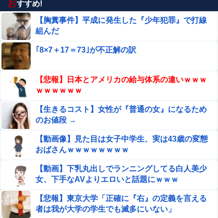
覚悟だ。」
お
すすめ!
【胸糞事件】平成に発生した『少年犯罪』で打線
【速報】 専門家「イオンモール熊本の爆心地に”こんなも
の”があったんだけど…」
組んだ
【エ□漫画】 夏休みに都会からやってきたギャルJKとひょ
｢8×7＋17＝73｣が不正解の訳
んなことで出会って懐かれたんだけど、頻繁にウチにやっ
て来るようになりある日一線を越え...
「キム兄」こと木村祐一さん、誰だか分からないくら
【悲報】日本とアメリカの給与体系の違いｗｗｗ
い激変してしまう・・・他
ｗｗｗｗｗｗ
海外「飛田新地でこんなアイドル級の子と即ハメできるの
【生きるコスト】女性が『普通の女』になるため
かよ」⇒ 晒された無修正動画がコチラ
のお値段 →
英国人「獲得してくれ」上田綺世、ブライトン移籍が浮
【動画像】見た目は女子中学生、実は43歳の変態
上！三笘薫との日本代表ホットライン実現!?現地サポ大興
おばさんｗｗｗｗｗｗｗｗ
奮！「勘弁してくれ」と危惧される懸念点とは!?【海外の
エロ漫画『怪物の寵愛』をrawやhitomiを使わずに無料で
反応】
【動画】下乳丸出しでランニングしてる白人美少
読む方法│揚げ三昧
女、下手なAVよりエロいと話題にｗｗｗ
【画像】ストリートファイター6の新キャラ、エ●可愛くて
【悲報】東京大学「正確に『右』の定義を言える
メロメロになるプレイヤーが続出ｗｗｗｗｗ
者は我が大学の学生でも滅多にいない」
Sponsored Link