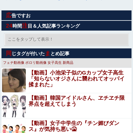
広
【画像】漫画家・桂正和の描いた最新パ0ツイラストにネ
告ですお
ット衝撃「この質感の出し方」「実写かと思いました]
24
注
時間
目＆人気記事ランキング
【画像】田中みな実さん、妊娠中とは思えないヒール姿で
登場してしまう
ここをタップして表示！
【動画】美人ボートレーサーさん(24)、ガチで美人
同
ま
じタグが付いた
とめ記事
wwwwww
フェチ動画像
ポロリ動画像
女子高生
新商品
海外「日本なんて行くんじゃなかった…」 日本を知ってし
【動画】小池栄子似のGカップ女子高生
まったディズニー信者、帰国後『本家』に失望する事態に
「知らないオジさんに襲われてオッパイ
揉まれた」
オワコン扱いされていたデジモンさん、令和に全盛期を超
える利益を生み出していた
【動画】韓国アイドルさん、ヱチヱチ限
【訃報】人気Vtuberの犬、19歳で死去
界点を超えてしまう
【画像】ビリー・アイリッシュ(24)、ライブで超モリ
【動画】女子中学生の『チン媚びダン
マンスジを強調して炎上ｗｗｗｗｗｗｗｗ
ス』が気持ち悪い🤮