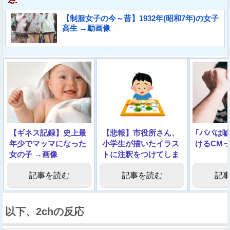
【制服女子の今～昔】1932年(昭和7年)の女子
高生 →動画像
【ギネス記録】史上最
【悲報】市役所さん、
｢パパは
年少でマッマになった
小学生が描いたイラス
けるCM
女の子 →画像
トに注釈をつけてしま
う【画像】
記事を読む
記事を読む
記
以下、2chの反応