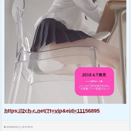
https://2ch-c.net/?t=vip&eid=11156895
6:
2018/02/24(土) 19:47:59.01