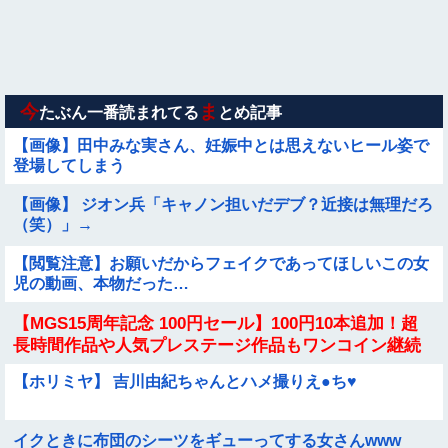
【ロマン】世界を動かした暗号ランキング
【動画】広島に落とされた『原子爆弾』の『再現動画』がこち
ら・・・
今
ま
たぶん一番読まれてる
とめ記事
【画像】田中みな実さん、妊娠中とは思えないヒール姿で
登場してしまう
【画像】 ジオン兵「キャノン担いだデブ？近接は無理だろ
（笑）」→
【閲覧注意】お願いだからフェイクであってほしいこの女
児の動画、本物だった…
【MGS15周年記念 100円セール】100円10本追加！超
長時間作品や人気プレステージ作品もワンコイン継続
中！
【ホリミヤ】 吉川由紀ちゃんとハメ撮りえ●ち♥
イクときに布団のシーツをギューってする女さんwww