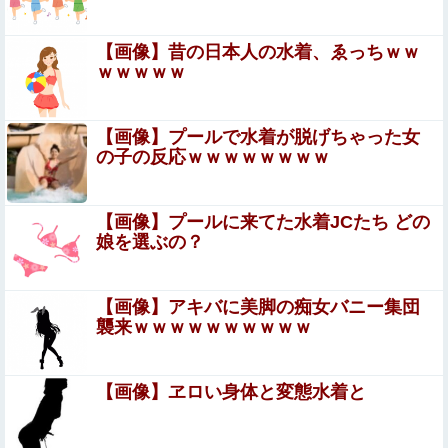
【速報】子どもたちのヒーロー・任天堂、熊本地震を受け
製品修理は無償対応（災害救助法適用地域） 義援金5000
【画像】昔の日本人の水着、ゑっちｗｗ
万円寄付他
ｗｗｗｗｗ
【閲覧注意】お願いだからフェイクであってほしいこの女
児の動画、本物だった…
【悲報】落語家、亡くなったタレントからいじめられた過
【画像】プールで水着が脱げちゃった女
去を告白する…
の子の反応ｗｗｗｗｗｗｗｗ
【悲報画像】ブルーロックになんJ民とドッピュ
ン孕ませ男登場www
【画像】プールに来てた水着JCたち どの
娘を選ぶの？
【画像】 真夏日のプール、ガチで最高すぎｗｗｗｗｗｗｗ
ｗｗｗ
【画像】アキバに美脚の痴女バニー集団
七咲逢と援交生ハメ交渉♥️????♥️????♥️
襲来ｗｗｗｗｗｗｗｗｗｗ
フリーになった高杉騎手、今週も騎乗馬ゼロ
【画像】ヱロい身体と変態水着と
開脚させられマ○コ丸出し状態で、ク○ニされてる美女たち