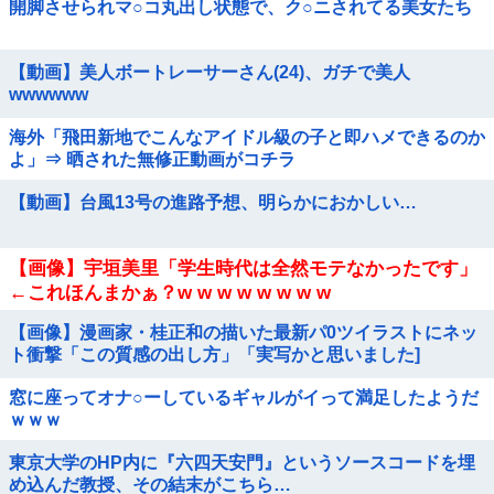
開脚させられマ○コ丸出し状態で、ク○ニされてる美女たち
【動画】美人ボートレーサーさん(24)、ガチで美人
wwwwww
海外「飛田新地でこんなアイドル級の子と即ハメできるのか
よ」⇒ 晒された無修正動画がコチラ
【動画】台風13号の進路予想、明らかにおかしい…
【画像】宇垣美里「学生時代は全然モテなかったです」
←これほんまかぁ？w w w w w w w w
【画像】漫画家・桂正和の描いた最新パ0ツイラストにネッ
ト衝撃「この質感の出し方」「実写かと思いました]
窓に座ってオナ○ーしているギャルがイって満足したようだ
ｗｗｗ
東京大学のHP内に『六四天安門』というソースコードを埋
め込んだ教授、その結末がこちら…