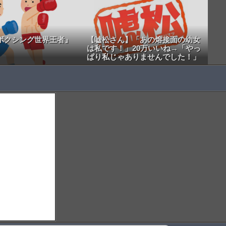
元ボクシング世界王者』
【嘘松さん】「あの熔接面の幼女
』
は私です！」20万いいね→「やっ
ぱり私じゃありませんでした！」