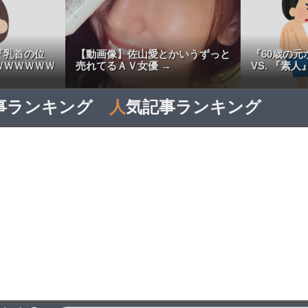
『乳首の位
【動画像】佐山愛とかいうずっと
『60歳の
ＷＷＷＷＷＷ
売れてるＡＶ女優 →
VS. 『素人
事ランキング
人
気記事ランキング