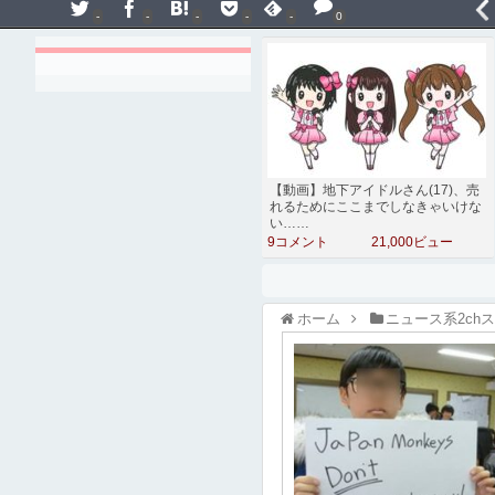
-
-
-
-
-
0
【動画】地下アイドルさん(17)、売
れるためにここまでしなきゃいけな
い……
9コメント
21,000ビュー
ホーム
ニュース系2ch