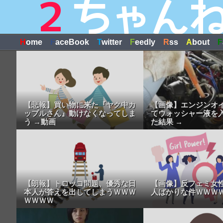
H
ome
F
aceBook
T
witter
F
eedly
R
ss
A
bout
F
【悲報】買い物に来た『ヤク中カ
【画像】エンジンオ
ップルさん』動けなくなってしま
てウォッシャー液を
う →動画
た結果 →
【朗報】トロッコ問題、優秀な日
【画像】反フェミ女
本人が答えを出してしまうＷＷＷ
人ばかりな件ＷＷＷ
ＷＷＷＷ