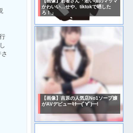
【画像】若者さん「若い頃のマッマ
かわいい…せや、tiktokで晒した
説
ろ！」
行
し
許さ
【画像】吉原の人気店No1ソープ嬢
がAVデビューｷﾀ━(ﾟ∀ﾟ)━!