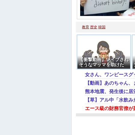
教育
歴史
韓国
【衝撃動画】レイプされ
そうなマッマを助けた
男、手が震えまくる
女さん、ワンピースグ
熊本地震、発生後に居
【草】アル中「水飲み
エース級の財務官僚が