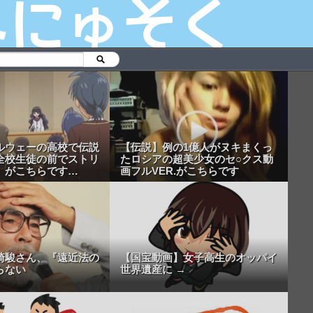
ルウェーの高校で伝説
【伝説】例の1億人がヌキまくっ
全校生徒の前でストリ
たロシアの超美少女のセ○クス動
」がこちらです…
画フルVER.がこちらです
崎駿さん、『遠近法の
【国宝動画】女子高生のオッパイ
らない
世界遺産に →