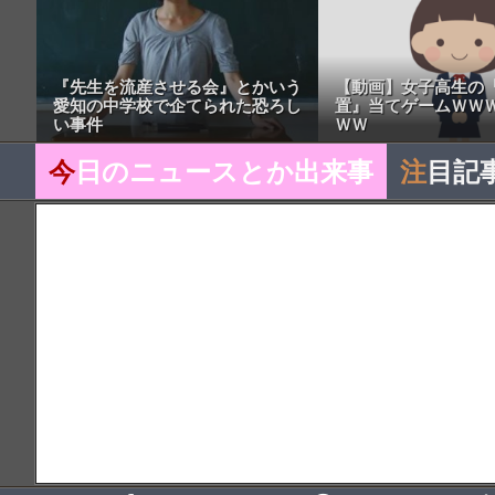
『先生を流産させる会』とかいう
【動画】女子高生の
愛知の中学校で企てられた恐ろし
置』当てゲームＷＷ
い事件
ＷＷ
今
日のニュースとか出来事
注
目記