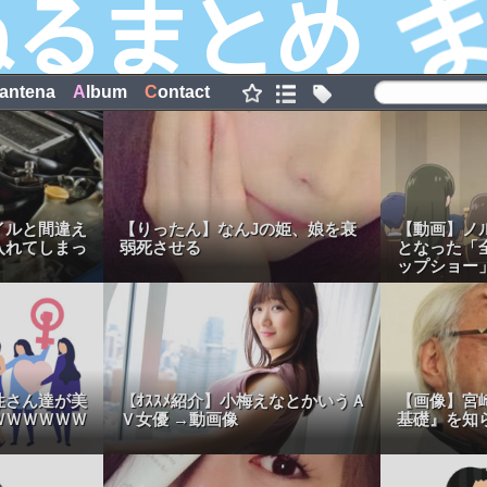
antena
A
lbum
C
ontact
イルと間違え
【りったん】なんJの姫、娘を衰
【動画】ノ
入れてしまっ
弱死させる
となった「
ップショー
性さん達が美
【ｵｽｽﾒ紹介】小梅えなとかいうＡ
【画像】宮
ＷＷＷＷＷＷ
Ｖ女優 →動画像
基礎』を知