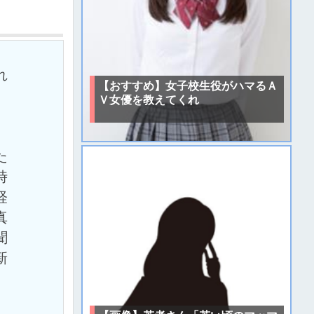
れ
【おすすめ】女子校生役がハマるＡ
）
Ｖ女優を教えてくれ
た
時
経
真
聞
新