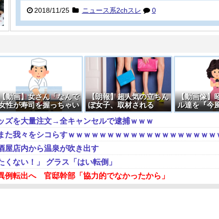
2018/11/25
ニュース系2chスレ
0
【動画】女さん「なんで
【朗報】超人気の立ちん
【動画像】
女性が寿司を握っちゃい
ぼ女子、取材される
ル達を『今
けないの？」
した結果 ⇒
ッズを大量注文→全キャンセルで逮捕ｗｗｗ
酒屋店内から温泉が吹き出す
たくない！」 グラス「はい転倒」
異例転出へ 官邸幹部「協力的でなかったから」