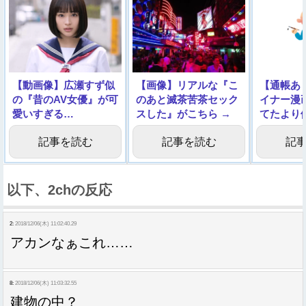
【動画像】広瀬すず似
【画像】リアルな『こ
【通帳あ
の『昔のAV女優』が可
のあと滅茶苦茶セック
イナー漫
愛いすぎる…
スした』がこちら →
てたより
記事を読む
記事を読む
記
以下、2chの反応
2:
2018/12/06(木) 11:02:40.29
アカンなぁこれ……
8:
2018/12/06(木) 11:03:32.55
建物の中？