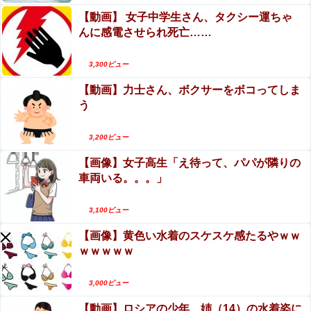
【動画】 女子中学生さん、タクシー運ちゃ
んに感電させられ死亡……
Powered by livedoor 相互RSS
3,300ビュー
【動画】力士さん、ボクサーをボコってしま
う
3,200ビュー
【画像】女子高生「え待って、パパが隣りの
車両いる。。。」
3,100ビュー
【画像】黄色い水着のスケスケ感たるやｗｗ
ｗｗｗｗｗ
3,000ビュー
【動画】ロシアの少年、姉（14）の水着姿に