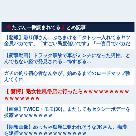
【画像】女さん「彼氏が強制わいせつで捕まって謝罪の手紙が
来た」ﾊﾟｼｬｯ
【画像】お前ら、犬にケンカ売られてるけどどうする？
今
ま
たぶん一番読まれてる
とめ記事
【悲報】彫り師さん、ぶちまける「タトゥー入れてるヤツ
全員バカです」「すごい民度低いです」「一言目でバカだ
なってわかります全員」
【衝撃動画】トラック事故で車がミンチになった男性、と
んでもない姿で発見される…怖すぎる…
ガチの釣り初心者なんやが、始めるまでのロードマップ教
えてくれ
【 驚愕】熟女性風俗店に行ったらｗｗｗｗｗｗｗｗｗ
ｗｗｗｗｗｗｗ
【画像】TWICE・モモ(30)、またしてもセクシーボデーを
披露ｗｗｗｗｗｗｗｗ
【朗報画像】めっちゃ痴漢に狙われそうなJKさん、痴漢
を逮捕ｗｗｗｗｗｗｗｗｗｗｗｗｗｗ