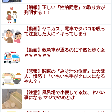
と話題に
【朗報】正しい『性的同意』の取り方が
判明する！！
彼氏の家に遊びに行ったら彼母が大皿から唐揚げを素手で
つまんでひとくちかじり、残りを大皿へ戻した。私目が
点。ありえないと彼氏に言ったら彼氏激おこ
【ハメ撮り】この小学生のママ（35歳）なら土下座してで
【動画】ヤニカス、電車でタバコを吸っ
もヤリたい
て注意した人にイキってしまう
(；´ん`)「うちの兄貴、戒名を最安でお願いした
ら三文字だったわ」
【動画】救急車が通るのに平然と歩く女
ｗｗｗｗｗｗ
【刃牙らへん】68話感想 勇次郎に二丁拳銃で挑む挑戦者
が現れる！
【悲報】関東の『みそ汁の位置』に大阪
【閲覧注意】部族同士の殺し合い動画。一般人が絶対にそ
人、憤怒！「いちいち手がクロスになる
の地に行ってはいけない理由がよく分かる…
やん？」
【卓球】張本美和、日本開催のチャンピオンズ初制覇「こ
【注意】風呂場で小便してる奴、ヤバい
れ以上の幸せはない」 決勝で昨年女王の中国選手に4-2
事になる マジでやめとけ
ＷＴＴチャンピオンズ横浜
【画像あり】セブンイレブンのバイト「AIにちいかわの画
像を食わせてっと………できた！」