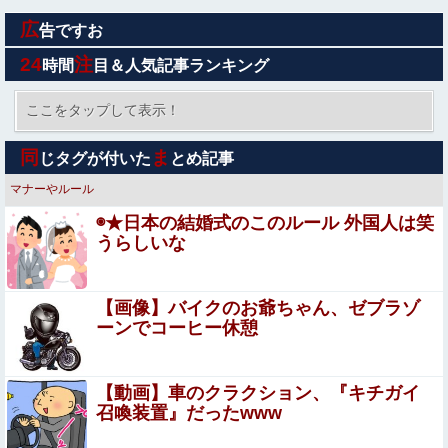
広
【政党支持率】中道1.7％ｗｗｗｗｗｗｗｗ
告ですお
24
注
時間
目＆人気記事ランキング
【悲報】ショートスリーパー堀大輔さん、「寝た方がい
い」などと誹謗中傷され配信中に泣き出してしまう
ここをタップして表示！
【AKB48】生脚が一番素晴らしいメンバーって結局誰な
同
ま
じタグが付いた
とめ記事
んだ？
マナーやルール
【画像】TWICE・モモ(30)、またしてもエチエチボデーを
◉★日本の結婚式のこのルール 外国人は笑
披露wwwwwwwwww
うらしいな
【画像】美容師「…手は尽くしました」陰キャ女子「…
ｯ！！」→結果をご覧くださいw w w w w w w w
【画像】バイクのお爺ちゃん、ゼブラゾ
【閲覧注意】フットサルの試合中に顔面が2つに割れて死
ーンでコーヒー休憩
亡した選手の動画、凄すぎる
【画像】女の子「ママー！ちいかわシール貼ったよ
【動画】車のクラクション、『キチガイ
ー！」→母親の心をざわつかせてしまうｗｗｗｗ
召喚装置』だったwww
【画像】 この「着圧レギンス」の広告漫画がエ●チすぎる