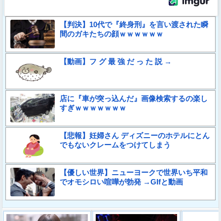
【判決】10代で『終身刑』を言い渡された瞬
間のガキたちの顔ｗｗｗｗｗｗ
【動画】フ グ 最 強 だ っ た 説 →
店に『車が突っ込んだ』画像検索するの楽し
すぎｗｗｗｗｗｗｗ
【悲報】妊婦さん ディズニーのホテルにとん
でもないクレームをつけてしまう
【優しい世界】ニューヨークで世界いち平和
でオモシロい喧嘩が勃発 →GIfと動画