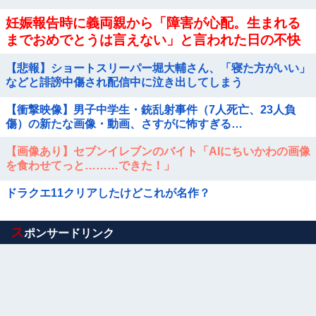
妊娠報告時に義両親から「障害が心配。生まれる
までおめでとうは言えない」と言われた日の不快
感が一生許せない！何事もなかったかのように孫
【悲報】ショートスリーパー堀大輔さん、「寝た方がいい」
フィーバーしてるし
などと誹謗中傷され配信中に泣き出してしまう
【衝撃映像】男子中学生・銃乱射事件（7人死亡、23人負
傷）の新たな画像・動画、さすがに怖すぎる…
【画像あり】セブンイレブンのバイト「AIにちいかわの画像
を食わせてっと………できた！」
ドラクエ11クリアしたけどこれが名作？
Powered by livedoor 相互RSS
ス
ポンサードリンク