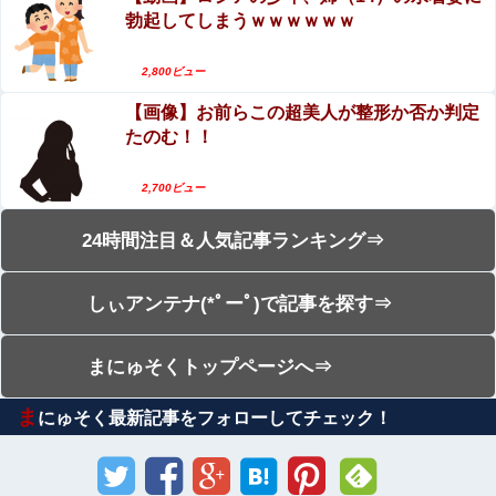
勃起してしまうｗｗｗｗｗｗ
2,800ビュー
【画像】お前らこの超美人が整形か否か判定
たのむ！！
2,700ビュー
24時間注目＆人気記事ランキング⇒
しぃアンテナ(*ﾟーﾟ)で記事を探す⇒
まにゅそくトップページへ⇒
ま
にゅそく最新記事をフォローしてチェック！
Sponsored Link