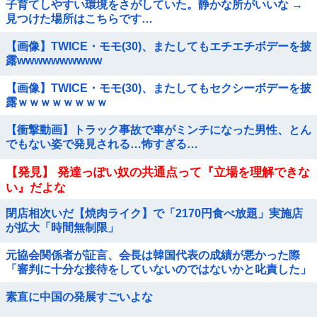
子育てしやすい環境をさがしていた。静かな所がいいな →
見つけた場所はこちらです…
【画像】TWICE・モモ(30)、またしてもエチエチボデーを披
露wwwwwwwwww
【画像】TWICE・モモ(30)、またしてもセクシーボデーを披
露ｗｗｗｗｗｗｗｗ
【衝撃動画】トラック事故で車がミンチになった男性、とん
でもない姿で発見される…怖すぎる…
【発見】 発達っぽい奴の共通点って『立場を理解できな
い』だよな
閉店相次いだ【焼肉ライク】で「2170円食べ放題」実施店
が拡大「時間無制限」
元協会関係者が証言、会長は韓国代表の成績が悪かった際
「審判に十分な接待をしていないのではないかと叱責した」
泥沼の責任押し付け合い発生他
素直に中国の発展すごいよな