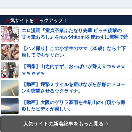
【ウマ娘】追込サポカが一向にアップデートされない
理由…「これだけ出さないってことは」
人
ピ
気サイトを
ックアップ！
素直に中国の発展すごいよな
エロ漫画『童貞卒業ふたなり先輩 ビッチ後輩の
甘々筆おろし』をrawやhitomiを使わずに無料で読
まんさん「女性の膣は男性器を挿入するものではありませ
む方法│三毛猫飯店
ん」
【ハメ撮り】この小学生のママ（35歳）なら土下
座してでもヤリたい
【ナイトレイン】 今日も「敵倒アーツ＋1、物攻4、最大
HPup」を求める夜渡りが始まる←オンストで終わりやん
【画像】山之内すず、おっぱいが聳え立つｗｗｗ
ｗｗｗｗｗ
エロ漫画『性転換アプリの正しい使い方』をrawやhitomi
を使わずに無料で読む方法│もげたま
【動画】迎撃ミサイルを避けながら船舶にドロー
ンを突撃させるウクライナ。
【動画】 美人女優さん、映画でマ○コのビラビラまでめく
らせてしまうｗｗｗｗｗｗ
【動画】大阪のゲリラ豪雨を生駒山の山頂から撮
影したビデオが美しい。
娘の下着をチェックして職場に暴露する狂気の母親！娘の
彼氏を呪い「洗濯物のパンツ見て性生活を察して泣きた
【閲覧注意】フットサルの試合中に顔面が2つに割
い」と周囲に暴露していて気持ち悪すぎた
人気サイトの新着記事をもっと見る⇒
市場総崩れで資金源を失った中国が焦りまくった結果、全
れて死亡した選手の動画、凄すぎる