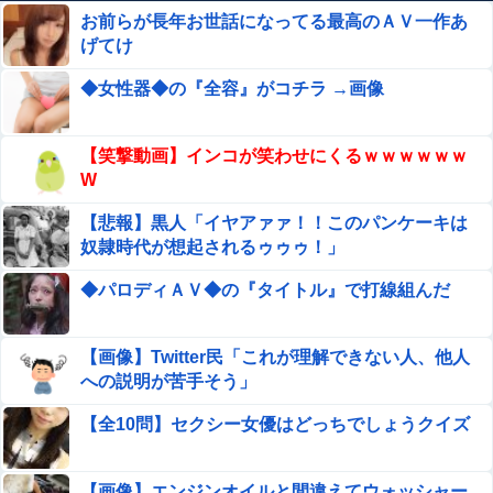
お前らが長年お世話になってる最高のＡＶ一作あ
【画像】 オタサーの姫、大集合させたったｗｗｗｗｗｗｗ
ｗｗｗ
げてけ
【動画】メガネデブ、めちゃスムーズに無銭飲食してしま
◆女性器◆の『全容』がコチラ →画像
うｗｗｗｗ
【画像】 ビキニギャルさん、とんでもない日焼け跡を
【笑撃動画】インコが笑わせにくるｗｗｗｗｗｗ
見せてしまうｗｗｗ
W
河出奈都美アナ ノースリーブが透ける！！
【悲報】黒人「イヤアァァ！！このパンケーキは
奴隷時代が想起されるゥゥゥ！」
栗原もみじ、ヌード写真集がエロい！ミスアサ芸2026審査
◆パロディＡＶ◆の『タイトル』で打線組んだ
員特別賞の乳首、最高！！
【衝撃映像】男子中学生・銃乱射事件（7人死亡、23人負
【画像】Twitter民「これが理解できない人、他人
傷）の新たな画像・動画、さすがに怖すぎる…
への説明が苦手そう」
【呪術廻戦】 簡易領域が実はどういうもんなのか分かって
【全10問】セクシー女優はどっちでしょうクイズ
ないんだが
【画像】 元陸部JKが生脚さらす
【画像】エンジンオイルと間違えてウォッシャー