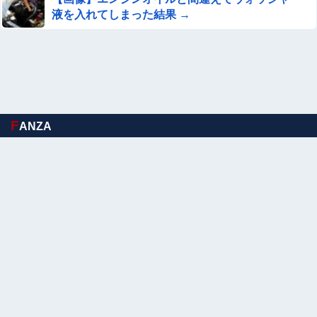
液を入れてしまった結果 →
芸能人 「車の任意保険は強制にしろ、保険にも入れないヤ
ツは運転すんな！法律を改正しろ！！」
【速報】最新の小川彩、二重顎がエグい
【謎】台風15号の進路の鍵を握る「高気圧」と「寒冷
F
ANZA
渦」、どっちが勝つかで日本大パニックへｗｗｗ他
【閲覧注意】フットサルの試合中に顔面が2つに割れて死
亡した選手の動画、凄すぎる
【速報】中華版パルワールド「アズールプロミリア」さ
ん、『透けブラ』を実装してしまうwwwwww
【悲報】若手有望騎手（20）が素行不良で師匠の調教師を
激怒させてしまい引退に追い込まれそう
DeNA木村、横浜高校の織田視察
wwwwwwwwwwwwwwwwwwwwwwww他