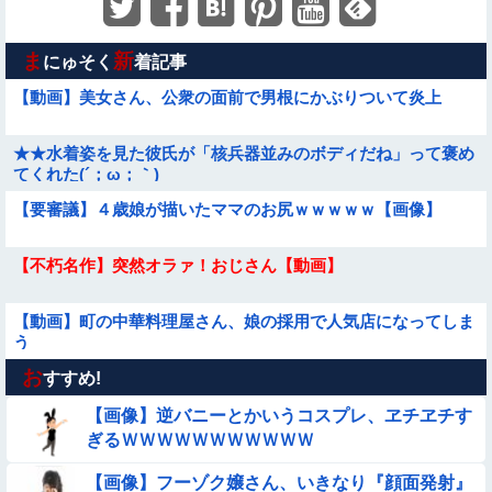
ま
新
にゅそく
着記事
【動画】美女さん、公衆の面前で男根にかぶりついて炎上
★★水着姿を見た彼氏が「核兵器並みのボディだね」って褒め
てくれた(´；ω；｀)
【要審議】４歳娘が描いたママのお尻ｗｗｗｗｗ【画像】
【不朽名作】突然オラァ！おじさん【動画】
【動画】町の中華料理屋さん、娘の採用で人気店になってしま
う
お
【動画あり】ボーイッシュ美少女「どうしたん？おっぱい揉
すすめ!
む？❤」
【画像】逆バニーとかいうコスプレ、ヱチヱチす
【悲報】昭和世代さん、「1時間弱」は1時間に満たない、「1
ぎるＷＷＷＷＷＷＷＷＷＷＷ
時間強」は1時間＋αだと思ってる😭
【画像】フーゾク嬢さん、いきなり『顔面発射』
【動画】スペインのJK、レベチｗｗｗｗｗｗｗｗｗｗ