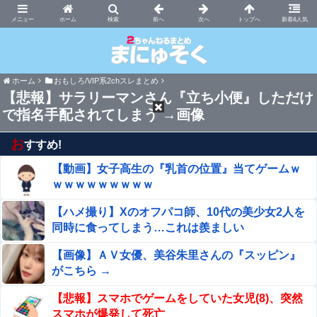
まにゅそく 2chまとめニュース速報VIP
ホーム
新着&人気
ホーム
おもしろ/VIP系2chスレまとめ
【悲報】サラリーマンさん『立ち小便』しただけ
で指名手配されてしまう →画像
お
すすめ!
【動画】女子高生の『乳首の位置』当てゲームｗ
ｗｗｗｗｗｗｗｗｗ
【ハメ撮り】Xのオフパコ師、10代の美少女2人を
同時に食ってしまう…これは羨ましい
【画像】ＡＶ女優、美谷朱里さんの『スッピン』
がこちら →
【悲報】スマホでゲームをしていた女児(8)、突然
スマホが爆発して死亡