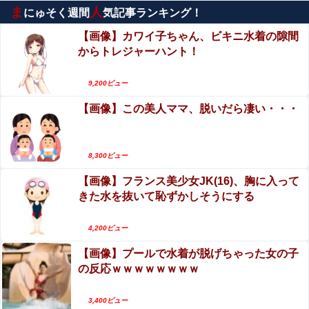
世界の中国系組織が連鎖破綻する可能性が……
ま
人
にゅそく週間
気記事ランキング！
エロ漫画『先生なのに、ハジメテを元教え子にお
【動画】イッヌ、煽ってしまう
そわるなんて!～元教え子が同僚に!?編～』をraw
【画像】カワイ子ちゃん、ビキニ水着の隙間
やhitomiを使わずに無料で読む方法│エデンの林
からトレジャーハント！
【第5弾】FANZA「50％OFFキャンペーン」開
檎/中条亮
琵琶湖三市同時花火大会、開催中止を発表 場所時刻不
催！人気の最新作・AVデビュー作品、VR作品が
明・許可なし・交通整理なし・市が関与否定
9,200ビュー
期間限定セール中！
【動画】メガネデブ、めちゃスムーズに無銭飲食
【画像】この美人ママ、脱いだら凄い・・・
トランプ「イランが核兵器を作れば、イタリアを2分で消
してしまうｗｗｗｗ
滅させる」メローニ「核を持っている国で実際に使ったア
ホはアメリカだけｗ」
エロ漫画『性転換アプリの正しい使い方』をraw
【速報】USスチール、1800億円の黒字
やhitomiを使わずに無料で読む方法│もげたま
8,300ビュー
wwwwwwwwwwwwwwwwwwwwwwww
【画像】フランス美少女JK(16)、胸に入って
栗原もみじ、ヌード写真集がエロい！ミスアサ芸
【画像】美容師「…手は尽くしました」陰キャ女子「…
きた水を抜いて恥ずかしそうにする
2026審査員特別賞の乳首、最高！！
ｯ！！」→結果をご覧くださいw w w w w w w w
【衝撃映像】男子中学生・銃乱射事件（7人死亡、
4,200ビュー
【動画】国民的アイドルさん、大胆な手コキシーンが
23人負傷）の新たな画像・動画、さすがに怖すぎ
拡散されてしまうwwwww他
【画像】プールで水着が脱げちゃった女の子
る…
の反応ｗｗｗｗｗｗｗｗ
【画像】 コスプレイヤーさん(19)、お○ぱいが美しすぎて
AIと間違われるｗｗ
3,400ビュー