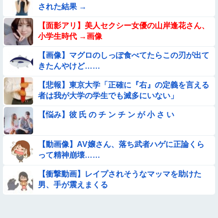
された結果 →
【画像】こういう『横乳』が見える服装ｗｗｗｗｗｗｗｗｗｗ
【面影アリ】美人セクシー女優の山岸逢花さん、
ｗｗ
小学生時代 →画像
【動画】ロシアの少年、姉（14）の水着姿に勃起してしまうｗ
【画像】マグロのしっぽ食べてたらこの刃が出て
ｗｗｗｗｗ
きたんやけど……
【動画】海外の変態、レベチｗｗｗｗｗｗｗ
【悲報】東京大学「正確に『右』の定義を言える
者は我が大学の学生でも滅多にいない」
【画像】115年前に作られた『幻の28府県案』が意外といいか
も →
【悩み】彼 氏 の チ ン チ ン が 小 さ い
【参考画像】脱がしたら『残念オッパイ』を褒める時の模範解
答
【動画像】AV嬢さん、落ち武者ハゲに正論くら
【動画】南米系のデカパイぽっちゃり女さん、配信がヱ口すぎ
って精神崩壊……
ｗｗｗｗｗｗｗ
【朗報】メンヘラ女の子、可愛すぎると話題にｗｗｗｗｗｗｗ
【衝撃動画】レイプされそうなマッマを助けた
ｗｗｗｗ
男、手が震えまくる
【臭ァ！】ストレッチ中の女性さん、豪快な放屁で周囲を和ま
せる ⇒