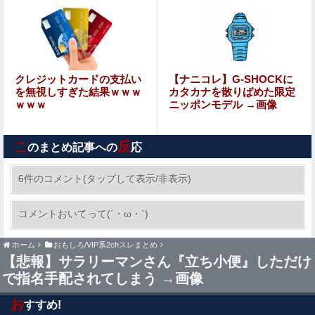
支持率も市場も急降下ｗｗｗｗｗｗｗｗ
離婚調停中のトメ発言「躾のなってない嫁に虐げられる息
子が可哀想で可哀想で。私達夫婦は夜も眠れず主人は心臓
病で倒れた。嫁子はヒトゴロシだ。逮捕して欲しい」
【艦これ】リアイベコラボって良いよね・・・
クレジットカードの支払い
【ナニコレ】G-SHOCKに
を無視しすぎた結果ｗｗｗ
カタカナを散りばめた限定
ｗｗｗ
ニッポンモデル →画像
中国の農村で横暴を働く官吏一家を殺害した男、指名手配
されて警察が追跡するも農民が追いかけるどころか……
こ
反
のまとめ記事への
応
【画像】 JCさん、マックで“胸元ぽっかり”服で谷間全
開！スマホで盗撮されてシコられるｗｗｗ
6件のコメント(タップして表示/非表示)
「踊る大捜査線」新作映画に声優4人出演！！！
コメントおいてって(´・ω・`)
他
ホーム
おもしろ/VIP系2chスレまとめ
【画像】 こういう『横乳』が見える服装ｗｗｗｗｗｗｗｗ
【悲報】サラリーマンさん『立ち小便』しただけ
ｗｗｗｗ
で指名手配されてしまう →画像
【画像】 山之内すず、お●ぱいが聳え立つｗｗｗｗｗｗｗ
ｗ
お
すすめ!