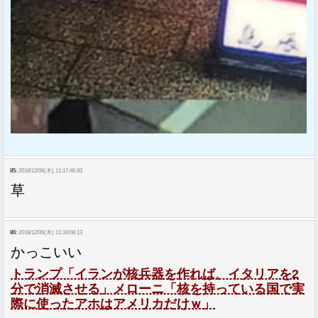
85:
2018/12/06(木) 11:17:46.93
草
86:
2018/12/06(木) 11:18:08.13
かっこいい
トランプ「イランが核兵器を作れば、イタリアを2
分で消滅させる」メローニ「核を持っている国で実
際に使ったアホはアメリカだけｗ」