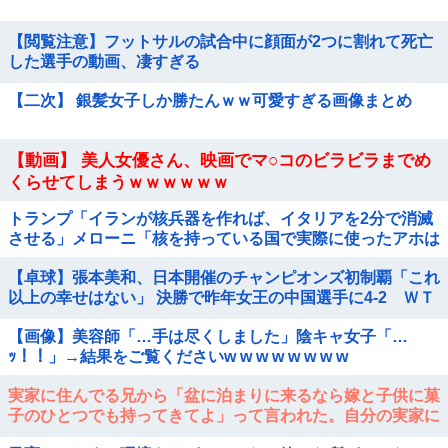
【閲覧注意】フットサルの試合中に顔面が2つに割れて死亡
した選手の動画、凄すぎる
【二次】 銀髪女子しか勝たんｗｗ可愛すぎる画像まとめ
【動画】 美人女優さん、映画でマ○コのビラビラまでめ
くらせてしまうｗｗｗｗｗｗ
トランプ「イランが核兵器を作れば、イタリアを2分で消滅
させる」メローニ「核を持っている国で実際に使ったアホは
アメリカだけｗ」
【卓球】張本美和、日本開催のチャンピオンズ初制覇「これ
以上の幸せはない」 決勝で昨年女王の中国選手に4-2 ＷＴ
Ｔチャンピオンズ横浜
【画像】美容師「…手は尽くしました」陰キャ女子「…
ｯ！！」→結果をご覧くださいw w w w w w w w
実家に住んでる兄から「盆に泊まりに来るなら嫁と子供に菓
子のひとつでも持ってきてよ」って言われた。自分の実家に
帰るのに手土産なんて考えたことなかった…