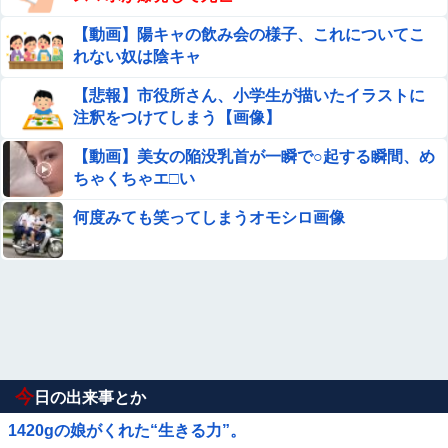
【動画】陽キャの飲み会の様子、これについてこ
れない奴は陰キャ
【悲報】市役所さん、小学生が描いたイラストに
注釈をつけてしまう【画像】
【動画】美女の陥没乳首が一瞬で○起する瞬間、め
ちゃくちゃエ□い
何度みても笑ってしまうオモシロ画像
今
日の出来事とか
1420gの娘がくれた“生きる力”。