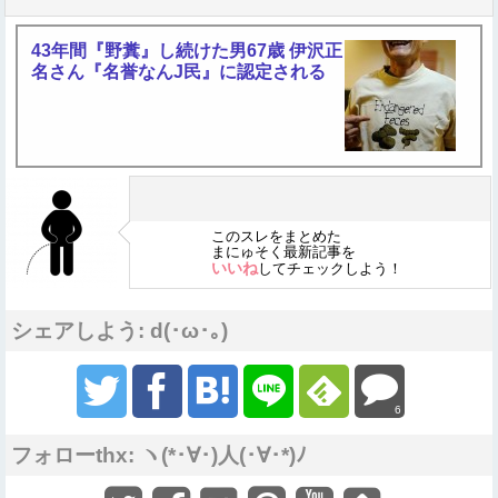
43年間『野糞』し続けた男67歳 伊沢正
名さん『名誉なんJ民』に認定される
このスレをまとめた
まにゅそく最新記事を
いいね
してチェックしよう！
シェアしよう: d(･ω･｡)
6
フォローthx: ヽ(*･∀･)人(･∀･*)ﾉ