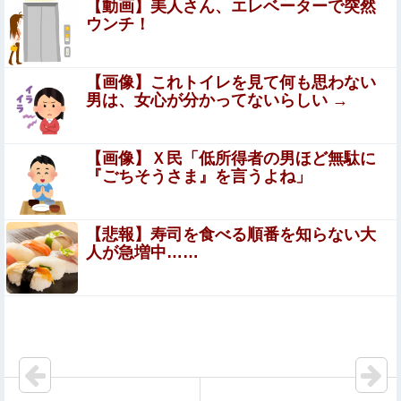
【動画】美人さん、エレベーターで突然
嫁(35)「不妊治療のために仕事辞める」俺「家で何する
ウンチ！
の？」←この返しに嫁がキレた
【悲報】 幻影旅団の団長さん、激太りすると全てが台無し
【画像】これトイレを見て何も思わない
になる
男は、女心が分かってないらしい →
【二次】 銀髪女子しか勝たんｗｗ可愛すぎる画像まとめ
【画像】Ｘ民「低所得者の男ほど無駄に
『ごちそうさま』を言うよね」
【動画】ジャンポケ斉藤さん、懲役7年の求刑受けたあと
のTikTokライブ配信がヤバすぎると話題に
wwwwwwwwwwwwwwwwwwww
【悲報】寿司を食べる順番を知らない大
よだももに連絡して髪型を決めてもらうあやめんとれ
人が急増中……
んたん可愛い！！！【乃木坂46】
【悲報】クマ駆除で町役場に抗議電話殺到…職員「業務に
なりません」
【画像】株の暴落を描いた漫画、ガチで怖いwwwww
【終了？】高市フィーバー、一転して”高市ショック”へ…