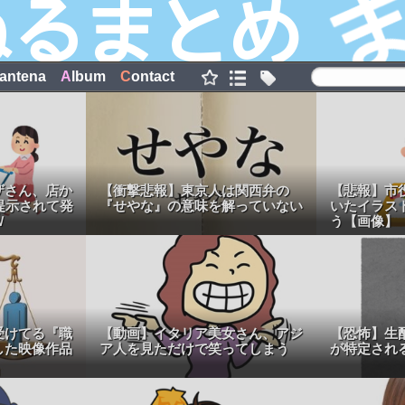
antena
A
lbum
C
ontact
ザさん、店か
【衝撃悲報】東京人は関西弁の
【悲報】市
提示されて発
『せやな』の意味を解っていない
いたイラス
Ｗ
う【画像】
受けてる『職
【動画】イタリア美女さん、アジ
【恐怖】生
した映像作品
ア人を見ただけで笑ってしまう
が特定され