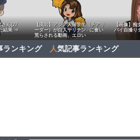
さん(27
【流出】アジア人留学生（チアリ
【画像】痴
た結果 ⇒
ーダー）が白人ヤリチン♂に食い
パイ自撮り
荒らされる動画、エロい
事ランキング
人
気記事ランキング