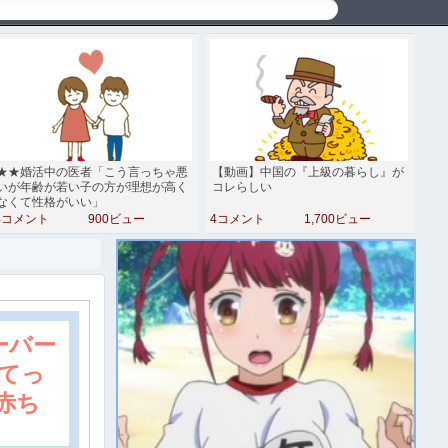
★★婚活中の医者「こう言っちゃ悪
【動画】中国の『上級の暮らし』が
いが年齢が若い子の方が理想が高く
コレらしい
なくて性格がいい」
4コメント
900ビュー
4コメント
1,700ビュー
ーバー
れてっ
赤ち