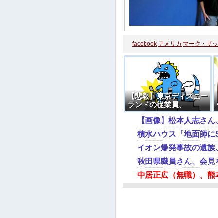
facebook
アメリカ
マーク・ザッ
【悲報】東京ディズニー
ランドの従業員、
TWITTERで大暴れＷＷ
【画像】松本人志さん、
ＷＷＷＷＷ
イオン爆発事故の遺族
秋田県職員さん、会見