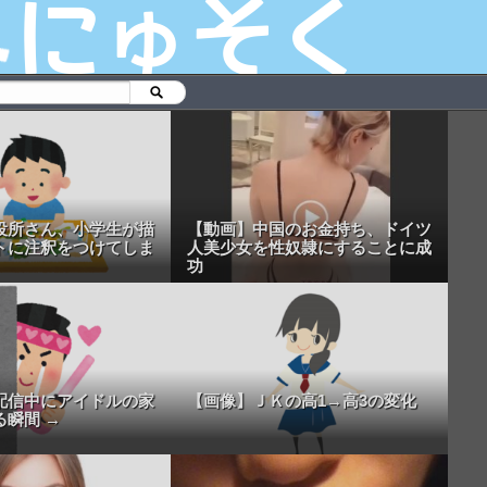
役所さん、小学生が描
【動画】中国のお金持ち、ドイツ
トに注釈をつけてしま
人美少女を性奴隷にすることに成
功
配信中にアイドルの家
【画像】ＪＫの高1→高3の変化
る瞬間 →