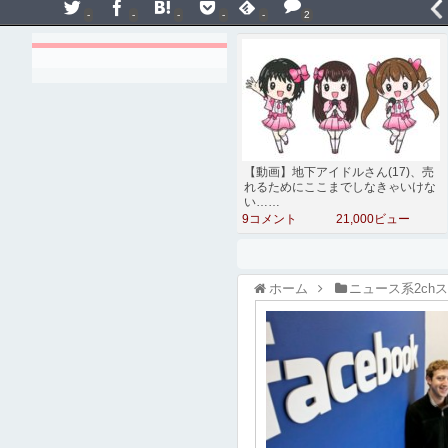
-
-
-
-
-
2
【動画】地下アイドルさん(17)、売
れるためにここまでしなきゃいけな
い……
9コメント
21,000ビュー
ホーム
ニュース系2ch