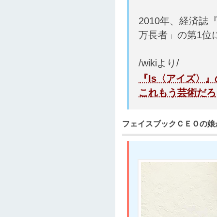
2010年、経済
万長者」の第1位
/wikiより/
『Is〈アイズ〉
これもう芸術だろ
フェイスブックＣＥＯの娘