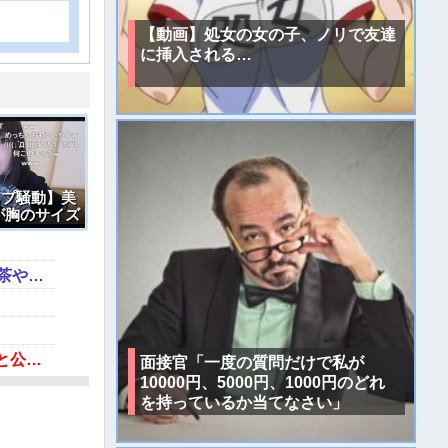
【動画】処女の女の子、ノリで友達
に挿入される…
ップ騒動】美
が胸のサイズ
放送中にブチ
積水ハウス「地面師に55億円騙し取られた…」ワイ「はえーかわいそう…会社滅茶苦茶やろなぁ」
中居正広（無職）、熊本に多額の寄付していた。知人「誰にも知られなくてもいい、と公表してない」
面接官「一度の質問だけで私が
10000円、5000円、1000円のどれ
を持っているか当てなさい」