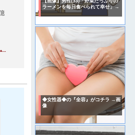
【画像】男性(33)「野菜たっぷりの
ラーメンを毎日食べられて幸せ」→
億
。
◆女性器◆の『全容』がコチラ →画
像