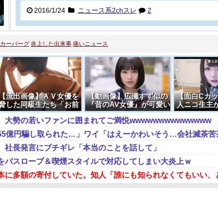
2016/1/24
ニュース系2chスレ
2
カーバーグ
炎上した出来事
痛いニュース
【流出画像】ＡＶ女優を
【動画像】広瀬すず似の
【面白Cカ
脅した同級生たち「お前
『昔のAV女優』が可愛い
人ニコ生主
がAV出てるって地元にバ
すぎる…
を疑われて
大勢の若いファンに囲まれてご満悦wwwwwwwwwwwwww
ラすぞ！やらせろ！」
切れる
、社長発言にブチギレ「本当のことを話して」
をバスローブ＆喫煙スタイルで対応してしまい大炎上ｗ