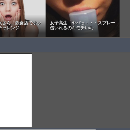
女さん、飲食店でオッ
女子高生「ヤバっ・・・スプレー
チャレンジ
缶いれるのキモチい//」