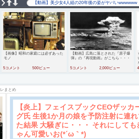
【画像】昭和の家庭には必ずあった
【動画】広島に落とされた『原子爆
モノ
弾』の『再現動画』がこちら・・・
5コメント
500ビュー
5コメント
2,000ビュー
スレまとめ
【炎上】フェイスブックCEOザッカ
グ氏 生後1か月の娘を予防注射に連
た結果 大騒ぎに・・・ それにしても
ゃん可愛いお(*´ω｀*)