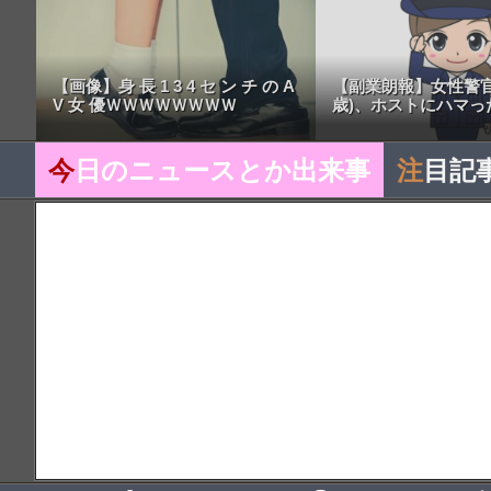
【画像】身 長 1 3 4 セ ン チ の A
【副業朗報】女性警官
V 女 優ＷＷＷＷＷＷＷＷ
歳)、ホストにハマっ
今
日のニュースとか出来事
注
目記