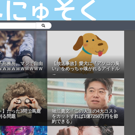
子刑務所、マジで自由
【放送事故】愛犬に『アソコの臭
ＷＷＷＷＷＷＷＷＷＷ
い』をめっちゃ嗅がれるアイドル
→
ト】たった3問で馬鹿
堀江貴文「この人生の4大コスト
判る問題
をカットすれば1億7250万円を節
約できる」