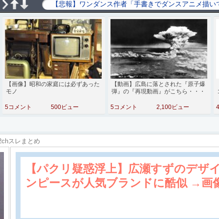
【画像】昭和の家庭には必ずあった
【動画】広島に落とされた『原子爆
モノ
弾』の『再現動画』がこちら・・・
5コメント
500ビュー
5コメント
2,100ビュー
2chスレまとめ
【パクリ疑惑浮上】広瀬すずのデザ
ンピースが人気ブランドに酷似 →画