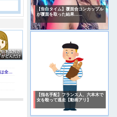
【告白タイム】覆面合コンカップル
が覆面を取った結果……
】巨乳女性さ
イがどんだけ
ってるか？」
【芸能】元EXILE・黒木啓司、妻・宮崎麗果被告へのDV事案で逮捕されていた 宮崎は全身打撲、頭部裂傷及び打撲、頸部損傷の怪我
【指名手配】フランス人、六本木で
女を殴って逃走【動画アリ】