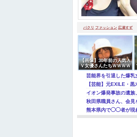
パクリ
ファッション
広瀬すず
【画像】30年前の人気Ａ
Ｖ女優さんたちＷＷＷＷ
ＷＷ
芸能界を引退した爆乳
イオン爆発事故の遺族
秋田県職員さん、会見
熊本県内で◯◯者が現