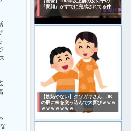
【画像】100年以上前の女の子の
『変顔』がすでに完成されてる件
話
ザ
ら
で
ス
広
高
【嫉妬やない】クソガキさん、JK
の股に棒を突っ込んで大喜びｗｗｗ
ｗｗｗｗｗｗｗ
あ
きな