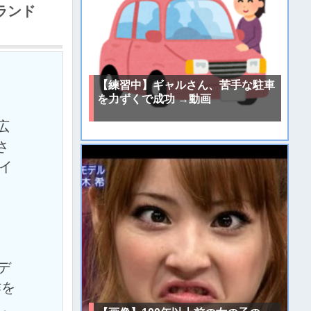
ランド
【練習中】ギャルさん、苦手な駐車
を力ずくで成功 →動画
広
さ
イ
がデ
作を
し