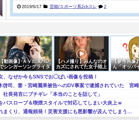
2019/5/17
芸能/スポーツ系2chスレ
2
【動画像】ＡＶ出演バレ
【ハメ撮り】みんなのオ
【参考画像
でシンガーソングライタ
カズにされてた女子陸上
ん「オッパ
ー引退 喜納美優 = 柏原
選手（1○歳）とやっとヤ
重たいか知
女、なぜか今もSNSでお◯ぱい画像を投稿！
アリサと特定
レたので晒してくＷＷＷ
、社長発言にブチギレ「本当のことを話して」
をバスローブ＆喫煙スタイルで対応してしまい大炎上ｗ
れまくり、通報頻発！災害支援にも悪影響が及んでしまう…