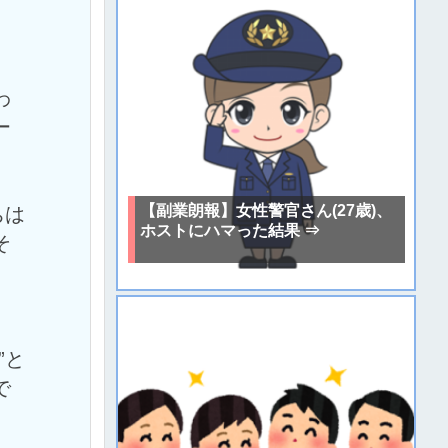
わ
ー
【副業朗報】女性警官さん(27歳)、
ちは
ホストにハマった結果 ⇒
そ
」
”と
で