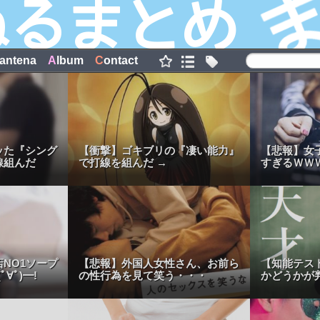
antena
A
lbum
C
ontact
ッた『シング
【衝撃】ゴキブリの『凄い能力』
【悲報】女
線組んだ
で打線を組んだ →
すぎるＷＷ
NO1ソープ
【悲報】外国人女性さん、お前ら
【知能テス
∀ﾟ)━!
の性行為を見て笑う・・・
かどうかが