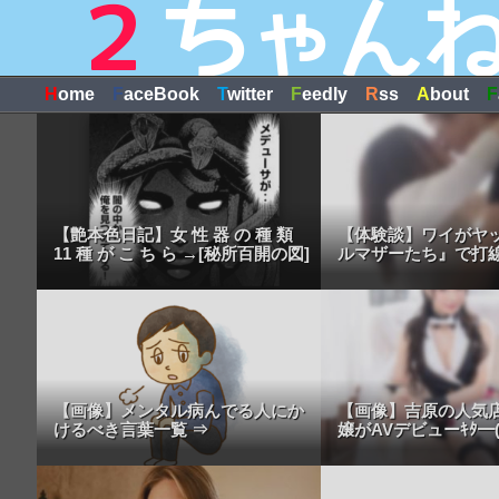
H
ome
F
aceBook
T
witter
F
eedly
R
ss
A
bout
F
【艶本色日記】女 性 器 の 種 類
【体験談】ワイがヤ
11 種 が こ ち ら →[秘所百開の図]
ルマザーたち』で打
【画像】メンタル病んでる人にか
【画像】吉原の人気店
けるべき言葉一覧 ⇒
嬢がAVデビューｷﾀ━(ﾟ