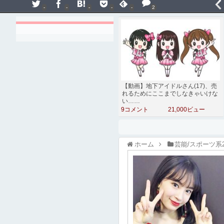
-
-
-
-
-
2
【動画】地下アイドルさん(17)、売
れるためにここまでしなきゃいけな
い……
9コメント
21,000ビュー
ホーム
芸能/スポーツ系