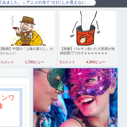
【動画】中国の『上級の暮らし』が
【画像】バルサン炊いたら部屋が地
コレらしい
獄絵図でワロタｗｗｗｗｗｗｗ
4コメント
1,700ビュー
3コメント
4,900ビュー
インワ
像