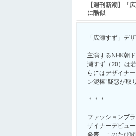
【週刊新潮】「広
に酷似
「広瀬すず」デザ
主演するNHK朝
瀬すず（20）は
らにはデザイナー
ン泥棒”疑惑が取
＊＊＊
ファッションブランド
ザイナーデビュー
発表。このたび問