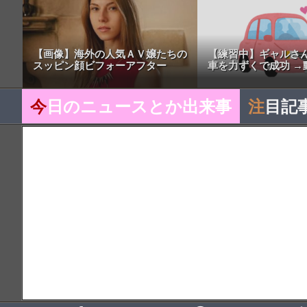
【画像】海外の人気ＡＶ嬢たちの
【練習中】ギャルさ
スッピン顔ビフォーアフター
車を力ずくで成功 →
今
日のニュースとか出来事
注
目記