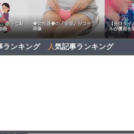
ん、苦手な駐
◆女性器◆の『全容』がコチラ →
【告白タイ
動画
画像
ルが覆面を
事ランキング
人
気記事ランキング