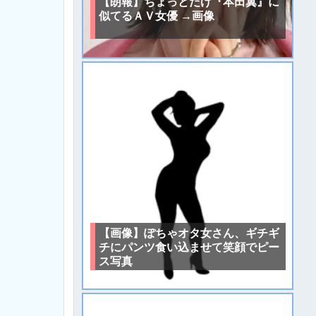
【朗報】ちょっとだけ『本田翼』に
似てるＡＶ女優 →画像
【画像】ぽちゃオタ女さん、ギチギ
チにパンツ食い込ませて笑顔でピー
ス写真