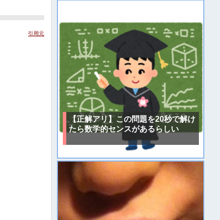
引用元
【正解アリ】この問題を20秒で解け
たら数学的センスがあるらしい