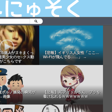
の1億人がヌキまくっ
【悲報】イギリス人女性「ここ…
超美少女のセ○クス動
WI-FIが飛んでる……」 →
.がこちらです
童ポルノ摘発の瞬間が
【悲報】JCアイドルさん、ブラを
→画像
着け忘れるＷＷＷＷＷＷＷ