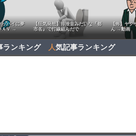
オッパイに夢
【狂気発想】排泄音みたいな『都
【怖】ヤク
ＡＶ →
市名』で打線組んだで
ん →動画
事ランキング
人
気記事ランキング