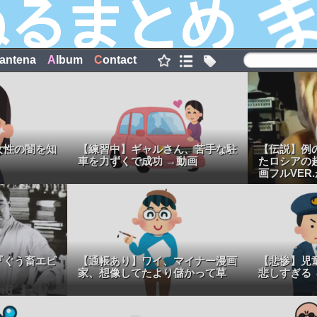
antena
A
lbum
C
ontact
女性の闇を知
【練習中】ギャルさん、苦手な駐
【伝説】例
車を力ずくで成功 →動画
たロシアの
画フルVER
『ぐう畜エピ
【通帳あり】ワイ、マイナー漫画
【悲惨】児
家、想像してたより儲かって草
悲しすぎる 