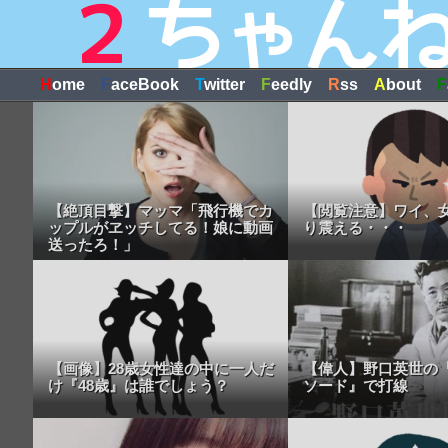
H
ome
F
aceBook
T
witter
F
eedly
R
ss
A
bout
F
【絶頂目撃】マッマ「飛行機でカ
【閲覧注意】ワイ、
ップルがヱッチしてる！娘に動画
り震える・・・
送ったろ！」
【画像】28歳女性達の中に一人だ
【偉人】野口英世の
け『48歳』は誰でしょう？
ソード』で打線