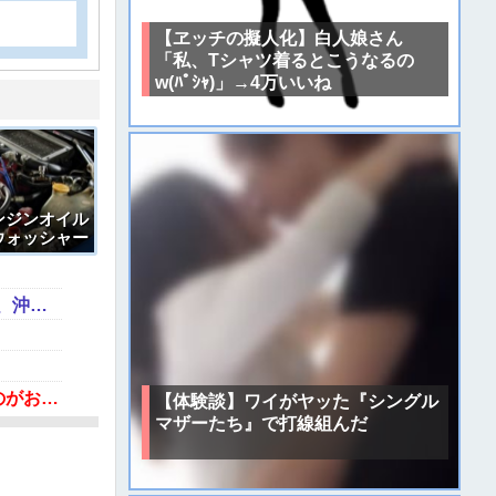
【ヱッチの擬人化】白人娘さん
「私、Tシャツ着るとこうなるの
w(ﾊﾟｼｬ)」→4万いいね
ンジンオイル
ウォッシャー
しまった結果
【画像】フォロワー580万！Z世代のカリスマ、水着写真集の発売決定wwwwwさくら、沖縄を舞台にカワイイが爆発！！！
蓮舫「蓮舫だから叩いて良いという報道」 X民「高市だから叩いて良いをやってるのがお前だろ」
【体験談】ワイがヤッた『シングル
マザーたち』で打線組んだ