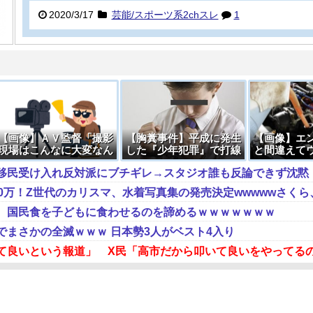
2020/3/17
芸能/スポーツ系2chスレ
1
【画像】ＡＶ監督「撮影
【胸糞事件】平成に発生
【画像】エ
現場はこんなに大変なん
した『少年犯罪』で打線
と間違えて
です。それでも無料で見
組んだ
液を入れて
移民受け入れ反対派にブチギレ→スタジオ誰も反論できず沈黙
ますか？」
→
、国民食を子どもに食わせるのを諦めるｗｗｗｗｗｗｗ
でまさかの全滅ｗｗｗ 日本勢3人がベスト4入り