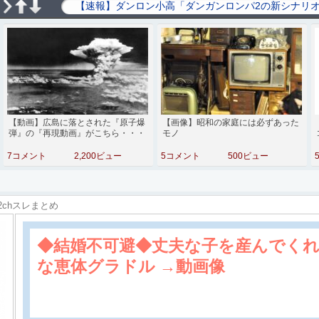
【動画】広島に落とされた『原子爆
【画像】昭和の家庭には必ずあった
弾』の『再現動画』がこちら・・・
モノ
7コメント
2,200ビュー
5コメント
500ビュー
2chスレまとめ
◆結婚不可避◆丈夫な子を産んでく
な恵体グラドル →動画像