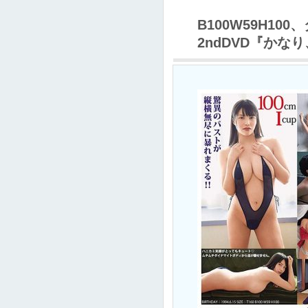
B100W59H1
2ndDVD『かな