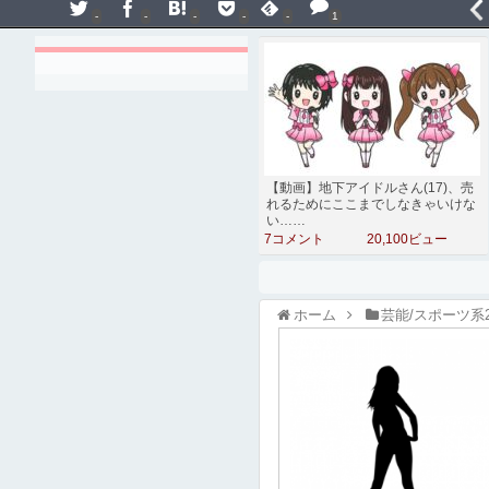
-
-
-
-
-
1
【動画】地下アイドルさん(17)、売
れるためにここまでしなきゃいけな
い……
7コメント
20,100ビュー
ホーム
芸能/スポーツ系