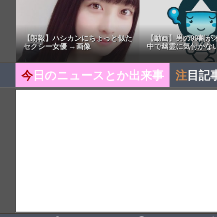
【朗報】ハシカンにちょっと似た
【動画】男の99割が
セクシー女優 →画像
中で幽霊に気付かない
今
日のニュースとか出来事
注
目記