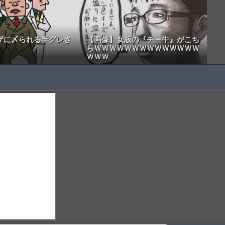
ザに〆られる半グレさ
【画像】女版の『チー牛』がこち
らＷＷＷＷＷＷＷＷＷＷＷＷＷＷ
ＷＷＷ