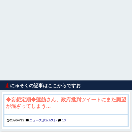
ま
にゅそくの記事はここからですお
◆妄想定期◆蓮舫さん、政府批判ツイートにまた願望
が混ざってしまう…
2020/4/19
ニュース系2chスレ
13