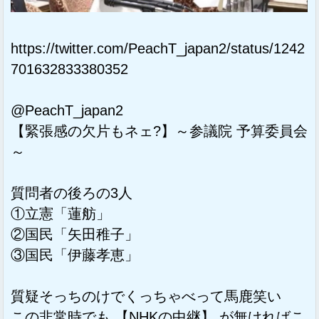
https://twitter.com/PeachT_japan2/status/1242
701632833380352
@PeachT_japan2
【緊張感の欠片もネェ?】～参議院 予算委員会
～
質問者の後ろの3人
①立憲「蓮舫」
②国民「矢田稚子」
③国民「伊藤孝恵」
質疑そっちのけでくっちゃべって馬鹿笑い
この非常時でも 【NHKの中継】 が無ければこ