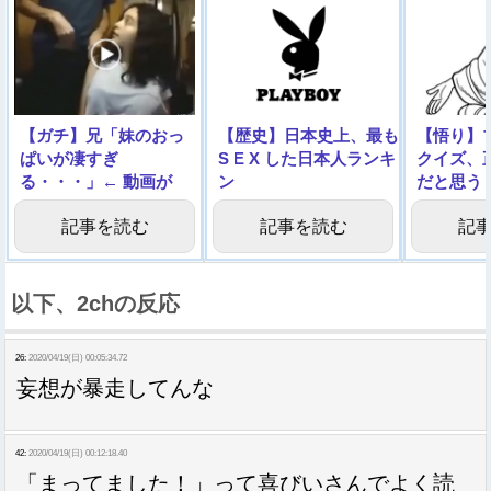
【ガチ】兄「妹のおっ
【歴史】日本史上、最も
【悟り】
ぱいが凄すぎ
S E X した日本人ランキ
クイズ、
る・・・」← 動画が
ン
だと思う
1000万回再生される
グ！！！！！！！！！！
記事を読む
記事を読む
記
以下、2chの反応
26:
2020/04/19(日) 00:05:34.72
妄想が暴走してんな
42:
2020/04/19(日) 00:12:18.40
「まってました！」って喜びいさんでよく読