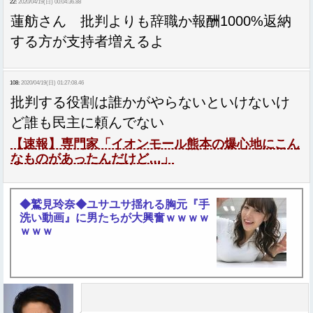
22:
2020/04/19(日) 00:04:36.88
蓮舫さん 批判よりも辞職か報酬1000%返納
する方が支持者増えるよ
108:
2020/04/19(日) 01:27:08.46
批判する役割は誰かがやらないといけないけ
ど誰も民主に頼んでない
【速報】専門家「イオンモール熊本の爆心地にこん
なものがあったんだけど…」
◆鷲見玲奈◆ユサユサ揺れる胸元『手
洗い動画』に男たちが大興奮ｗｗｗｗ
ｗｗｗ