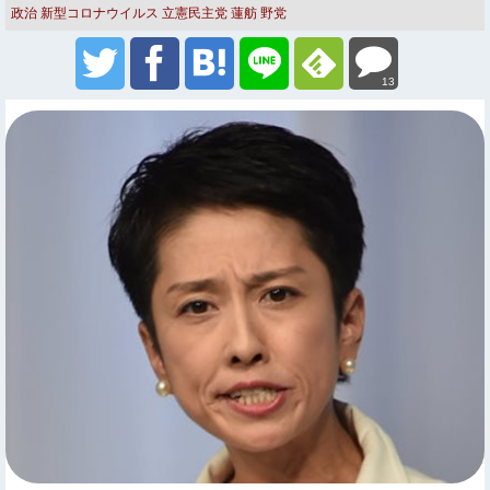
政治
新型コロナウイルス
立憲民主党
蓮舫
野党
13