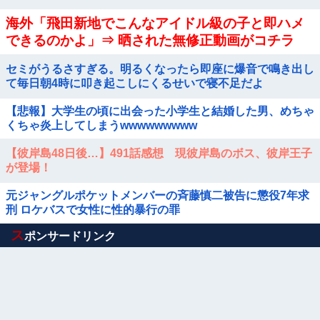
海外「飛田新地でこんなアイドル級の子と即ハメ
できるのかよ」⇒ 晒された無修正動画がコチラ
セミがうるさすぎる。明るくなったら即座に爆音で鳴き出し
て毎日朝4時に叩き起こしにくるせいで寝不足だよ
【悲報】大学生の頃に出会った小学生と結婚した男、めちゃ
くちゃ炎上してしまうwwwwwwwww
【彼岸島48日後…】491話感想 現彼岸島のボス、彼岸王子
が登場！
元ジャングルポケットメンバーの斉藤慎二被告に懲役7年求
刑 ロケバスで女性に性的暴行の罪
Powered by livedoor 相互RSS
ス
ポンサードリンク