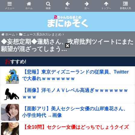
まにゅそく 2chまとめニュース速報VIP
ホーム
新着&人気
ホーム
ニュース系2chスレまとめ
◆妄想定期◆蓮舫さん、政府批判ツイートにまた
願望が混ざってしまう…
お
すすめ!
【悲報】東京ディズニーランドの従業員、Twitter
で大暴れｗｗｗｗｗｗｗ
【画像】洋モノＡＶレベル高過ぎｗｗｗｗｗｗｗ
ｗｗｗ
【面影アリ】美人セクシー女優の山岸逢花さん、
小学生時代 →画像
【全10問】セクシー女優はどっちでしょうクイズ