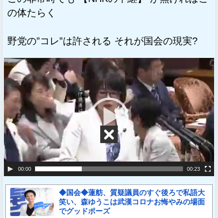
の体たらく
野党の”コレ”は許される それが国会の現実?
動
画
プ
レ
ー
ヤ
ー
00:00
00:23
◆国会◆蓮舫、質疑議員のすぐ後ろで私語大
笑い、森ゆうこは武漢コロナお悔やみの場面
でグッドポーズ