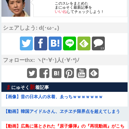
このスレをまとめた
まにゅそく最新記事を
いいね
してチェックしよう！
シェアしよう: d(･ω･｡)
13
フォローthx: ヽ(*･∀･)人(･∀･*)ﾉ
ま
新
にゅそく
着記事
【画像】昔の日本人の水着、ゑっちｗｗｗｗｗｗｗ
【動画】韓国アイドルさん、ヱチヱチ限界点を超えてしまう
【動画】広島に落とされた『原子爆弾』の『再現動画』がこち