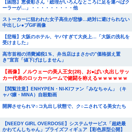
【困惑】恵俊彰さん「総理がいろんなところに足を運べばク
ーラーが…」・・・・・・・・・他
ストーカーに狙われた女子高生が悲惨…絶対に避けられない
中出しレ●プGIF画像
【悲報】大阪のホテル、ヤバすぎて大炎上…「大阪の洗礼を
受けました」
高市首相の消費減税1％、弁当店はまさかの"価格据え置
き"宣言「値下げはしません」
【画像】ノルウェーの美人王女(28)、お●ぱい丸出しサッ
カー代表のロッカールームで健闘を称えるｗｗｗｗｗｗ
【閲覧注意】ENHYPEN・NI-KIファン「みなちゃん」（キ
ャバ嬢・MINA）自殺動画
開脚させられマ○コ丸出し状態で、ク○ニされてる美女たち
【NEEDY GIRL OVERDOSE】システムサービス「超絶最
かわてんしちゃん」プライズフィギュア【彩色原型公開】