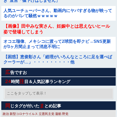
き"宣言「値下げはしません」
人気ユーチューバーさん、動画内にヤバすぎる物が映って
るのがバレて騒然ｗｗｗｗｗ
【画像】田中みな実さん、妊娠中とは思えないヒール
姿で登場してしまう
オコエ瑠偉、メキシコに渡って2球団を即クビ→SNS更新
が3ヶ月間止まって消息不明に
【困惑】恵俊彰さん「総理がいろんなところに足を運べば
クーラーが…」・・・・・・・・・他
広
結婚相談所職員さん、子なし女にド正論を述べてしまう…
告ですお
24
注
時間
目＆人気記事ランキング
【速報】専門家「イオンモール熊本の爆心地に”こんなも
の”があったんだけど…」
ここをタップして表示！
【コンゴ】 エボラ出血熱、感染3600人…過去最大の流行
同
ま
じタグが付いた
とめ記事
に
Sponsored Link
政治
新型コロナウイルス
立憲民主党
蓮舫
野党