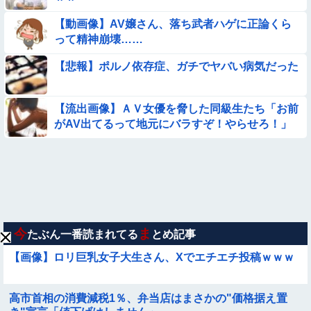
【画像】お前らこの超美人が整形か否か判定たのむ！！
【動画像】AV嬢さん、落ち武者ハゲに正論くら
【ロマン】世界を動かした暗号ランキング
って精神崩壊……
【悲報】ポルノ依存症、ガチでヤバい病気だった
【画像】プールに来てた水着JCたち どの娘を選ぶの？
【動画】女子中学生の『チン媚びダンス』が気持ち悪い🤮
【流出画像】ＡＶ女優を脅した同級生たち「お前
がAV出てるって地元にバラすぞ！やらせろ！」
【動画】中国の『上級の暮らし』がコレらしい
【画像】この美人ママ、脱いだら凄い・・・
【画像】日本のえちえち女性犯罪者ｗｗｗｗｗｗｗ
今
ま
たぶん一番読まれてる
とめ記事
【画像】ロリ巨乳女子大生さん、Xでエチエチ投稿ｗｗｗ
高市首相の消費減税1％、弁当店はまさかの"価格据え置