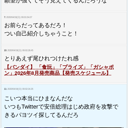
願望が強くてそう見えてくるんだろうな
7:
2020/04/19(日) 00:01:54.07
お前らだってあるだろ！
つい自己紹介しちゃうこと！
10:
2020/04/19(日) 00:02:28.45
とりあえず尾ひれつけたれ感
【バンダイ】 「食玩」「プライズ」「ガシャポ
ン」2026年8月発売商品【発売スケジュール】
11:
2020/04/19(日) 00:02:34.35
こいつ本当にひまなんだな
いつもTwitterで安倍総理はじめ政府を攻撃で
きるパヨツイ探してるんだろ