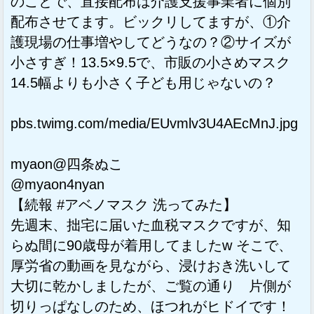
のことで、直接配布は介護支援事業者に個別
配布させてます。ビックリしてますが、①介
護現場の仕事増やしてどうなの？②サイズが
小さすぎ！13.5×9.5で、市販の小さめマスク
14.5幅よりも小さく子ども用じゃないの？
pbs.twimg.com/media/EUvmlv3U4AEcMnJ.jpg
myaon@四条ぬこ
@myaon4nyan
【続報 #アベノマスク 洗ってみた】
先週末、拙宅に届いた血税マスクですが、知
らぬ間に90歳母が着用してましたw そこで、
厚労省の動画を見ながら、浸けおき洗いして
大切に乾かしましたが、ご覧の通り 片側が
切りっぱなしのため、ほつれがヒドイです！