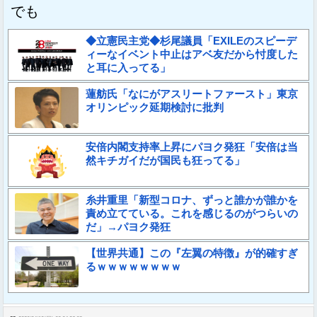
でも
◆立憲民主党◆杉尾議員「EXILEのスピーデ
ィーなイベント中止はアベ友だから忖度した
と耳に入ってる」
蓮舫氏「なにがアスリートファースト」東京
オリンピック延期検討に批判
安倍内閣支持率上昇にパヨク発狂「安倍は当
然キチガイだが国民も狂ってる」
糸井重里「新型コロナ、ずっと誰かが誰かを
責め立てている。これを感じるのがつらいの
だ」→パヨク発狂
【世界共通】この『左翼の特徴』が的確すぎ
るｗｗｗｗｗｗｗｗ