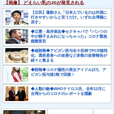
【画像】 どえらい乳のJSが発見される
【立民】蓮舫さん「日本人でいるのは外国に
行きやすいからと言うだけ。いずれ台湾籍に
戻す」
◆立憲・高井崇志◆セクキャバで『パンツの
中が精子まみれになっちゃった』コロナ緊急
痴態宣言
◆超朗報◆アビガン投与全５症例でPCR陰性
化、透析患者への改善など多数の改善報告が
続々と集まる
◆朗報◆コロナ陽性の美女アイドル(27)、ア
ビガン投与後1晩で回復！
◆人類の敵◆WHOテドロス氏、去年12月に
台湾からのコロナのレポートを隠蔽