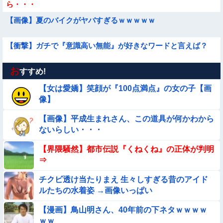
ら・・・
【画像】夏のバイクがヤバすぎるｗｗｗｗｗ
【衝撃】ガチで『意識高い無能』が好きなワードと言えば？
お
【動画】 女子中学生さん、タクシー運ちゃんに感電させられ死
すすめ!
亡……
【女は愛嬌】笑顔が『100点満点』の女の子【画
【動画】小池栄子似のGカップ女子高生「知らないオジさんに
像】
襲われてオッパイ揉まれた」
【画像】平成生まれさん、この道具が何かわから
【悲報】ま～んさん、ドッキリにひっかかってしまう【→動
ないらしい・・・
画】
【画像】プールで水着が脱げちゃった女の子の反応ｗｗｗｗｗ
【界隈騒然】都市伝説『くねくね』の正体が判明
ｗｗｗ
⇒
【問題】全員受かると話題の『自衛隊』の採用試験がこちら
チクビ透け当たりまえ 生々しすぎる昔のアイド
【→】
ルたちの水着姿 →画像いっぱい
★【画像】この飲み物覚えてるやつ0人説
【漫画】鳥山明さん、40年前の下ネタｗｗｗｗ
ｗｗ