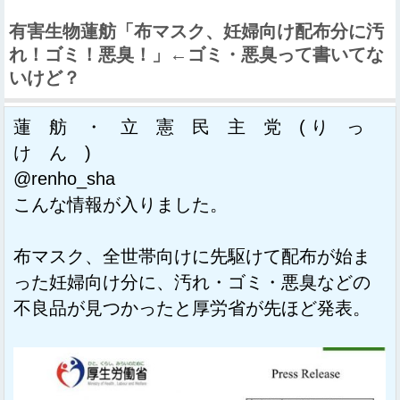
有害生物蓮舫「布マスク、妊婦向け配布分に汚
れ！ゴミ！悪臭！」←ゴミ・悪臭って書いてな
いけど？
蓮 舫 ・ 立 憲 民 主 党 ( り っ
け ん )
@renho_sha
こんな情報が入りました。
布マスク、全世帯向けに先駆けて配布が始ま
った妊婦向け分に、汚れ・ゴミ・悪臭などの
不良品が見つかったと厚労省が先ほど発表。