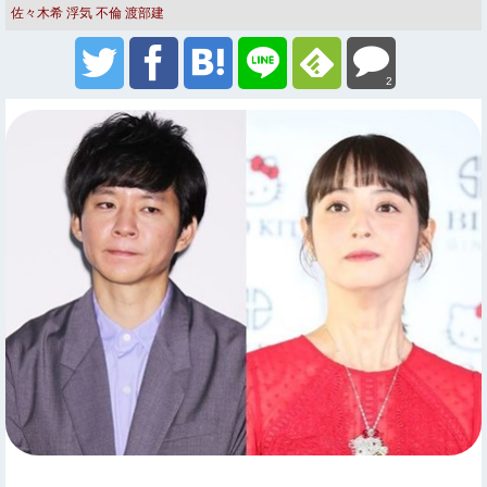
佐々木希
浮気 不倫
渡部建
2