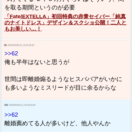
を取る期間というのが必要
「Fate/EXTELLA」初回特典の赤青セイバー「純真
のナイトドレス」デザイン＆スクショ公開！二人と
もお美しい…！
85:
2020/06/29(月) 23:24:36.92
>>62
俺も半年はないと思うが
世間は即離婚煽るようなヒスババアがいかに
も多いようなミスリードが目に余るからな
156:
2020/06/30(火) 00:18:44.84
>>62
離婚薦めてる人が多いけど、他人やんか