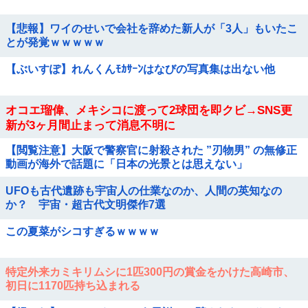
【悲報】ワイのせいで会社を辞めた新人が「3人」もいたこ
とが発覚ｗｗｗｗｗ
【ぶいすぽ】れんくんﾓｶｻｰﾝはなびの写真集は出ない他
オコエ瑠偉、メキシコに渡って2球団を即クビ→SNS更
新が3ヶ月間止まって消息不明に
【閲覧注意】大阪で警察官に射殺された ”刃物男” の無修正
動画が海外で話題に「日本の光景とは思えない」
UFOも古代遺跡も宇宙人の仕業なのか、人間の英知なの
か？ 宇宙・超古代文明傑作7選
この夏菜がシコすぎるｗｗｗｗ
特定外来カミキリムシに1匹300円の賞金をかけた高崎市、
初日に1170匹持ち込まれる