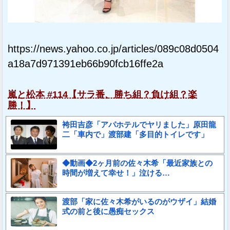
https://news.yahoo.co.jp/articles/089c08d0504
a18a7d971391eb66b90fcb16ffe2a
嵐と松本 #114【サラ番、勝ち組？負け組？楽
勝！】
袴田吉彦「アパホテルでヤリました」原田龍
二「車内で」渡部建「多目的トイレです」
◆動画◆2ヶ月前の佐々木希「最近家族との
時間が増えて幸せ！」泣ける…
渡部「家に佐々木希がいるのがウザイ」結婚
式の前と後に愚痴セックス