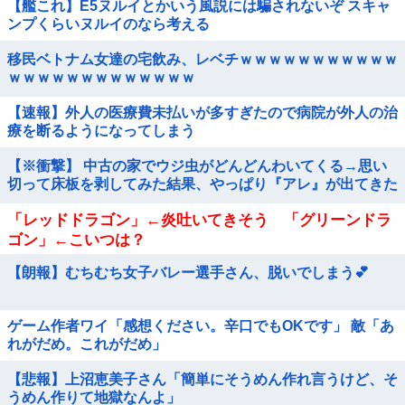
【艦これ】E5ヌルイとかいう風説には騙されないぞ スキャ
ンプくらいヌルイのなら考える
移民ベトナム女達の宅飲み、レベチｗｗｗｗｗｗｗｗｗｗｗ
ｗｗｗｗｗｗｗｗｗｗｗｗｗ
【速報】外人の医療費未払いが多すぎたので病院が外人の治
療を断るようになってしまう
【※衝撃】 中古の家でウジ虫がどんどんわいてくる→思い
切って床板を剥してみた結果、やっぱり『アレ』が出てきた
「レッドドラゴン」←炎吐いてきそう 「グリーンドラ
ゴン」←こいつは？
【朗報】むちむち女子バレー選手さん、脱いでしまう💕
ゲーム作者ワイ「感想ください。辛口でもOKです」 敵「あ
れがだめ。これがだめ」
【悲報】上沼恵美子さん「簡単にそうめん作れ言うけど、そ
うめん作りて地獄なんよ」