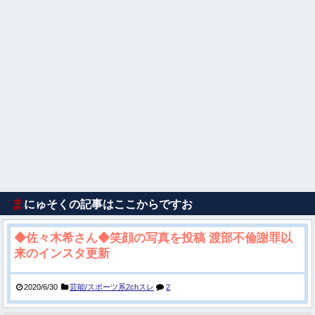
ま
にゅそくの記事はここからですお
◆佐々木希さん◆笑顔の写真を投稿 渡部不倫謝罪以
来のインスタ更新
2020/6/30
芸能/スポーツ系2chスレ
2