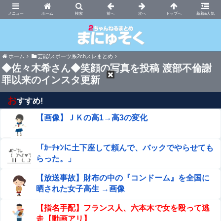
まにゅそく 2chまとめニュース速報VIP
ホーム
新着&人気
ホーム
芸能/スポーツ系2chスレまとめ
◆佐々木希さん◆笑顔の写真を投稿 渡部不倫謝
罪以来のインスタ更新
お
すすめ!
【画像】ＪＫの高1→高3の変化
「ｶｰﾁｬﾝに土下座して頼んで、バックでやらせても
らった。」
【放送事故】財布の中の『コンドーム』を全国に
晒された女子高生 →画像
【指名手配】フランス人、六本木で女を殴って逃
走【動画アリ】