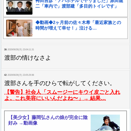
袴田吉彦「アパホテルでヤリました」原田龍
二「車内で」渡部建「多目的トイレです」
◆動画◆2ヶ月前の佐々木希「最近家族との
時間が増えて幸せ！」泣ける…
38:
2020/06/29(月) 23:04:11.31
渡部の情けなさよ
42:
2020/06/29(月) 23:05:29.98
渡部さんを手のひらで転がしてください。
【警告】社会人「スムージーにキウイ皮ごと入れ
よ。これ美容にいいんだよね〜」→ 結果…
【美少女】藤岡弘さんの娘が完全に陰
好み →動画像