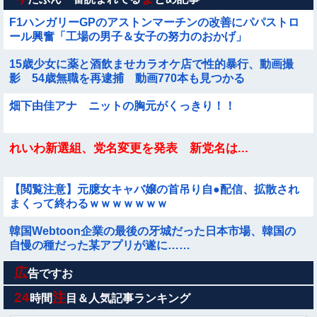
F1ハンガリーGPのアストンマーチンの改善にパパストロ
ール興奮「工場の男子＆女子の努力のおかげ」
15歳少女に薬と酒飲ませカラオケ店で性的暴行、動画撮
影 54歳無職を再逮捕 動画770本も見つかる
畑下由佳アナ ニットの胸元がくっきり！！
れいわ新選組、党名変更を発表 新党名は...
【閲覧注意】元臆女キャバ嬢の首吊り自●配信、拡散され
まくって終わるｗｗｗｗｗｗｗ
韓国Webtoon企業の最後の牙城だった日本市場、韓国の
自慢の種だった某アプリが遂に……
広
イオン爆発事故の遺族、社長発言にブチギレ「本当のこと
告ですお
を話して」
24
注
時間
目＆人気記事ランキング
Sponsored Link
影山優佳の最新の『下半身』ガチでエグいって・・・