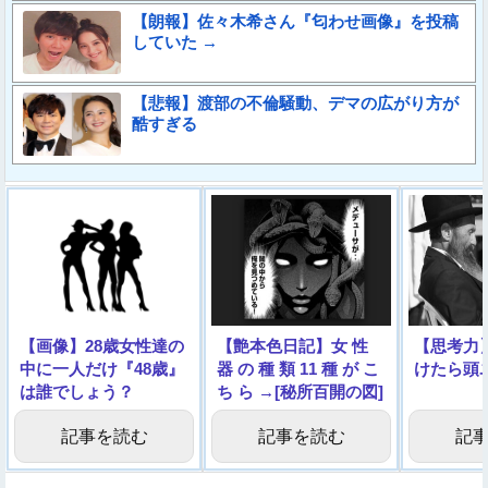
【朗報】佐々木希さん『匂わせ画像』を投稿
していた →
【悲報】渡部の不倫騒動、デマの広がり方が
酷すぎる
【画像】28歳女性達の
【艶本色日記】女 性
【思考力
中に一人だけ『48歳』
器 の 種 類 11 種 が こ
けたら頭
は誰でしょう？
ち ら →[秘所百開の図]
記事を読む
記事を読む
記