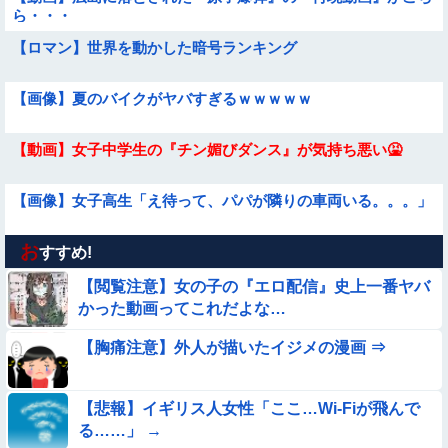
ら・・・
【ロマン】世界を動かした暗号ランキング
【画像】夏のバイクがヤバすぎるｗｗｗｗｗ
【動画】女子中学生の『チン媚びダンス』が気持ち悪い🤮
【画像】女子高生「え待って、パパが隣りの車両いる。。。」
お
【画像】この美人ママ、脱いだら凄い・・・
すすめ!
【閲覧注意】女の子の『エロ配信』史上一番ヤバ
【動画】小池栄子似のGカップ女子高生「知らないオジさんに
かった動画ってこれだよな…
襲われてオッパイ揉まれた」
【胸痛注意】外人が描いたイジメの漫画 ⇒
【衝撃】ガチで『意識高い無能』が好きなワードと言えば？
【画像】お前らこの超美人が整形か否か判定たのむ！！
【悲報】イギリス人女性「ここ…Wi-Fiが飛んで
る……」 →