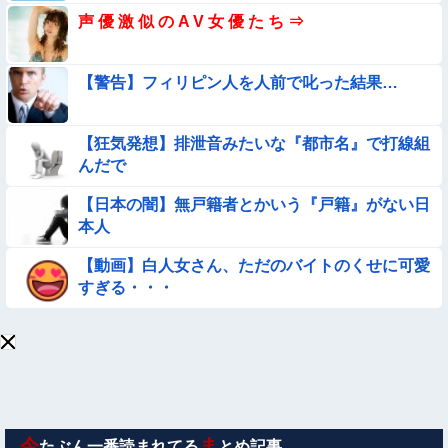
【動画】こういう貧乳の陰女と付き合えますかｗｗｗｗｗｗｗ
声 優 激 似 の A V 女 優 た ち ⇒
【動画像】飛行機に『水銀』を持ち込めない理由がこれ【→】
【警告】フィリピン人を人前で叱った結果…
【画像】プールで水着が脱げちゃった女の子の反応ｗｗｗｗｗ
ｗｗｗ
【狂気発想】排泄音みたいな『都市名』で打線組
【動画】美少女4人組の20年後の姿がヤバいwwwwww
んだで
【日本の闇】無戸籍者とかいう『戸籍』がない日
【画像】昔の日本人の水着、ゑっちｗｗｗｗｗｗｗ
本人
【動画】デブの喧嘩 ガチでヤバい……
【動画】白人女さん、ただのバイトのくせに可愛
すぎる・・・
【画像】巨大マンボウの稚魚さん、金平糖みたいでカワイイｗ
【動画】韓国アイドルさん、ヱチヱチ限界点を超えてしまう
【動画】力士さん、ボクサーをボコってしまう
今
ま
たぶん一番読まれてる
とめ記事