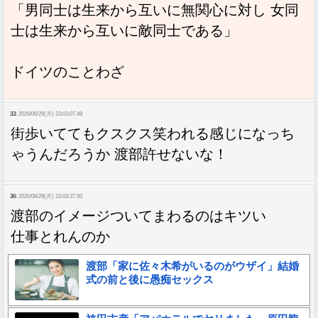
「男同士は生来から互いに無関心に対し 女同
士は生来から互いに敵同士である」
ドイツのことわざ
33:
2020/06/29(月) 23:03:07.48
街歩いててもクスクス笑われる感じになっち
ゃうんだろうか 渡部許せないな！
36:
2020/06/29(月) 23:03:37.50
渡部のイメージついてまわるのはキツい
仕事とれんのか
渡部「家に佐々木希がいるのがウザイ」結婚
式の前と後に愚痴セックス