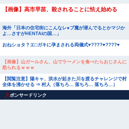
【画像】高市早苗、殺されることに怯え始める
海外「日本の住宅街にこんなレ●プ魔が潜んでるとかマジか
よ…さすがHENTAIの国…」
おねショタ？エ□ガキに孕まされる両儀式♥️????♥️????♥️
【画像】山ガールさん、山でラーメンを食べたらおじさんに
怒られるｗｗｗ
【閲覧注意】陽キャ、洪水が起きた川を渡るチャレンジで村
全体を沸かせる ⇒ 村人（落ちろ… 落ちろ… 落ちろ…）
Powered by livedoor 相互RSS
ス
ポンサードリンク