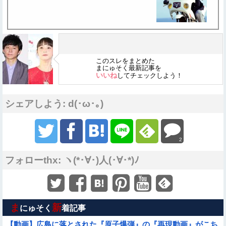
このスレをまとめた
まにゅそく最新記事を
いいね
してチェックしよう！
シェアしよう: d(･ω･｡)
2
フォローthx: ヽ(*･∀･)人(･∀･*)ﾉ
ま
新
にゅそく
着記事
【動画】広島に落とされた『原子爆弾』の『再現動画』がこち