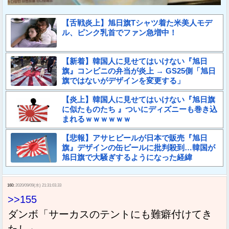
【舌戦炎上】旭日旗Tシャツ着た米美人モデ
ル、ピンク乳首でファン急増中！
【新着】韓国人に見せてはいけない『旭日
旗』コンビニの弁当が炎上 → GS25側「旭日
旗ではないがデザインを変更する」
【炎上】韓国人に見せてはいけない『旭日旗
に似たものたち 』ついにディズニーも巻き込
まれるｗｗｗｗｗｗ
【悲報】アサヒビールが日本で販売『旭日
旗』デザインの缶ビールに批判殺到…韓国が
旭日旗で大騒ぎするようになった経緯
160:
2020/09/09(水) 21:31:03.33
>>155
ダンボ「サーカスのテントにも難癖付けてき