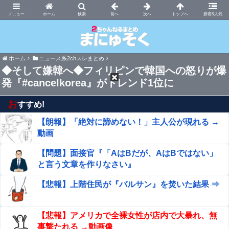
まにゅそく 2chまとめニュース速報VIP
ホーム
新着&人気
ホーム
ニュース系2chスレまとめ
◆そして嫌韓へ◆フィリピンで韓国への怒りが爆
発『#cancelkorea』がトレンド1位に
お
すすめ!
【朗報】「絶対に諦めない！」主人公が現れる →
動画
【問題】面接官『「AはBだが、AはBではない」
と言う文章を作りなさい』
【悲報】上階住民が『バルサン』を焚いた結果 ⇒
【悲報】アメリカで全裸女性が店内で大暴れ、無
事撃たれる →動画像