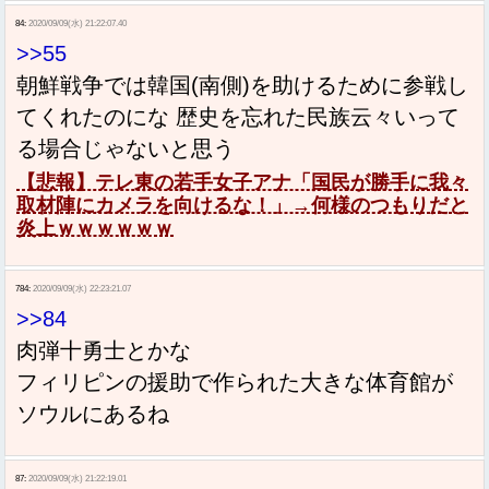
84:
2020/09/09(水) 21:22:07.40
>>55
朝鮮戦争では韓国(南側)を助けるために参戦し
てくれたのにな 歴史を忘れた民族云々いって
る場合じゃないと思う
【悲報】テレ東の若手女子アナ「国民が勝手に我々
取材陣にカメラを向けるな！」→何様のつもりだと
炎上ｗｗｗｗｗｗ
784:
2020/09/09(水) 22:23:21.07
>>84
肉弾十勇士とかな
フィリピンの援助で作られた大きな体育館が
ソウルにあるね
87:
2020/09/09(水) 21:22:19.01