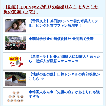
【動画】DJI Neo2で釣りの自撮りをしようとした
男の悲劇（ノ∇`）
【舌戦炎上】旭日旗Tシャツ着た米美人モデ
ル、ピンク乳首でファン急増中！
◆朝鮮学校◆の無償化除外 最高裁で決着
【意味不明】NHKが朝鮮人に朝鮮人と言った
ら、朝鮮人が激怒ｗｗｗｗｗｗ
【地獄の釜の蓋】日韓トンネルの内部映像が
こちら ⇒
◆韓国人さん◆『先祖の血』があまりにも強
すぎる