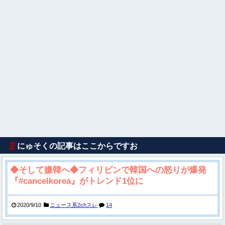
ま
にゅそくの記事はここからですお
◆そして嫌韓へ◆フィリピンで韓国への怒りが爆発
『#cancelkorea』がトレンド1位に
2020/9/10
ニュース系2chスレ
14