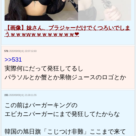
【画像】妹さん、ブラジャーだけでくつろいでしま
うｗｗｗwｗｗｗｗｗｗｗｗ❤
578:
2020/09/09(水) 22:07:12.83
>>531
実際何にだって発狂してるし
パラソルとか蟹とか果物ジュースのロゴとか
155:
2020/09/09(水) 21:30:11.55
この前はバーガーキングの
エビカニバーガーにまで発狂してたからな
韓国の旭日旗「こじつけ非難」ここまで来て