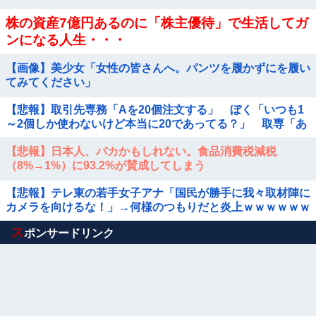
株の資産7億円あるのに「株主優待」で生活してガ
ンになる人生・・・
【画像】美少女「女性の皆さんへ。パンツを履かずにを履い
てみてください」
【悲報】取引先専務「Aを20個注文する」 ぼく「いつも1
～2個しか使わないけど本当に20であってる？」 取専「あ
ってる」→結果『こう』なったんだがコレワイが悪いん
【悲報】日本人、バカかもしれない。食品消費税減税
か？？？？？？？？
（8%→1%）に93.2%が賛成してしまう
【悲報】テレ東の若手女子アナ「国民が勝手に我々取材陣に
カメラを向けるな！」→何様のつもりだと炎上ｗｗｗｗｗｗ
Powered by livedoor 相互RSS
ス
ポンサードリンク