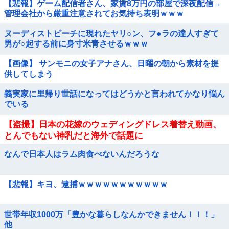
【悲報】ゲーム配信者さん、家賃8万円の部屋で深夜配信→
管理会社から厳重注意されてお気持ち表明ｗｗｗ
ヌーディストビーチに現れたヤリ○ン、フ●ラの達人すぎて
男が○起する前に身寸米青させるｗｗｗ
【画像】 サンモニの女子アナさん、日曜の朝から素材を提
供してしまう
義実家に里帰り世話になってはどうかと言われてかなり悩ん
でいる
【盗撮】日本の花嫁のウェディングドレス着替え動画、
とんでもない神乳だと海外で話題に
なんで日本人はラム肉食べないんだろうな
【悲報】キヨ、逮捕ｗｗｗｗｗｗｗｗｗｗｗ
世帯年収1000万「豊かな暮らしなんかできません！！！」
他