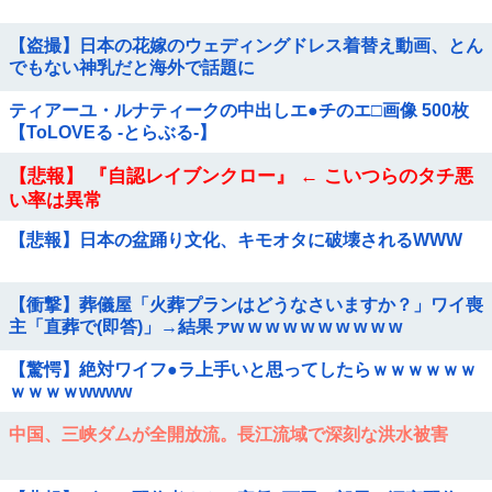
【盗撮】日本の花嫁のウェディングドレス着替え動画、とん
でもない神乳だと海外で話題に
ティアーユ・ルナティークの中出しエ●チのエ□画像 500枚
【ToLOVEる -とらぶる-】
【悲報】 『自認レイブンクロー』 ← こいつらのタチ悪
い率は異常
【悲報】日本の盆踊り文化、キモオタに破壊されるWWW
【衝撃】葬儀屋「火葬プランはどうなさいますか？」ワイ喪
主「直葬で(即答)」→結果ァw w w w w w w w w w
【驚愕】絶対ワイフ●ラ上手いと思ってしたらｗｗｗｗｗｗ
ｗｗｗｗwwww
中国、三峡ダムが全開放流。長江流域で深刻な洪水被害