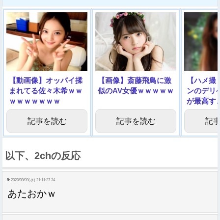
【動画像】オッパイ揉
【画像】斎藤飛鳥に激
【ハメ撮
まれてる佐々木希ｗｗ
似のAV女優ｗｗｗｗｗ
ンのデリ
ｗｗｗｗｗｗｗ
が最高す
てくｗｗ
記事を読む
記事を読む
記
以下、2chの反応
8:
2020/09/09(水) 21:11:27.34
あたおかｗ