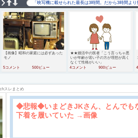
【画像】昭和の家庭には必ずあった
★★婚活中の医者「こう言っちゃ悪
モノ
いが年齢が若い子の方が理想が高く
なくて性格がいい」
5コメント
500ビュー
4コメント
900ビュー
2chスレまとめ
◆悲報◆いまどきJKさん、とんでも
下着を履いていた →画像