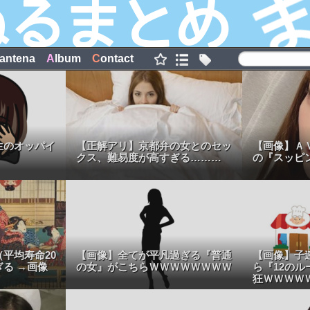
antena
A
lbum
C
ontact
生のオッパイ
【正解アリ】京都弁の女とのセッ
【画像】Ａ
クス、難易度が高すぎる………
の『スッピ
平均寿命20
【画像】全てが平凡過ぎる『普通
【画像】子
る →画像
の女』がこちらＷＷＷＷＷＷＷＷ
ら『12の
狂ＷＷＷＷ