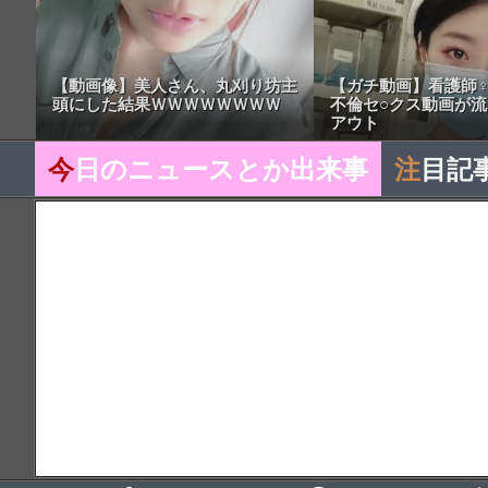
【動画像】美人さん、丸刈り坊主
【ガチ動画】看護師♀
頭にした結果ＷＷＷＷＷＷＷＷ
不倫セ○クス動画が
アウト
今
日のニュースとか出来事
注
目記