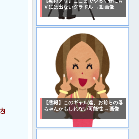
【期待アリ】ここまでやるくせにＡ
Ｖには出ないグラドル →動画像
【悲報】このギャル達、お前らの母
ちゃんかもしれない可能性 →画像
内