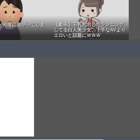
が90度に曲がってしま
【動画】下乳丸出しでランニング
してる白人美少女、下手なAVより
エロいと話題にＷＷＷ