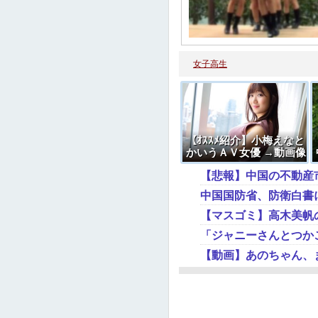
女子高生
【ｵｽｽﾒ紹介】小梅えなと
かいうＡＶ女優 →動画像
【悲報】中国の不動産
中国国防省、防衛白書