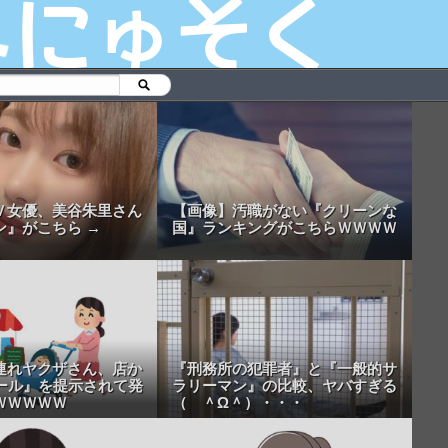
Ｖ女優、美谷朱里さん
【画像】汚職がない『クリーンな
ン』がこちら →
国』ランキングがこちらＷＷＷＷ
連れヤクザさん、店か
『刑務所の犯罪者』と『一般的サ
ルール』を提示されて発
ラリーマン』の比較、ヤバすぎる
ＷＷＷＷＷ
（ ＾Ω＾）・・・