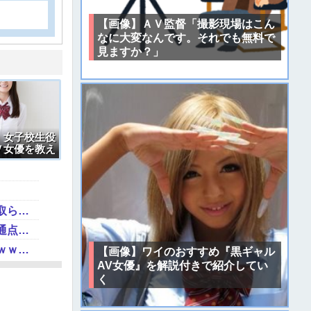
【画像】ＡＶ監督「撮影現場はこん
なに大変なんです。それでも無料で
見ますか？」
】女子校生役
Ｖ女優を教え
【マスゴミ】高木美帆の国民栄誉賞受賞の画像、敢えて高市首相が写らないよう切り取られる
「ジャニーさんとつかこうへい氏は同じ」少年隊・錦織一清が明かすレジェンドの共通点と我流の演出論
【動画】あのちゃん、また我々をシコらすｗｗｗｗｗｗｗｗｗｗｗｗｗｗｗｗｗｗｗｗｗｗｗｗ
【画像】ワイのおすすめ『黒ギャル
AV女優』を解説付きで紹介してい
く