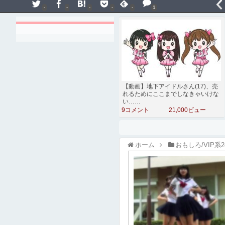
-
-
-
-
-
1
【動画】地下アイドルさん(17)、売
れるためにここまでしなきゃいけな
い……
9コメント
21,000ビュー
ホーム
おもしろ/VIP系