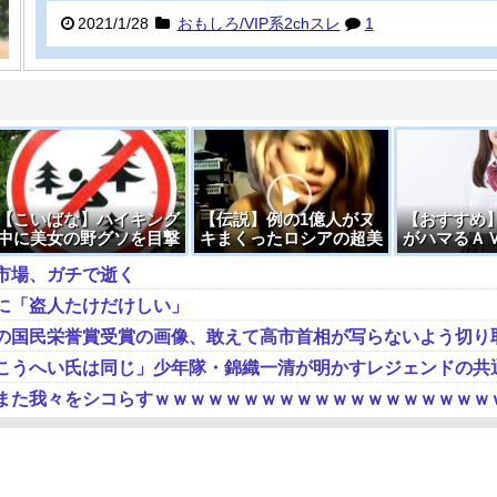
2021/1/28
おもしろ/VIP系2chスレ
1
【こいばな】ハイキング
【伝説】例の1億人がヌ
【おすすめ
中に美女の野グソを目撃
キまくったロシアの超美
がハマるＡ
した話
少女のセ○クス動画フル
てくれ
市場、ガチで逝く
VER.がこちらです
に「盗人たけだけしい」