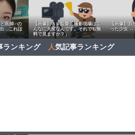
と医師♂の
【画像】ＡＶ監督「撮影現場はこ
【画像】首
流出…これは
んなに大変なんです。それでも無
った少女 →
料で見ますか？」
事ランキング
人
気記事ランキング