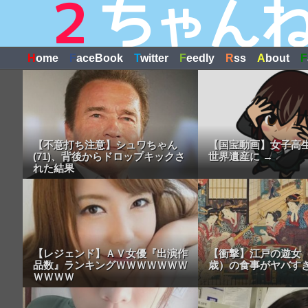
H
ome
F
aceBook
T
witter
F
eedly
R
ss
A
bout
F
【不意打ち注意】シュワちゃん
【国宝動画】女子高
(71)、背後からドロップキックさ
世界遺産に →
れた結果
【レジェンド】ＡＶ女優『出演作
【衝撃】江戸の遊女（
品数』ランキングＷＷＷＷＷＷＷ
歳）の食事がヤバすぎ
ＷＷＷＷ