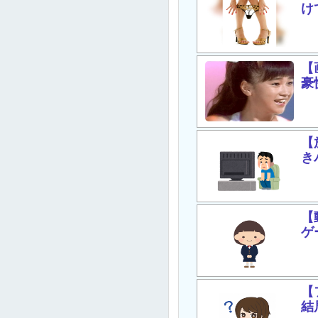
け
【
豪
【
き
【
ゲ
【
結