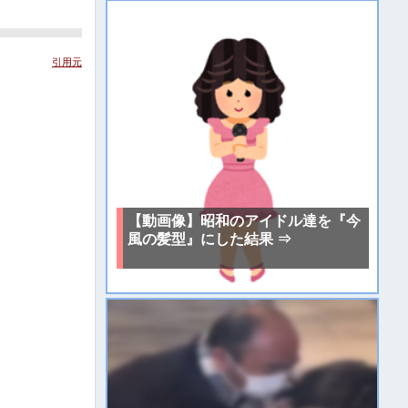
引用元
【動画像】昭和のアイドル達を『今
風の髪型』にした結果 ⇒