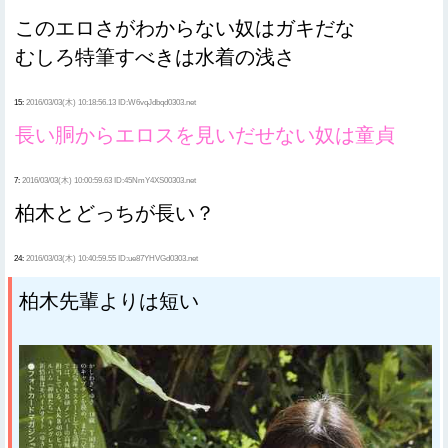
このエロさがわからない奴はガキだな
むしろ特筆すべきは水着の浅さ
15:
2016/03/03(木) 10:18:56.13 ID:W6vqJdbqd0303.net
長い胴からエロスを見いだせない奴は童貞
7:
2016/03/03(木) 10:00:59.63 ID:45NmY4XS00303.net
柏木とどっちが長い？
24:
2016/03/03(木) 10:40:59.55 ID:ue87YHVGd0303.net
柏木先輩よりは短い