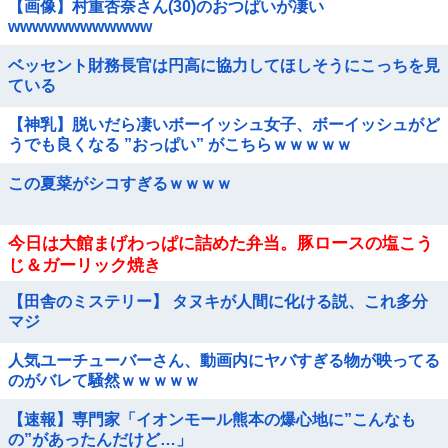
【画像】村重杏奈さん(30)のおつぱいが凄い
wwwwwwwwwwww
ベッセント財務長官は円高に協力してほしそうにこっちを見
ている
【神乳】脱いだら凄いボーイッシュ女子、ボーイッシュがど
うでも良くなる ”おっぱい” がこちらｗｗｗｗｗ
この夏菜がシコすぎるｗｗｗｗ
今日は大館まげわっぱに詰めた弁当。豚ロースの塩こう
じ＆ガーリック焼き
【田舎のミステリー】 タヌキが人間に化ける説、これ多分
マジ
人気ユーチューバーさん、動画内にヤバすぎる物が映ってる
のがバレて騒然ｗｗｗｗｗ
【速報】専門家「イオンモール熊本の爆心地に”こんなも
の”があったんだけど…」