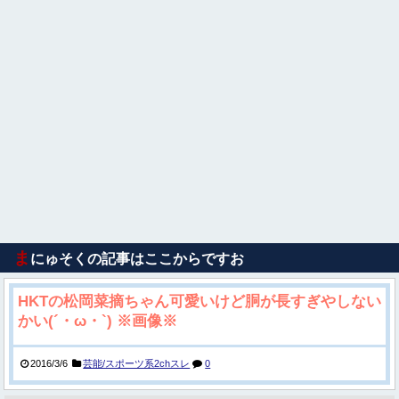
ま
にゅそくの記事はここからですお
HKTの松岡菜摘ちゃん可愛いけど胴が長すぎやしない
かい(´・ω・`) ※画像※
2016/3/6
芸能/スポーツ系2chスレ
0