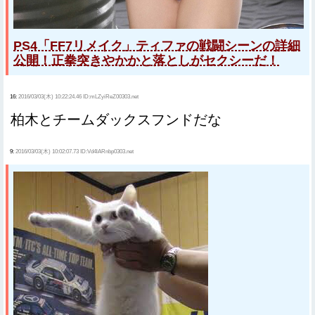
PS4「FF7リメイク」ティファの戦闘シーンの詳細
公開！正拳突きやかかと落としがセクシーだ！
16:
2016/03/03(木) 10:22:24.46 ID:mLZyiReZ00303.net
柏木とチームダックスフンドだな
9:
2016/03/03(木) 10:02:07.73 ID:Vd4lARnbp0303.net