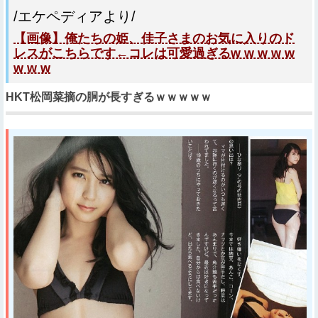
/エケペディアより/
【画像】俺たちの姫、佳子さまのお気に入りのド
レスがこちらです←コレは可愛過ぎるw w w w w
w w w
HKT松岡菜摘の胴が長すぎるｗｗｗｗｗ