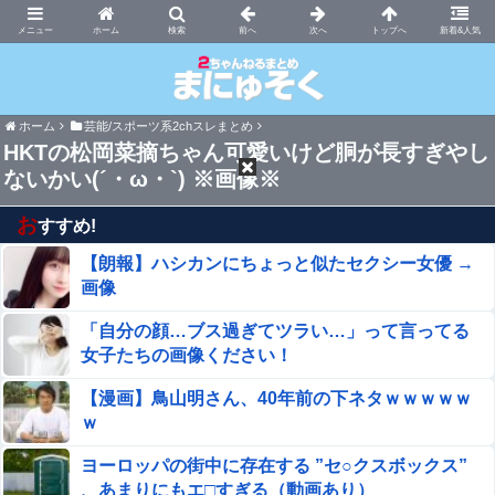
まにゅそく 2chまとめニュース速報VIP
ホーム
新着&人気
ホーム
芸能/スポーツ系2chスレまとめ
HKTの松岡菜摘ちゃん可愛いけど胴が長すぎやし
ないかい(´・ω・`) ※画像※
お
すすめ!
【朗報】ハシカンにちょっと似たセクシー女優 →
画像
「自分の顔…ブス過ぎてツラい…」って言ってる
女子たちの画像ください！
【漫画】鳥山明さん、40年前の下ネタｗｗｗｗｗ
ｗ
ヨーロッパの街中に存在する ”セ○クスボックス”
、あまりにもエ□すぎる（動画あり）