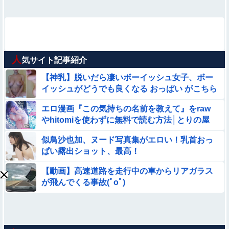
人
気サイト記事紹介
【神乳】脱いだら凄いボーイッシュ女子、ボー
イッシュがどうでも良くなる おっぱい がこちら
ｗｗｗｗｗ
エロ漫画『この気持ちの名前を教えて』をraw
やhitomiを使わずに無料で読む方法│とりの屋
似鳥沙也加、ヌード写真集がエロい！乳首おっ
ぱい露出ショット、最高！
【動画】高速道路を走行中の車からリアガラス
が飛んでくる事故(ﾟoﾟ)