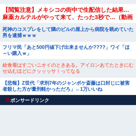
【閲覧注意】メキシコの街中で生配信した結果…
麻薬カルテルがやって来て、たった3秒で…（動画
あり）
死神のコスプレをして隣のビルの屋上から病院を眺めていた
男を逮捕ｗｗｗ
フリマ民「あと500円値下げ出来ませんか????」ワイ「ほ
～い購入ｗ」
給食着はすごいニオイのときある。アイロンあてたときにむ
せ込むほどにクッッッサ！ってなる
【悲報】Z世代「求刑7年のジャンポケ斎藤は口封じに被害
者殺した方が量刑軽かっただろ」←1万いいね
Powered by livedoor 相互RSS
ス
ポンサードリンク