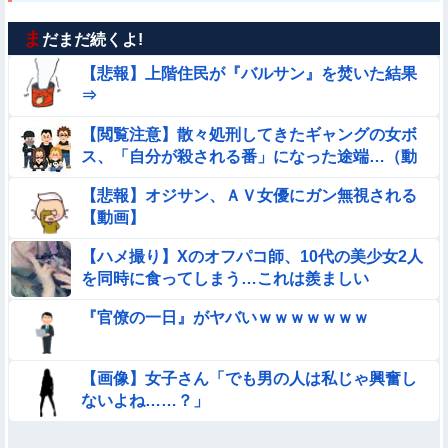
ま
だまだ続くよ!
【悲報】上階住民が『バルサン』を焚いた結果
⇒
【閲覧注意】散々処刑してきたギャングの女ボ
ス、「自分が殺される番」になった途端…（動
画あり）
【悲報】オジサン、ＡＶ女優にガン無視される
【動画】
【ハメ撮り】Xのオフパコ師、10代の美少女2人
を同時に食ってしまう…これは羨ましい
『官僚の一日』がヤバいｗｗｗｗｗｗｗ
【画像】女子さん「でも男の人は私じゃ興奮し
ないよね……？」