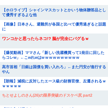
【ホロライブ】シャインマスカットとかいう物体贈答品とし
て優秀すぎるよな他
【画像】日本さん、避難所が各国と比べて優秀過ぎると話題
に
ワンコかと思ったらネコ!? 脳が完全にバグるｗ
【爆笑動画】ママさん「新しい洗濯機買って1発目に回した
らコレw」←こwれwはw w w w w w w w w w
高市首相「日銀は国債を買い入れろ」←また円安が進行する
やん
【朗報】減税に反対したエース級の財務官僚、左遷されるｗ
ｗｗｗｗｗ
ちとせよしのさん(26)の限界突破のドスケベ尻 part2