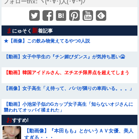
フォローthx: ヽ(*･∀･)人(･∀･*)ﾉ
ま
新
にゅそく
着記事
★【画像】この飲み物覚えてるやつ0人説
【動画】女子中学生の『チン媚びダンス』が気持ち悪い🤮
【動画】韓国アイドルさん、ヱチヱチ限界点を超えてしまう
【画像】女子高生「え待って、パパが隣りの車両いる。。。」
【動画】小池栄子似のGカップ女子高生「知らないオジさんに
襲われてオッパイ揉まれた」
お
【画像】プールに来てた水着JCたち どの娘を選ぶの？
すすめ!
【動画像】『本田もも』とかいうＡＶ女優、美人
【動画】中国の『上級の暮らし』がコレらしい
すぎる・・・