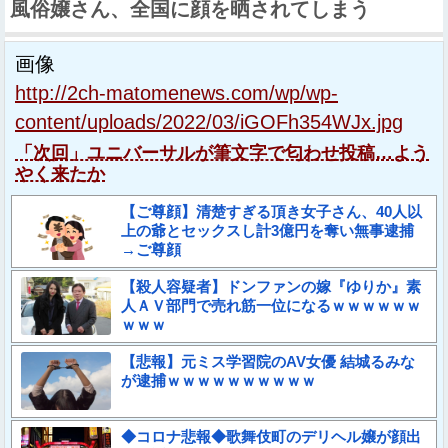
風俗嬢さん、全国に顔を晒されてしまう
画像
http://2ch-matomenews.com/wp/wp-
content/uploads/2022/03/iGOFh354WJx.jpg
「次回」ユニバーサルが筆文字で匂わせ投稿…よう
やく来たか
【ご尊顔】清楚すぎる頂き女子さん、40人以
上の爺とセックスし計3億円を奪い無事逮捕
→ご尊顔
【殺人容疑者】ドンファンの嫁『ゆりか』素
人ＡＶ部門で売れ筋一位になるｗｗｗｗｗｗ
ｗｗｗ
【悲報】元ミス学習院のAV女優 結城るみな
が逮捕ｗｗｗｗｗｗｗｗｗｗ
◆コロナ悲報◆歌舞伎町のデリヘル嬢が顔出