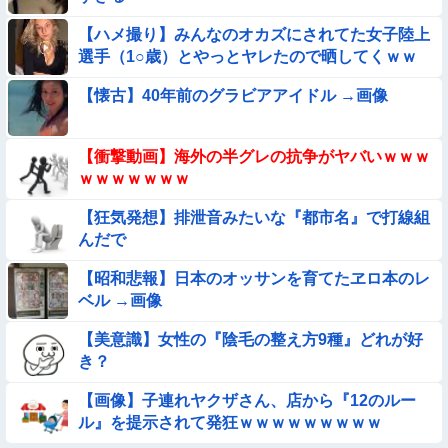
【ハメ撮り】みんなのオカズにされてた女子陸上
【画像】プールで水着が脱げちゃった女の子の反応ｗｗｗｗｗ
選手（1○歳）とやっとヤレたので晒してくｗｗ
ｗｗｗ
ｗ
【衝撃】ガチで『意識高い無能』が好きなワードと言えば？
【懐古】40年前のグラビアアイドル →画像
【画像】昔の日本人の水着、ゑっちｗｗｗｗｗｗｗ
【衝撃動画】海外の半グレの抗争がヤバいｗｗｗ
ｗｗｗｗｗｗｗ
【動画像】飛行機に『水銀』を持ち込めない理由がこれ【→】
【狂気発想】排泄音みたいな『都市名』で打線組
んだで
【画像】お前らこの超美人が整形か否か判定たのむ！！
【昭和悲報】日本のオッサンを育てたヱロ本のレ
【画像】この美人ママ、脱いだら凄い・・・
ベル →画像
【美意識】女性の『陰毛の整え方9種』どれが好
【画像】日本のえちえち女性犯罪者ｗｗｗｗｗｗｗ
き？
【ロマン】世界を動かした暗号ランキング
【画像】子連れヤクザさん、店から『12のルー
ル』を提示されて発狂ｗｗｗｗｗｗｗｗｗ