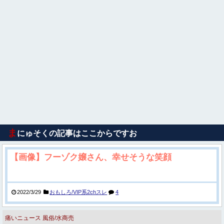
ま
にゅそくの記事はここからですお
【画像】フーゾク嬢さん、幸せそうな笑顔
2022/3/29
おもしろ/VIP系2chスレ
4
痛いニュース
風俗/水商売