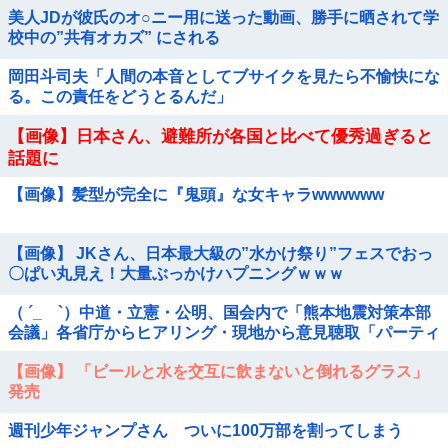
美人JDが彼氏のオ○ニー用に送った動画、勝手に晒されて学
校中の”共有オカズ” にされる
岡田斗司夫「人間の本音としてブサイクを見たら不愉快にな
る。この責任をどうとるんだ」
【画像】日本さん、避難所が各国と比べて優秀過ぎると
話題に
【画像】髪型が完全に『鬼頭』な女キャラwwwwww
【画像】 JKさん、日本最大級の”水かけ祭り”フェスでおっ
〇ぱい丸見え！大量ぶっかけハプニングｗｗｗ
（ ´_ゝ`）中道・立憲・公明、国会内で「熊本地震対策本部
会議」各省庁からヒアリング・現地から意見聴取「パーティ
ション、人手、宿泊施設の不足や、...
【画像】 「ビールと水を交互に飲まないと倒れるグラス」
発売
週刊少年ジャンプさん ついに100万部を割ってしまう