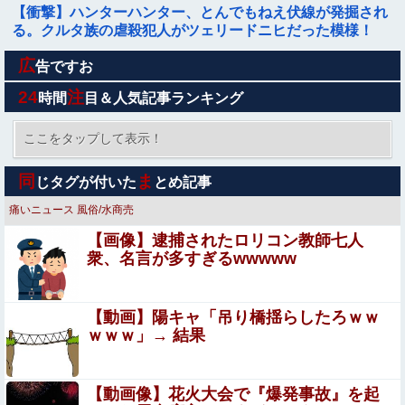
【衝撃】ハンターハンター、とんでもねえ伏線が発掘され
る。クルタ族の虐殺犯人がツェリードニヒだった模様！
広
岡田斗司夫「人間の本音としてブサイクを見たら不愉快に
告ですお
なる。この責任をどうとるんだ」
24
注
時間
目＆人気記事ランキング
【悲報】人気配信者「はっきり言う、ジャングリア沖縄ほ
んとーーーーーーーーにおもんない！！！！」→炎上
ここをタップして表示！
【動画】 クソガキロケット、怖すぎる…これよく轢かずに
同
ま
じタグが付いた
とめ記事
止まれたな
痛いニュース
風俗/水商売
【有能】政府「トラックはサービスエリア利用有料化すれ
【画像】逮捕されたロリコン教師七人
ばサボらず走るし流問題解決じゃね？」
衆、名言が多すぎるwwwww
【画像】 「マスク美人さん、また我々を欺く」←海外でも
流行りだした結果がこちらw w w w w w w
【動画】陽キャ「吊り橋揺らしたろｗｗ
【悲報】Amazon、デザイン改悪か
ｗｗｗ」→ 結果
【速報】熊本イオンモール、爆発の原因は『これ』の
【動画像】花火大会で『爆発事故』を起
Sponsored Link