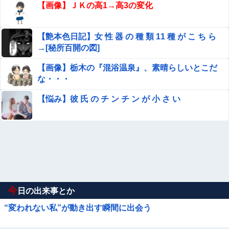
【画像】ＪＫの高1→高3の変化
【艶本色日記】女 性 器 の 種 類 11 種 が こ ち ら
→[秘所百開の図]
【画像】栃木の『混浴温泉』、素晴らしいとこだ
な・・・
【悩み】彼 氏 の チ ン チ ン が 小 さ い
今
日の出来事とか
“変われない私”が動き出す瞬間に出会う