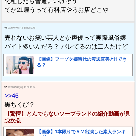
化粧したら普通にいけそう
てか21雇うって有料店やろお店どこや
46:
2020/07/09(木) 17:59:49.78
売れないお笑い芸人とか声優って実際風俗嬢
バイト多いんだろ？ バレてるのは二人だけど
【画像】フーゾク嬢時代の渡辺直美とHでき
る？
57:
2020/07/09(木) 18:02:41.24
>>46
黒ちくび？
【驚愕】とんでもないソープランドの紹介動画が見
つかる
【画像】1本限りでＡＶ出演した素人ランキ