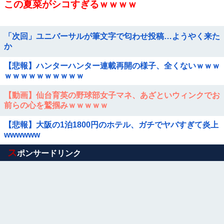
この夏菜がシコすぎるｗｗｗｗ
「次回」ユニバーサルが筆文字で匂わせ投稿…ようやく来た
か
【悲報】ハンターハンター連載再開の様子、全くないｗｗｗ
ｗｗｗｗｗｗｗｗｗｗ
【動画】仙台育英の野球部女子マネ、あざといウィンクでお
前らの心を鷲掴みｗｗｗｗｗ
【悲報】大阪の1泊1800円のホテル、ガチでヤバすぎて炎上
wwwwww
Powered by livedoor 相互RSS
ス
ポンサードリンク