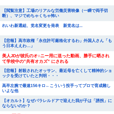
【閲覧注意】工場のリアルな労働災害映像（一瞬で両手切
断）、マジでめちゃくちゃ怖い
れいわ新選組、党名変更を発表 新党名は...
【悲報】高市政権「永住許可厳格化するわ」外国人さん「も
う日本ええわ…」
美人JDが彼氏のオ○ニー用に送った動画、勝手に晒され
て学校中の”共有オカズ” にされる
【悲報】射殺されたオッサン、最近母を亡くして精神的ショ
ックを受けていたと判明・・・
高卒左腕で最速156キロ←こういう投手ってプロで育成難し
いよな他
【オカルト】なぜパラレルドアで迎えた我が子は「誘拐」に
ならないのか？