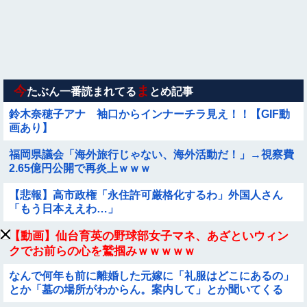
【画像】夏のバイクがヤバすぎるｗｗｗｗｗ
【動画】広島に落とされた『原子爆弾』の『再現動画』がこち
ら・・・
【動画】 女子中学生さん、タクシー運ちゃんに感電させられ死
亡……
今
ま
たぶん一番読まれてる
とめ記事
鈴木奈穂子アナ 袖口からインナーチラ見え！！【GIF動
画あり】
福岡県議会「海外旅行じゃない、海外活動だ！」→視察費
2.65億円公開で再炎上ｗｗｗ
【悲報】高市政権「永住許可厳格化するわ」外国人さん
「もう日本ええわ…」
【動画】仙台育英の野球部女子マネ、あざといウィン
クでお前らの心を鷲掴みｗｗｗｗｗ
なんで何年も前に離婚した元嫁に「礼服はどこにあるの」
とか「墓の場所がわからん。案内して」とか聞いてくる
の？もう他人なのに図々しすぎませんか