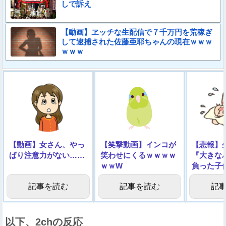
しで訴え
【動画】ヱッチな生配信で７千万円を荒稼ぎ
して逮捕された佐藤亜耶ちゃんの現在ｗｗｗ
ｗｗｗ
【動画】女さん、やっ
【笑撃動画】インコが
【悲報】
ぱり注意力がない……
笑わせにくるｗｗｗｗ
『大きな
ｗｗW
負った子
像】
記事を読む
記事を読む
記
以下、2chの反応