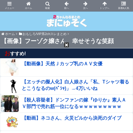
まにゅそく 2chまとめニュース速報VIP
ホーム
新着&人気
ホーム
おもしろ/VIP系2chスレまとめ
【画像】フーゾク嬢さん、幸せそうな笑顔
お
すすめ!
【動画像】天然Ｊカップ乳のＡＶ女優
【ヱッチの擬人化】白人娘さん「私、Tシャツ着る
とこうなるのw(ﾊﾟｼｬ)」→4万いいね
【殺人容疑者】ドンファンの嫁『ゆりか』素人Ａ
Ｖ部門で売れ筋一位になるｗｗｗｗｗｗｗｗｗ
【動画】ネコさん、火災ビルから決死のダイブ