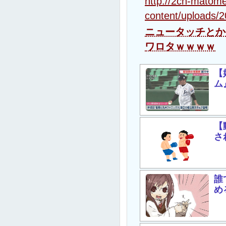
http://2ch-mato
content/uploads/
ニュータッチとか
ワロタｗｗｗｗ
【
ム
【
さ
誰
め