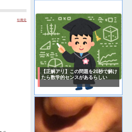
引用元
【正解アリ】この問題を20秒で解け
たら数学的センスがあるらしい