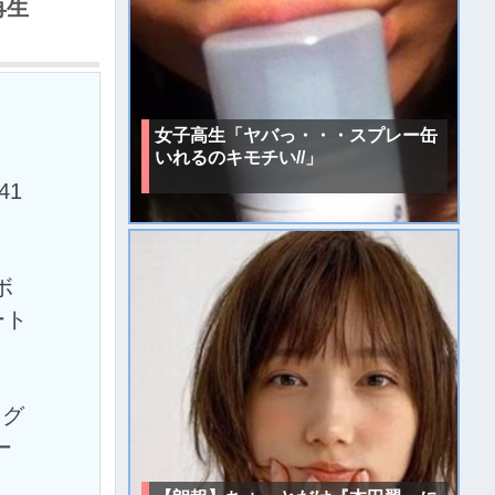
再生
女子高生「ヤバっ・・・スプレー缶
いれるのキモチい//」
841
ボ
ート
もグ
ー