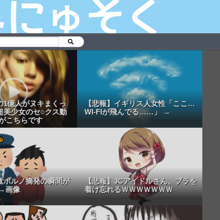
の1億人がヌキまくっ
【悲報】イギリス人女性「ここ…
超美少女のセ○クス動
WI-FIが飛んでる……」 →
.がこちらです
童ポルノ摘発の瞬間が
【悲報】JCアイドルさん、ブラを
→画像
着け忘れるＷＷＷＷＷＷＷ