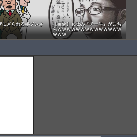
ザに〆られる半グレさ
【画像】女版の『チー牛』がこち
らＷＷＷＷＷＷＷＷＷＷＷＷＷＷ
ＷＷＷ