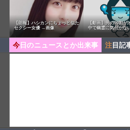
【朗報】ハシカンにちょっと似た
【動画】男の99割が
セクシー女優 →画像
中で幽霊に気付かない
今
日のニュースとか出来事
注
目記