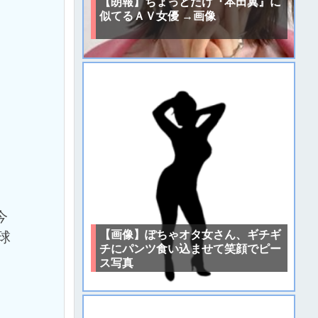
【朗報】ちょっとだけ『本田翼』に
似てるＡＶ女優 →画像
今
【画像】ぽちゃオタ女さん、ギチギ
球
チにパンツ食い込ませて笑顔でピー
ス写真