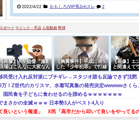
2022/4/22
おもしろ/VIP系2chスレ
2
スポーツ
マジック・手品
人気動画
野球
【画像】ＡＶ監督「撮影
【胸糞事件】平成に発生
【画像】エ
現場はこんなに大変なん
した『少年犯罪』で打線
と間違えて
です。それでも無料で見
組んだ
液を入れて
移民受け入れ反対派にブチギレ→スタジオ誰も反論できず沈黙
ますか？」
→
、国民食を子どもに食わせるのを諦めるｗｗｗｗｗｗｗ
でまさかの全滅ｗｗｗ 日本勢3人がベスト4入り