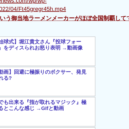
menews.com/wp/wp-
2022/04/Ft45gregr45h.mp4
いう御当地ラーメンメーカーがほぼ全国制覇して
始球式】堀江貴文さん『投球フォー
』をディスられお怒り表明 →動画像
動画】回避に極振りのボクサー、発見
れる?
でも出来る『指が取れるマジック』極
るとこんな感じ →GIfと動画