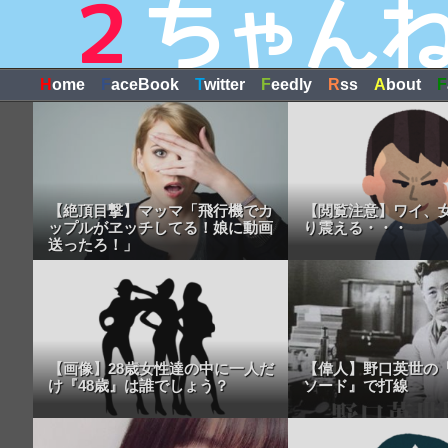
H
ome
F
aceBook
T
witter
F
eedly
R
ss
A
bout
F
【絶頂目撃】マッマ「飛行機でカ
【閲覧注意】ワイ、
ップルがヱッチしてる！娘に動画
り震える・・・
送ったろ！」
【画像】28歳女性達の中に一人だ
【偉人】野口英世の
け『48歳』は誰でしょう？
ソード』で打線