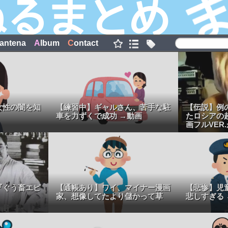
antena
A
lbum
C
ontact
女性の闇を知
【練習中】ギャルさん、苦手な駐
【伝説】例
車を力ずくで成功 →動画
たロシアの
画フルVER
『ぐう畜エピ
【通帳あり】ワイ、マイナー漫画
【悲惨】児
家、想像してたより儲かって草
悲しすぎる 