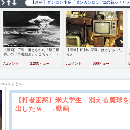
【動画】広島に落とされた『原子爆
【画像】昭和の家庭には必ずあった
弾』の『再現動画』がこちら・・・
モノ
7コメント
2,200ビュー
5コメント
500ビュー
2chスレまとめ
【打者困惑】米大学生「消える魔球を
出したｗ」→動画