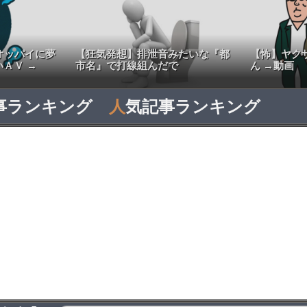
オッパイに夢
【狂気発想】排泄音みたいな『都
【怖】ヤク
ＡＶ →
市名』で打線組んだで
ん →動画
事ランキング
人
気記事ランキング