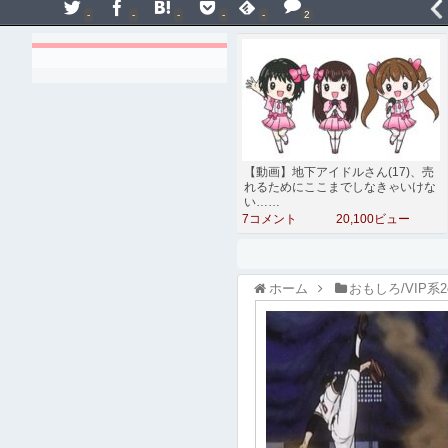
-
-
-
-
-
2
【動画】地下アイドルさん(17)、売
れるためにここまでしなきゃいけな
い……
7コメント
20,100ビュー
ホーム
おもしろ/VIP系