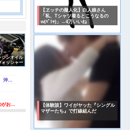
【ヱッチの擬人化】白人娘さん
「私、Tシャツ着るとこうなるの
w(ﾊﾟｼｬ)」→4万いいね
ンジンオイル
ウォッシャー
しまった結果
【画像】フォロワー580万！Z世代のカリスマ、水着写真集の発売決定wwwwwさくら、沖縄を舞台にカワイイが爆発！！！
蓮舫「蓮舫だから叩いて良いという報道」 X民「高市だから叩いて良いをやってるのがお前だろ」
【体験談】ワイがヤッた『シングル
マザーたち』で打線組んだ