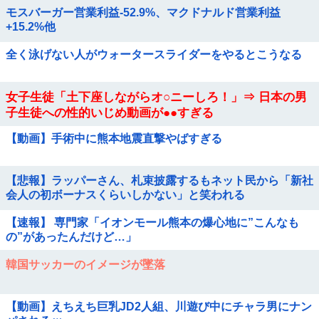
モスバーガー営業利益-52.9%、マクドナルド営業利益
+15.2%他
全く泳げない人がウォータースライダーをやるとこうなる
女子生徒「土下座しながらオ○ニーしろ！」⇒ 日本の男
子生徒への性的いじめ動画が●●すぎる
【動画】手術中に熊本地震直撃やばすぎる
【悲報】ラッパーさん、札束披露するもネット民から「新社
会人の初ボーナスくらいしかない」と笑われる
【速報】 専門家「イオンモール熊本の爆心地に”こんなも
の”があったんだけど…」
韓国サッカーのイメージが墜落
【動画】えちえち巨乳JD2人組、川遊び中にチャラ男にナン