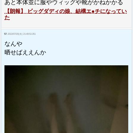
あと本体並に服やウィッグや靴がかねかかる
【朗報】 ビッグダディの娘、結構エ●チになってい
た
57:
2022/07/20(水) 21:49:53.351
なんや
晒せばええんか