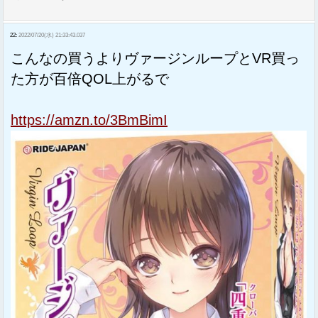
22:
2022/07/20(水) 21:33:43.037
こんなの買うよりヴァージンループとVR買っ
た方が百倍QOL上がるで
https://amzn.to/3BmBimI