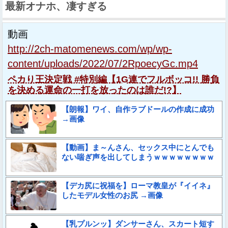
最新オナホ、凄すぎる
動画
http://2ch-matomenews.com/wp/wp-
content/uploads/2022/07/2RpoecyGc.mp4
ペカり王決定戦 #特別編【1G連でフルボッコ!! 勝負
を決める運命の一打を放ったのは誰だ!?】
【朗報】ワイ、自作ラブドールの作成に成功
→画像
【動画】ま～んさん、セックス中にとんでも
ない喘ぎ声を出してしまうｗｗｗｗｗｗｗｗ
【デカ尻に祝福を】ローマ教皇が『イイネ』
したモデル女性のお尻 →画像
【乳プルンッ】ダンサーさん、スカート短す