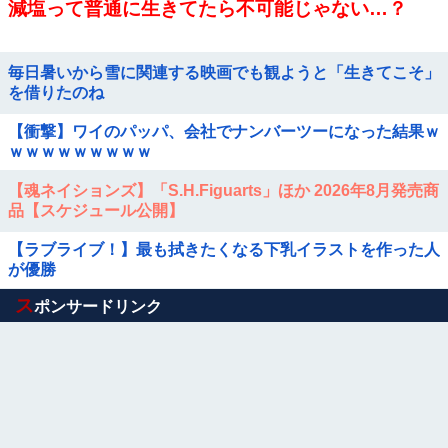
減塩って普通に生きてたら不可能じゃない…？
毎日暑いから雪に関連する映画でも観ようと「生きてこそ」
を借りたのね
【衝撃】ワイのパッパ、会社でナンバーツーになった結果ｗ
ｗｗｗｗｗｗｗｗｗ
【魂ネイションズ】「S.H.Figuarts」ほか 2026年8月発売商
品【スケジュール公開】
【ラブライブ！】最も拭きたくなる下乳イラストを作った人
が優勝
Powered by livedoor 相互RSS
ス
ポンサードリンク