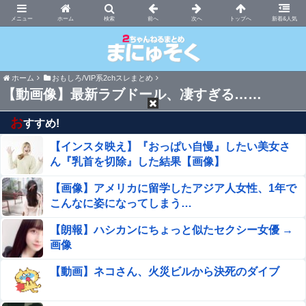
まにゅそく 2chまとめニュース速報VIP
ホーム
新着&人気
ホーム
おもしろ/VIP系2chスレまとめ
【動画像】最新ラブドール、凄すぎる……
お
すすめ!
【インスタ映え】『おっぱい自慢』したい美女さ
ん『乳首を切除』した結果【画像】
【画像】アメリカに留学したアジア人女性、1年で
こんなに姿になってしまう…
【朗報】ハシカンにちょっと似たセクシー女優 →
画像
【動画】ネコさん、火災ビルから決死のダイブ