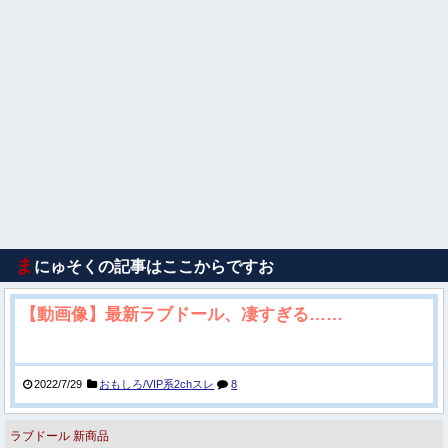
ま
にゅそくの記事はここからですお
【動画像】最新ラブドール、凄すぎる……
2022/7/29
おもしろ/VIP系2chスレ
8
ラブドール
新商品