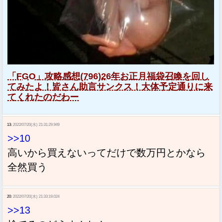
「FGO」攻略感想(796)26年お正月福袋召喚を回し
てみたよ！皆さん助言サンクス！大体予定通りに来
てくれたのだわー
13:
2022/07/20(水) 21:31:29.949
>>10
高いから買えないってだけで数万円とかなら
全然買う
20:
2022/07/20(水) 21:33:19.024
>>13