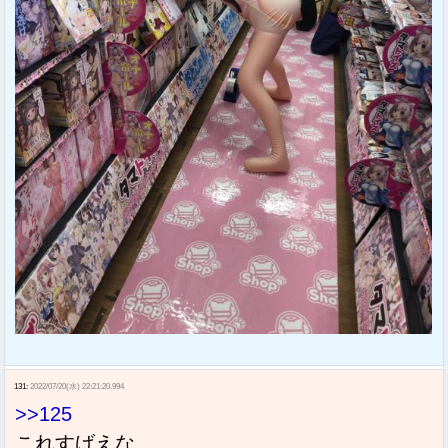
131:
2022/07/20(水) 22:21:20.994
>>125
Sponsored Link
これすげえな