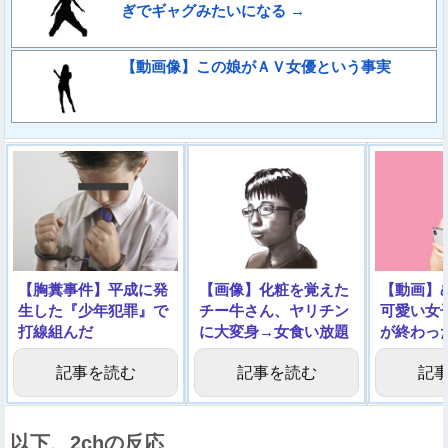
ぎでギャグみたいになる →
【動画像】この娘がＡＶ女優という事実
【胸糞事件】平成に発
【画像】化粧を覚えた
【動画】
生した『少年犯罪』で
チー牛さん、ヤリチン
可愛い女
打線組んだ
に大変身→女食い放題
が終わっ
になるｗｗｗｗｗｗｗ
ルノをご
記事を読む
記事を読む
記
ｗｗｗ
以下、2chの反応