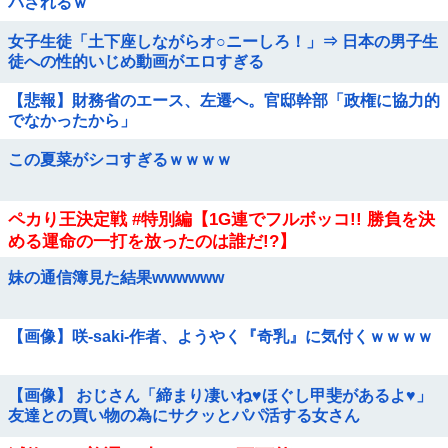
パされるｗ
女子生徒「土下座しながらオ○ニーしろ！」⇒ 日本の男子生
徒への性的いじめ動画がエロすぎる
【悲報】財務省のエース、左遷へ。官邸幹部「政権に協力的
でなかったから」
この夏菜がシコすぎるｗｗｗｗ
ペカり王決定戦 #特別編【1G連でフルボッコ!! 勝負を決
める運命の一打を放ったのは誰だ!?】
妹の通信簿見た結果wwwwww
【画像】咲-saki-作者、ようやく『奇乳』に気付くｗｗｗｗ
【画像】 おじさん「締まり凄いね♥ほぐし甲斐があるよ♥」
友達との買い物の為にサクッとパパ活する女さん