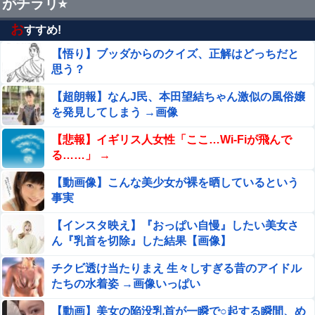
がチラリ⭐︎
今日は大館まげわっぱに詰めた弁当。豚ロースの塩こうじ
＆ガーリック焼き
お
すすめ!
【悟り】ブッダからのクイズ、正解はどっちだと
韓国Webtoon企業の最後の牙城だった日本市場、韓国の
自慢の種だった某アプリが遂に……
思う？
【日向坂46】公式からの注意喚起、ヤフートップに掲載さ
【超朗報】なんJ民、本田望結ちゃん激似の風俗嬢
れる
を発見してしまう →画像
鍵失くした男「45分だけ部屋に入れろ！何もしないか
【悲報】イギリス人女性「ここ…Wi-Fiが飛んで
ら！」→女子大生「無理です（警察呼びます）」→男
る……」 →
「熱中症になれってか！使えないな！」完全に不審者
【画像あり】えっ、ワイ氏の「貯金」・・・多す
【動画像】こんな美少女が裸を晒しているという
で草ｗｗｗ
ぎ・・・？
事実
上西怜、写真集おっぱいがエロい！元NMB48、成熟した
【インスタ映え】『おっぱい自慢』したい美女さ
至高のおっぱい！！
ん『乳首を切除』した結果【画像】
【動画】えちえち巨乳JD2人組、川遊び中にチャラ男にナ
チクビ透け当たりまえ 生々しすぎる昔のアイドル
ンパされるｗ
たちの水着姿 →画像いっぱい
オコエ瑠偉、メキシコに渡って2球団を即クビ→SNS更新
【動画】美女の陥没乳首が一瞬で○起する瞬間、め