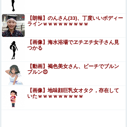
訳ないからやる」と拒否…やる気ないなら引き受けるな
畑下由佳アナ ニットの胸元がくっきり！！
よ・・・
【朗報】のんさん(33)、丁度いいボディー
おねショタ？エ□ガキに孕まされる両儀式♥️????♥️????♥️
ラインｗｗｗｗｗｗｗｗｗ
「レッドドラゴン」←炎吐いてきそう 「グリーンドラゴ
【画像】海水浴場でヱチヱチ女子さん見
ン」←こいつは？
つかる
【動画】よく助けられたな。岐阜の川で外国人が溺れてし
まう事故。
【動画】褐色美女さん、ビーチでブルン
ブルン😍
【閲覧注意】陽キャ、洪水が起きた川を渡るチャレンジで
村全体を沸かせる ⇒ 村人（落ちろ… 落ちろ… 落ちろ…）
【画像】地味顔巨乳女オタク，存在して
子供がバイトで貯めた資金で旅行中の話だけど、ちょ
いたｗｗｗｗｗｗｗｗｗ
っとお金足りないから貸してくれる？って連絡きた
【カープ実況】秋山翔吾1番センター！先発「森下暢仁vs
平良拳太郎」【広島-DeNA/横浜スタジアム】他
特定外来カミキリムシに1匹300円の賞金をかけた高崎市、