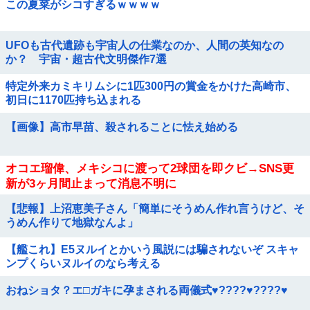
この夏菜がシコすぎるｗｗｗｗ
UFOも古代遺跡も宇宙人の仕業なのか、人間の英知なの
か？ 宇宙・超古代文明傑作7選
特定外来カミキリムシに1匹300円の賞金をかけた高崎市、
初日に1170匹持ち込まれる
【画像】高市早苗、殺されることに怯え始める
オコエ瑠偉、メキシコに渡って2球団を即クビ→SNS更
新が3ヶ月間止まって消息不明に
【悲報】上沼恵美子さん「簡単にそうめん作れ言うけど、そ
うめん作りて地獄なんよ」
【艦これ】E5ヌルイとかいう風説には騙されないぞ スキャ
ンプくらいヌルイのなら考える
おねショタ？エ□ガキに孕まされる両儀式♥️????♥️????♥️