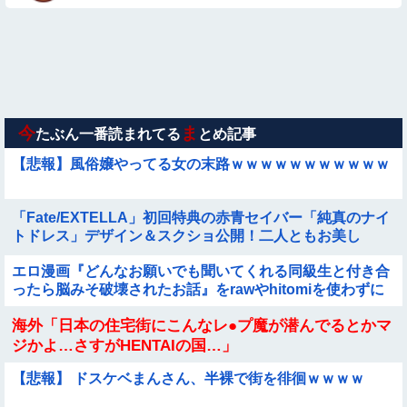
【画像】巨大マンボウの稚魚さん、金平糖みたいでカワイイｗ
【動画】韓国アイドルさん、ヱチヱチ限界点を超えてしまう
【動画】力士さん、ボクサーをボコってしまう
今
ま
たぶん一番読まれてる
とめ記事
【悲報】風俗嬢やってる女の末路ｗｗｗｗｗｗｗｗｗｗｗ
「Fate/EXTELLA」初回特典の赤青セイバー「純真のナイ
トドレス」デザイン＆スクショ公開！二人ともお美し
い…！
エロ漫画『どんなお願いでも聞いてくれる同級生と付き合
ったら脳みそ破壊されたお話』をrawやhitomiを使わずに
無料で読む方法│ジャッキー
海外「日本の住宅街にこんなレ●プ魔が潜んでるとかマ
ジかよ…さすがHENTAIの国…」
【悲報】 ドスケベまんさん、半裸で街を徘徊ｗｗｗｗ