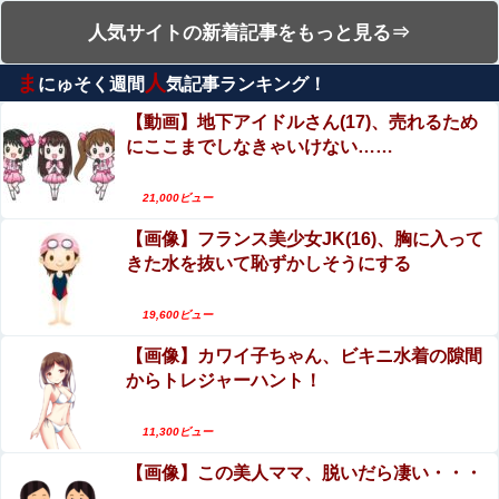
ない」
福井梨莉華、写真集がエロい！ヌード期待の清楚
人気サイトの新着記事をもっと見る⇒
影山優佳の最新の『下半身』ガチでエグいって・・・
系女優、脱いだらおっぱい迫力が圧巻！
ま
人
にゅそく週間
気記事ランキング！
上西怜、写真集おっぱいがエロい！元NMB48、成
移民ベトナム女達の宅飲み、レベチｗｗｗｗｗｗｗｗｗｗ
熟した至高のおっぱい！！
【動画】地下アイドルさん(17)、売れるため
ｗｗｗｗｗｗｗｗｗｗｗｗｗｗ
にここまでしなきゃいけない……
エロ漫画『どんなお願いでも聞いてくれる同級生
【画像】かつて天下を獲っていたYouTuberの現在ｗｗｗ
と付き合ったら脳みそ破壊されたお話』をrawや
ｗ
21,000ビュー
hitomiを使わずに無料で読む方法│ジャッキー
【第4弾】FANZA「50％OFFキャンペーン」開
【画像】フランス美少女JK(16)、胸に入って
【愕然】 パチ屋で負けてる女に「1万でどやw」と言い続
催！人気の最新作・AVデビュー作品、VR作品が
けたらｗｗｗｗ
きた水を抜いて恥ずかしそうにする
期間限定セール中！
【動画】高速道路を走行中の車からリアガラスが
【画像】 JKさん、日本最大級の”水かけ祭り”フェスでお
飛んでくる事故(ﾟoﾟ)
19,600ビュー
っ〇ぱい丸見え！大量ぶっかけハプニングｗｗｗ
【画像】カワイ子ちゃん、ビキニ水着の隙間
【動画】自動ドアの仕組みを理解した富山のツバ
【速報】外人の医療費未払いが多すぎたので病院が外人の
からトレジャーハント！
メが賢い。
治療を断るようになってしまう
【閲覧注意】陽キャ、洪水が起きた川を渡るチャ
11,300ビュー
【速報】ダウンタウン浜田さん、差別発言と受け取ら
レンジで村全体を沸かせる ⇒ 村人（落ちろ… 落
れる一言で炎上ｗｗｗｗｗｗ他
【画像】この美人ママ、脱いだら凄い・・・
ちろ… 落ちろ…）
Sponsored Link