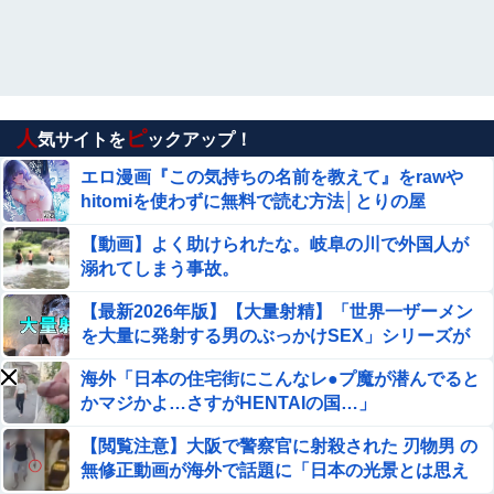
高市首相の消費減税1％、弁当店はまさかの"価格
据え置き"宣言「値下げはしません」
森香澄、新作下着の着用ショットｗｗ ただただスケベ
な目でしか見れんだろ！！
人
ピ
気サイトを
ックアップ！
大久保佳代子「休みの日はだいたい…」まさかの習慣を暴
露ｗｗｗ
エロ漫画『この気持ちの名前を教えて』をrawや
hitomiを使わずに無料で読む方法│とりの屋
F1ハンガリーGPのアストンマーチンの改善にパパストロ
ール興奮「工場の男子＆女子の努力のおかげ」
【動画】よく助けられたな。岐阜の川で外国人が
溺れてしまう事故。
【ウマ娘】セイちゃんの攻撃力を見よ！！！
【最新2026年版】【大量射精】「世界一ザーメン
を大量に発射する男のぶっかけSEX」シリーズが
【閲覧注意】陽キャ、洪水が起きた川を渡るチャレンジで
凄すぎてワロタwww
村全体を沸かせる ⇒ 村人（落ちろ… 落ちろ… 落ちろ…）
海外「日本の住宅街にこんなレ●プ魔が潜んでると
かマジかよ…さすがHENTAIの国…」
【朗報】 マツダ、新型CX-5が売れて黒字転換！！
【閲覧注意】大阪で警察官に射殺された 刃物男 の
無修正動画が海外で話題に「日本の光景とは思え
【画像】高市早苗、殺されることに怯え始める