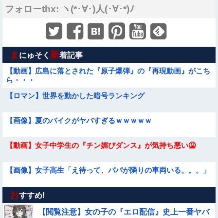
フォローthx: ヽ(*･∀･)人(･∀･*)ﾉ
ま
新
にゅそく
着記事
【動画】広島に落とされた『原子爆弾』の『再現動画』がこち
ら・・・
【ロマン】世界を動かした暗号ランキング
【画像】夏のバイクがヤバすぎるｗｗｗｗｗ
【動画】女子中学生の『チン媚びダンス』が気持ち悪い🤮
【画像】女子高生「え待って、パパが隣りの車両いる。。。」
お
【画像】この美人ママ、脱いだら凄い・・・
すすめ!
【閲覧注意】女の子の『エロ配信』史上一番ヤバ