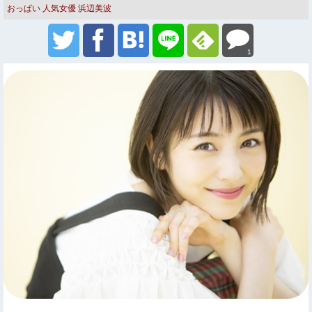
おっぱい
人気女優
浜辺美波
1