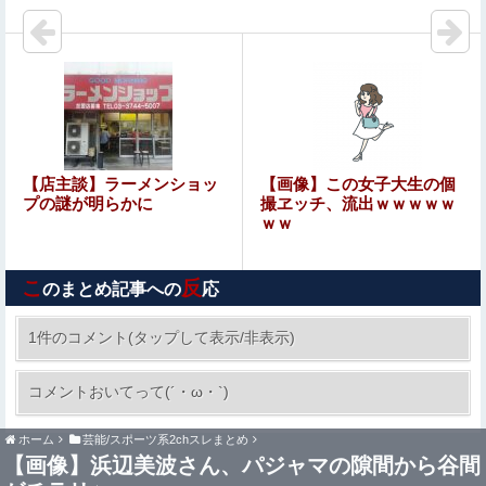
初日に1170匹持ち込まれる
【閲覧注意】元臆女キャバ嬢の首吊り自●配信、拡散され
まくって終わるｗｗｗｗｗｗｗ
邦キチ、 あの「新劇場版☆ケロロ軍曹」回
【終わり】ガチの国税職員さん、税務調査で詐欺を行い〇
【店主談】ラーメンショッ
【画像】この女子大生の個
億だまし取る他
プの謎が明らかに
撮ヱッチ、流出ｗｗｗｗｗ
ｗｗ
【艦これ】煙幕してんのに大暴れしすぎちゃうか？
こ
反
のまとめ記事への
応
パパ活不倫を暴露された大物芸人さん(63)、晒されたLINE
が面白すぎるｗｗｗｗｗｗｗｗｗ(画像ｱﾘ)
1件のコメント(タップして表示/非表示)
【朗報】むちむち女子バレー選手さん、脱いでし
コメントおいてって(´・ω・`)
まう💕
ホーム
芸能/スポーツ系2chスレまとめ
【閲覧注意】メキシコの街中で生配信した結果…麻薬カル
【画像】浜辺美波さん、パジャマの隙間から谷間
テルがやって来て、たった3秒で…（動画あり）