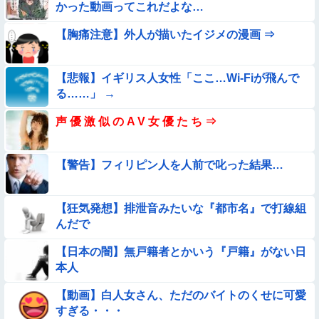
【動画】小池栄子似のGカップ女子高生「知らないオジさんに
かった動画ってこれだよな…
襲われてオッパイ揉まれた」
【胸痛注意】外人が描いたイジメの漫画 ⇒
【衝撃】ガチで『意識高い無能』が好きなワードと言えば？
【画像】お前らこの超美人が整形か否か判定たのむ！！
【悲報】イギリス人女性「ここ…Wi-Fiが飛んで
る……」 →
【動画】こういう貧乳の陰女と付き合えますかｗｗｗｗｗｗｗ
声 優 激 似 の A V 女 優 た ち ⇒
【動画像】飛行機に『水銀』を持ち込めない理由がこれ【→】
【警告】フィリピン人を人前で叱った結果…
【画像】プールで水着が脱げちゃった女の子の反応ｗｗｗｗｗ
ｗｗｗ
【狂気発想】排泄音みたいな『都市名』で打線組
【動画】美少女4人組の20年後の姿がヤバいwwwwww
んだで
【日本の闇】無戸籍者とかいう『戸籍』がない日
【画像】昔の日本人の水着、ゑっちｗｗｗｗｗｗｗ
本人
【動画】デブの喧嘩 ガチでヤバい……
【動画】白人女さん、ただのバイトのくせに可愛
すぎる・・・