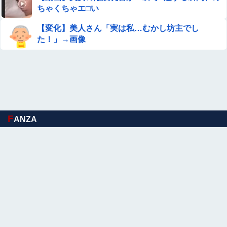
が3ヶ月間止まって消息不明に
ちゃくちゃエ□い
移民ベトナム女達の宅飲み、レベチｗｗｗｗｗｗｗｗｗｗ
【変化】美人さん「実は私…むかし坊主でし
ｗｗｗｗｗｗｗｗｗｗｗｗｗｗ
た！」→画像
【動画】 移民ベトナム女達の宅飲み、レベチｗｗｗｗｗｗ
ｗｗｗｗｗｗｗｗｗｗｗｗｗｗｗｗｗｗ
れいわ新選組、党名変更を発表 新党名は...
「電車で女性が失神したら無言の男が真横についてきた」
F
ANZA
とタレントが主張、虚言疑惑が出ると「その男の垢を発見
した」と追加主張するも……
【閲覧注意・動画】大阪で警察に射殺された男の動画、エ
グい 撃たれてから叫びながら苦しみもがいて死ぬ
【 つ 】面識ある女性の水筒に"下半身"を押し付け"使用不
能"にした疑い 66歳男を「器物損壊」容疑で逮捕 札幌
市
15歳少女に薬と酒飲ませカラオケ店で性的暴行、動画撮
影 54歳無職を再逮捕 動画770本も見つかる