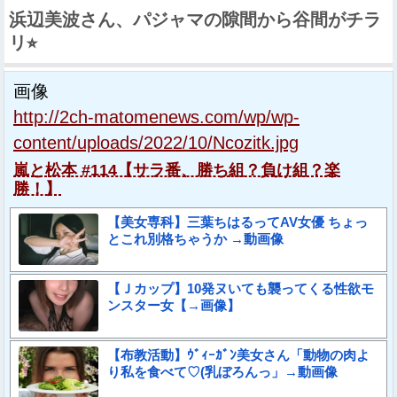
浜辺美波さん、パジャマの隙間から谷間がチラ
リ⭐︎
画像
http://2ch-matomenews.com/wp/wp-
content/uploads/2022/10/Ncozitk.jpg
嵐と松本 #114【サラ番、勝ち組？負け組？楽
勝！】
【美女専科】三葉ちはるってAV女優 ちょっ
とこれ別格ちゃうか →動画像
【Ｊカップ】10発ヌいても襲ってくる性欲モ
ンスター女【→画像】
【布教活動】ｳﾞｨｰｶﾞﾝ美女さん「動物の肉よ
り私を食べて♡(乳ぼろんっ」→動画像