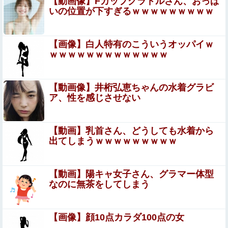
【動画像】Fカップグラドルさん、おっぱ
置いてもらっている状態です。行為を娘に見られてい
いの位置が下すぎるｗｗｗｗｗｗｗｗｗ
たなんて全く気付きませんでした。娘の「汚...
【閲覧注意】大阪で警察官に射殺された ”刃物男” の無修
正動画が海外で話題に「日本の光景とは思えない」
【画像】白人特有のこういうオッパイｗ
ｗｗｗｗｗｗｗｗｗｗｗｗｗ
『I"s〈アイズ〉』の桂正和さん、とんでもなくエ●チなパ
ンツを描く。これもう芸術だろ
【画像】 あまりにも完璧過ぎるお姉ちゃんが見つかってし
【動画像】井桁弘恵ちゃんの水着グラビ
まうｗｗｗｗｗ
ア、性を感じさせない
移民ベトナム女達の宅飲み、レベチｗｗｗｗｗｗ
ｗｗｗｗｗｗｗｗｗｗｗｗｗｗｗｗｗｗ
【動画】乳首さん、どうしても水着から
出てしまうｗｗｗｗｗｗｗｗｗ
★【ワートリ】今月第261話「遠征選抜試験Ⅱ④」【最新
話コメント用】
【動画】陽キャ女子さん、グラマー体型
【画像】山ガールさん、山でラーメンを食べたらおじさん
なのに無茶をしてしまう
に怒られるｗｗｗ
「やりますよ！」と返事だけは一丁前なのに全く動かない
【画像】顔10点カラダ100点の女
職場の無能、催促しても放置→引き取ろうとすると「申し