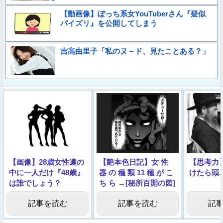
【動画像】ぼっち系女YouTuberさん『疑似
パイズリ』を公開してしまう
吉高由里子「私のヌ－ド、見たことある？」
【画像】28歳女性達の
【艶本色日記】女 性
【思考力
中に一人だけ『48歳』
器 の 種 類 11 種 が こ
けたら頭
は誰でしょう？
ち ら →[秘所百開の図]
記事を読む
記事を読む
記