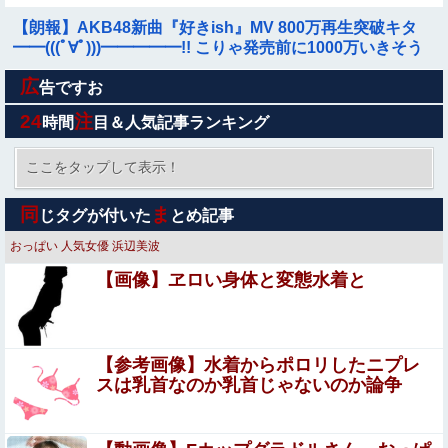
【朗報】AKB48新曲『好きish』MV 800万再生突破キタ
━━(((ﾟ∀ﾟ)))━━━━━!! こりゃ発売前に1000万いきそう
だな！【AK...
広
【驚愕】名作『SLAM DUNK』の赤木剛憲（ゴリ）、とん
告ですお
でもない事が判明するｗｗｗｗもしかして赤木剛憲（ゴ
24
注
時間
目＆人気記事ランキング
リ）は…怖すぎる…
女「43億円注文して………キャンセルっと！」←こいつの
目的
ここをタップして表示！
イオン爆発事故の遺族、社長発言にブチギレ「本当のこと
同
ま
じタグが付いた
とめ記事
を話して」
おっぱい
人気女優
浜辺美波
この夏菜がシコすぎるｗｗｗｗ
【画像】ヱロい身体と変態水着と
【速報】専門家「イオンモール熊本の爆心地に”こんなも
の”があったんだけど…」
【参考画像】水着からポロリしたニプレ
【悲報】ワイのせいで会社を辞めた新人が「3人」もいた
スは乳首なのか乳首じゃないのか論争
ことが発覚ｗｗｗｗｗ
私の不倫が夫と娘にバレてしまい、今はお情けで家に