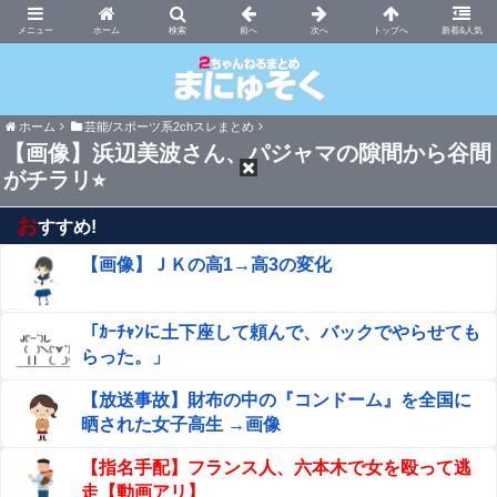
まにゅそく 2chまとめニュース速報VIP
ホーム
新着&人気
ホーム
芸能/スポーツ系2chスレまとめ
【画像】浜辺美波さん、パジャマの隙間から谷間
がチラリ⭐︎
お
すすめ!
【画像】ＪＫの高1→高3の変化
「ｶｰﾁｬﾝに土下座して頼んで、バックでやらせても
らった。」
【放送事故】財布の中の『コンドーム』を全国に
晒された女子高生 →画像
【指名手配】フランス人、六本木で女を殴って逃
走【動画アリ】