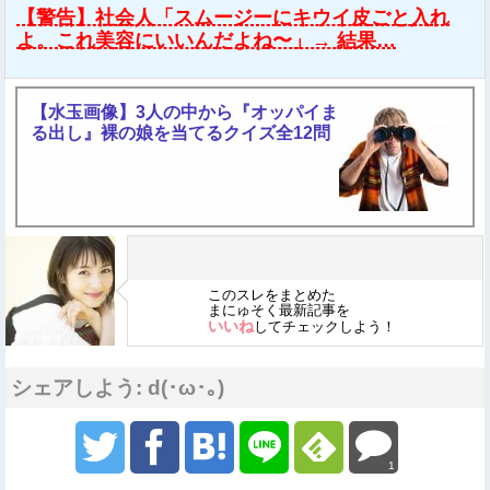
【警告】社会人「スムージーにキウイ皮ごと入れ
よ。これ美容にいいんだよね〜」→ 結果…
【水玉画像】3人の中から『オッパイま
る出し』裸の娘を当てるクイズ全12問
このスレをまとめた
まにゅそく最新記事を
いいね
してチェックしよう！
シェアしよう: d(･ω･｡)
1