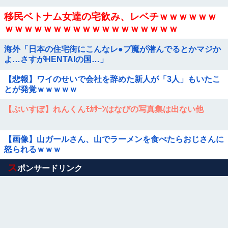
移民ベトナム女達の宅飲み、レベチｗｗｗｗｗｗ
ｗｗｗｗｗｗｗｗｗｗｗｗｗｗｗｗｗｗ
海外「日本の住宅街にこんなレ●プ魔が潜んでるとかマジか
よ…さすがHENTAIの国…」
【悲報】ワイのせいで会社を辞めた新人が「3人」もいたこ
とが発覚ｗｗｗｗｗ
【ぶいすぽ】れんくんﾓｶｻｰﾝはなびの写真集は出ない他
【画像】山ガールさん、山でラーメンを食べたらおじさんに
怒られるｗｗｗ
Powered by livedoor 相互RSS
ス
ポンサードリンク