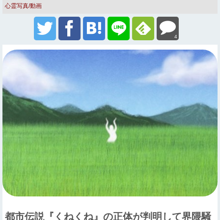
心霊写真/動画
4
都市伝説『くねくね』の正体が判明して界隈騒