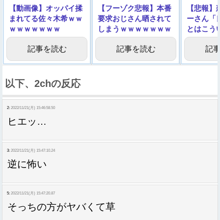
【動画像】オッパイ揉
【フーゾク悲報】本番
【悲報】
まれてる佐々木希ｗｗ
要求おじさん晒されて
ーさん「
ｗｗｗｗｗｗｗ
しまうｗｗｗｗｗｗｗ
とはこう
ｗｗｗ
画像
記事を読む
記事を読む
記
以下、2chの反応
2:
2022/11/21(月) 15:46:58.50
ヒエッ…
3:
2022/11/21(月) 15:47:10.24
逆に怖い
5:
2022/11/21(月) 15:47:20.87
そっちの方がヤバくて草