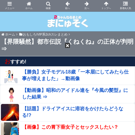
まにゅそく 2chまとめニュース速報VIP
ホーム
新着&人気
ホーム
おもしろ/VIP系2chスレまとめ
【界隈騒然】都市伝説『くねくね』の正体が判明
⇒
お
すすめ!
【勝負】女子モデル18歳「一本眉にしてみたら仕
事が増えました」→動画像
【動画像】昭和のアイドル達を『今風の髪型』に
した結果 ⇒
【話題】ドライアイスに溶岩をかけたらどうな
る!?
【画像】この胃下垂女子とセックスしたい？