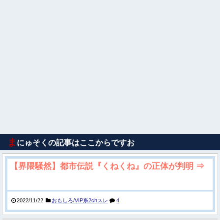
ま
にゅそくの記事はここからですお
【界隈騒然】都市伝説『くねくね』の正体が判明 ⇒
2022/11/22
おもしろ/VIP系2chスレ
4