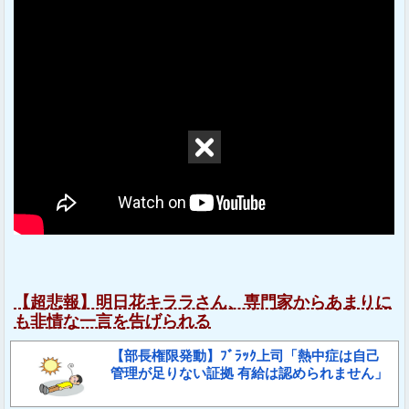
【超悲報】明日花キララさん、専門家からあまりに
も非情な一言を告げられる
【部長権限発動】ﾌﾞﾗｯｸ上司「熱中症は自己
管理が足りない証拠 有給は認められません」