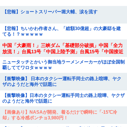
【悲報】ショートスリーパー堀大輔、涙を流す
【悲報】ちいかわ作者さん、「総額30億超」の大豪邸を建
てる！？ｗｗｗｗｗ
中国「大豪雨！」三峡ダム「基礎部分破損」中国「全力
放流！」台風13号「中国上陸予測」台風15号「中国接近
（画像」中国「台風同時上陸！（穀物生産が...
ニュータッチとかいう御当地ラーメンメーカーがほぼ全国制
覇しててワロタｗｗｗｗ
【衝撃映像】 日本のタクシー運転手同士の路上喧嘩、ヤク
ザのようだと海外で話題に
【衝撃映像】日本のタクシー運転手同士の路上喧嘩、ヤクザ
のようだと海外で話題に
【画像あり】NASAが開発、着るだけで瞬時に「-15℃冷
却」する冷感ポンチョ3,980円！