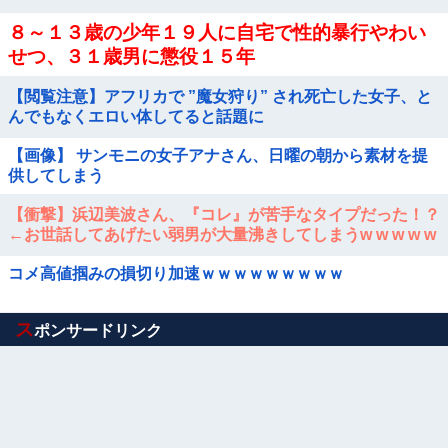
８～１３歳の少年１９人に自宅で性的暴行やわい
せつ、３１歳男に懲役１５年
【閲覧注意】アフリカで ”魔女狩り” され死亡した女子、と
んでもなくエロい体してると話題に
【画像】 サンモニの女子アナさん、日曜の朝から素材を提
供してしまう
【衝撃】浜辺美波さん、『コレ』が苦手なタイプだった！？
←お世話してあげたい弱男が大量沸きしてしまうw w w w w
w w w w
コメ高値掴みの損切り加速ｗｗｗｗｗｗｗｗｗ
Powered by livedoor 相互RSS
ス
ポンサードリンク