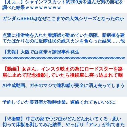
【えぇ…】シャインマスカット約200房を盗んだ男の自宅を
調べた結果ｗｗｗｗｗｗｗｗ
ガンダムSEEDはなぜここまでの人気シリーズとなったのか
点滴に排泄物を入れた看護師が勤めていた病院、新病棟を建
てたばかりなのに近隣住民の総スカンを食らった結果……他
【悲報】大阪で白昼堂々誘拐事件発生
wwwwwwwwwwwwwwwwwwwwwwwwwwwwwwwwwwww
【動画】女さん、インスタ映えの為にロードスターを路
肩に止めて記念撮影していたら後続車に突っ込まれて咽
び泣くwwwwwwwwwwwwwww
AI生成動画、ガチのマジで違和感が完全に消え去ってしまう
予約していた美容室が臨時休業。連絡くれてもいいのに
【※衝撃】 中古の家でウジ虫がどんどんわいてくる→思い
切って床板を剥してみた結果、やっぱり『アレ』が出てきた