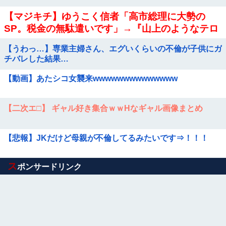
【マジキチ】ゆうこく信者「高市総理に大勢の
SP。税金の無駄遣いです」→『山上のようなテロ
リストのせい』とリプされ「山上君が犯人だとま
【うわっ…】専業主婦さん、エグいくらいの不倫が子供にガ
だ思っておら...
チバレした結果…
【動画】あたシコ女襲来wwwwwwwwwwwwww
【二次エ□】 ギャル好き集合ｗｗHなギャル画像まとめ
【悲報】JKだけど母親が不倫してるみたいです⇒！！！
Powered by livedoor 相互RSS
ス
ポンサードリンク