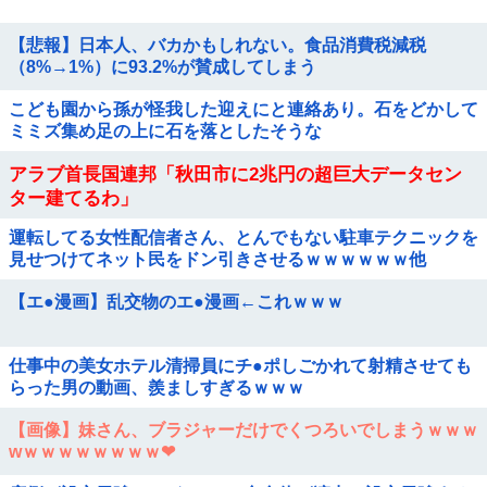
【悲報】日本人、バカかもしれない。食品消費税減税
（8%→1%）に93.2%が賛成してしまう
こども園から孫が怪我した迎えにと連絡あり。石をどかして
ミミズ集め足の上に石を落としたそうな
アラブ首長国連邦「秋田市に2兆円の超巨大データセン
ター建てるわ」
運転してる女性配信者さん、とんでもない駐車テクニックを
見せつけてネット民をドン引きさせるｗｗｗｗｗｗ他
【エ●漫画】乱交物のエ●漫画←これｗｗｗ
仕事中の美女ホテル清掃員にチ●ポしごかれて射精させても
らった男の動画、羨ましすぎるｗｗｗ
【画像】妹さん、ブラジャーだけでくつろいでしまうｗｗｗ
wｗｗｗｗｗｗｗｗ❤