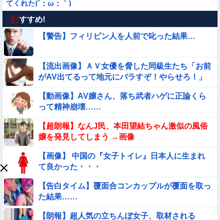
てくれた(´；ω；｀)
お
【動画】野犬の群れに襲われた男性、とんでもない方法で制圧
すすめ!
するｗｗｗｗｗｗｗ
【警告】フィリピン人を人前で叱った結果…
★★同格のように語られてるけど実際は『雲泥の差』があるも
のと言えば？
【流出画像】ＡＶ女優を脅した同級生たち「お前
【画像】女さん「彼氏が強制わいせつで捕まって謝罪の手紙が
がAV出てるって地元にバラすぞ！やらせろ！」
来た」ﾊﾟｼｬｯ
【動画】ピザ屋のバイト女、クッソせこい『ツマミ食い』をし
【動画像】AV嬢さん、落ち武者ハゲに正論くら
て炎上
って精神崩壊……
【動画】南米系のデカパイぽっちゃり女さん、配信がヱ口すぎ
【超朗報】なんJ民、本田望結ちゃん激似の風俗
ｗｗｗｗｗｗｗ
嬢を発見してしまう →画像
【要審議】４歳娘が描いたママのお尻ｗｗｗｗｗ【画像】
【画像】 中国の『女子トイレ』日本人に生まれ
て良かった・・・
【動画】海外の変態、レベチｗｗｗｗｗｗｗ
【告白タイム】覆面合コンカップルが覆面を取っ
【動画】ロシアの少年、姉（14）の水着姿に勃起してしまうｗ
た結果……
ｗｗｗｗｗ
【朗報】超人気の立ちんぼ女子、取材される
【動画あり】ボーイッシュ美少女「どうしたん？おっぱい揉