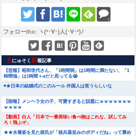
2
フォローthx: ヽ(*･∀･)人(･∀･*)ﾉ
ま
新
にゅそく
着記事
【悲報】昭和世代さん、「1時間弱」は1時間に満たない、「1
時間強」は1時間＋αだと思ってる😭
◉★日本の結婚式のこのルール 外国人は笑うらしいな
【朗報】メンヘラ女の子、可愛すぎると話題にｗｗｗｗｗｗｗ
ｗｗｗｗ
【動画】白人「日本で一番美味い食べ物はこれな、試してみ
ろ！飛ぶぞ」
★★水着姿を見た彼氏が「核兵器並みのボディだね」って褒め