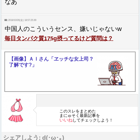
なあ
88:
2018/10/26(金) 18:57:25.99
中国人のこういうセンス、嫌いじゃないw
毎日タンパク質175g摂ってるけど質問は？
【画像】ＡＩさん「ヱッチな女上司？
了解です?」
このスレをまとめた
まにゅそく最新記事を
いいね
してチェックしよう！
シェアしよう: d(･ω･｡)