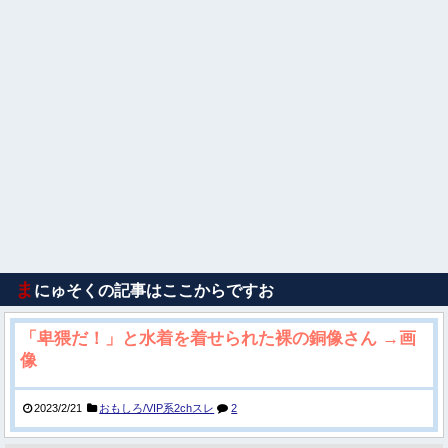
ま
にゅそくの記事はここからですお
「卑猥だ！」と水着を着せられた裸の銅像さん →画
像
2023/2/21
おもしろ/VIP系2chスレ
2