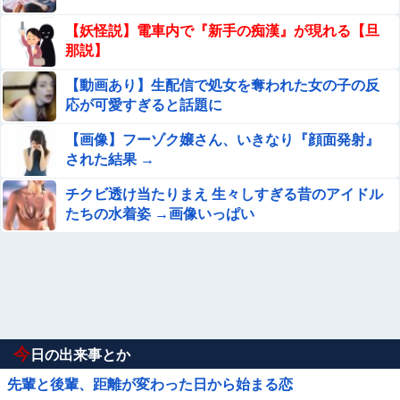
【妖怪説】電車内で『新手の痴漢』が現れる【旦
那説】
【動画あり】生配信で処女を奪われた女の子の反
応が可愛すぎると話題に
【画像】フーゾク嬢さん、いきなり『顔面発射』
された結果 →
チクビ透け当たりまえ 生々しすぎる昔のアイドル
たちの水着姿 →画像いっぱい
今
日の出来事とか
先輩と後輩、距離が変わった日から始まる恋