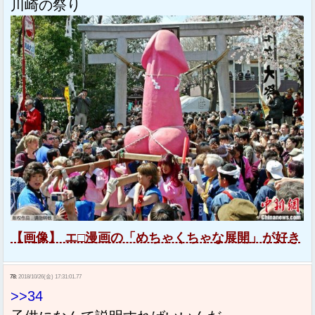
川崎の祭り
【画像】 エ□漫画の「めちゃくちゃな展開」が好き
78:
2018/10/26(金) 17:31:01.77
>>34