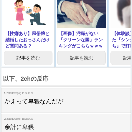
【性癖あり】風俗嬢と
【画像】汚職がない
【体験談
結婚したおっさんだけ
『クリーンな国』ラン
た『シン
ど質問ある？
キングがこちらｗｗｗ
ち』で打
ｗ
記事を読む
記事を読む
記
以下、2chの反応
3:
2018/10/26(金) 15:34:18.27
かえって卑猥なんだが
7:
2018/10/26(金) 15:36:24.98
余計に卑猥