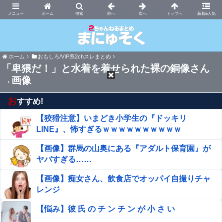
まにゅそく 2chまとめニュース速報VIP
ホーム
新着&人気
ホーム
おもしろ/VIP系2chスレまとめ
「卑猥だ！」と水着を着せられた裸の銅像さん
→画像
お
すすめ!
【狡猾注意】いまどき小学生の『ドッキリ
LINE』、怖すぎるｗｗｗｗｗｗｗｗｗｗ
【画像】群馬の山奥にある『アダルト保育園』が
ヤバすぎる……
【画像】痴女さん、飲食店でオッパイ自撮りチャ
レンジ
【悩み】彼 氏 の チ ン チ ン が 小 さ い