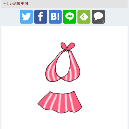
～した結果
中国
2