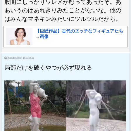
股間にしっかりワレメが彫ってあったぞ。あ
あいうのはあれきりみたことがないな。他の
はみんなマネキンみたいにツルツルだから。
【巨匠作品】古代のヱッチなフィギュアたち
→画像
43:
2018/10/26(金) 15:59:04.12
局部だけを破くやつが必ず現れる