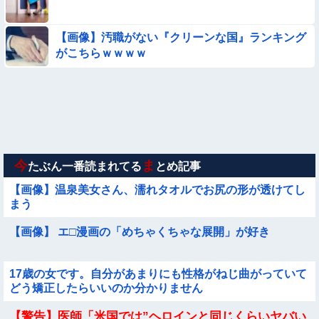
む？❤」
【参考画像】脱がしたら『残念オッパイ』を褒める時の模範解
【画像】汚職がない『クリーンな国』ランキング
答
がこちらｗｗｗｗ
【動画】町の中華料理屋さん、娘の採用で人気店になってしま
う
【悩み相談】昭和の高1女子さん、夏の体験談ｗｗｗｗｗｗｗ
ｗ
★★昨晩、久しぶりに嫁とセックスしたんだが・・・
今
ま
たぶん一番読まれてる
とめ記事
【画像】温泉美女さん、濡れタオルでお尻の形が透けてし
まう
【画像】 エ□漫画の「めちゃくちゃな展開」が好き
17歳の女です。自分があまりにも性格がねじ曲がっていて
どう矯正したらいいのか分かりません
Sponsored Link
【警告】医師「米国では”ヘロインと同じくらいヤバい