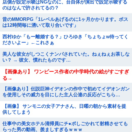
店側が設定示唆はNGなのに、台自体が演出で設定示唆する
のはなんで許されてるの？
昔のMMORPG「1レベルあげるのに1ヶ月かかります。ボス
は12時間毎に湧いて取り合いです」
西村ゆか「もー離婚する？」ひろゆき「ちょちょw待ってく
ださいよー」←これさぁ
美人な彼女がしつこくナンパされていた。ねぇねぇお茶しな
い？ → 彼女、慣れたものです…
【画像あり】 ワンピース作者の中学時代の絵がすごすぎ
る→
【画像あり】伝説巨神イデオンの作中で初めてイデオンガン
を使用しその威力を目にした主人公達の反応がこちら…
【画像】 サンモニの女子アナさん、日曜の朝から素材を提
供してしまう
仕事中の美女ホテル清掃員にチ●ポしごかれて射精させても
らった男の動画、羨ましすぎるｗｗｗ