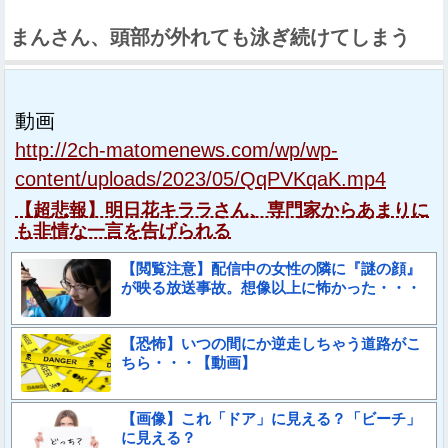
まんさん、頭部が外れても泳ぎ続けてしまう
動画
http://2ch-matomenews.com/wp/wp-
content/uploads/2023/05/QqPVKqaK.mp4
【超悲報】明日花キララさん、専門家からあまりに
も非情な一言を告げられる
【閲覧注意】配信中の女性の隣に『謎の顔』
が映る放送事故。想像以上に怖かった・・・
【恐怖】いつの間にか逆走しちゃう道路がこ
ちら・・・【動画】
【画像】これ「ドア」に見える？「ビーチ」
に見える？