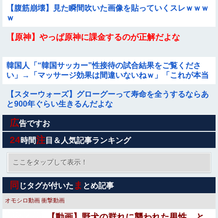
【腹筋崩壊】見た瞬間吹いた画像を貼っていくスレｗｗｗ
ｗ
【原神】やっぱ原神に課金するのが正解だよな
韓国人「“韓国サッカー”性接待の試合結果をご覧くださ
い」→「マッサージ効果は間違いないねｗ」「これが本当
のベッドサッカーだ」
【スターウォーズ】グローグーって寿命を全うするならあ
と900年ぐらい生きるんだよな
広
【画像】20年前のAV、キチガイすぎるwwwwww
告ですお
24
注
時間
目＆人気記事ランキング
【悲報】 ロシアさん、国民の財産を没収しはじめるｗｗｗ
ｗｗ
ここをタップして表示！
【悲報】 明日、飛田給とかいう謎の場所に行くんやが何が
同
ま
じタグが付いた
とめ記事
あるんや????・・・・・・・・・
オモシロ動画
衝撃動画
ネトウヨってなんで高市に自分のアイデンティティ預けて
【動画】野犬の群れに襲われた男性、と