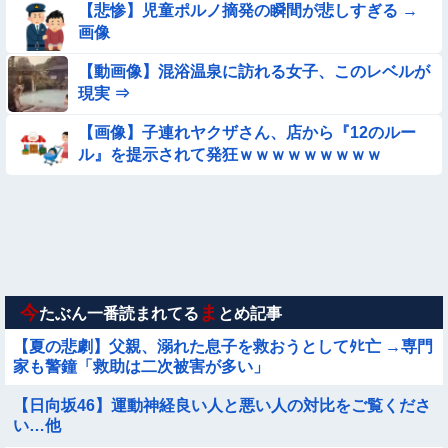
【悲惨】児童ポルノ摘発の瞬間が悲しすぎる →
【悩み相談】昭和の高1女子さん、夏の体験談ｗｗｗｗｗｗｗ
画像
ｗ
【動画像】混浴温泉に訪れる女子、このレベルが
【参考画像】脱がしたら『残念オッパイ』を褒める時の模範解
現実 ⇒
答
◉★日本の結婚式のこのルール 外国人は笑うらしいな
【画像】子連れヤクザさん、店から『12のルー
ル』を提示されて発狂ｗｗｗｗｗｗｗｗｗ
★★水着姿を見た彼氏が「核兵器並みのボディだね」って褒め
てくれた(´；ω；｀)
【動画像】女の子「ウエスト？・・・60㎝だよ！」
【要審議】４歳娘が描いたママのお尻ｗｗｗｗｗ【画像】
今
ま
たぶん一番読まれてる
とめ記事
【夏の悲劇】父親、溺れた息子を救おうとしてﾀﾋ亡 →専門
家も警鐘「救助は二次被害が多い」
【日向坂46】運動神経良い人と悪い人の対比をご覧くださ
い…他