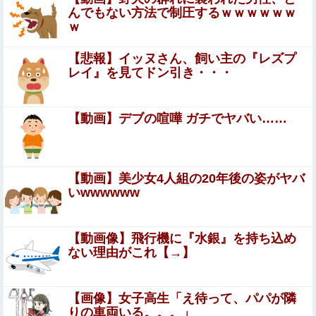
んの？
んでもない方法で制圧するｗｗｗｗｗｗ
ｗ
赤紙を貰った息子「うあぁ…やっぱり怖えぇ」母親「あん
たぁ…」←こういう時代があったという事実
【悲報】イッヌさん、飼い主の『レズプ
女性の口の中に垂らすと30分間ヨダレが止まらなくなるオ
レイ』を見てドン引き・・・
イルの紹介動画、普通にエロすぎる
【夏の悲劇】父親、溺れた息子を救おうとしてﾀﾋ亡 →
【動画】デブの喧嘩 ガチでヤバい……
専門家も警鐘「救助は二次被害が多い」
【日向坂46】運動神経良い人と悪い人の対比をご覧くださ
い…
【動画】美少女4人組の20年後の姿がヤバ
いwwwwww
【画像】 女性、『大人の○もちゃ』を入れたままMRI検査
を受けた結果 →
【衝撃】34歳ニート、『エロ漫画』で人生逆転
【動画像】飛行機に『水銀』を持ち込め
ない理由がこれ【→】
【悲報】ポケポケ、1年で1600万人が引退・・・
【画像】女子高生「え待って、パパが隣
りの車両いる。。。」