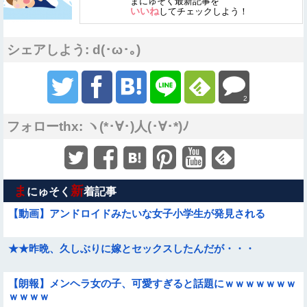
まにゅそく最新記事を
いいね
してチェックしよう！
シェアしよう: d(･ω･｡)
2
フォローthx: ヽ(*･∀･)人(･∀･*)ﾉ
ま
新
にゅそく
着記事
【動画】アンドロイドみたいな女子小学生が発見される
★★昨晩、久しぶりに嫁とセックスしたんだが・・・
【朗報】メンヘラ女の子、可愛すぎると話題にｗｗｗｗｗｗｗ
ｗｗｗｗ