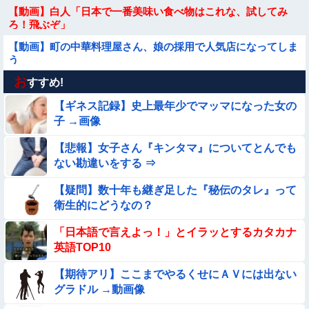
【動画】白人「日本で一番美味い食べ物はこれな、試してみ
ろ！飛ぶぞ」
【動画】町の中華料理屋さん、娘の採用で人気店になってしま
う
お
【悲報】イッヌさん、飼い主の『レズプレイ』を見てドン引
すすめ!
き・・・
【ギネス記録】史上最年少でマッマになった女の
【動画あり】ボーイッシュ美少女「どうしたん？おっぱい揉
子 →画像
む？❤」
【悲報】女子さん『キンタマ』についてとんでも
【動画】野犬の群れに襲われた男性、とんでもない方法で制圧
ない勘違いをする ⇒
するｗｗｗｗｗｗｗ
【動画】力士さん、ボクサーをボコってしまう
【疑問】数十年も継ぎ足した『秘伝のタレ』って
衛生的にどうなの？
【画像】新人AV女優さん、ジブリキャラのコスプレでチンポ
「日本語で言えよっ！」とイラッとするカタカナ
を硬めてくるｗｗｗｗｗｗｗ
英語TOP10
【動画】ピザ屋のバイト女、クッソせこい『ツマミ食い』をし
て炎上
【期待アリ】ここまでやるくせにＡＶには出ない
グラドル →動画像
★★同格のように語られてるけど実際は『雲泥の差』があるも
のと言えば？