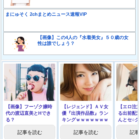
まにゅそく 2chまとめニュース速報VIP
【画像】この4人の『水着美女』５０歳の女
性は誰でしょう？
【画像】フーゾク嬢時
【レジェンド】ＡＶ女
【エロ注
代の渡辺直美とHでき
優『出演作品数』ラン
る出前配
る？
キングｗｗｗｗｗｗｗ
んとセ○
ｗｗｗｗ
た…」⇒
記事を読む
記事を読む
記