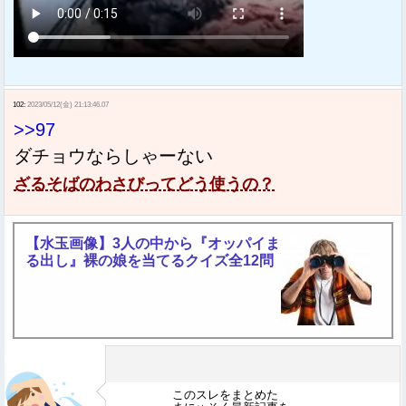
102:
2023/05/12(金) 21:13:46.07
>>97
ダチョウならしゃーない
ざるそばのわさびってどう使うの？
【水玉画像】3人の中から『オッパイま
る出し』裸の娘を当てるクイズ全12問
このスレをまとめた