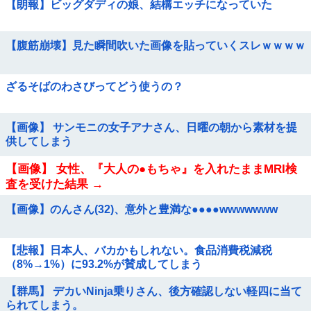
【朗報】ビッグダディの娘、結構エッチになっていた
【腹筋崩壊】見た瞬間吹いた画像を貼っていくスレｗｗｗｗ
ざるそばのわさびってどう使うの？
【画像】 サンモニの女子アナさん、日曜の朝から素材を提
供してしまう
【画像】 女性、『大人の●もちゃ』を入れたままMRI検
査を受けた結果 →
【画像】のんさん(32)、意外と豊満な●●●●wwwwwww
【悲報】日本人、バカかもしれない。食品消費税減税
（8%→1%）に93.2%が賛成してしまう
【群馬】 デカいNinja乗りさん、後方確認しない軽四に当て
られてしまう。