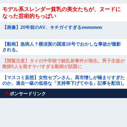
モデル系スレンダー貧乳の美女たちが、ヌードに
なった芸術的ちっぱい
【画像】20年前のAV、キチガイすぎるwwwwww
【動画】急病人？横須賀の国道16号でおかしな事故が撮影
される。
【閲覧注意】タイの中学校で銃乱射事件が発生。男子生徒が
教師5人を殺すヤバすぎる動画が話題に
【マスコミ妄想】女性セブンさん、高市憎しが極まりすぎた
のか、過去一級の低俗な「支持率下げてやる」記事を配信し
てしまう 想像の10倍低俗
Powered by livedoor 相互RSS
ス
ポンサードリンク