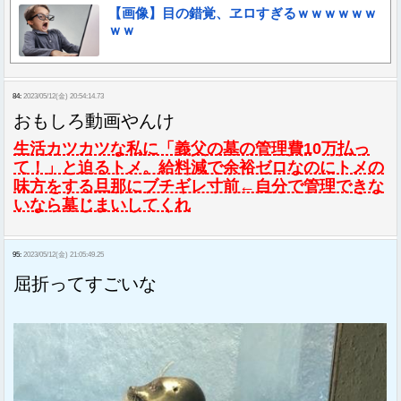
【画像】目の錯覚、ヱロすぎるｗｗｗｗｗｗ
ｗｗ
84:
2023/05/12(金) 20:54:14.73
おもしろ動画やんけ
生活カツカツな私に「義父の墓の管理費10万払っ
て！」と迫るトメ。給料減で余裕ゼロなのにトメの
味方をする旦那にブチギレ寸前←自分で管理できな
いなら墓じまいしてくれ
95:
2023/05/12(金) 21:05:49.25
屈折ってすごいな