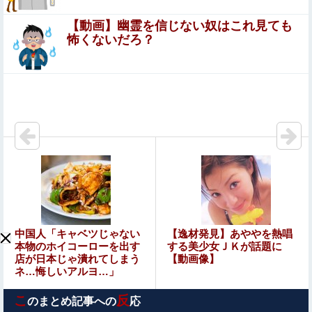
【動画】幽霊を信じない奴はこれ見ても
「私さんはプロだから」障害のある甥を私に預けよう
怖くないだろ？
とする義兄嫁、甥を溺愛し勝手に預かってしまう夫。
義兄に叱ってもらっても「兄貴より俺になついてるの
インドネシアで日本の漫画やアニメにちなんだ名付け流行
が面白くないのかな」だって
「うずまき」や「ナルト」、「のび太」に「ルフィ」…
30秒で射精させて即撤退ｗｗｗ クッソエロい体の嫁との
セ○クス動画が神すぎるｗｗｗ
立ちんぼを買うもキモすぎてヤらせてもらえなかった男、
代わりの足コキでまさかの大量射精ｗｗｗ
【動画】急病人？横須賀の国道16号でおかしな事故が撮影
される。
【閲覧注意】タイの中学校で銃乱射事件が発生。男子生徒
中国人「キャベツじゃない
【逸材発見】あややを熱唱
が教師5人を殺すヤバすぎる動画が話題に
本物のホイコーローを出す
する美少女ＪＫが話題に
店が日本じゃ潰れてしまう
【動画像】
ネ…悔しいアルヨ…」
中国、金融監督管理総局前トップの全人代代表資格を剥
奪…重大な規律違反で！
こ
反
のまとめ記事への
応