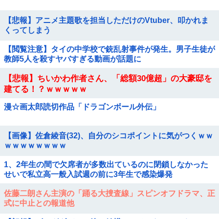
【悲報】アニメ主題歌を担当しただけのVtuber、叩かれま
くってしまう
【閲覧注意】タイの中学校で銃乱射事件が発生。男子生徒が
教師5人を殺すヤバすぎる動画が話題に
【悲報】ちいかわ作者さん、「総額30億超」の大豪邸を
建てる！？ｗｗｗｗｗ
漫☆画太郎読切作品「ドラゴンボール外伝」
【画像】佐倉綾音(32)、自分のシコポイントに気がつくｗｗ
ｗｗｗｗｗｗｗｗ
1、2年生の間で欠席者が多数出ているのに閉鎖しなかった
せいで私立高一般入試週の前に3年生で感染爆発
佐藤二朗さん主演の「踊る大捜査線」スピンオフドラマ、正
式に中止との報道他