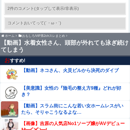
侍戦士、井端を酷評「選手との会話がほとんどなく意思疎
通が難しかった。大谷さえ『マジで笑わなくね?』と言う
2件のコメント(タップして表示/非表示)
ほど」
佐藤二朗さん主演の「踊る大捜査線」スピンオフ
コメントおいてって(´・ω・`)
ドラマ、正式に中止との報道他
ホーム
おもしろ/VIP系2chスレまとめ
【画像】このLINEでなんで女が怒ってるのか分かんない
【動画】水着女性さん、頭部が外れても泳ぎ続け
奴はモテない奴確定らしい←お前らは勿論わかるよ
な？？？？？？？
てしまう
会社「辞めたいなら辞めろ。お前の代わりはいくらでもい
る」→結果ｗｗｗｗｗｗｗｗｗ
お
すすめ!
【動画】ネコさん、火災ビルから決死のダイブ
移民反対派に聞きたいんやが他
「『きれいに書きなさい』と言ってもきれいに書いてくれ
【美意識】女性の『陰毛の整え方9種』どれが好
ない」って、それ自体毒親の言う常套句だろ
き？
【閲覧注意】タイの中学校で銃乱射事件が発生。男子
【動画】スラム街にこんな若い女ホームレスがい
生徒が教師5人を殺すヤバすぎる動画が話題に
たら、そりゃこうなるよな…
【悲報】アニメ主題歌を担当しただけのVtuber、叩かれま
【画像】吉原の人気店No1ソープ嬢がAVデビュー
Sponsored Link
くってしまう
ｷﾀ━(ﾟ∀ﾟ)━!