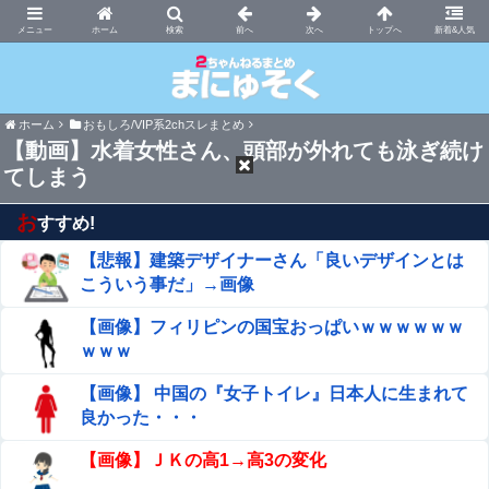
まにゅそく 2chまとめニュース速報VIP
ホーム
新着&人気
ホーム
おもしろ/VIP系2chスレまとめ
【動画】水着女性さん、頭部が外れても泳ぎ続け
てしまう
お
すすめ!
【悲報】建築デザイナーさん「良いデザインとは
こういう事だ」→画像
【画像】フィリピンの国宝おっぱいｗｗｗｗｗｗ
ｗｗｗ
【画像】 中国の『女子トイレ』日本人に生まれて
良かった・・・
【画像】ＪＫの高1→高3の変化