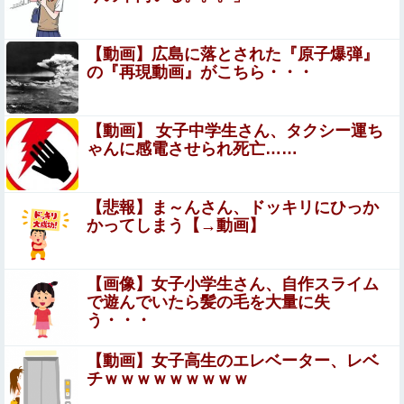
エロ漫画『のの香とこーちゃん～ち〇ち〇こわい～』を
rawやhitomiを使わずに無料で読む方法│月の負け犬
【動画】広島に落とされた『原子爆弾』
【悲報】日本人、バカかもしれない。食品消費税減税
の『再現動画』がこちら・・・
（8%→1%）に93.2%が賛成してしまう
【画像】20年前のAV、キチガイすぎるwwwwww
【動画】 女子中学生さん、タクシー運ち
ゃんに感電させられ死亡……
【シコ注意】 俺氏、スナック一人で飲みしてたOL(35)に
ホテルで乳首を吸われた結果ｗｗｗｗｗｗｗｗｗｗｗ
【悲報】ま～んさん、ドッキリにひっか
【画像】佐倉綾音(32)、自分のシコポイントに気がつくｗ
かってしまう【→動画】
ｗｗｗｗｗｗｗｗｗ
巨乳面接官「ぼ●き能力に問題は無さそうですね♥️次は強度
【画像】女子小学生さん、自作スライム
を検査します♥️射精したくなったら我慢せず出してくださ
で遊んでいたら髪の毛を大量に失
い♥️」社長専属性欲処理係に合格した件♥️????♥️
う・・・
【悲報】ちいかわ作者さん、「総額30億超」の大豪邸を建
てる！？ｗｗｗｗｗ
【動画】女子高生のエレベーター、レベ
チｗｗｗｗｗｗｗｗｗ
安藤萌々アナ セクシーポーズ！！