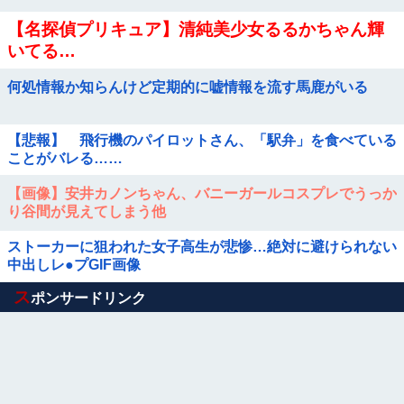
【名探偵プリキュア】清純美少女るるかちゃん輝
いてる…
何処情報か知らんけど定期的に嘘情報を流す馬鹿がいる
【悲報】 飛行機のパイロットさん、「駅弁」を食べている
ことがバレる……
【画像】安井カノンちゃん、バニーガールコスプレでうっか
り谷間が見えてしまう他
ストーカーに狙われた女子高生が悲惨…絶対に避けられない
中出しレ●プGIF画像
Powered by livedoor 相互RSS
ス
ポンサードリンク