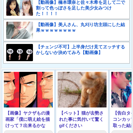
【動画像】橋本環奈と佐々木希を足して二で
割って色っぽさを足した美少女みつけ
た！！！！
【動画像】美人さん、丸刈り坊主頭にした結
果ｗｗｗｗｗｗｗｗ
【チェンジ不可】上半身だけ見てヱッチする
かしないか決めてみろ【動画像】
【画像】ヤクザもの漫
【ペット】猫が去勢さ
【告白タ
画家「僕に萌え絵を描
れた事に気付いて驚く
コンカッ
けって？出来るかな
gifください
取った結
ぁ///」