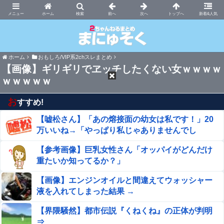
まにゅそく 2chまとめニュース速報VIP
ホーム
新着&人気
ホーム
おもしろ/VIP系2chスレまとめ
【画像】ギリギリでヱッチしたくない女ｗｗｗｗ
ｗｗｗｗｗ
お
すすめ!
【嘘松さん】「あの熔接面の幼女は私です！」20
万いいね→「やっぱり私じゃありませんでし
た！」
【参考画像】巨乳女性さん「オッパイがどんだけ
重たいか知ってるか？」
【画像】エンジンオイルと間違えてウォッシャー
液を入れてしまった結果 →
【界隈騒然】都市伝説『くねくね』の正体が判明
⇒