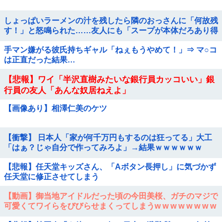
しょっぱいラーメンの汁を残したら隣のおっさんに「何故残
す！」と怒鳴られた……友人にも「スープが本体だろあり得
ない」と説教されたんだが、塩分過剰だし味の好みは自由だ
手マン嫌がる彼氏持ちギャル「ねぇもうやめて！」⇒ マ○コ
ろ！
は正直だった結果…
【悲報】ワイ「半沢直樹みたいな銀行員カッコいい」銀
行員の友人「あんな奴居ねえよ」
【画像あり】相澤仁美のケツ
【衝撃】 日本人「家が何千万円もするのは狂ってる」大工
「はぁ？じゃ自分で作ってみろよ」→結果ｗｗｗｗｗｗ
【悲報】任天堂キッズさん、「Aボタン長押し」に気づかず
任天堂に修正させてしまう
【動画】御当地アイドルだった頃の今田美桜、ガチのマジで
可愛くてワイらをびびらせまくってしまうw w w w w w w w