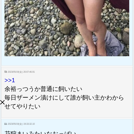
72:
2023/05/19(金) 20:07:46.91
>>1
余裕っつうか普通に飼いたい
毎日ザーメン漬けにして誰が飼い主かわから
せてやりたい
11:
2023/05/19(金) 19:33:32.10
花狩まいみたいなおっぱい