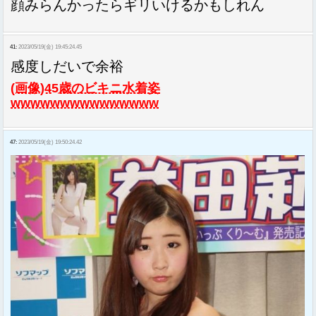
顔みらんかったらギリいけるかもしれん
41:
2023/05/19(金) 19:45:24.45
感度しだいで余裕
(画像)45歳のビキニ水着姿
wwwwwwwwwwwwwww
47:
2023/05/19(金) 19:50:24.42