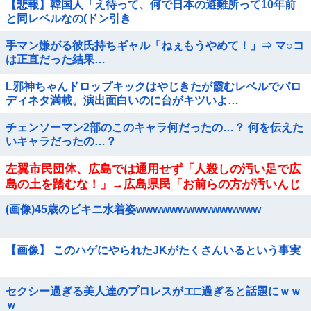
【悲報】韓国人「え待って、何で日本の避難所って10年前
と同レベルなの(ドン引き
手マン嫌がる彼氏持ちギャル「ねぇもうやめて！」⇒ マ○コ
は正直だった結果…
L邪神ちゃんドロップキックはやじきたが霞むレベルでパロ
ディネタ満載。演出面白いのに台がキツいよ…
チェンソーマン2部のこのキャラ何だったの…？ 何を伝えた
いキャラだったの…？
左翼市民団体、広島では通用せず「人殺しの汚い足で広
島の土を踏むな！」→広島県民「お前らの方が汚いんじ
ゃ！」「ワシらが広島県民じゃ」
(画像)45歳のビキニ水着姿wwwwwwwwwwwwwww
【画像】 このハゲにやられたJKがたくさんいるという事実
セクシー過ぎる美人達のプロレスがエ□過ぎると話題にｗｗ
ｗ